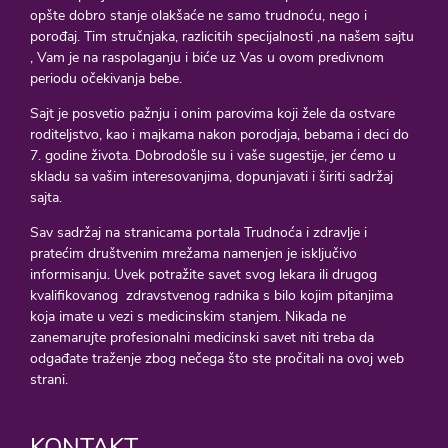
opšte dobro stanje olakšaće ne samo trudnoću, nego i
porođaj. Tim stručnjaka, razlicitih specijalnosti ,na našem sajtu
, Vam je na raspolaganju i biće uz Vas u ovom predivnom
periodu očekivanja bebe.
Sajt je posvetio pažnju i onim parovima koji žele da ostvare
roditeljstvo, kao i majkama nakon porodjaja, bebama i deci do
7. godine života. Dobrodošle su i vaše sugestije, jer ćemo u
skladu sa vašim interesovanjima, dopunjavati i širiti sadržaj
sajta.
Sav sadržaj na stranicama portala Trudnoća i zdravlje i
pratećim društvenim mrežama namenjen je isključivo
informisanju. Uvek potražite savet svog lekara ili drugog
kvalifikovanog zdravstvenog radnika s bilo kojim pitanjima
koja imate u vezi s medicinskim stanjem. Nikada ne
zanemarujte profesionalni medicinski savet niti treba da
odgađate traženje zbog nečega što ste pročitali na ovoj web
strani.
KONTAKT