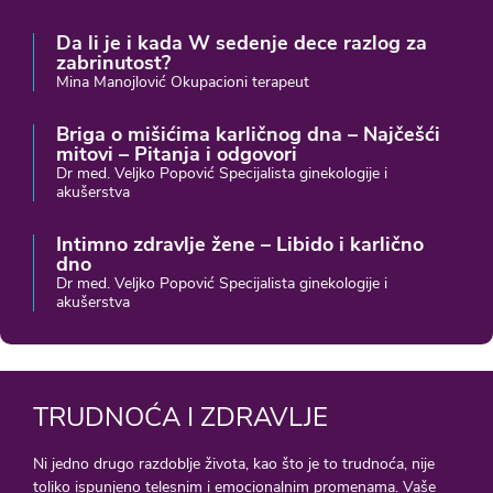
Da li je i kada W sedenje dece razlog za
zabrinutost?
Mina Manojlović Okupacioni terapeut
Briga o mišićima karličnog dna – Najčešći
mitovi – Pitanja i odgovori
Dr med. Veljko Popović Specijalista ginekologije i
akušerstva
Intimno zdravlje žene – Libido i karlično
dno
Dr med. Veljko Popović Specijalista ginekologije i
akušerstva
TRUDNOĆA I ZDRAVLJE
Ni jedno drugo razdoblje života, kao što je to trudnoća, nije
toliko ispunjeno telesnim i emocionalnim promenama. Vaše