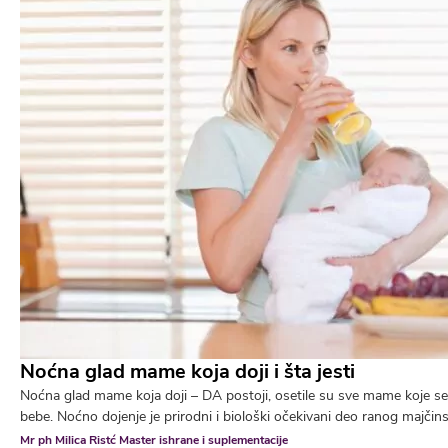
Noćna glad mame koja doji i šta jesti
Noćna glad mame koja doji – DA postoji, osetile su sve mame koje s
bebe. Noćno dojenje je prirodni i biološki očekivani deo ranog majčinstv
Mr ph Milica Ristć Master ishrane i suplementacije