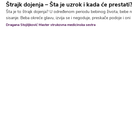
Štrajk dojenja – Šta je uzrok i kada će prestati
Šta je to štrajk dojenja? U određenom periodu bebinog života, bebe 
sisanje. Beba okreće glavu, izvija se i negoduje, preskače podoje i oni 
Dragana Stojiljković Master strukovna medicinska sestra