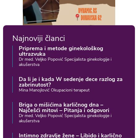
Najnoviji članci
Priprema i metode ginekološkog
ultrazvuka
Dr med. Veljko Popović Specijalista ginekologije i
akušerstva
Da li je i kada W sedenje dece razlog za
zabrinutost?
Mina Manojlović Okupacioni terapeut
Briga o mišićima karličnog dna –
Najčešći mitovi – Pitanja i odgovori
Dr med. Veljko Popović Specijalista ginekologije i
akušerstva
Intimno zdravlje žene – Libido i karlično