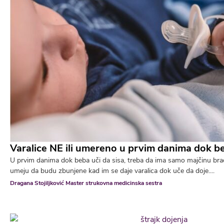
Varalice NE ili umereno u prvim danima dok be
U prvim danima dok beba uči da sisa, treba da ima samo majčinu bra
umeju da budu zbunjene kad im se daje varalica dok uče da doje....
Dragana Stojiljković Master strukovna medicinska sestra