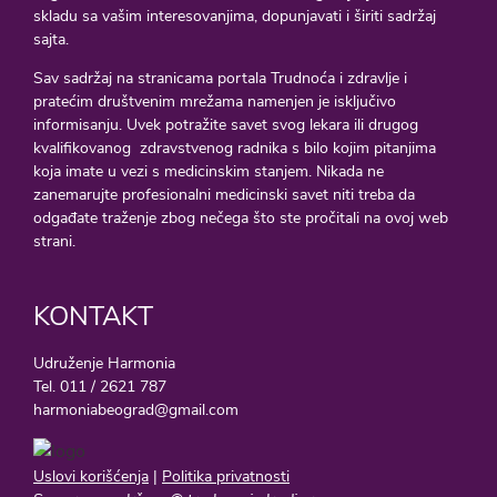
skladu sa vašim interesovanjima, dopunjavati i širiti sadržaj
sajta.
Sav sadržaj na stranicama portala Trudnoća i zdravlje i
pratećim društvenim mrežama namenjen je isključivo
informisanju. Uvek potražite savet svog lekara ili drugog
kvalifikovanog zdravstvenog radnika s bilo kojim pitanjima
koja imate u vezi s medicinskim stanjem. Nikada ne
zanemarujte profesionalni medicinski savet niti treba da
odgađate traženje zbog nečega što ste pročitali na ovoj web
strani.
KONTAKT
Udruženje Harmonia
Tel. 011 / 2621 787
harmoniabeograd@gmail.com
Uslovi korišćenja
|
Politika privatnosti