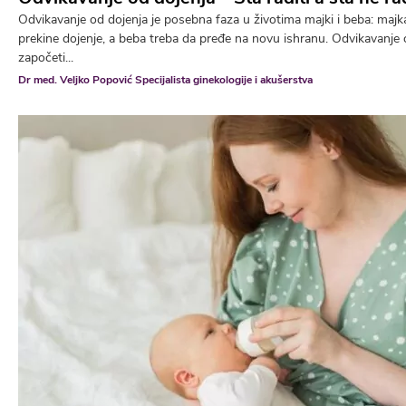
Odvikavanje od dojenja je posebna faza u životima majki i beba: maj
prekine dojenje, a beba treba da pređe na novu ishranu. Odvikavanje
započeti...
Dr med. Veljko Popović Specijalista ginekologije i akušerstva