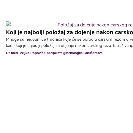
Koji je najbolji položaj za dojenje nakon carsk
Mnoge su nedoumice trudnica koje će se poroditi carskim rezom u v
kao i koji je najbolji položaj za dojenje nakon carskog reza. Istraživanja
Dr med. Veljko Popović Specijalista ginekologije i akušerstva