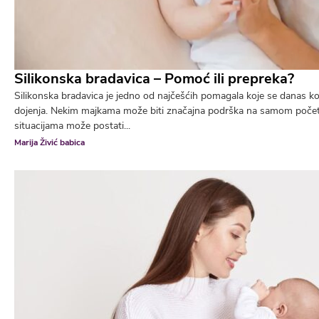
Silikonska bradavica – Pomoć ili prepreka?
Silikonska bradavica je jedno od najčešćih pomagala koje se danas ko
dojenja. Nekim majkama može biti značajna podrška na samom počet
situacijama može postati...
Marija Živić babica