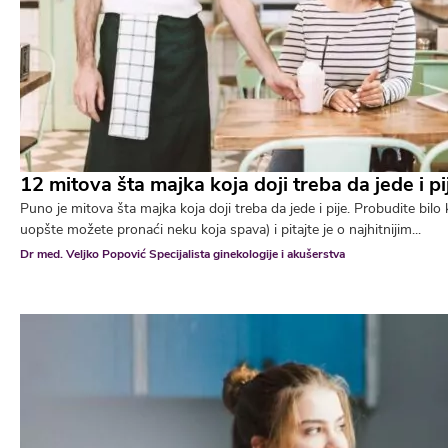
12 mitova šta majka koja doji treba da jede i pi
Puno je mitova šta majka koja doji treba da jede i pije. Probudite bil
uopšte možete pronaći neku koja spava) i pitajte je o najhitnijim...
Dr med. Veljko Popović Specijalista ginekologije i akušerstva