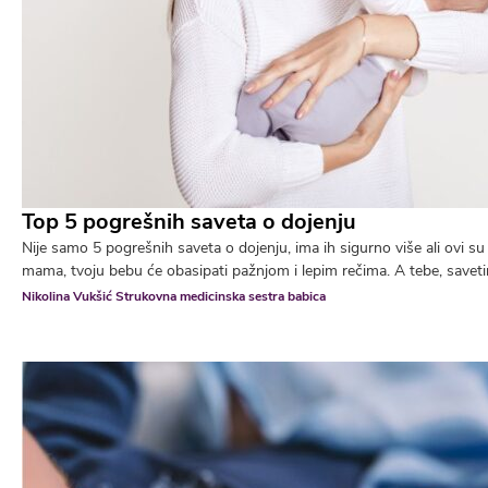
Top 5 pogrešnih saveta o dojenju
Nije samo 5 pogrešnih saveta o dojenju, ima ih sigurno više ali ovi s
mama, tvoju bebu će obasipati pažnjom i lepim rečima. A tebe, saveti
Nikolina Vukšić Strukovna medicinska sestra babica