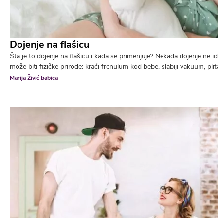
Dojenje na flašicu
Šta je to dojenje na flašicu i kada se primenjuje? Nekada dojenje ne i
može biti fizičke prirode: kraći frenulum kod bebe, slabiji vakuum, plita
Marija Živić babica