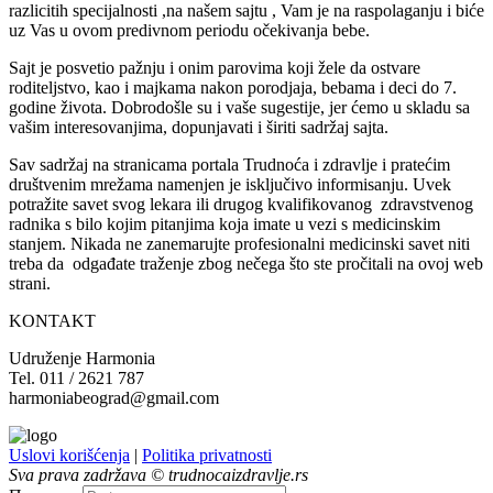
razlicitih specijalnosti ,na našem sajtu , Vam je na raspolaganju i biće
uz Vas u ovom predivnom periodu očekivanja bebe.
Sajt je posvetio pažnju i onim parovima koji žele da ostvare
roditeljstvo, kao i majkama nakon porodjaja, bebama i deci do 7.
godine života. Dobrodošle su i vaše sugestije, jer ćemo u skladu sa
vašim interesovanjima, dopunjavati i širiti sadržaj sajta.
Sav sadržaj na stranicama portala Trudnoća i zdravlje i pratećim
društvenim mrežama namenjen je isključivo informisanju. Uvek
potražite savet svog lekara ili drugog kvalifikovanog zdravstvenog
radnika s bilo kojim pitanjima koja imate u vezi s medicinskim
stanjem. Nikada ne zanemarujte profesionalni medicinski savet niti
treba da odgađate traženje zbog nečega što ste pročitali na ovoj web
strani.
KONTAKT
Udruženje Harmonia
Tel. 011 / 2621 787
harmoniabeograd@gmail.com
Uslovi korišćenja
|
Politika privatnosti
Sva prava zadržava © trudnocaizdravlje.rs