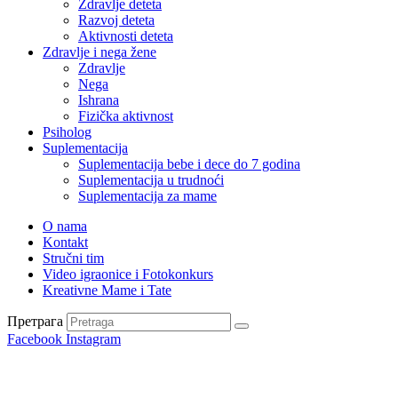
Zdravlje deteta
Razvoj deteta
Aktivnosti deteta
Zdravlje i nega žene
Zdravlje
Nega
Ishrana
Fizička aktivnost
Psiholog
Suplementacija
Suplementacija bebe i dece do 7 godina
Suplementacija u trudnoći
Suplementacija za mame
O nama
Kontakt
Stručni tim
Video igraonice i Fotokonkurs
Kreativne Mame i Tate
Претрага
Facebook
Instagram