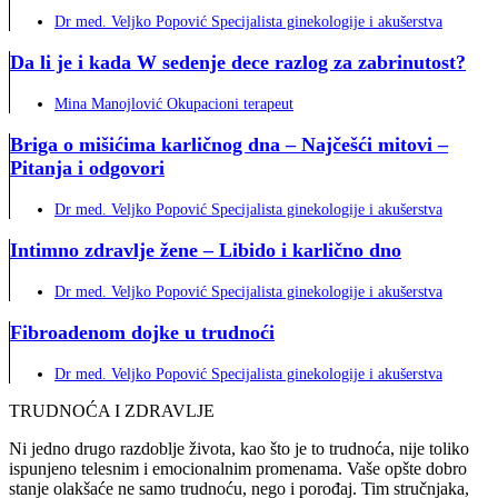
Dr med. Veljko Popović Specijalista ginekologije i akušerstva
Da li je i kada W sedenje dece razlog za zabrinutost?
Mina Manojlović Okupacioni terapeut
Briga o mišićima karličnog dna – Najčešći mitovi –
Pitanja i odgovori
Dr med. Veljko Popović Specijalista ginekologije i akušerstva
Intimno zdravlje žene – Libido i karlično dno
Dr med. Veljko Popović Specijalista ginekologije i akušerstva
Fibroadenom dojke u trudnoći
Dr med. Veljko Popović Specijalista ginekologije i akušerstva
TRUDNOĆA I ZDRAVLJE
Ni jedno drugo razdoblje života, kao što je to trudnoća, nije toliko
ispunjeno telesnim i emocionalnim promenama. Vaše opšte dobro
stanje olakšaće ne samo trudnoću, nego i porođaj. Tim stručnjaka,