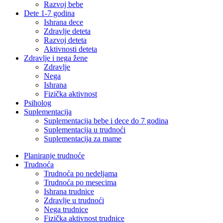
Razvoj bebe
Dete 1-7 godina
Ishrana dece
Zdravlje deteta
Razvoj deteta
Aktivnosti deteta
Zdravlje i nega žene
Zdravlje
Nega
Ishrana
Fizička aktivnost
Psiholog
Suplementacija
Suplementacija bebe i dece do 7 godina
Suplementacija u trudnoći
Suplementacija za mame
Planiranje trudnoće
Trudnoća
Trudnoća po nedeljama
Trudnoća po mesecima
Ishrana trudnice
Zdravlje u trudnoći
Nega trudnice
Fizička aktivnost trudnice