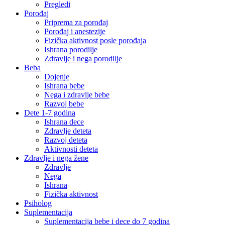
Pregledi
Porođaj
Priprema za porođaj
Porođaj i anestezije
Fizička aktivnost posle porođaja
Ishrana porodilje
Zdravlje i nega porodilje
Beba
Dojenje
Ishrana bebe
Nega i zdravlje bebe
Razvoj bebe
Dete 1-7 godina
Ishrana dece
Zdravlje deteta
Razvoj deteta
Aktivnosti deteta
Zdravlje i nega žene
Zdravlje
Nega
Ishrana
Fizička aktivnost
Psiholog
Suplementacija
Suplementacija bebe i dece do 7 godina