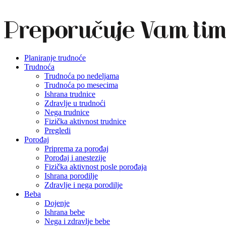
Planiranje trudnoće
Trudnoća
Trudnoća po nedeljama
Trudnoća po mesecima
Ishrana trudnice
Zdravlje u trudnoći
Nega trudnice
Fizička aktivnost trudnice
Pregledi
Porođaj
Priprema za porođaj
Porođaj i anestezije
Fizička aktivnost posle porođaja
Ishrana porodilje
Zdravlje i nega porodilje
Beba
Dojenje
Ishrana bebe
Nega i zdravlje bebe