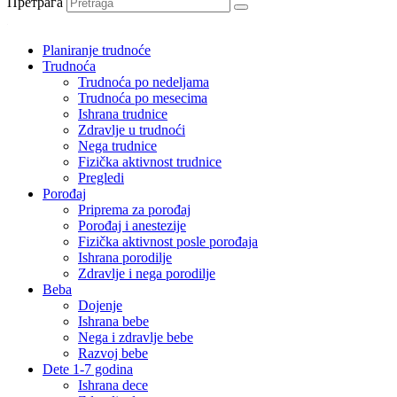
Претрага
Planiranje trudnoće
Trudnoća
Trudnoća po nedeljama
Trudnoća po mesecima
Ishrana trudnice
Zdravlje u trudnoći
Nega trudnice
Fizička aktivnost trudnice
Pregledi
Porođaj
Priprema za porođaj
Porođaj i anestezije
Fizička aktivnost posle porođaja
Ishrana porodilje
Zdravlje i nega porodilje
Beba
Dojenje
Ishrana bebe
Nega i zdravlje bebe
Razvoj bebe
Dete 1-7 godina
Ishrana dece