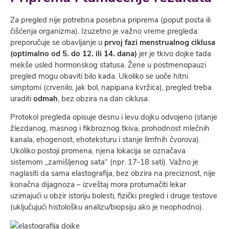
Za pregled nije potrebna posebna priprema (poput posta ili
čišćenja organizma). Izuzetno je važno vreme pregleda:
preporučuje se obavljanje u
prvoj fazi menstrualnog ciklusa
(optimalno od 5. do 12. ili 14. dana)
jer je tkivo dojke tada
mekše usled hormonskog statusa. Žene u postmenopauzi
pregled mogu obaviti bilo kada. Ukoliko se uoče hitni
simptomi (crvenilo, jak bol, napipana kvržica), pregled treba
uraditi
odmah
, bez obzira na dan ciklusa.
Protokol pregleda opisuje desnu i levu dojku odvojeno (stanje
žlezdanog, masnog i fikbroznog tkiva, prohodnost mlečnih
kanala, ehogenost, ehoteksturu i stanje limfnih čvorova).
Ukoliko postoji promena, njena lokacija se označava
sistemom „zamišljenog sata“ (npr. 17-18 sati). Važno je
naglasiti da sama elastografija, bez obzira na preciznost, nije
konačna dijagnoza – izveštaj mora protumačiti lekar
uzimajući u obzir istoriju bolesti, fizički pregled i druge testove
(uključujući histološku analizu/biopsiju ako je neophodno).