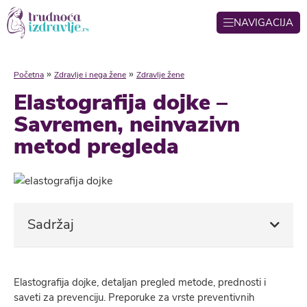
NAVIGACIJA
»
»
Početna
Zdravlje i nega žene
Zdravlje žene
Elastografija dojke –
Savremen, neinvazivn
metod pregleda
Sadržaj
Elastografija dojke, detaljan pregled metode, prednosti i
saveti za prevenciju. Preporuke za vrste preventivnih