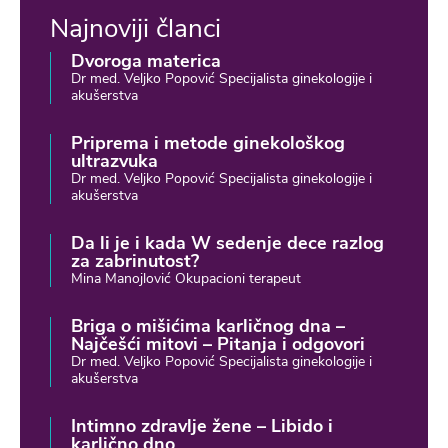
Najnoviji članci
Dvoroga materica
Dr med. Veljko Popović Specijalista ginekologije i
akušerstva
Priprema i metode ginekološkog
ultrazvuka
Dr med. Veljko Popović Specijalista ginekologije i
akušerstva
Da li je i kada W sedenje dece razlog
za zabrinutost?
Mina Manojlović Okupacioni terapeut
Briga o mišićima karličnog dna –
Najčešći mitovi – Pitanja i odgovori
Dr med. Veljko Popović Specijalista ginekologije i
akušerstva
Intimno zdravlje žene – Libido i
karlično dno