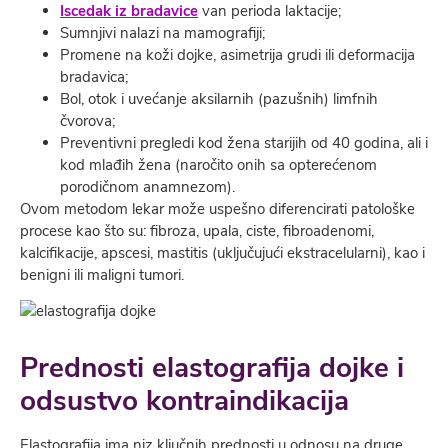
Iscedak iz bradavice
van perioda laktacije;
Sumnjivi nalazi na mamografiji;
Promene na koži dojke, asimetrija grudi ili deformacija
bradavica;
Bol, otok i uvećanje aksilarnih (pazušnih) limfnih
čvorova;
Preventivni pregledi kod žena starijih od 40 godina, ali i
kod mlađih žena (naročito onih sa opterećenom
porodičnom anamnezom).
Ovom metodom lekar može uspešno diferencirati patološke
procese kao što su: fibroza, upala, ciste, fibroadenomi,
kalcifikacije, apscesi, mastitis (uključujući ekstracelularni), kao i
benigni ili maligni tumori.
Prednosti
elastografija dojke
i
odsustvo kontraindikacija
Elastografija ima niz ključnih prednosti u odnosu na druge