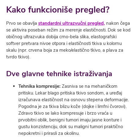
Kako funkcioniše pregled?
Prvo se obavlja
standardni ultrazvučni pregled,
nakon čega
se aktivira poseban režim za merenje elastičnosti. Dok se kod
običnog ultrazvuka dobija crno-bela slika, elastografski
softver pretvara nivoe otpora i elastičnosti tkiva u kolornu
skalu (npr. crvena boja za meko/elastično tkivo, a plava za
tvrdo tkivo).
Dve glavne tehnike istraživanja
Tehnika kompresije:
Zasniva se na mehaničkom
pritisku. Lekar blago pritiska tkivo sondom, a uređaj
izračunava elastičnost na osnovu stepena deformacije.
Pogodna je za tkiva blizu kože (dojke i limfni čvorovi).
Zdravo tkivo se lako kompresuje i brzo vraća u
prvobitni oblik, benigni tumori imaju jasne konture i
gustu konzistenciju, dok su maligni tumori praktično
nepokretni i prirasli za okolinu.