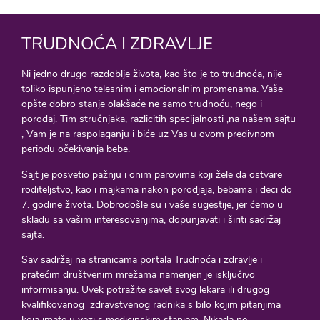
TRUDNOĆA I ZDRAVLJE
Ni jedno drugo razdoblje života, kao što je to trudnoća, nije
toliko ispunjeno telesnim i emocionalnim promenama. Vaše
opšte dobro stanje olakšaće ne samo trudnoću, nego i
porođaj. Tim stručnjaka, razlicitih specijalnosti ,na našem sajtu
, Vam je na raspolaganju i biće uz Vas u ovom predivnom
periodu očekivanja bebe.
Sajt je posvetio pažnju i onim parovima koji žele da ostvare
roditeljstvo, kao i majkama nakon porodjaja, bebama i deci do
7. godine života. Dobrodošle su i vaše sugestije, jer ćemo u
skladu sa vašim interesovanjima, dopunjavati i širiti sadržaj
sajta.
Sav sadržaj na stranicama portala Trudnoća i zdravlje i
pratećim društvenim mrežama namenjen je isključivo
informisanju. Uvek potražite savet svog lekara ili drugog
kvalifikovanog zdravstvenog radnika s bilo kojim pitanjima
koja imate u vezi s medicinskim stanjem. Nikada ne