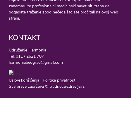
zanemarujte profesionalni medicinski savet niti treba da
odgađate traženje zbog nečega što ste pročitali na ovoj web
strani.
KONTAKT
Udruženje Harmonia
Tel. 011 / 2621 787
harmoniabeograd@gmail.com
Uslovi korišćenja
|
Politika privatnosti
Sva prava zadržava © trudnocaizdravlje.rs