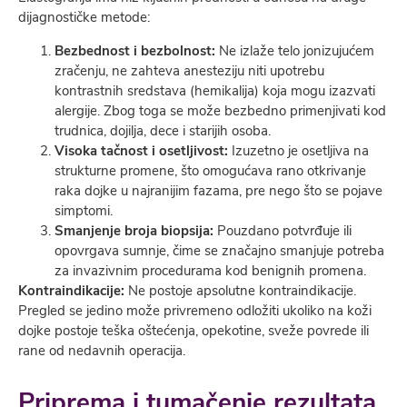
dijagnostičke metode:
Bezbednost i bezbolnost:
Ne izlaže telo jonizujućem
zračenju, ne zahteva anesteziju niti upotrebu
kontrastnih sredstava (hemikalija) koja mogu izazvati
alergije. Zbog toga se može bezbedno primenjivati kod
trudnica, dojilja, dece i starijih osoba.
Visoka tačnost i osetljivost:
Izuzetno je osetljiva na
strukturne promene, što omogućava rano otkrivanje
raka dojke u najranijim fazama, pre nego što se pojave
simptomi.
Smanjenje broja biopsija:
Pouzdano potvrđuje ili
opovrgava sumnje, čime se značajno smanjuje potreba
za invazivnim procedurama kod benignih promena.
Kontraindikacije:
Ne postoje apsolutne kontraindikacije.
Pregled se jedino može privremeno odložiti ukoliko na koži
dojke postoje teška oštećenja, opekotine, sveže povrede ili
rane od nedavnih operacija.
Priprema i tumačenje rezultata