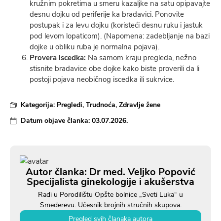
kružnim pokretima u smeru kazaljke na satu opipavajte
desnu dojku od periferije ka bradavici. Ponovite
postupak i za levu dojku (koristeći desnu ruku i jastuk
pod levom lopaticom). (Napomena: zadebljanje na bazi
dojke u obliku ruba je normalna pojava).
Provera iscedka:
Na samom kraju pregleda, nežno
stisnite bradavice obe dojke kako biste proverili da li
postoji pojava neobičnog iscedka ili sukrvice.
Kategorija:
Pregledi
,
Trudnoća
,
Zdravlje žene
Datum objave članka:
03.07.2026.
Autor članka: Dr med. Veljko Popović
Specijalista ginekologije i akušerstva
Radi u Porodilištu Opšte bolnice „Sveti Luka“ u
Smederevu. Učesnik brojnih stručnih skupova.
Pregled svih članaka autora