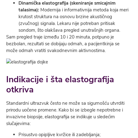
Dinamička elastografija (skeniranje smicajnim
talasima):
Modernija i informativnija metoda koja meri
krutost struktura na osnovu brzine akustičnog
(zvučnog) signala. Lekaru nije potreban pritisak
sondom, što olakšava pregled unutrašnjih organa.
Sam pregled traje između 10 i 20 minuta, potpuno je
bezbolan, rezultati se dobijaju odmah, a pacijentkinja se
može odmah vratiti svakodnevnim aktivnostima.
Indikacije i šta elastografija
otkriva
Standardni ultrazvuk često ne može sa sigurnošću utvrditi
prirodu uočene promene. Kako bi se izbegle nepotrebne i
invazivne biopsije, elastografija se indikuje u sledećim
slučajevima:
Prisustvo opipljive kvržice ili zadebljanja;