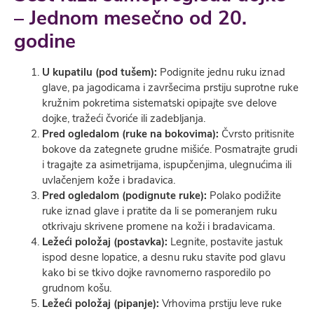
– Jednom mesečno od 20.
godine
U kupatilu (pod tušem):
Podignite jednu ruku iznad
glave, pa jagodicama i završecima prstiju suprotne ruke
kružnim pokretima sistematski opipajte sve delove
dojke, tražeći čvoriće ili zadebljanja.
Pred ogledalom (ruke na bokovima):
Čvrsto pritisnite
bokove da zategnete grudne mišiće. Posmatrajte grudi
i tragajte za asimetrijama, ispupčenjima, ulegnućima ili
uvlačenjem kože i bradavica.
Pred ogledalom (podignute ruke):
Polako podižite
ruke iznad glave i pratite da li se pomeranjem ruku
otkrivaju skrivene promene na koži i bradavicama.
Ležeći položaj (postavka):
Legnite, postavite jastuk
ispod desne lopatice, a desnu ruku stavite pod glavu
kako bi se tkivo dojke ravnomerno rasporedilo po
grudnom košu.
Ležeći položaj (pipanje):
Vrhovima prstiju leve ruke