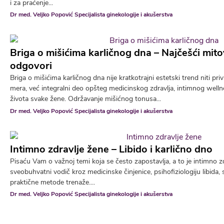
i za praćenje...
Dr med. Veljko Popović Specijalista ginekologije i akušerstva
Briga o mišićima karličnog dna – Najčešći mitov
odgovori
Briga o mišićima karličnog dna nije kratkotrajni estetski trend niti p
mera, već integralni deo opšteg medicinskog zdravlja, intimnog wellne
života svake žene. Održavanje mišićnog tonusa...
Dr med. Veljko Popović Specijalista ginekologije i akušerstva
Intimno zdravlje žene – Libido i karlično dno
Pisaću Vam o važnoj temi koja se često zapostavlja, a to je intimno z
sveobuhvatni vodič kroz medicinske činjenice, psihofiziologiju libida,
praktične metode trenaže....
Dr med. Veljko Popović Specijalista ginekologije i akušerstva