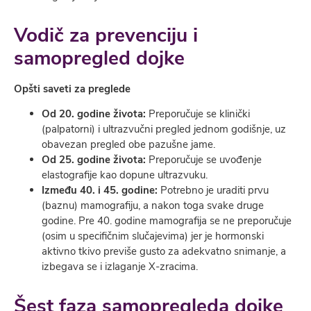
Vodič za prevenciju i
samopregled dojke
Opšti saveti za preglede
Od 20. godine života:
Preporučuje se klinički
(palpatorni) i ultrazvučni pregled jednom godišnje, uz
obavezan pregled obe pazušne jame.
Od 25. godine života:
Preporučuje se uvođenje
elastografije kao dopune ultrazvuku.
Između 40. i 45. godine
:
Potrebno je uraditi prvu
(baznu) mamografiju, a nakon toga svake druge
godine. Pre 40. godine mamografija se ne preporučuje
(osim u specifičnim slučajevima) jer je hormonski
aktivno tkivo previše gusto za adekvatno snimanje, a
izbegava se i izlaganje X-zracima.
Šest faza samopregleda dojke