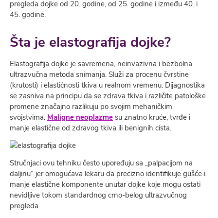
pregleda dojke od 20. godine, od 25. godine i između 40. i
45. godine.
Šta je elastografija dojke?
Elastografija dojke je savremena, neinvazivna i bezbolna
ultrazvučna metoda snimanja. Služi za procenu čvrstine
(krutosti) i elastičnosti tkiva u realnom vremenu. Dijagnostika
se zasniva na principu da se zdrava tkiva i različite patološke
promene značajno razlikuju po svojim mehaničkim
svojstvima.
Maligne neoplazme
su znatno kruće, tvrđe i
manje elastične od zdravog tkiva ili benignih cista.
Stručnjaci ovu tehniku često upoređuju sa „palpacijom na
daljinu“ jer omogućava lekaru da precizno identifikuje gušće i
manje elastične komponente unutar dojke koje mogu ostati
nevidljive tokom standardnog crno-belog ultrazvučnog
pregleda.