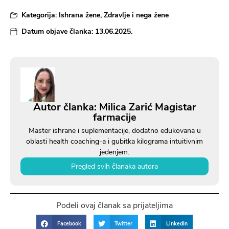
Kategorija:
Ishrana žene
,
Zdravlje i nega žene
Datum objave članka:
13.06.2025.
Autor članka: Milica Zarić Magistar
farmacije
Master ishrane i suplementacije, dodatno edukovana u
oblasti health coaching-a i gubitka kilograma intuitivnim
jedenjem.
Pregled svih članaka autora
Podeli ovaj članak sa prijateljima
Facebook
Twitter
LinkedIn