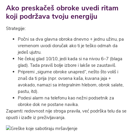
Ako preskačeš obroke uvedi ritam
koji podržava tvoju energiju
Strategije:
Počni sa dva glavna obroka dnevno + jednu užinu, pa
vremenom uvodi doručak ako ti je teško odmah da
jedeš ujutru.
Ne čekaj glad 10/10, jedi kada si na nivou 6–7 (blaga
glad). Tada praviš bolje izbore i lakše se zaustaviš.
Pripremi „sigurne obroke unapred“, nešto što voliš i
znaš da ti prija (npr. ovsena kaša, kuvana jaja +
avokado, namazi sa integralnim hlebom, obrok salate,
pastu, itd).
Podesi alarm na telefonu kao nežni podsetnik za
obroke dok ne postane navika.
Zapamti: redovnost nije stroga pravila, već podrška telu da se
opusti i izađe iz preživljavanja.