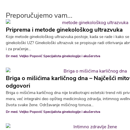
Preporučujemo vam...
Priprema i metode ginekološkog ultrazvuka
Koje metode ginekološkog ultrazvuka postoje, kada se rade i kako se 
ginekološki UZ? Ginekološki ultrazvuk se propisuje radi otkrivanja ab
i za praćenje...
Dr med. Veljko Popović Specijalista ginekologije i akušerstva
Briga o mišićima karličnog dna – Najčešći mitov
odgovori
Briga o mišićima karličnog dna nije kratkotrajni estetski trend niti p
mera, već integralni deo opšteg medicinskog zdravlja, intimnog wellne
života svake žene. Održavanje mišićnog tonusa...
Dr med. Veljko Popović Specijalista ginekologije i akušerstva