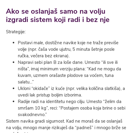
Ako se oslanjaš samo na volju
izgradi sistem koji radi i bez nje
Strategije:
Postavi male, dostižne navike koje ne traže previše
volje (npr. čaša vode ujutru, 5 minuta šetnje posle
ručka, večera bez ekrana).
Napravi sebi plan B za loše dane. Umesto “ili sve ili
ništa”, imaj minimum verziju plana: “Kad ne mogu da
kuvam, uzmem orašaste plodove sa voćem, tuna
salatu…”
Ukloni “okidače” iz kuće (npr. velika količina slatkiša), a
uvedi lak pristup boljim izborima.
Radije radi na identitetu nego cilju. Umesto “želim da
smršam 10 kg”, reci: “Postajem osoba koja brine o sebi
svakodnevno.”
Sistem navika gradi sigurnost. Kad ne moraš da se oslanjaš
na volju, mnogo manje rizikuješ da “padneš” i mnogo brže se