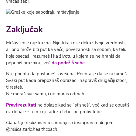
vraćaš sebi.
Zaključak
Mršavljenje nije kazna. Nije trka i nije dokaz tvoje vrednosti,
ali ono može biti put ka većoj povezanosti sa sobom, ka telu
koje osećaš i razumeš i ka životu u kojem se ne hraniš da
popuniš prazninu, već
da podržiš sebe
.
Nije poenta da postaneš savršena. Poenta je da se razumeš.
Svaki put kada prepoznaš obrazac i napraviš drugačiji izbor,
ti rasteš.
Ne moraš sve sama, i ne moraš odmah.
Pravi rezultati
ne dolaze kad se “stisneš”, već kad se opustiš
uz dobar sistem koji radi za tebe, ne protiv tebe.
Članak je realizovan u saradnji sa Instagram nalogom
@milica.zaric.healthcoach