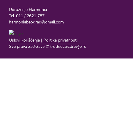
Udruženje Harmonia
Tel. 011 / 2621 787
harmoniabeograd@gmail.com
Uslovi korišćenja
|
Politika privatnosti
Sva prava zadržava © trudnocaizdravlje.rs