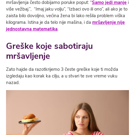
mršavljenja često dobijamo poruke poput: “
Samo jedi manje
i
više vežbaj.”,
“
Imaj jaku
volju”, “Izbaci ovo ili ono”
,
ali ako je to
zaista bilo dovoljno, većina žena bi lako rešila problem viška
kilograma. Istina je da telo nije mašina, i da
mršavljenje nije
jednostavna matematika
.
Greške koje sabotiraju
mršavljenje
Zato hajde da razotkrijemo 3 česte greške koje ti možda
izgledaju kao korak ka cilju, a u stvari te sve vreme vuku
nazad.