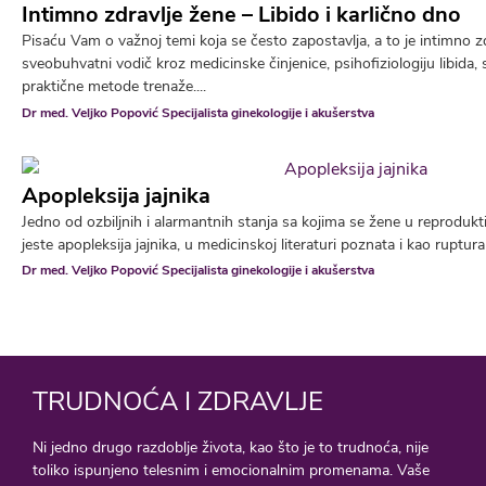
Intimno zdravlje žene – Libido i karlično dno
Pisaću Vam o važnoj temi koja se često zapostavlja, a to je intimno z
sveobuhvatni vodič kroz medicinske činjenice, psihofiziologiju libida,
praktične metode trenaže....
Dr med. Veljko Popović Specijalista ginekologije i akušerstva
Apopleksija jajnika
Jedno od ozbiljnih i alarmantnih stanja sa kojima se žene u reprodu
jeste apopleksija jajnika, u medicinskoj literaturi poznata i kao ruptura
Dr med. Veljko Popović Specijalista ginekologije i akušerstva
TRUDNOĆA I ZDRAVLJE
Ni jedno drugo razdoblje života, kao što je to trudnoća, nije
toliko ispunjeno telesnim i emocionalnim promenama. Vaše