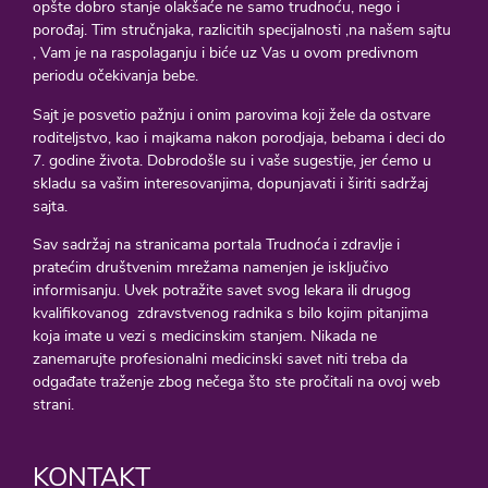
opšte dobro stanje olakšaće ne samo trudnoću, nego i
porođaj. Tim stručnjaka, razlicitih specijalnosti ,na našem sajtu
, Vam je na raspolaganju i biće uz Vas u ovom predivnom
periodu očekivanja bebe.
Sajt je posvetio pažnju i onim parovima koji žele da ostvare
roditeljstvo, kao i majkama nakon porodjaja, bebama i deci do
7. godine života. Dobrodošle su i vaše sugestije, jer ćemo u
skladu sa vašim interesovanjima, dopunjavati i širiti sadržaj
sajta.
Sav sadržaj na stranicama portala Trudnoća i zdravlje i
pratećim društvenim mrežama namenjen je isključivo
informisanju. Uvek potražite savet svog lekara ili drugog
kvalifikovanog zdravstvenog radnika s bilo kojim pitanjima
koja imate u vezi s medicinskim stanjem. Nikada ne
zanemarujte profesionalni medicinski savet niti treba da
odgađate traženje zbog nečega što ste pročitali na ovoj web
strani.
KONTAKT