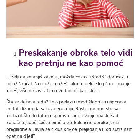
Preskakanje obroka telo vidi
kao pretnju ne kao pomoć
U želji da smanjiš kalorije, možda često “uštediš” doručak ili
odložiš ručak što duže možeš. Iako to deluje logično – manje
jedeš, više mršaviš telo ovo tumači kao stres.
Šta se dešava tada? Telo prelazi u mod štednje i usporava
metabolizam da sačuva energiju. Raste hormon stresa –
kortizol, što dodatno usporava sagorevanje masti. Kad
konačno jedeš, češće biraš brze, kalorične obroke jer si
pregladnela. Javlja se ciklus krivice, prejedanja i “od sutra sam
opet na dijeti”.