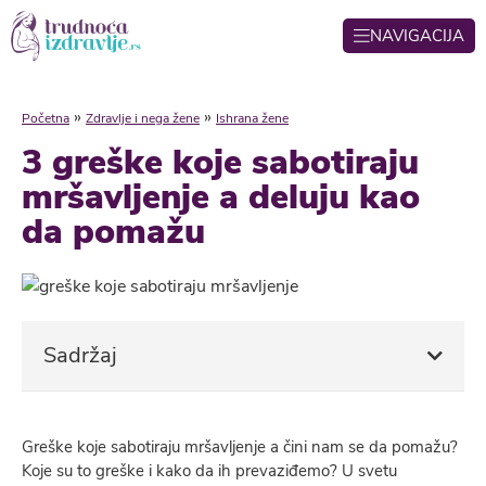
NAVIGACIJA
»
»
Početna
Zdravlje i nega žene
Ishrana žene
3 greške koje sabotiraju
mršavljenje a deluju kao
da pomažu
Sadržaj
Greške koje sabotiraju mršavljenje a čini nam se da pomažu?
Koje su to greške i kako da ih prevaziđemo? U svetu