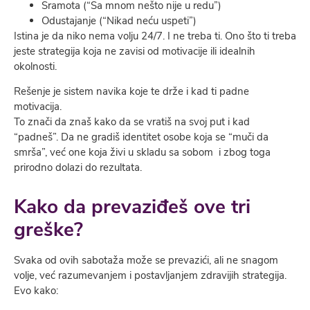
Sramota (“Sa mnom nešto nije u redu”)
Odustajanje (“Nikad neću uspeti”)
Istina je da niko nema volju 24/7. I ne treba ti. Ono što ti treba
jeste strategija koja ne zavisi od motivacije ili idealnih
okolnosti.
Rešenje je sistem navika koje te drže i kad ti padne
motivacija.
To znači da znaš kako da se vratiš na svoj put i kad
“padneš”. Da ne gradiš identitet osobe koja se “muči da
smrša”, već one koja živi u skladu sa sobom i zbog toga
prirodno dolazi do rezultata.
Kako da prevaziđeš ove tri
greške?
Svaka od ovih sabotaža može se prevazići, ali ne snagom
volje, već razumevanjem i postavljanjem zdravijih strategija.
Evo kako: