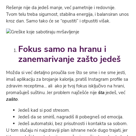
Rešenje nije da jedeš manje, već pametnije i redovnije.
Tvom telu treba sigurnost, stabilna energija, i balansiran unos
kroz dan. Samo tako će se “opustiti” i otpustiti višak.
Fokus samo na hranu i
zanemarivanje zašto jedeš
Možda si već detaljno proučila sve što se sme i ne sme jesti,
imaš aplikaciju za brojanje kalorija, pratiš Instagram profile sa
zdravim receptima… ali ako je tvoj fokus isključivo na hrani,
promašuješ suštinu. Jer problem najčešće nije
jedeš, već
šta
.
zašto
Jedeš kad si pod stresom.
Jedeš da se smiriš, nagradiš ili pobegneš od emocija.
Jedeš automatski, bez prisutnosti i kontakta sa sobom.
U tom slučaju ni najzdraviji plan ishrane neće dugo trajati, jer