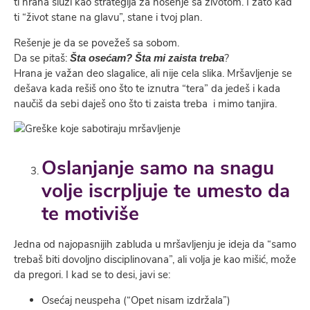
ti hrana služi kao strategija za nošenje sa životom. I zato kad
ti “život stane na glavu”, stane i tvoj plan.
Rešenje je da se povežeš sa sobom.
Da se pitaš:
?
Šta osećam?
Šta mi zaista treba
Hrana je važan deo slagalice, ali nije cela slika. Mršavljenje se
dešava kada rešiš ono što te iznutra “tera” da jedeš i kada
naučiš da sebi daješ ono što ti zaista treba i mimo tanjira.
Oslanjanje samo na snagu
volje iscrpljuje te umesto da
te motivi
še
Jedna od najopasnijih zabluda u mršavljenju je ideja da “samo
trebaš biti dovoljno disciplinovana”, ali volja je kao mišić, može
da pregori. I kad se to desi, javi se:
Osećaj neuspeha (“Opet nisam izdržala”)