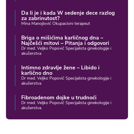
Da li je i kada W sedenje dece razlog
za zabrinutost?
Mina Manojlović Okupacioni terapeut
Briga o mišićima karličnog dna –
Najčešći mitovi – Pitanja i odgovori
Dr med. Veljko Popović Specijalista ginekologije i
akušerstva
Intimno zdravlje žene – Libido i
karlično dno
Dr med. Veljko Popović Specijalista ginekologije i
akušerstva
Fibroadenom dojke u trudnoći
Dr med. Veljko Popović Specijalista ginekologije i
akušerstva