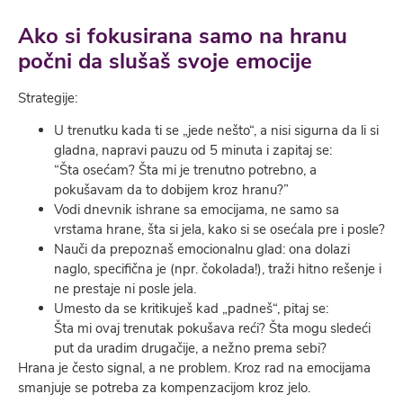
Ako si fokusirana samo na hranu
počni da slušaš svoje emocije
Strategije:
U trenutku kada ti se „jede nešto“, a nisi sigurna da li si
gladna, napravi pauzu od 5 minuta i zapitaj se:
“Šta osećam? Šta mi je trenutno potrebno, a
pokušavam da to dobijem kroz hranu?”
Vodi dnevnik ishrane sa emocijama, ne samo sa
vrstama hrane, šta si jela, kako si se osećala pre i posle?
Nauči da prepoznaš emocionalnu glad: ona dolazi
naglo, specifična je (npr. čokolada!), traži hitno rešenje i
ne prestaje ni posle jela.
Umesto da se kritikuješ kad „padneš“, pitaj se:
Šta mi ovaj trenutak pokušava reći? Šta mogu sledeći
put da uradim drugačije, a nežno prema sebi?
Hrana je često signal, a ne problem. Kroz rad na emocijama
smanjuje se potreba za kompenzacijom kroz jelo.