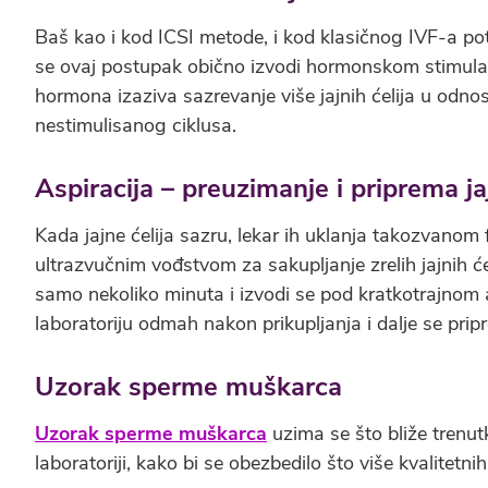
Baš kao i kod ICSI metode, i kod klasičnog IVF-a potr
se ovaj postupak obično izvodi hormonskom stimulac
hormona izaziva sazrevanje više jajnih ćelija u od
nestimulisanog ciklusa.
Aspiracija – preuzimanje i priprema jaj
Kada jajne ćelija sazru, lekar ih uklanja takozvanom 
ultrazvučnim vođstvom za sakupljanje zrelih jajnih ćel
samo nekoliko minuta i izvodi se pod kratkotrajnom a
laboratoriju odmah nakon prikupljanja i dalje se prip
Uzorak sperme muškarca
Uzorak sperme muškarca
uzima se što bliže trenut
laboratoriji, kako bi se obezbedilo što više kvalitetn