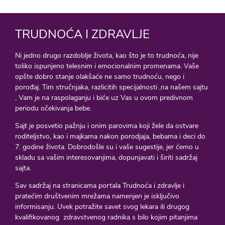
TRUDNOĆA I ZDRAVLJE
Ni jedno drugo razdoblje života, kao što je to trudnoća, nije
toliko ispunjeno telesnim i emocionalnim promenama. Vaše
opšte dobro stanje olakšaće ne samo trudnoću, nego i
porođaj. Tim stručnjaka, razlicitih specijalnosti ,na našem sajtu
, Vam je na raspolaganju i biće uz Vas u ovom predivnom
periodu očekivanja bebe.
Sajt je posvetio pažnju i onim parovima koji žele da ostvare
roditeljstvo, kao i majkama nakon porodjaja, bebama i deci do
7. godine života. Dobrodošle su i vaše sugestije, jer ćemo u
skladu sa vašim interesovanjima, dopunjavati i širiti sadržaj
sajta.
Sav sadržaj na stranicama portala Trudnoća i zdravlje i
pratećim društvenim mrežama namenjen je isključivo
informisanju. Uvek potražite savet svog lekara ili drugog
kvalifikovanog zdravstvenog radnika s bilo kojim pitanjima