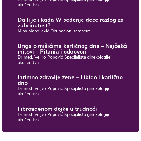
akušerstva
Da li je i kada W sedenje dece razlog za
zabrinutost?
Mina Manojlović Okupacioni terapeut
Briga o mišićima karličnog dna – Najčešći
mitovi – Pitanja i odgovori
Dr med. Veljko Popović Specijalista ginekologije i
akušerstva
Intimno zdravlje žene – Libido i karlično
dno
Dr med. Veljko Popović Specijalista ginekologije i
akušerstva
Fibroadenom dojke u trudnoći
Dr med. Veljko Popović Specijalista ginekologije i
akušerstva