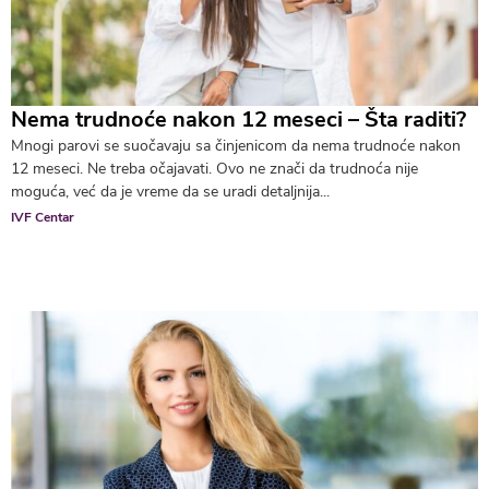
Nema trudnoće nakon 12 meseci – Šta raditi?
Mnogi parovi se suočavaju sa činjenicom da nema trudnoće nakon
12 meseci. Ne treba očajavati. Ovo ne znači da trudnoća nije
moguća, već da je vreme da se uradi detaljnija...
IVF Centar