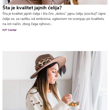
Šta je kvalitet jajnih ćelija?
Šta je kvalitet jajnih ćelija i šta čini „dobru“ jajnu ćeliju (oocitu)? Jajne
ćelije se, za razliku od embriona, uglavnom ne ocenjuju po kvalitetu
na isti način, zbog čega njihovo...
IVF Centar