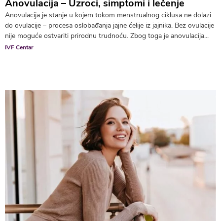
Anovulacija – Uzroci, simptomi i lečenje
Anovulacija je stanje u kojem tokom menstrualnog ciklusa ne dolazi
do ovulacije – procesa oslobađanja jajne ćelije iz jajnika. Bez ovulacije
nije moguće ostvariti prirodnu trudnoću. Zbog toga je anovulacija...
IVF Centar