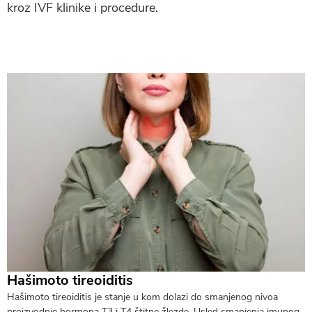
kroz IVF klinike i procedure.
Hašimoto tireoiditis
Hašimoto tireoiditis je stanje u kom dolazi do smanjenog nivoa
proizvodnje hormona T3 i T4 štitne žlezde. Usled smanjenja imunog