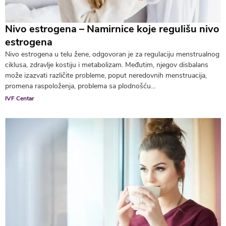
Nivo estrogena – Namirnice koje regulišu nivo
estrogena
Nivo estrogena u telu žene, odgovoran je za regulaciju menstrualnog
ciklusa, zdravlje kostiju i metabolizam. Međutim, njegov disbalans
može izazvati različite probleme, poput neredovnih menstruacija,
promena raspoloženja, problema sa plodnošću...
IVF Centar