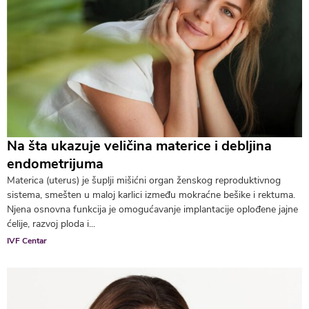
Na šta ukazuje veličina materice i debljina
endometrijuma
Materica (uterus) je šuplji mišićni organ ženskog reproduktivnog
sistema, smešten u maloj karlici između mokraćne bešike i rektuma.
Njena osnovna funkcija je omogućavanje implantacije oplođene jajne
ćelije, razvoj ploda i...
IVF Centar