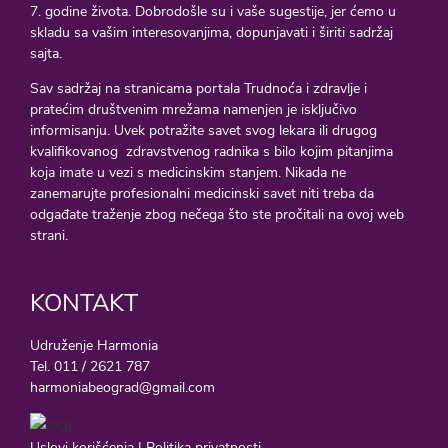
7. godine života. Dobrodošle su i vaše sugestije, jer ćemo u
skladu sa vašim interesovanjima, dopunjavati i širiti sadržaj
sajta.
Sav sadržaj na stranicama portala Trudnoća i zdravlje i
pratećim društvenim mrežama namenjen je isključivo
informisanju. Uvek potražite savet svog lekara ili drugog
kvalifikovanog zdravstvenog radnika s bilo kojim pitanjima
koja imate u vezi s medicinskim stanjem. Nikada ne
zanemarujte profesionalni medicinski savet niti treba da
odgađate traženje zbog nečega što ste pročitali na ovoj web
strani.
KONTAKT
Udruženje Harmonia
Tel. 011 / 2621 787
harmoniabeograd@gmail.com
Uslovi korišćenja
|
Politika privatnosti