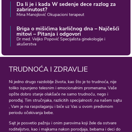
Da li je i kada W sedenje dece razlog za
zabrinutost?
Mina Manojlović Okupacioni terapeut
Briga o mišićima karličnog dna – Najčešći
mitovi – Pitanja i odgovori
Dr med. Veljko Popović Specijalista ginekologije i
akušerstva
TRUDNOĆA I ZDRAVLJE
Ni jedno drugo razdoblje života, kao što je to trudnoća, nije
toliko ispunjeno telesnim i emocionalnim promenama. Vaše
opšte dobro stanje olakšaće ne samo trudnoću, nego i
porođaj. Tim stručnjaka, razlicitih specijalnosti ,na našem sajtu
, Vam je na raspolaganju i biće uz Vas u ovom predivnom
periodu očekivanja bebe.
Sajt je posvetio pažnju i onim parovima koji žele da ostvare
roditeljstvo, kao i majkama nakon porodjaja, bebama i deci do