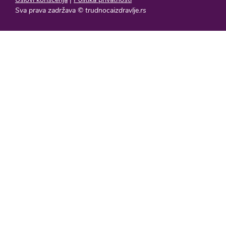
Sva prava zadržava © trudnocaizdravlje.rs