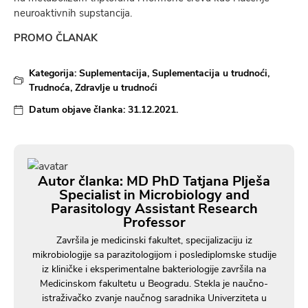
neuroaktivnih supstancija.
PROMO ČLANAK
Kategorija:
Suplementacija
,
Suplementacija u trudnoći
,
Trudnoća
,
Zdravlje u trudnoći
Datum objave članka:
31.12.2021.
Autor članka: MD PhD Tatjana Plješa
Specialist in Microbiology and
Parasitology Assistant Research
Professor
Završila je medicinski fakultet, specijalizaciju iz
mikrobiologije sa parazitologijom i poslediplomske studije
iz kliničke i eksperimentalne bakteriologije završila na
Medicinskom fakultetu u Beogradu. Stekla je naučno-
istraživačko zvanje naučnog saradnika Univerziteta u