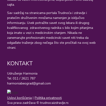
sajta.
Sav sadržaj na stranicama portala Trudnoća i zdravlje i
pratećim društvenim mrežama namenjen je isključivo
informisanju. Uvek potražite savet svog lekara ili drugog
kvalifikovanog zdravstvenog radnika s bilo kojim pitanjima
koja imate u vezi s medicinskim stanjem. Nikada ne
zanemarujte profesionalni medicinski savet niti treba da
odgađate traženje zbog nečega što ste pročitali na ovoj web
strani.
KONTAKT
Udruženje Harmonia
Tel. 011 / 2621 787
harmoniabeograd@gmail.com
Uslovi korišćenja
|
Politika privatnosti
Sva prava zadržava © trudnocaizdravlje.rs