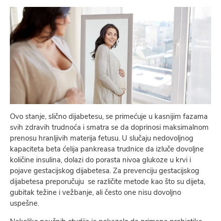
Ovo stanje, slično dijabetesu, se primećuje u kasnijim fazama
svih zdravih trudnoća i smatra se da doprinosi maksimalnom
prenosu hranljivih materija fetusu. U slučaju nedovoljnog
kapaciteta beta ćelija pankreasa trudnice da izluče dovoljne
količine insulina, dolazi do porasta nivoa glukoze u krvi i
pojave gestacijskog dijabetesa. Za prevenciju gestacijskog
dijabetesa preporučuju se različite metode kao što su dijeta,
gubitak težine i vežbanje, ali često one nisu dovoljno
uspešne.