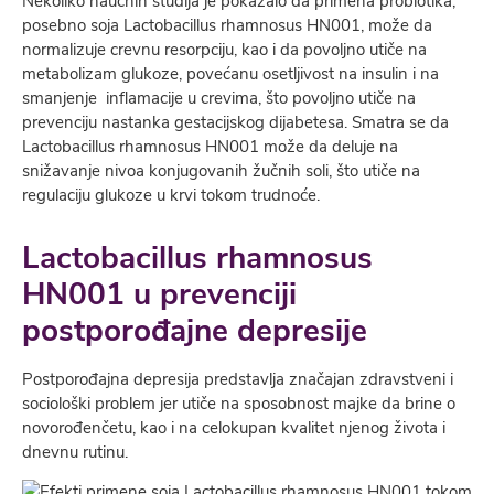
Nekoliko naučnih studija je pokazalo da primena probiotika,
posebno soja Lactobacillus rhamnosus HN001, može da
normalizuje crevnu resorpciju, kao i da povoljno utiče na
metabolizam glukoze, povećanu osetljivost na insulin i na
smanjenje inflamacije u crevima, što povoljno utiče na
prevenciju nastanka gestacijskog dijabetesa. Smatra se da
Lactobacillus rhamnosus HN001 može da deluje na
snižavanje nivoa konjugovanih žučnih soli, što utiče na
regulaciju glukoze u krvi tokom trudnoće.
Lactobacillus rhamnosus
HN001 u prevenciji
postporođajne depresije
Postporođajna depresija predstavlja značajan zdravstveni i
sociološki problem jer utiče na sposobnost majke da brine o
novorođenčetu, kao i na celokupan kvalitet njenog života i
dnevnu rutinu.