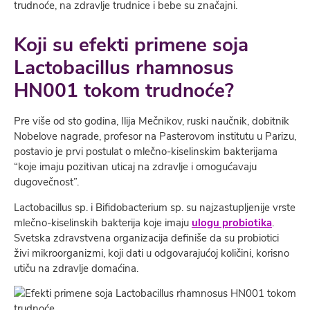
trudnoće, na zdravlje trudnice i bebe su značajni.
Koji su efekti primene soja
Lactobacillus rhamnosus
HN001 tokom trudnoće?
Pre više od sto godina, Ilija Mečnikov, ruski naučnik, dobitnik
Nobelove nagrade, profesor na Pasterovom institutu u Parizu,
postavio je prvi postulat o mlečno-kiselinskim bakterijama
“koje imaju pozitivan uticaj na zdravlje i omogućavaju
dugovečnost”.
Lactobacillus sp. i Bifidobacterium sp. su najzastupljenije vrste
mlečno-kiselinskih bakterija koje imaju
ulogu probiotika
.
Svetska zdravstvena organizacija definiše da su probiotici
živi mikroorganizmi, koji dati u odgovarajućoj količini, korisno
utiču na zdravlje domaćina.