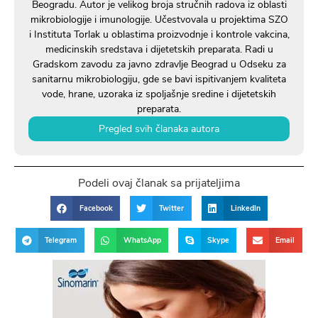
Beogradu. Autor je velikog broja stručnih radova iz oblasti
mikrobiologije i imunologije. Učestvovala u projektima SZO
i Instituta Torlak u oblastima proizvodnje i kontrole vakcina,
medicinskih sredstava i dijetetskih preparata. Radi u
Gradskom zavodu za javno zdravlje Beograd u Odseku za
sanitarnu mikrobiologiju, gde se bavi ispitivanjem kvaliteta
vode, hrane, uzoraka iz spoljašnje sredine i dijetetskih
preparata.
Pregled svih članaka autora
Podeli ovaj članak sa prijateljima
Facebook
Twitter
LinkedIn
Telegram
WhatsApp
Skype
Email