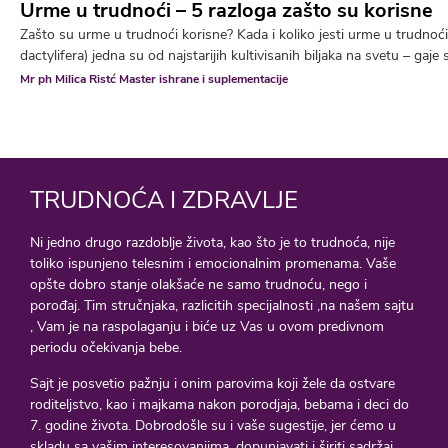
Urme u trudnoći – 5 razloga zašto su korisne
Zašto su urme u trudnoći korisne? Kada i koliko jesti urme u trudno
dactylifera) jedna su od najstarijih kultivisanih biljaka na svetu – gaje 
Mr ph Milica Ristć Master ishrane i suplementacije
TRUDNOĆA I ZDRAVLJE
Ni jedno drugo razdoblje života, kao što je to trudnoća, nije
toliko ispunjeno telesnim i emocionalnim promenama. Vaše
opšte dobro stanje olakšaće ne samo trudnoću, nego i
porođaj. Tim stručnjaka, razlicitih specijalnosti ,na našem sajtu
, Vam je na raspolaganju i biće uz Vas u ovom predivnom
periodu očekivanja bebe.
Sajt je posvetio pažnju i onim parovima koji žele da ostvare
roditeljstvo, kao i majkama nakon porodjaja, bebama i deci do
7. godine života. Dobrodošle su i vaše sugestije, jer ćemo u
skladu sa vašim interesovanjima, dopunjavati i širiti sadržaj