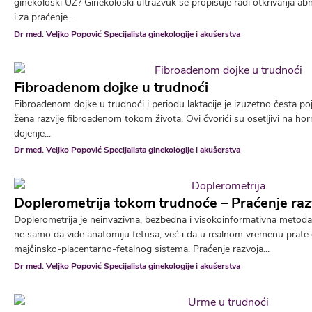
ginekološki UZ? Ginekološki ultrazvuk se propisuje radi otkrivanja ab
i za praćenje...
Dr med. Veljko Popović Specijalista ginekologije i akušerstva
Fibroadenom dojke u trudnoći
Fibroadenom dojke u trudnoći i periodu laktacije je izuzetno česta
žena razvije fibroadenom tokom života. Ovi čvorići su osetljivi na ho
dojenje...
Dr med. Veljko Popović Specijalista ginekologije i akušerstva
Doplerometrija tokom trudnoće – Praćenje raz
Doplerometrija je neinvazivna, bezbedna i visokoinformativna metod
ne samo da vide anatomiju fetusa, već i da u realnom vremenu prate
majčinsko-placentarno-fetalnog sistema. Praćenje razvoja...
Dr med. Veljko Popović Specijalista ginekologije i akušerstva