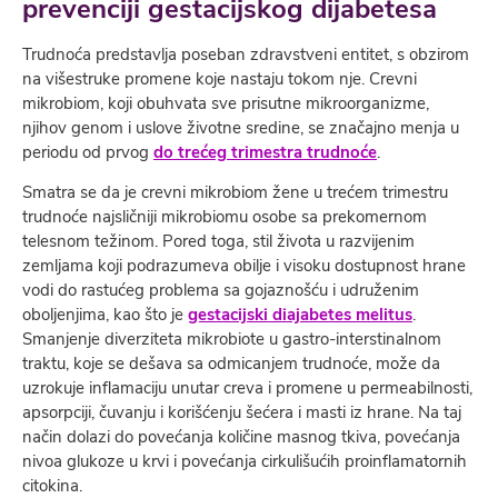
prevenciji gestacijskog dijabetesa
Trudnoća predstavlja poseban zdravstveni entitet, s obzirom
na višestruke promene koje nastaju tokom nje. Crevni
mikrobiom, koji obuhvata sve prisutne mikroorganizme,
njihov genom i uslove životne sredine, se značajno menja u
periodu od prvog
do trećeg
trimestra trudnoće
.
Smatra se da je crevni mikrobiom žene u trećem trimestru
trudnoće najsličniji mikrobiomu osobe sa prekomernom
telesnom težinom. Pored toga, stil života u razvijenim
zemljama koji podrazumeva obilje i visoku dostupnost hrane
vodi do rastućeg problema sa gojaznošću i udruženim
oboljenjima, kao što je
gestacijski diajabetes melitus
.
Smanjenje diverziteta mikrobiote u gastro-interstinalnom
traktu, koje se dešava sa odmicanjem trudnoće, može da
uzrokuje inflamaciju unutar creva i promene u permeabilnosti,
apsorpciji, čuvanju i korišćenju šećera i masti iz hrane. Na taj
način dolazi do povećanja količine masnog tkiva, povećanja
nivoa glukoze u krvi i povećanja cirkulišućih proinflamatornih
citokina.