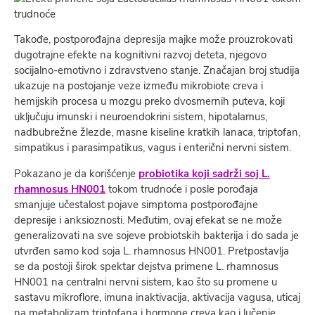
Takođe, postporođajna depresija majke može prouzrokovati
dugotrajne efekte na kognitivni razvoj deteta, njegovo
socijalno-emotivno i zdravstveno stanje. Značajan broj studija
ukazuje na postojanje veze između mikrobiote creva i
hemijskih procesa u mozgu preko dvosmernih puteva, koji
uključuju imunski i neuroendokrini sistem, hipotalamus,
nadbubrežne žlezde, masne kiseline kratkih lanaca, triptofan,
simpatikus i parasimpatikus, vagus i enterični nervni sistem.
Pokazano je da korišćenje
probiotika koji sadrži soj L.
rhamnosus HN001
tokom trudnoće i posle porođaja
smanjuje učestalost pojave simptoma postporođajne
depresije i anksioznosti. Međutim, ovaj efekat se ne može
generalizovati na sve sojeve probiotskih bakterija i do sada je
utvrđen samo kod soja L. rhamnosus HN001. Pretpostavlja
se da postoji širok spektar dejstva primene L. rhamnosus
HN001 na centralni nervni sistem, kao što su promene u
sastavu mikroflore, imuna inaktivacija, aktivacija vagusa, uticaj
na metabolizam triptofana i hormone creva kao i lučenje