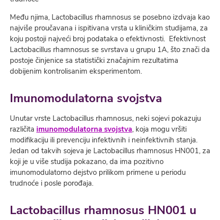
Među njima, Lactobacillus rhamnosus se posebno izdvaja kao
najviše proučavana i ispitivana vrsta u kliničkim studijama, za
koju postoji najveći broj podataka o efektivnosti. Efektivnost
Lactobacillus rhamnosus se svrstava u grupu 1A, što znači da
postoje činjenice sa statistički značajnim rezultatima
dobijenim kontrolisanim eksperimentom.
Imunomodulatorna svojstva
Unutar vrste Lactobacillus rhamnosus, neki sojevi pokazuju
različita
imunomodulatorna svojstva
, koja mogu vršiti
modifikaciju ili prevenciju infektivnih i neinfektivnih stanja.
Jedan od takvih sojeva je Lactobacillus rhamnosus HN001, za
koji je u više studija pokazano, da ima pozitivno
imunomodulatorno dejstvo prilikom primene u periodu
trudnoće i posle porođaja.
Lactobacillus rhamnosus HN001 u