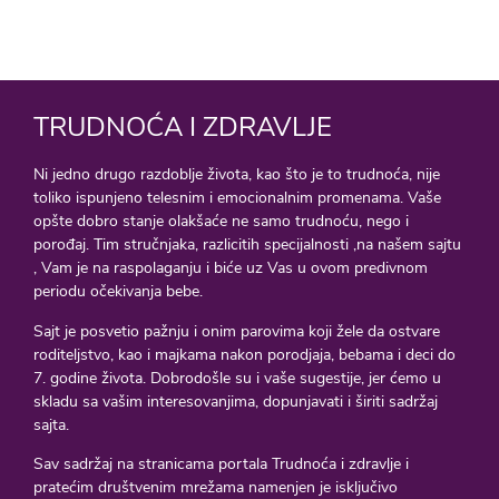
TRUDNOĆA I ZDRAVLJE
Ni jedno drugo razdoblje života, kao što je to trudnoća, nije
toliko ispunjeno telesnim i emocionalnim promenama. Vaše
opšte dobro stanje olakšaće ne samo trudnoću, nego i
porođaj. Tim stručnjaka, razlicitih specijalnosti ,na našem sajtu
, Vam je na raspolaganju i biće uz Vas u ovom predivnom
periodu očekivanja bebe.
Sajt je posvetio pažnju i onim parovima koji žele da ostvare
roditeljstvo, kao i majkama nakon porodjaja, bebama i deci do
7. godine života. Dobrodošle su i vaše sugestije, jer ćemo u
skladu sa vašim interesovanjima, dopunjavati i širiti sadržaj
sajta.
Sav sadržaj na stranicama portala Trudnoća i zdravlje i
pratećim društvenim mrežama namenjen je isključivo