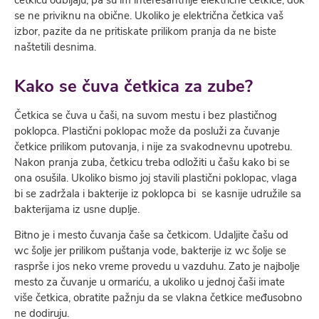
se ne priviknu na obične. Ukoliko je električna četkica vaš
izbor, pazite da ne pritiskate prilikom pranja da ne biste
naštetili desnima.
Kako se čuva četkica za zube?
Četkica se čuva u čaši, na suvom mestu i bez plastičnog
poklopca. Plastični poklopac može da posluži za čuvanje
četkice prilikom putovanja, i nije za svakodnevnu upotrebu.
Nakon pranja zuba, četkicu treba odložiti u čašu kako bi se
ona osušila. Ukoliko bismo joj stavili plastični poklopac, vlaga
bi se zadržala i bakterije iz poklopca bi se kasnije udružile sa
bakterijama iz usne duplje.
Bitno je i mesto čuvanja čaše sa četkicom. Udaljite čašu od
wc šolje jer prilikom puštanja vode, bakterije iz wc šolje se
rasprše i jos neko vreme provedu u vazduhu. Zato je najbolje
mesto za čuvanje u ormariću, a ukoliko u jednoj čaši imate
više četkica, obratite pažnju da se vlakna četkice međusobno
ne dodiruju.