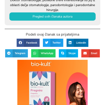
Doktor stomatologije, posebne sfere interesovanja su joj iz
oblasti dečje stomatologije, parodontologije i parodontalne
hirurgije.
Pregled svih članaka autora
Podeli ovaj članak sa prijateljima
Facebook
Twitter
LinkedIn
Telegram
WhatsApp
Skype
Email