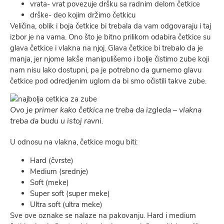
vrata- vrat povezuje dršku sa radnim delom četkice
drške- deo kojim držimo četkicu
Veličina, oblik i boja četkice bi trebala da vam odgovaraju i taj
izbor je na vama. Ono što je bitno prilikom odabira četkice su
glava četkice i vlakna na njoj. Glava četkice bi trebalo da je
manja, jer njome lakše manipulišemo i bolje čistimo zube koji
nam nisu lako dostupni, pa je potrebno da gurnemo glavu
četkice pod odredjenim uglom da bi smo očistili takve zube.
Ovo je primer kako četkica ne treba da izgleda – vlakna
treba da budu u istoj ravni.
U odnosu na vlakna, četkice mogu biti:
Hard (čvrste)
Medium (srednje)
Soft (meke)
Super soft (super meke)
Ultra soft (ultra meke)
Sve ove oznake se nalaze na pakovanju. Hard i medium