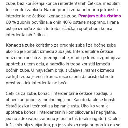
zube, bez korišćenja konca i interdentalnih četkica, međutim,
to je velika zabluda. Nakon pranja zuba potrebno je koristiti
interdentalne četkice i konac za zube.
Pranjem zuba čistimo
60 % zubnih površina, a onih 40% ostane neoprano. Hrana
ostaje između zuba i to treba isčačkati upotrebom konca i
interdentalnih četkica.
Konac za zube
koristimo za prednje zube i za bočne zube
ukoliko je kontakt između zuba jak. Interdentalne četkice
možemo koristiti za prednje zube, mada je konac zgodniji za
upotrebu u tom delu, a naročito ih treba koristiti između
bočnih zuba. U najvećem broju slučajeva, razmak između
zadnjih zuba je veći i konac neće uspeti da očisti dobro te
prostore, dok interdentalne hoće.
Četkica za zube, konac i interdentalne četkice spadaju u
obavezan pribor za oralnu higijenu. Kao dodatak se koriste
čistači jezika i tečnosti za ispiranje usta. Ukoliko vam je
upotreba konca i interdentalnih komplikovana i neprijatna,
jedina adekvatna zamena je oralni tuš (oralni irigator). Oralni
tuš je skuplja varijantna, pa je svakako moja preporuka da se