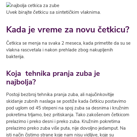
Uvek birajte četkicu sa sintetičkim vlaknima.
Kada je vreme za novu četkicu?
Četkica se menja na svaka 2 meseca, kada primetite da su se
vlakna rascvetala i nakon prehlade zbog nakupljenih
bakterija.
Koja tehnika pranja zuba je
najbolja?
Postoji bezbroj tehnika pranja zuba, ali najučinkovitije
skidanje zubnih naslaga se postiže kada četkicu postavimo
pod uglom od 45 stepeni na spoj zuba sa desnima i kružnim
pokretima trljamo, bez pritiskanja. Tako zakošenom četkicom
prelazimo i preko desni i preko zuba. Kružnim pokretima
prelazimo preko zuba više puta, nije dovoljno jedamput. Na
isti način čistimo strane koje nam nisu vidljive, koje su