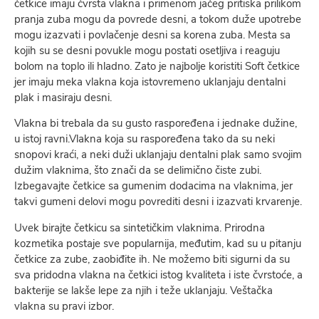
četkice imaju čvrsta vlakna i primenom jačeg pritiska prilikom
pranja zuba mogu da povrede desni, a tokom duže upotrebe
mogu izazvati i povlačenje desni sa korena zuba. Mesta sa
kojih su se desni povukle mogu postati osetljiva i reaguju
bolom na toplo ili hladno. Zato je najbolje koristiti Soft četkice
jer imaju meka vlakna koja istovremeno uklanjaju dentalni
plak i masiraju desni.
Vlakna bi trebala da su gusto raspoređena i jednake dužine,
u istoj ravni.Vlakna koja su raspoređena tako da su neki
snopovi kraći, a neki duži uklanjaju dentalni plak samo svojim
dužim vlaknima, što znači da se delimično čiste zubi.
Izbegavajte četkice sa gumenim dodacima na vlaknima, jer
takvi gumeni delovi mogu povrediti desni i izazvati krvarenje.
Uvek birajte četkicu sa sintetičkim vlaknima. Prirodna
kozmetika postaje sve popularnija, međutim, kad su u pitanju
četkice za zube, zaobiđite ih. Ne možemo biti sigurni da su
sva pridodna vlakna na četkici istog kvaliteta i iste čvrstoće, a
bakterije se lakše lepe za njih i teže uklanjaju. Veštačka
vlakna su pravi izbor.