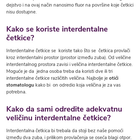
dejstvo i na ovaj način nanosimo fluor na površine koje četkici
nisu dostupne.
Kako se koriste interdentalne
četkice?
Interdentalne četkice se koriste tako što se četkica provlači
kroz interdentalni prostor (prostor između zuba). Od veličine
interdentalnog prostora zavisi i veličina interdentalne četkice.
Moguće je da jedna osoba treba da koristi dve ili tri
interdentalne četkice različitih veličina. Najbolje je
otići
stomatologu
kako bi on odredio koja veličina je za vas
potrebna.
Kako da sami odredite adekvatnu
veličinu interdentalne četkice?
Interdentalna četkica bi trebala da stoji bez naše pomoći
između dva zuba, i prilikom provlačenja se oseća blagi otpor.