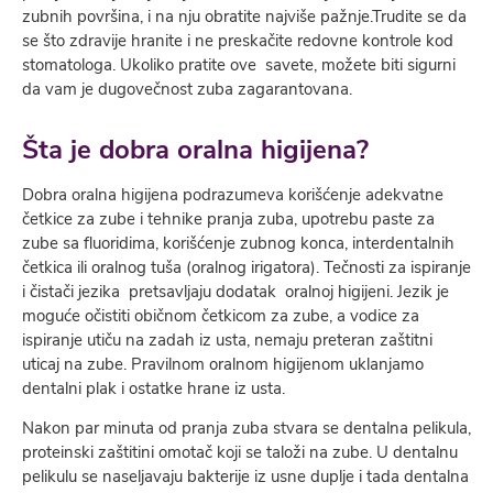
zubnih površina, i na nju obratite najviše pažnje.Trudite se da
se što zdravije hranite i ne preskačite redovne kontrole kod
stomatologa. Ukoliko pratite ove savete, možete biti sigurni
da vam je dugovečnost zuba zagarantovana.
Šta je dobra oralna higijena?
Dobra oralna higijena podrazumeva korišćenje adekvatne
četkice za zube i tehnike pranja zuba, upotrebu paste za
zube sa fluoridima, korišćenje zubnog konca, interdentalnih
četkica ili oralnog tuša (oralnog irigatora). Tečnosti za ispiranje
i čistači jezika pretsavljaju dodatak oralnoj higijeni. Jezik je
moguće očistiti običnom četkicom za zube, a vodice za
ispiranje utiču na zadah iz usta, nemaju preteran zaštitni
uticaj na zube. Pravilnom oralnom higijenom uklanjamo
dentalni plak i ostatke hrane iz usta.
Nakon par minuta od pranja zuba stvara se dentalna pelikula,
proteinski zaštitini omotač koji se taloži na zube. U dentalnu
pelikulu se naseljavaju bakterije iz usne duplje i tada dentalna