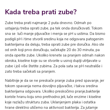
Kada treba prati zube?
Zube treba prati najmanje 2 puta dnevno. Odmah po
ustajanju treba oprati zube, pa tek onda doručkovati. Tokom
sna se luči manje pljuvačke i menja se pH u ustima. Da bismo
podigli pH i time stvorili sredinu koja ne odgovara patogenim
bakterijama da deluju, treba oprati zube pre doručka. Ako ste
od onih koji prvo doručkuju, sačekajte 20 do 30 minuta, pa
onda operite zube. Ukoliko krenete sa pranjem odmah nakon
obroka, kiseline koje su se stvorile u usnoj duplji utrljavate u
zube i još više štetite zubima. Za pola sata se pH neutrališe i
zato treba sačekati sa pranjem.
Nabitnije je da se ne preskače pranje zuba pred spavanje, jer
tokom spavanja nema dovoljno pljuvačke, i takva sredina
bakterijama odgovara. Ukoliko preskočimo pranje,bakterije
koriste hranu koju smo prethodno jeli, luče enzime i kiseline
koje razlažu strukturu zuba. Uklanjenjem plaka i ostatka
hrane direktno utičemo na aktivnost bakterija. Za jutarnje