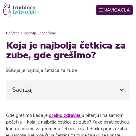
NAVIGACIJA
»
Početna
Zdravlje i nega žene
Koja je najbolja četkica za
zube, gde grešimo?
Sadržaj
Gde grešimo kada je
oralno zdravlje
u pitanju i na samom
početku – koja je najbolja četkica za zube? Kako birati četkicu,
kada je vreme za promenu četkice, koja tehnika pranja zuba
je najbolja, kako se čuva četkica za zube? Kako se koriste