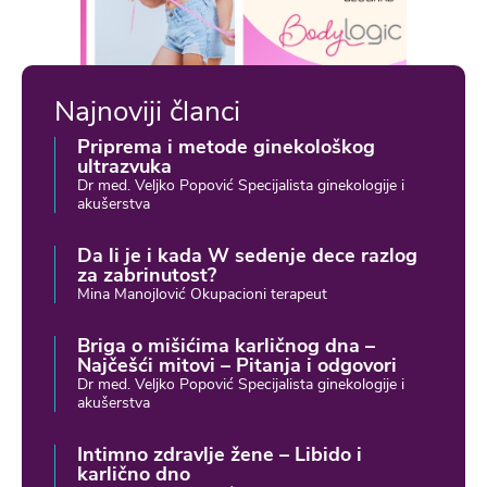
Najnoviji članci
Priprema i metode ginekološkog
ultrazvuka
Dr med. Veljko Popović Specijalista ginekologije i
akušerstva
Da li je i kada W sedenje dece razlog
za zabrinutost?
Mina Manojlović Okupacioni terapeut
Briga o mišićima karličnog dna –
Najčešći mitovi – Pitanja i odgovori
Dr med. Veljko Popović Specijalista ginekologije i
akušerstva
Intimno zdravlje žene – Libido i
karlično dno