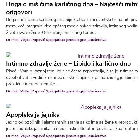
Briga o mišićima karličnog dna – Najčešći mitov
odgovori
Briga o mišićima karličnog dna nije kratkotrajni estetski trend niti p
mera, već integralni deo opšteg medicinskog zdravlja, intimnog wellne
života svake žene. Održavanje mišićnog tonusa...
Dr med. Veljko Popović Specijalista ginekologije i akušerstva
Intimno zdravlje žene – Libido i karlično dno
Pisaću Vam o važnoj temi koja se često zapostavlja, a to je intimno z
sveobuhvatni vodič kroz medicinske činjenice, psihofiziologiju libida,
praktične metode trenaže....
Dr med. Veljko Popović Specijalista ginekologije i akušerstva
Apopleksija jajnika
Jedno od ozbiljnih i alarmantnih stanja sa kojima se žene u reprodu
jeste apopleksija jajnika, u medicinskoj literaturi poznata i kao ruptura
Dr med. Veljko Popović Specijalista ginekologije i akušerstva