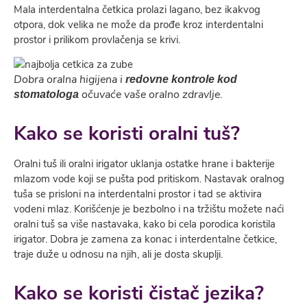
Mala interdentalna četkica prolazi lagano, bez ikakvog
otpora, dok velika ne može da prođe kroz interdentalni
prostor i prilikom provlačenja se krivi.
D
o
bra oralna higijena i
redovne kontrole kod
očuvaće vaše oralno zdravlje.
stomatologa
Kako se koristi oralni tuš?
Oralni tuš ili oralni irigator uklanja ostatke hrane i bakterije
mlazom vode koji se pušta pod pritiskom. Nastavak oralnog
tuša se prisloni na interdentalni prostor i tad se aktivira
vodeni mlaz. Korišćenje je bezbolno i na tržištu možete naći
oralni tuš sa više nastavaka, kako bi cela porodica koristila
irigator. Dobra je zamena za konac i interdentalne četkice,
traje duže u odnosu na njih, ali je dosta skuplji.
Kako se koristi čistač jezika?