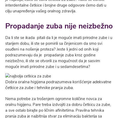
interdentalne četkice i brojne druge odgovore ćemo dati u
cilju unapređenja vašeg oralnog zdravlja.
Propadanje zuba nije neizbežno
Da li ste se ikada pitali da li je moguće imati prirodne zube i u
starijem dobu, ili ste se pomirili sa činjenicom da smo svi
osuđeni na nošenje proteza? Jeste li jedni od onih koji
podrazumevaju da je propadanje zuba kroz godine
neizbežno, ili ste se otvorili za mogućnost da je sasvim
moguće imati prirodne zube i u sedamdesetima?
Dobra oralna higijena podrazumeva korišćenje adekvatne
četkice za zube i tehnike pranja zuba.
Nema potrebe za trošenjem ogromne količine novca za
oralnu higijenu. Pare treba izdvojiti za dobru četkicu za zube,
a sve ostalo birajte po ličnim afinitetima. Pravilna tehnika
pranja zuba je najbitnija stvar za eliminaciju bakterija sa