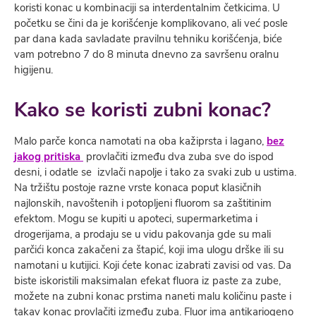
koristi konac u kombinaciji sa interdentalnim četkicima. U
početku se čini da je korišćenje komplikovano, ali već posle
par dana kada savladate pravilnu tehniku korišćenja, biće
vam potrebno 7 do 8 minuta dnevno za savršenu oralnu
higijenu.
Kako se koristi zubni konac?
Malo parče konca namotati na oba kažiprsta i lagano,
bez
jakog pritiska
provlačiti između dva zuba sve do ispod
desni, i odatle se izvlači napolje i tako za svaki zub u ustima.
Na tržištu postoje razne vrste konaca poput klasičnih
najlonskih, navoštenih i potopljeni fluorom sa zaštitinim
efektom. Mogu se kupiti u apoteci, supermarketima i
drogerijama, a prodaju se u vidu pakovanja gde su mali
parčići konca zakačeni za štapić, koji ima ulogu drške ili su
namotani u kutijici. Koji ćete konac izabrati zavisi od vas. Da
biste iskoristili maksimalan efekat fluora iz paste za zube,
možete na zubni konac prstima naneti malu količinu paste i
takav konac provlačiti između zuba. Fluor ima antikariogeno