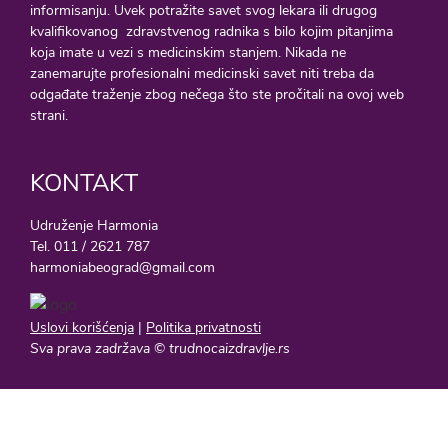
informisanju. Uvek potražite savet svog lekara ili drugog
kvalifikovanog zdravstvenog radnika s bilo kojim pitanjima
koja imate u vezi s medicinskim stanjem. Nikada ne
zanemarujte profesionalni medicinski savet niti treba da
odgađate traženje zbog nečega što ste pročitali na ovoj web
strani.
KONTAKT
Udruženje Harmonia
Tel. 011 / 2621 787
harmoniabeograd@gmail.com
Uslovi korišćenja
|
Politika privatnosti
Sva prava zadržava © trudnocaizdravlje.rs