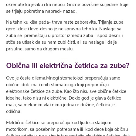
okrenute ka jeziku i ka nepcu. Grizne površine su jedine koje
se trljaju pokretima napred- nazad.
Na tehniku kiša pada- trava raste zaboravite. Trljanje zuba
gore -dole i levo-desno je neispravna tehnika. Naslage sa
zuba se premeštaju u prostor između zuba i ispod desni, i
stiče se utisak da su nam zubi čisti, ali su naslage i dalje
prisutne, samo na drugom mestu.
Obična ili električna četkica za zube?
Ovo je česta dilema.Mnogi stomatolozi preporučuju samo
obične, dok ima i onih stomatologa koji preporučuju
elektronske četkice za zube. Kao što nisu sve obične četkice
idealne, tako nisu ni električne. Dokle god je glava četkice
mala, sa mekanim vlaknima jednake dužine, četkica je
odlična.
Elektične četkice se preporučuju kod ljudi sa slabijom
motorikom, sa posebnim potrebama ili kod dece koja običnu
četkicu odbijaju, pa su im interesantnije električne četkice, dok