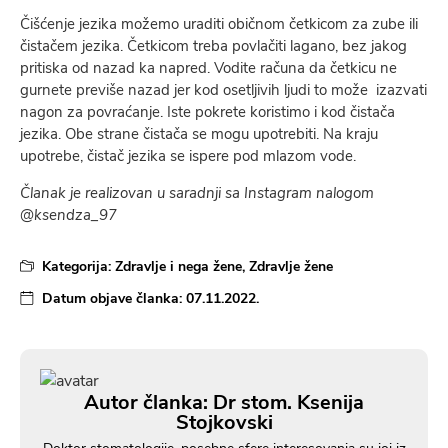
Čišćenje jezika možemo uraditi običnom četkicom za zube ili
čistačem jezika. Četkicom treba povlačiti lagano, bez jakog
pritiska od nazad ka napred. Vodite računa da četkicu ne
gurnete previše nazad jer kod osetljivih ljudi to može izazvati
nagon za povraćanje. Iste pokrete koristimo i kod čistača
jezika. Obe strane čistača se mogu upotrebiti. Na kraju
upotrebe, čistač jezika se ispere pod mlazom vode.
Članak je realizovan u saradnji sa Instagram nalogom
@ksendza_97
Kategorija:
Zdravlje i nega žene
,
Zdravlje žene
Datum objave članka:
07.11.2022.
Autor članka: Dr stom. Ksenija
Stojkovski