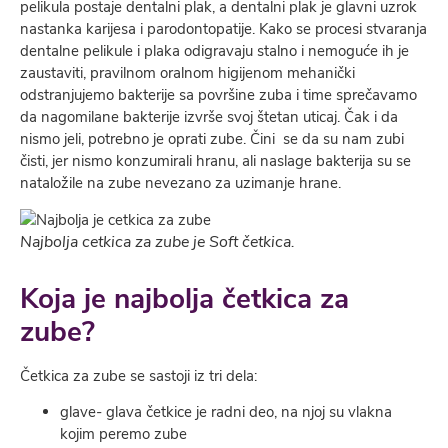
pelikula postaje dentalni plak, a dentalni plak je glavni uzrok
nastanka karijesa i parodontopatije. Kako se procesi stvaranja
dentalne pelikule i plaka odigravaju stalno i nemoguće ih je
zaustaviti, pravilnom oralnom higijenom mehanički
odstranjujemo bakterije sa površine zuba i time sprečavamo
da nagomilane bakterije izvrše svoj štetan uticaj. Čak i da
nismo jeli, potrebno je oprati zube. Čini se da su nam zubi
čisti, jer nismo konzumirali hranu, ali naslage bakterija su se
nataložile na zube nevezano za uzimanje hrane.
Najbolja cetkica za zube je Soft četkica.
Koja je najbolja četkica za
zube?
Četkica za zube se sastoji iz tri dela:
glave- glava četkice je radni deo, na njoj su vlakna
kojim peremo zube