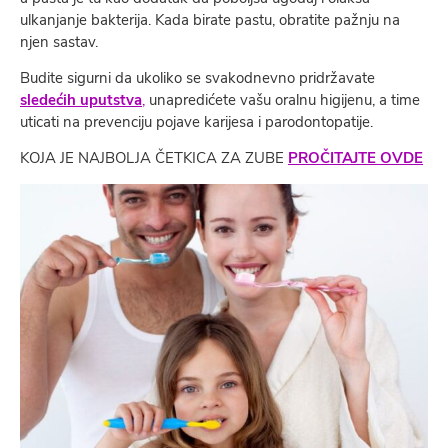
ulkanjanje bakterija. Kada birate pastu, obratite pažnju na
njen sastav.
Budite sigurni da ukoliko se svakodnevno pridržavate
sledećih uputstva
,
unapredićete vašu oralnu higijenu, a time
uticati na prevenciju pojave karijesa i parodontopatije.
KOJA JE NAJBOLJA ČETKICA ZA ZUBE
PROČITAJTE OVDE