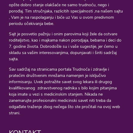
opšte dobro stanje olakšaće ne samo trudnoću, nego i
porođaj. Tim stručnjaka, razlicitih specijalnosti ,na našem sajtu
, Vam je na raspolaganju i biće uz Vas u ovom predivnom
periodu očekivanja bebe.
Sajt je posvetio pažnju i onim parovima koji žele da ostvare
roditeljstvo, kao i majkama nakon porodjaja, bebama i deci do
7. godine života. Dobrodošle su i vaše sugestije, jer ćemo u
skladu sa vašim interesovanjima, dopunjavati i širiti sadržaj
sajta.
Sav sadržaj na stranicama portala Trudnoća i zdravlje i
pratećim društvenim mrežama namenjen je isključivo
informisanju. Uvek potražite savet svog lekara ili drugog
kvalifikovanog zdravstvenog radnika s bilo kojim pitanjima
koja imate u vezi s medicinskim stanjem. Nikada ne
zanemarujte profesionalni medicinski savet niti treba da
odgađate traženje zbog nečega što ste pročitali na ovoj web
strani.
KONTAKT