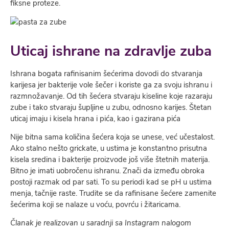
fiksne proteze.
Uticaj ishrane na zdravlje zuba
Ishrana bogata rafinisanim šećerima dovodi do stvaranja
karijesa jer bakterije vole šečer i koriste ga za svoju ishranu i
razmnožavanje. Od tih šećera stvaraju kiseline koje razaraju
zube i tako stvaraju šupljine u zubu, odnosno karijes. Štetan
uticaj imaju i kisela hrana i pića, kao i gazirana pića
Nije bitna sama količina šećera koja se unese, već učestalost.
Ako stalno nešto grickate, u ustima je konstantno prisutna
kisela sredina i bakterije proizvode još više štetnih materija.
Bitno je imati uobročenu ishranu. Znači da između obroka
postoji razmak od par sati. To su periodi kad se pH u ustima
menja, tačnije raste. Trudite se da rafinisane šećere zamenite
šećerima koji se nalaze u voću, povrću i žitaricama.
Članak je realizovan u saradnji sa Instagram nalogom