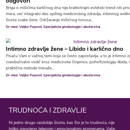
odgovori
Briga o mišićima karličnog dna nije kratkotrajni estetski trend niti p
mera, već integralni deo opšteg medicinskog zdravlja, intimnog wellne
života svake žene. Održavanje mišićnog tonusa...
Dr med. Veljko Popović Specijalista ginekologije i akušerstva
Intimno zdravlje žene – Libido i karlično dno
Pisaću Vam o važnoj temi koja se često zapostavlja, a to je intimno z
sveobuhvatni vodič kroz medicinske činjenice, psihofiziologiju libida,
praktične metode trenaže....
Dr med. Veljko Popović Specijalista ginekologije i akušerstva
TRUDNOĆA I ZDRAVLJE
Ni jedno drugo razdoblje života, kao što je to trudnoća, nije
toliko ispunjeno telesnim i emocionalnim promenama. Vaše