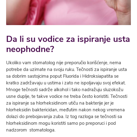
Da li su vodice za ispiranje usta
neophodne?
Ukoliko vam stomatolog nije preporučio korišćenje, nema
potrebe da uzimate na svoju ruku. Tečnosti za ispiranje usta
sa dobrim sastojcima poput Fluorida i Hidroksiapatita se
kratko zadržavaju u ustima i zato ne ispoljavaju svoj efekat.
Mnoge tečnosti sadrže alkohol i tako nadražuju sluzokožu
usne duplje, te takve vodice ne treba često koristiti. Tečnosti
za ispiranje sa hlorheksidinom utiču na bakterije jer je
hlorheksidin baktericidan, međutim nakon nekog vremena
dolazi do prebojavanja zuba. Iz tog razloga se tečnosti sa
hlorheksidinom mogu koristiti samo po preporuci i pod
nadzorom stomatologa.