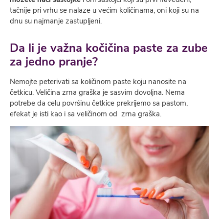
tačnije pri vrhu se nalaze u većim količinama, oni koji su na
dnu su najmanje zastupljeni.
Da li je važna kočičina paste za zube
za jedno pranje?
Nemojte peterivati sa količinom paste koju nanosite na
četkicu. Veličina zrna graška je sasvim dovoljna. Nema
potrebe da celu površinu četkice prekrijemo sa pastom,
efekat je isti kao i sa veličinom od zrna graška.