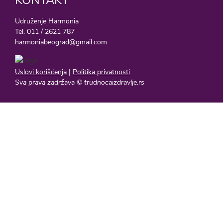
Udruženje Harmonia
Tel. 011 / 2621 787
harmoniabeograd@gmail.com
Uslovi korišćenja
|
Politika privatnosti
Sva prava zadržava © trudnocaizdravlje.rs