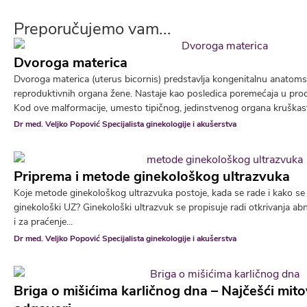
Preporučujemo vam...
Dvoroga materica
Dvoroga materica (uterus bicornis) predstavlja kongenitalnu anatoms
reproduktivnih organa žene. Nastaje kao posledica poremećaja u pro
Kod ove malformacije, umesto tipičnog, jedinstvenog organa kruškastog
Dr med. Veljko Popović Specijalista ginekologije i akušerstva
Priprema i metode ginekološkog ultrazvuka
Koje metode ginekološkog ultrazvuka postoje, kada se rade i kako se 
ginekološki UZ? Ginekološki ultrazvuk se propisuje radi otkrivanja ab
i za praćenje...
Dr med. Veljko Popović Specijalista ginekologije i akušerstva
Briga o mišićima karličnog dna – Najčešći mitov