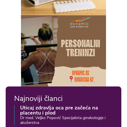
Najnoviji članci
Uticaj zdravlja oca pre začeća na
placentu i plod
Dr med. Veljko Popović Specijalista ginekologije i
akušerstva