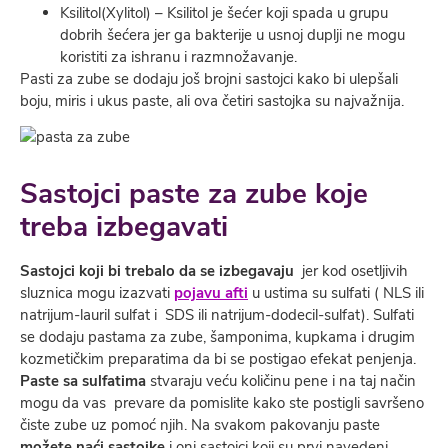
Ksilitol(Xylitol) – Ksilitol je šećer koji spada u grupu
dobrih šećera jer ga bakterije u usnoj duplji ne mogu
koristiti za ishranu i razmnožavanje.
Pasti za zube se dodaju još brojni sastojci kako bi ulepšali
boju, miris i ukus paste, ali ova četiri sastojka su najvažnija.
Sastojci paste za zube koje
treba izbegavati
Sastojci koji bi
trebalo da se izbegavaju
jer kod osetljivih
sluznica mogu izazvati
pojavu afti
u ustima su sulfati ( NLS ili
natrijum-lauril sulfat i SDS ili natrijum-dodecil-sulfat). Sulfati
se dodaju pastama za zube, šamponima, kupkama i drugim
kozmetičkim preparatima da bi se postigao efekat penjenja.
Paste sa sulfatima
stvaraju veću količinu pene i na taj način
mogu da vas prevare da pomislite kako ste postigli savršeno
čiste zube uz pomoć njih. Na svakom pakovanju paste
možete naći sastojke
i oni sastojci koji su prvi navedeni,