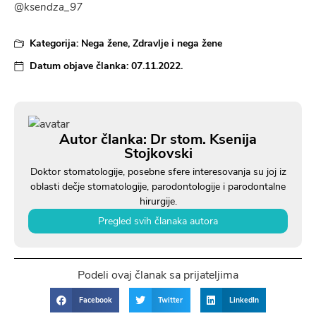
@ksendza_97
Kategorija:
Nega žene
,
Zdravlje i nega žene
Datum objave članka:
07.11.2022.
Autor članka: Dr stom. Ksenija
Stojkovski
Doktor stomatologije, posebne sfere interesovanja su joj iz
oblasti dečje stomatologije, parodontologije i parodontalne
hirurgije.
Pregled svih članaka autora
Podeli ovaj članak sa prijateljima
Facebook
Twitter
LinkedIn