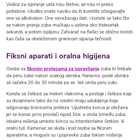
Vodice za ispiranje usta nisu štetne, ali nisu ni preko
potrebne. Ukoliko imate naviku da ih koristite izbegavajte
one sa alkoholom. One osvežavaju dah, i koriste se tako što
se nakon pranja zuba mućkaju u ustima oko tridesetak
sekundi, a potom ispljunu. Zatvarač na flašici se obično koristi
kao čaša sa obeleženom granicom sipanja tečnosti.
Fiksni aparati i oralna higijena
Osobe sa
fiksnim protezama za ispravljanje
zuba bi trebale
da peru zube nakon svakog obroka. Naravno, posle obroka
se sačeka 20 do 30 minuta pa se tek onda peru zubi.
Koriste se četkice sa mekim vlaknima, a postoje i četkice koje
su dizajnirane tako da na sredini imaju udubljenja koja
odgovaraju bravicama proteze. Upotreba konca je otežana
jer se konac prvo provlači ispod žice, a onda između zuba.
Idealna rešenja umesto konca su interdentalne četkice ili
oralni tuš. Kamenac se skida i kod osoba sa fiksnim
aparatima, a moguće su i popravke zuba tokom nošenja