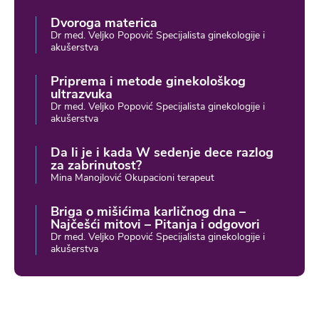
Dvoroga materica
Dr med. Veljko Popović Specijalista ginekologije i
akušerstva
Priprema i metode ginekološkog
ultrazvuka
Dr med. Veljko Popović Specijalista ginekologije i
akušerstva
Da li je i kada W sedenje dece razlog
za zabrinutost?
Mina Manojlović Okupacioni terapeut
Briga o mišićima karličnog dna –
Najčešći mitovi – Pitanja i odgovori
Dr med. Veljko Popović Specijalista ginekologije i
akušerstva