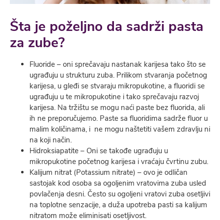
Šta je poželjno da sadrži pasta
za zube?
Fluoride – oni sprečavaju nastanak karijesa tako što se
ugrađuju u strukturu zuba. Prilikom stvaranja početnog
karijesa, u gleđi se stvaraju mikropukotine, a fluoridi se
ugrađuju u te mikropukotine i tako sprečavaju razvoj
karijesa. Na tržištu se mogu naći paste bez fluorida, ali
ih ne preporučujemo. Paste sa fluoridima sadrže fluor u
malim količinama, i ne mogu naštetiti vašem zdravlju ni
na koji način.
Hidroksiapatite – Oni se takođe ugrađuju u
mikropukotine početnog karijesa i vraćaju čvrtinu zubu.
Kalijum nitrat (Potassium nitrate) – ovo je odličan
sastojak kod osoba sa ogoljenim vratovima zuba usled
povlačenja desni. Često su ogoljeni vratovi zuba osetljivi
na toplotne senzacije, a duža upotreba pasti sa kalijum
nitratom može eliminisati osetljivost.