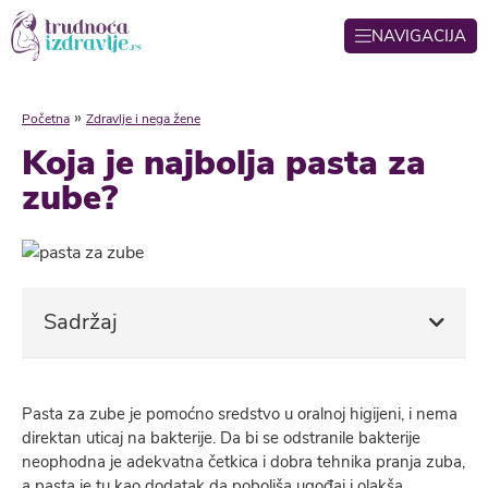
NAVIGACIJA
»
Početna
Zdravlje i nega žene
Koja je najbolja pasta za
zube?
Sadržaj
Pasta za zube je pomoćno sredstvo u oralnoj higijeni, i nema
direktan uticaj na bakterije. Da bi se odstranile bakterije
neophodna je adekvatna četkica i dobra tehnika pranja zuba,
a pasta je tu kao dodatak da poboljša ugođaj i olakša