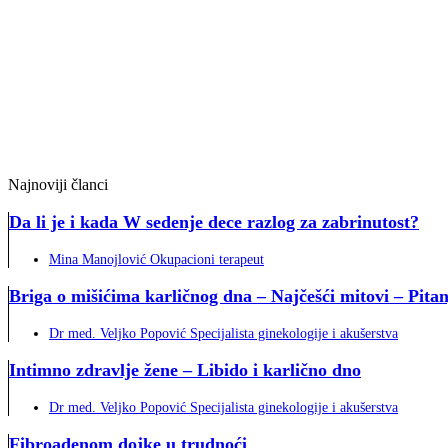
Najnoviji članci
Da li je i kada W sedenje dece razlog za zabrinutost?
Mina Manojlović Okupacioni terapeut
Briga o mišićima karličnog dna – Najčešći mitovi – Pitan
Dr med. Veljko Popović Specijalista ginekologije i akušerstva
Intimno zdravlje žene – Libido i karlično dno
Dr med. Veljko Popović Specijalista ginekologije i akušerstva
Fibroadenom dojke u trudnoći