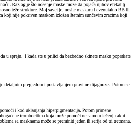
o noću. Razlog je što nošenje maske može da pojača njihov efekat tj
sno teže strukture. Moj savet je, nosite maskaru i evenutalno BB ili
ica koji nije pokriven maskom izložen štetnim sunčevim zracima koji
da u spreju. I kada ste u prilici da bezbedno skinete masku poprskate
je detaljnim pregledom i postavljanjem pravilne dijagnoze. Potom se
e pomoći i kod uklanjanja hiperpigmentacija. Potom primene
e obogaćene trombocitima koja može pomoći ne samo u lečenju akni
oblema sa masknama može se preminiti jedan ili serija od tri tretmana.