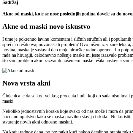
Sadržaj
Akne od maski, koje se nose poslednjih godina dovele su do nov
Akne od maski novo iskustvo
I time je pokrenuo lavinu komentara i sličnih stručnih ali i popularn
sprečiti i rešiti ovaj novonastali problem? Ovo pišem iz vizure lekara,
novina, maska je sastavni deo moje hirurške radne opreme. I u potpun
rada na hirurgiji, celodnevno nošenje maske mi jeste izazvalo proble
što sam problem akni izazvanih nošenjem maske rešila nastavila sam
Nova vrsta akni
Činjenica je da se kod velikog procenta ljudi koji do sada nisu ima
maski.
Nekoliko jednostavnih koraka koje svako od nas može i mora da prime
nacrtano uputstvo kako se maska pravilno stavlja i skida. Ne koristiti m
stvaranje novih akni odnosno maskni.
Na kraju radnog dana, po povratku kući nakon detaljnog pranja ruku v