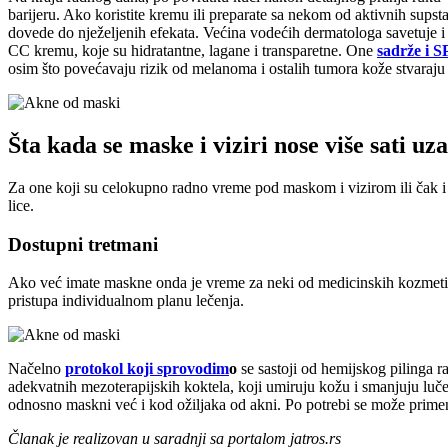
barijeru. Ako koristite kremu ili preparate sa nekom od aktivnih supst
dovede do nježeljenih efekata. Većina vodećih dermatologa savetuje i
CC kremu, koje su hidratantne, lagane i transparetne. One
sadrže i S
osim što povećavaju rizik od melanoma i ostalih tumora kože stvaraju 
Šta kada se maske i viziri nose više sati uz
Za one koji su celokupno radno vreme pod maskom i vizirom ili čak i 
lice.
Dostupni tretmani
Ako već imate maskne onda je vreme za neki od medicinskih kozmetičk
pristupa individualnom planu lečenja.
Načelno
protokol koji sprovodim
o
se sastoji od hemijskog pilinga 
adekvatnih mezoterapijskih koktela, koji umiruju kožu i smanjuju lu
odnosno maskni već i kod ožiljaka od akni. Po potrebi se može primenit
Članak je realizovan u saradnji sa portalom jatros.rs