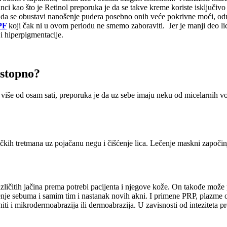
anci kao što je Retinol preporuka je da se takve kreme koriste isključiv
 da se obustavi nanošenje pudera posebno onih veće pokrivne moći, odno
PF
koji čak ni u ovom periodu ne smemo zaboraviti. Jer je manji deo l
i hiperpigmentacije.
astopno?
više od osam sati, preporuka je da uz sebe imaju neku od micelarnih vo
ih tretmana uz pojačanu negu i čišćenje lica. Lečenje maskni započin
različitih jačina prema potrebi pacijenta i njegove kože. On takođe mož
čenje sebuma i samim tim i nastanak novih akni. I primene PRP, plazm
i i mikrodermoabrazija ili dermoabrazija. U zavisnosti od inteziteta pr