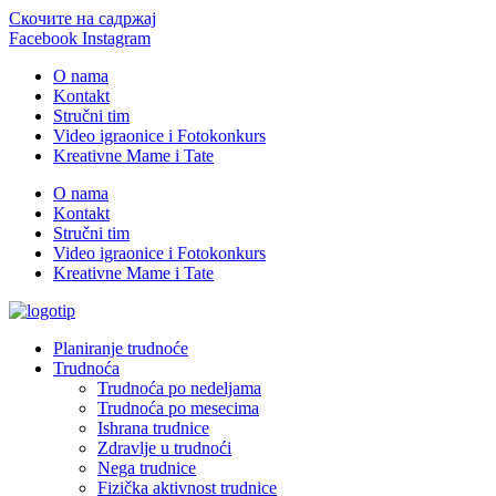
Скочите на садржај
Facebook
Instagram
O nama
Kontakt
Stručni tim
Video igraonice i Fotokonkurs
Kreativne Mame i Tate
O nama
Kontakt
Stručni tim
Video igraonice i Fotokonkurs
Kreativne Mame i Tate
Planiranje trudnoće
Trudnoća
Trudnoća po nedeljama
Trudnoća po mesecima
Ishrana trudnice
Zdravlje u trudnoći
Nega trudnice
Fizička aktivnost trudnice