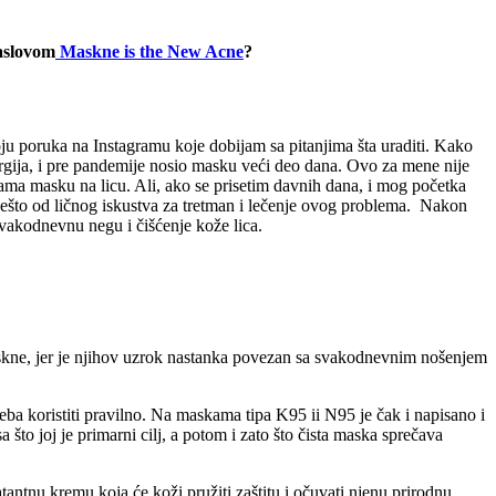
naslovom
Maskne is the New Acne
?
oju poruka na Instagramu koje dobijam sa pitanjima šta uraditi. Kako
irurgija, i pre pandemije nosio masku veći deo dana. Ovo za mene nije
ama masku na licu. Ali, ako se prisetim davnih dana, i mog početka
nešto od ličnog iskustva za tretman i lečenje ovog problema. Nakon
vakodnevnu negu i čišćenje kože lica.
askne, jer je njihov uzrok nastanka povezan sa svakodnevnim nošenjem
a koristiti pravilno. Na maskama tipa K95 ii N95 je čak i napisano i
 što joj je primarni cilj, a potom i zato što čista maska sprečava
ntnu kremu koja će koži pružiti zaštitu i očuvati njenu prirodnu