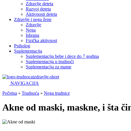
Zdravlje deteta
Razvoj deteta
Aktivnosti deteta
Zdravlje i nega žene
Zdravlje
Nega
Ishrana
Fizička aktivnost
Psiholog
Suplementacija
Suplementacija bebe i dece do 7 godina
Suplementacija u trudnoći
Suplementacija za mame
NAVIGACIJA
Početna
»
Trudnoća
»
Nega trudnice
Akne od maski, maskne, i šta čin