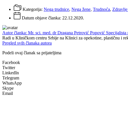
Kategorija:
Nega trudnice
,
Nega žene
,
Trudnoća
,
Zdravlje
Datum objave članka:
22.12.2020.
Autor članka: Mr. sci. med. dr Dragana Petrović Popović Specijalista pl
Radi u Kliničkom centru Srbije na Klinici za opekotine, plastičnu i re
Pregled svih članaka autora
Podeli ovaj članak sa prijateljima
Facebook
Twitter
LinkedIn
Telegram
WhatsApp
Skype
Email