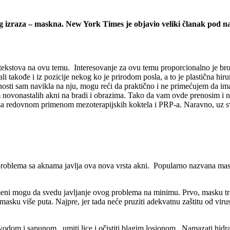
og izraza – maskna. New York Times je objavio veliki članak pod 
ih tekstova na ovu temu. Interesovanje za ovu temu proporcionalno je br
 ali takođe i iz pozicije nekog ko je prirodom posla, a to je plastična h
osti sam navikla na nju, mogu reći da praktično i ne primećujem da im
m novonastalih akni na bradi i obrazima. Tako da vam ovde prenosim i 
 sa redovnom primenom mezoterapijskih koktela i PRP-a. Naravno, uz s
li problema sa aknama javlja ova nova vrsta akni. Popularno nazvana m
ni mogu da svedu javljanje ovog problema na minimu. Prvo, masku treb
asku više puta. Najpre, jer tada neće pruziti adekvatnu zaštitu od virusa
odom i sapunom, umiti lice i očistiti blagim losionom. Namazati hidrata