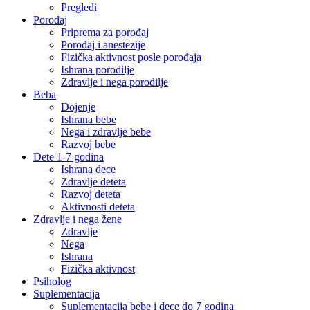
Pregledi
Porođaj
Priprema za porođaj
Porođaj i anestezije
Fizička aktivnost posle porođaja
Ishrana porodilje
Zdravlje i nega porodilje
Beba
Dojenje
Ishrana bebe
Nega i zdravlje bebe
Razvoj bebe
Dete 1-7 godina
Ishrana dece
Zdravlje deteta
Razvoj deteta
Aktivnosti deteta
Zdravlje i nega žene
Zdravlje
Nega
Ishrana
Fizička aktivnost
Psiholog
Suplementacija
Suplementacija bebe i dece do 7 godina