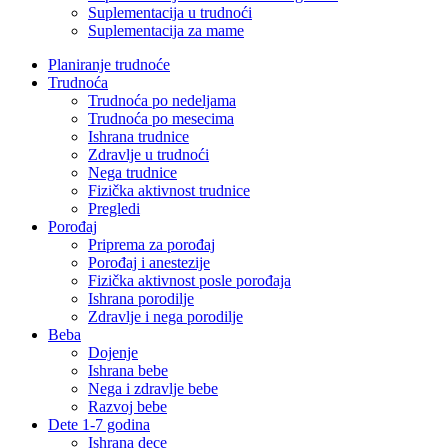
Suplementacija u trudnoći
Suplementacija za mame
Planiranje trudnoće
Trudnoća
Trudnoća po nedeljama
Trudnoća po mesecima
Ishrana trudnice
Zdravlje u trudnoći
Nega trudnice
Fizička aktivnost trudnice
Pregledi
Porođaj
Priprema za porođaj
Porođaj i anestezije
Fizička aktivnost posle porođaja
Ishrana porodilje
Zdravlje i nega porodilje
Beba
Dojenje
Ishrana bebe
Nega i zdravlje bebe
Razvoj bebe
Dete 1-7 godina
Ishrana dece