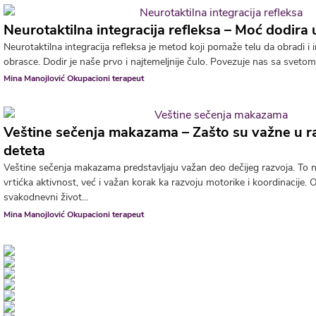
Neurotaktilna integracija refleksa – Moć dodira 
Neurotaktilna integracija refleksa je metod koji pomaže telu da obradi i 
obrasce. Dodir je naše prvo i najtemeljnije čulo. Povezuje nas sa svetom 
Mina Manojlović Okupacioni terapeut
Veštine sečenja makazama – Zašto su važne u 
deteta
Veštine sečenja makazama predstavljaju važan deo dečijeg razvoja. To n
vrtićka aktivnost, već i važan korak ka razvoju motorike i koordinacije.
svakodnevni život...
Mina Manojlović Okupacioni terapeut