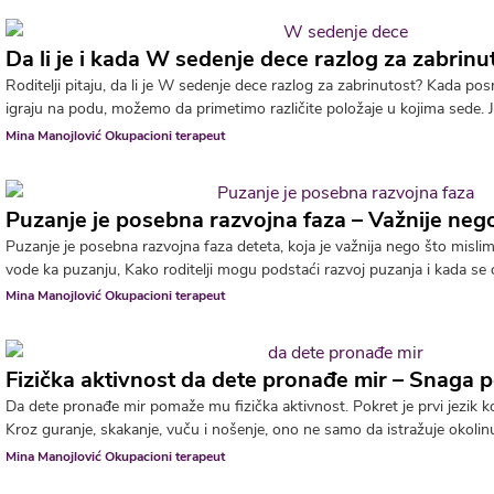
Da li je i kada W sedenje dece razlog za zabrinu
Roditelji pitaju, da li je W sedenje dece razlog za zabrinutost? Kada 
igraju na podu, možemo da primetimo različite položaje u kojima sede. Je
Mina Manojlović Okupacioni terapeut
Puzanje je posebna razvojna faza – Važnije neg
Puzanje je posebna razvojna faza deteta, koja je važnija nego što mislimo
vode ka puzanju, Kako roditelji mogu podstaći razvoj puzanja i kada se ob
Mina Manojlović Okupacioni terapeut
Fizička aktivnost da dete pronađe mir – Snaga 
Da dete pronađe mir pomaže mu fizička aktivnost. Pokret je prvi jezik k
Kroz guranje, skakanje, vuču i nošenje, ono ne samo da istražuje okolinu,
Mina Manojlović Okupacioni terapeut