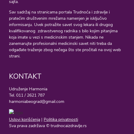
sajta.
Sav sadržaj na stranicama portala Trudnoća i zdravlje i
pratećim društvenim mrežama namenjen je isključivo
informisanju. Uvek potražite savet svog lekara ili drugog
kvalifikovanog zdravstvenog radnika s bilo kojim pitanjima
koja imate u vezi s medicinskim stanjem. Nikada ne
zanemarujte profesionalni medicinski savet niti treba da
odgađate traženje zbog nečega što ste pročitali na ovoj web
strani.
KONTAKT
Udruženje Harmonia
Tel. 011 / 2621 787
harmoniabeograd@gmail.com
Uslovi korišćenja
|
Politika privatnosti
Sva prava zadržava © trudnocaizdravlje.rs