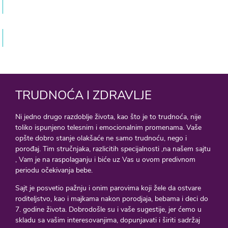
Intimno zdravlje žene – Libido i karlično dno
Dr med. Veljko Popović Specijalista ginekologije i akušerstva
Fibroadenom dojke u trudnoći
Dr med. Veljko Popović Specijalista ginekologije i akušerstva
TRUDNOĆA I ZDRAVLJE
Ni jedno drugo razdoblje života, kao što je to trudnoća, nije
toliko ispunjeno telesnim i emocionalnim promenama. Vaše
opšte dobro stanje olakšaće ne samo trudnoću, nego i
porođaj. Tim stručnjaka, razlicitih specijalnosti ,na našem sajtu
, Vam je na raspolaganju i biće uz Vas u ovom predivnom
periodu očekivanja bebe.
Sajt je posvetio pažnju i onim parovima koji žele da ostvare
roditeljstvo, kao i majkama nakon porodjaja, bebama i deci do
7. godine života. Dobrodošle su i vaše sugestije, jer ćemo u
skladu sa vašim interesovanjima, dopunjavati i širiti sadržaj