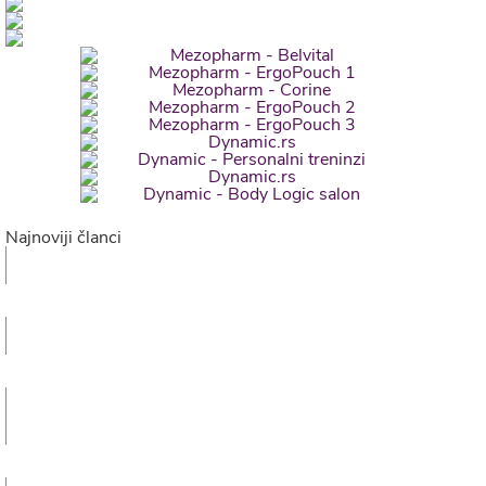
Najnoviji članci
Dvoroga materica
Dr med. Veljko Popović Specijalista ginekologije i akušerstva
Priprema i metode ginekološkog ultrazvuka
Dr med. Veljko Popović Specijalista ginekologije i akušerstva
Briga o mišićima karličnog dna – Najčešći mitovi
– Pitanja i odgovori
Dr med. Veljko Popović Specijalista ginekologije i akušerstva