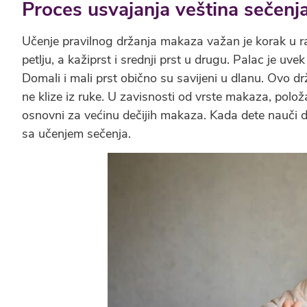
Proces usvajanja veština sečen
Učenje pravilnog držanja makaza važan je korak u ra
petlju, a kažiprst i srednji prst u drugu. Palac je uv
Domali i mali prst obično su savijeni u dlanu. Ovo 
ne klize iz ruke. U zavisnosti od vrste makaza, položa
osnovni za većinu dečijih makaza. Kada dete nauči da
sa učenjem sečenja.