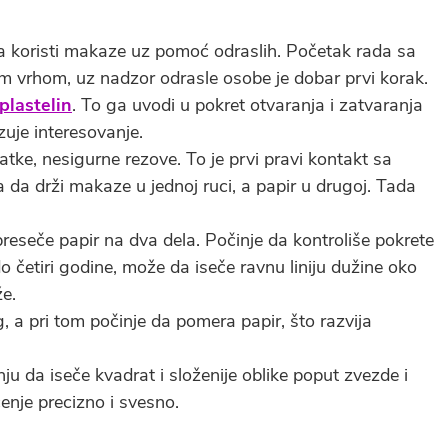
 koristi makaze uz pomoć odraslih. Početak rada sa
 vrhom, uz nadzor odrasle osobe je dobar prvi korak.
plastelin
. To ga uvodi u pokret otvaranja i zatvaranja
uje interesovanje.
atke, nesigurne rezove. To je prvi pravi kontakt sa
a drži makaze u jednoj ruci, a papir u drugoj. Tada
preseče papir na dva dela. Počinje da kontroliše pokrete
o četiri godine, može da iseče ravnu liniju dužine oko
e.
, a pri tom počinje da pomera papir, što razvija
ju da iseče kvadrat i složenije oblike poput zvezde i
čenje precizno i svesno.