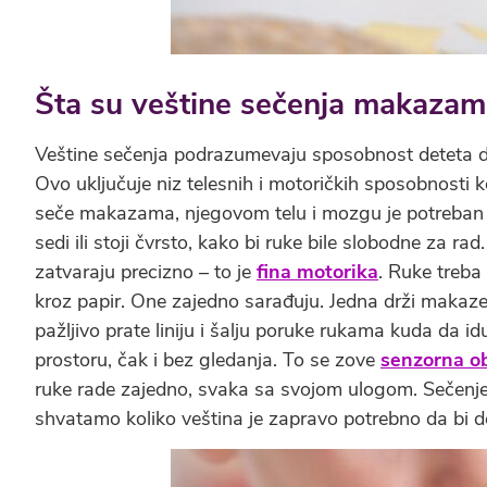
Šta su veštine sečenja makaza
Veštine sečenja podrazumevaju sposobnost deteta da
Ovo uključuje niz telesnih i motoričkih sposobnosti 
seče makazama, njegovom telu i mozgu je potreban ti
sedi ili stoji čvrsto, kako bi ruke bile slobodne za ra
zatvaraju precizno – to je
fina motorika
. Ruke treba
kroz papir. One zajedno sarađuju. Jedna drži makaze,
pažljivo prate liniju i šalju poruke rukama kuda da i
prostoru, čak i bez gledanja. To se zove
senzorna o
ruke rade zajedno, svaka sa svojom ulogom. Sečenje
shvatamo koliko veština je zapravo potrebno da bi d