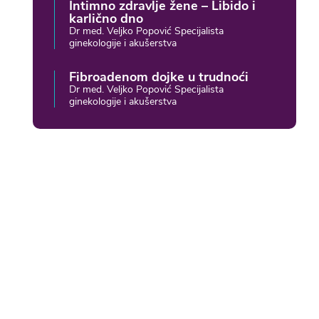
Intimno zdravlje žene – Libido i
karlično dno
Dr med. Veljko Popović Specijalista
ginekologije i akušerstva
Fibroadenom dojke u trudnoći
Dr med. Veljko Popović Specijalista
ginekologije i akušerstva