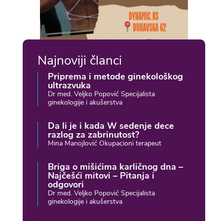
Najnoviji članci
Priprema i metode ginekološkog
ultrazvuka
Dr med. Veljko Popović Specijalista
ginekologije i akušerstva
Da li je i kada W sedenje dece
razlog za zabrinutost?
Mina Manojlović Okupacioni terapeut
Briga o mišićima karličnog dna –
Najčešći mitovi – Pitanja i
odgovori
Dr med. Veljko Popović Specijalista
ginekologije i akušerstva