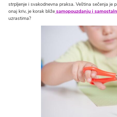
strpljenje i svakodnevna praksa. Veština sečenja je pu
onaj kriv, je korak bliže
samopouzdanju i samostaln
uzrastima?