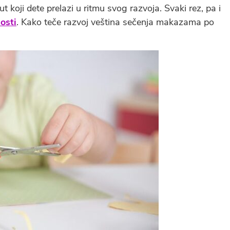
t koji dete prelazi u ritmu svog razvoja. Svaki rez, pa i
osti
. Kako teče razvoj veština sečenja makazama po