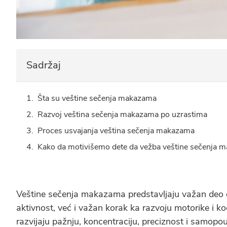
Sadržaj
Šta su veštine sečenja makazama
Razvoj veština sečenja makazama po uzrastima
Proces usvajanja veština sečenja makazama
Kako da motivišemo dete da vežba veštine sečenja 
Veštine sečenja makazama predstavljaju važan deo de
aktivnost, već i važan korak ka razvoju motorike i k
razvijaju pažnju, koncentraciju, preciznost i samopo