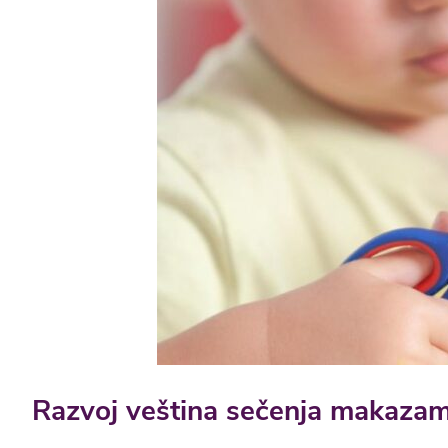
Razvoj veština sečenja makazam