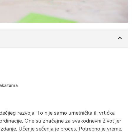
makazama
čijeg razvoja. To nije samo umetnička ili vrtićka
oordinacije. One su značajne za svakodnevni život jer
uzdanje. Učenje sečenja je proces. Potrebno je vreme,