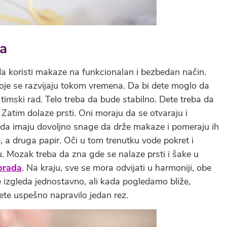
ma
 koristi makaze na funkcionalan i bezbedan način.
koje se razvijaju tokom vremena. Da bi dete moglo da
mski rad. Telo treba da bude stabilno. Dete treba da
d. Zatim dolaze prsti. Oni moraju da se otvaraju i
 da imaju dovoljno snage da drže makaze i pomeraju ih
 a druga papir. Oči u tom trenutku vode pokret i
du. Mozak treba da zna gde se nalaze prsti i šake u
brada
. Na kraju, sve se mora odvijati u harmoniji, obe
 izgleda jednostavno, ali kada pogledamo bliže,
ete uspešno napravilo jedan rez.