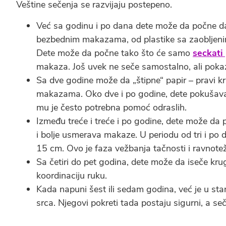
Veštine sečenja se razvijaju postepeno.
Već sa godinu i po dana dete može da počne da
bezbednim makazama, od plastike sa zaobljenim
Dete može da počne tako što će samo
seckati 
makaza. Još uvek ne seče samostalno, ali pokaz
Sa dve godine može da „štipne“ papir – pravi kr
makazama. Oko dve i po godine, dete pokušava d
mu je često potrebna pomoć odraslih.
Između treće i treće i po godine, dete može da 
i bolje usmerava makaze. U periodu od tri i po d
15 cm. Ovo je faza vežbanja tačnosti i ravnotež
Sa četiri do pet godina, dete može da iseče krug
koordinaciju ruku.
Kada napuni šest ili sedam godina, već je u stan
srca. Njegovi pokreti tada postaju sigurni, a se