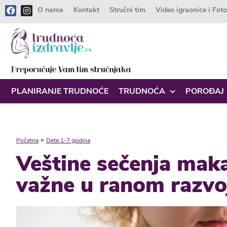
O nama
Kontakt
Stručni tim
Video igraonice i Fot
PLANIRANJE TRUDNOĆE
TRUDNOĆA
POROĐAJ
»
Početna
Dete 1-7 godina
Veštine sečenja mak
važne u ranom razvo