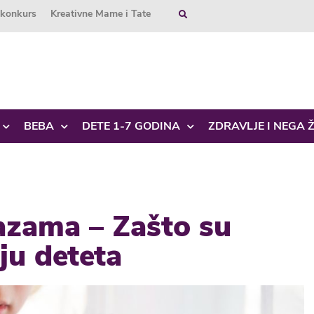
okonkurs
Kreativne Mame i Tate
BEBA
DETE 1-7 GODINA
ZDRAVLJE I NEGA 
azama – Zašto su
ju deteta