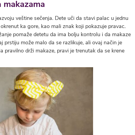
ja makazama
zvoju veštine sečenja. Dete uči da stavi palac u jednu
ek okrenut ka gore, kao mali znak koji pokazuje pravac.
držanje pomaže detetu da ima bolju kontrolu i da makaze
j prstiju može malo da se razlikuje, ali ovaj način je
 pravilno drži makaze, pravi je trenutak da se krene