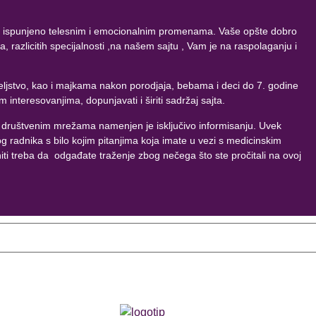
oliko ispunjeno telesnim i emocionalnim promenama. Vaše opšte dobro
 razlicitih specijalnosti ,na našem sajtu , Vam je na raspolaganju i
iteljstvo, kao i majkama nakon porodjaja, bebama i deci do 7. godine
 interesovanjima, dopunjavati i širiti sadržaj sajta.
m društvenim mrežama namenjen je isključivo informisanju. Uvek
g radnika s bilo kojim pitanjima koja imate u vezi s medicinskim
ti treba da odgađate traženje zbog nečega što ste pročitali na ovoj