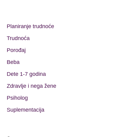
Planiranje trudnoće
Trudnoća
Porođaj
Beba
Dete 1-7 godina
Zdravlje i nega žene
Psiholog
Suplementacija