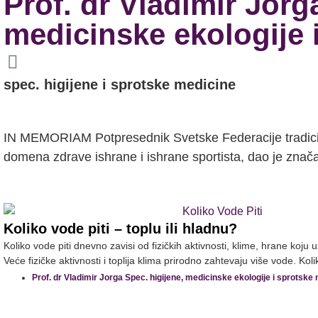
Prof. dr Vladimir Jorg
medicinske ekologije 
spec. higijene i sprotske medicine
IN MEMORIAM Potpresednik Svetske Federacije tradici
domena zdrave ishrane i ishrane sportista, dao je znač
Koliko vode piti – toplu ili hladnu?
Koliko vode piti dnevno zavisi od fizičkih aktivnosti, klime, hrane koju 
Veće fizičke aktivnosti i toplija klima prirodno zahtevaju više vode. Kol
Prof. dr Vladimir Jorga Spec. higijene, medicinske ekologije i sprotske