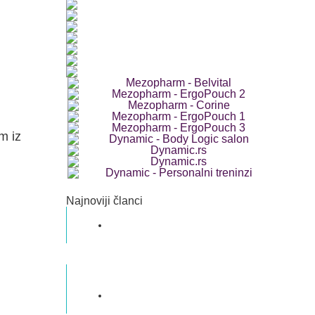
m iz
Najnoviji članci
Dvoroga materica
Dr med. Veljko Popović Specijalista
ginekologije i akušerstva
Priprema i metode ginekološkog
ultrazvuka
Dr med. Veljko Popović Specijalista
ginekologije i akušerstva