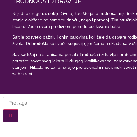
TRUDNOĆA I ZDRAVLJE
Ni jedno drugo razdoblje života, kao što je to trudnoća, nije t
stanje olakšaće ne samo trudnoću, nego i porođaj. Tim stručnjaka,
biće uz Vas u ovom predivnom periodu očekivanja bebe.
Sajt je posvetio pažnju i onim parovima koji žele da ostvare rod
života. Dobrodošle su i vaše sugestije, jer ćemo u skladu sa vašim
Sav sadržaj na stranicama portala Trudnoća i zdravlje i prateći
potražite savet svog lekara ili drugog kvalifikovanog zdravstveno
stanjem. Nikada ne zanemarujte profesionalni medicinski savet ni
web strani.