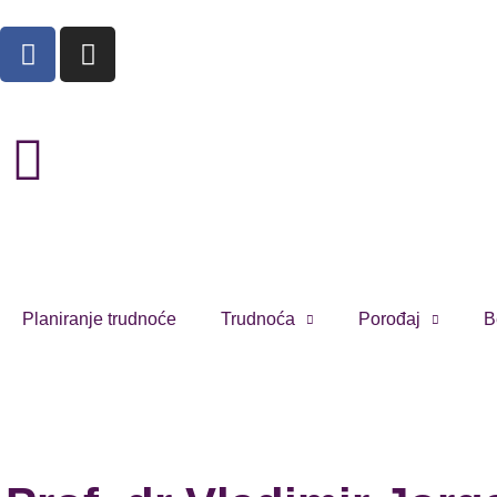
Planiranje trudnoće
Trudnoća
Porođaj
B