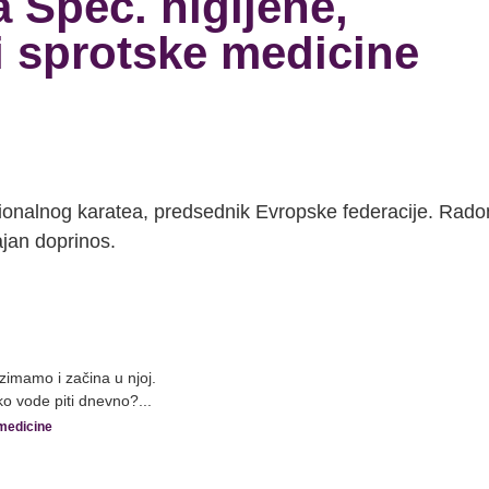
a Spec. higijene,
i sprotske medicine
onalnog karatea, predsednik Evropske federacije. Rado
ajan doprinos.
uzimamo i začina u njoj.
iko vode piti dnevno?...
 medicine