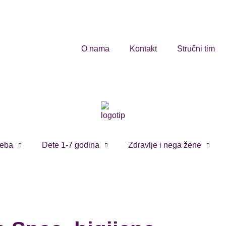
O nama
Kontakt
Stručni tim
eba
Dete 1-7 godina
Zdravlje i nega žene