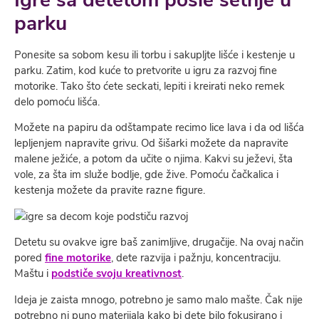
Igre sa detetom posle šetnje u
parku
Ponesite sa sobom kesu ili torbu i sakupljte lišće i kestenje u
parku. Zatim, kod kuće to pretvorite u igru za razvoj fine
motorike. Tako što ćete seckati, lepiti i kreirati neko remek
delo pomoću lišća.
Možete na papiru da odštampate recimo lice lava i da od lišća
lepljenjem napravite grivu. Od šišarki možete da napravite
malene ježiće, a potom da učite o njima. Kakvi su ježevi, šta
vole, za šta im služe bodlje, gde žive. Pomoću čačkalica i
kestenja možete da pravite razne figure.
Detetu su ovakve igre baš zanimljive, drugačije. Na ovaj način
pored
fine motorike
, dete razvija i pažnju, koncentraciju.
Maštu i
podstiče svoju kreativnost
.
Ideja je zaista mnogo, potrebno je samo malo mašte. Čak nije
potrebno ni puno materijala kako bi dete bilo fokusirano i