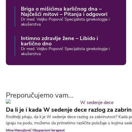
Briga o mišićima karličnog dna –
Najčešći mitovi – Pitanja i odgovori
Dr med. Veljko Popović Specijalista ginekologije i
akušerstva
Intimno zdravlje žene – Libido i
karlično dno
Dr med. Veljko Popović Specijalista ginekologije i
akušerstva
Preporučujemo vam...
Da li je i kada W sedenje dece razlog za zabri
Roditelji pitaju, da li je W sedenje dece razlog za zabrinutost? Kad
igraju na podu, možemo da primetimo različite položaje u kojima sede.
Mina Manojlović Okupacioni terapeut