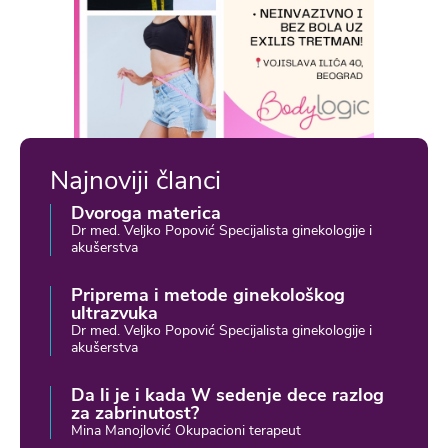
Najnoviji članci
Dvoroga materica
Dr med. Veljko Popović Specijalista ginekologije i
akušerstva
Priprema i metode ginekološkog
ultrazvuka
Dr med. Veljko Popović Specijalista ginekologije i
akušerstva
Da li je i kada W sedenje dece razlog
za zabrinutost?
Mina Manojlović Okupacioni terapeut