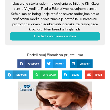
Iskustvo je stekla radom na odeljenju psihijatrije Kliničkog
centra Vojvodine. Radi u Edukativno razvojnom centru
Kefalo kao psiholog i daje stručne savete roditeljima preko
društvenih mreža. Svoje znanje je pretočila i u kreativnu
proizvodnju drvenih edukativnih igračaka, za razvoj dece
kroz igru. Njen brend je Frajla kids.
Pregled svih članaka autora
Podeli ovaj članak sa prijateljima
Facebook
Twitter
LinkedIn
Telegram
WhatsApp
Skype
Email