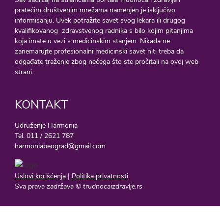
pratećim društvenim mrežama namenjen je isključivo
informisanju. Uvek potražite savet svog lekara ili drugog
kvalifikovanog zdravstvenog radnika s bilo kojim pitanjima
koja imate u vezi s medicinskim stanjem. Nikada ne
zanemarujte profesionalni medicinski savet niti treba da
odgađate traženje zbog nečega što ste pročitali na ovoj web
strani.
KONTAKT
Udruženje Harmonia
Tel. 011 / 2621 787
harmoniabeograd@gmail.com
Uslovi korišćenja
|
Politika privatnosti
Sva prava zadržava © trudnocaizdravlje.rs