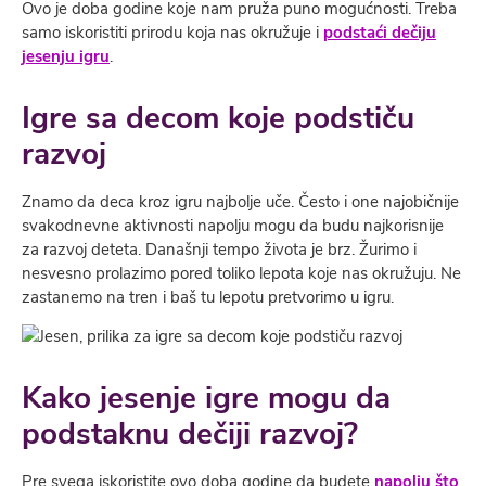
Ovo je doba godine koje nam pruža puno mogućnosti. Treba
samo iskoristiti prirodu koja nas okružuje i
podstaći dečiju
jesenju igru
.
Igre sa decom koje podstiču
razvoj
Znamo da deca kroz igru najbolje uče. Često i one najobičnije
svakodnevne aktivnosti napolju mogu da budu najkorisnije
za razvoj deteta. Današnji tempo života je brz. Žurimo i
nesvesno prolazimo pored toliko lepota koje nas okružuju. Ne
zastanemo na tren i baš tu lepotu pretvorimo u igru.
Kako jesenje igre mogu da
podstaknu dečiji razvoj?
Pre svega iskoristite ovo doba godine da budete
napolju što