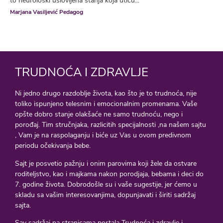
to neurološki uslovljena stanja koja utiču...
Marjana Vasiljević Pedagog
TRUDNOĆA I ZDRAVLJE
Ni jedno drugo razdoblje života, kao što je to trudnoća, nije
toliko ispunjeno telesnim i emocionalnim promenama. Vaše
opšte dobro stanje olakšaće ne samo trudnoću, nego i
porođaj. Tim stručnjaka, razlicitih specijalnosti ,na našem sajtu
, Vam je na raspolaganju i biće uz Vas u ovom predivnom
periodu očekivanja bebe.
Sajt je posvetio pažnju i onim parovima koji žele da ostvare
roditeljstvo, kao i majkama nakon porodjaja, bebama i deci do
7. godine života. Dobrodošle su i vaše sugestije, jer ćemo u
skladu sa vašim interesovanjima, dopunjavati i širiti sadržaj
sajta.
Sav sadržaj na stranicama portala Trudnoća i zdravlje i