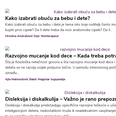
Kako izabrati obuću za bebu i dete?
Kako izabrati obuću za bebu i dete je tema oko koje roditelji često i
kupiti prve cipele? Da li dete treba da nosi anatomske cipele? Da li...
Hristina Andrašević Dipl. fizioterapeut
Razvojno mucanje kod dece – Kada treba potr
Šta je fiziološka netečnost govora a šta razvojno mucanje kod dece i 
deteta se ne razvija uvijek potpuno tečno. U periodu intenzivnog jezi
između...
Ajla Mahmutović Babić Magistar logopedije
Disleksija i diskalkulija – Važno je rano prepo
Disleksija i diskalkulija predstavljaju specifične razvojne teškoće u u
inteligencijom deteta, nedostatkom truda ili neadekvatnim vaspitanj