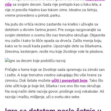
više
sa svojom decom. Sada nije pretoplo kao u toku leta, a
nije ni previše hladno kao tokom zime. Idealno za šetnju,
vreme provedeno u prirodi, parku.
Na putu do vrtića recimo zastanite na kratko i uživajte sa
detetom u divnim čarima jeseni. Pre svega razgovarajte sa
svojim detetom o svemu što nas trenutno okružuje. Objasnite
mu zašto i kako to lišće opada sa drveća. Zašto menja boju,
kako se to osuši kada padne. Upoznajte dete sa šišarkama,
žirevima, kestenjem, recite mu koje životinje vole te plodove.
Pričajte o tome koje se životinje sada spremaju za zimski san
i zašto. A koje trenutno vredno sakupljaju što više hrane za
zimnicu. Dok šetate možete
učiti i ponavljati boje
. Tako što
ćete učiti koje je boje list, šišarka i sve ono što nas okružuje.
Na ovaj način dete razvija govor, proširuje svoj vokabular. Ali
razvija i maštu, mišljenje, uči o svetu oko sebe.