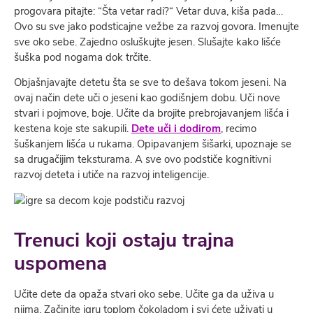
progovara pitajte: “Šta vetar radi?“ Vetar duva, kiša pada…
Ovo su sve jako podsticajne vežbe za razvoj govora. Imenujte
sve oko sebe. Zajedno osluškujte jesen. Slušajte kako lišće
šuška pod nogama dok trčite.
Objašnjavajte detetu šta se sve to dešava tokom jeseni. Na
ovaj način dete uči o jeseni kao godišnjem dobu. Uči nove
stvari i pojmove, boje. Učite da brojite prebrojavanjem lišća i
kestena koje ste sakupili.
Dete uči i dodirom
, recimo
šuškanjem lišća u rukama. Opipavanjem šišarki, upoznaje se
sa drugačijim teksturama. A sve ovo podstiče kognitivni
razvoj deteta i utiče na razvoj inteligencije.
Trenuci koji ostaju trajna
uspomena
Učite dete da opaža stvari oko sebe. Učite ga da uživa u
njima. Začinite igru toplom čokoladom i svi ćete uživati u