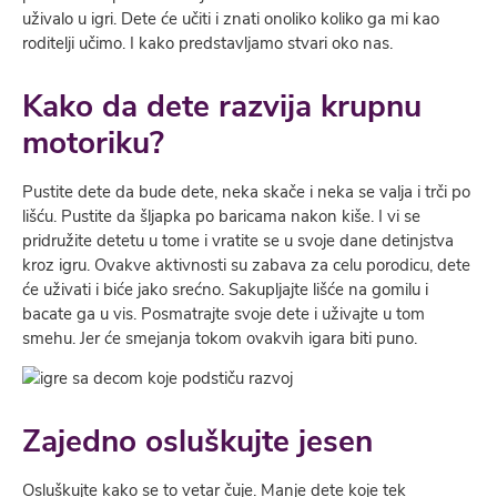
uživalo u igri. Dete će učiti i znati onoliko koliko ga mi kao
roditelji učimo. I kako predstavljamo stvari oko nas.
Kako da dete razvija krupnu
motoriku?
Pustite dete da bude dete, neka skače i neka se valja i trči po
lišću. Pustite da šljapka po baricama nakon kiše. I vi se
pridružite detetu u tome i vratite se u svoje dane detinjstva
kroz igru. Ovakve aktivnosti su zabava za celu porodicu, dete
će uživati i biće jako srećno. Sakupljajte lišće na gomilu i
bacate ga u vis. Posmatrajte svoje dete i uživajte u tom
smehu. Jer će smejanja tokom ovakvih igara biti puno.
Zajedno osluškujte jesen
Osluškujte kako se to vetar čuje. Manje dete koje tek