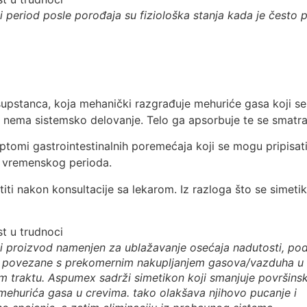
 period posle porođaja su fiziološka stanja kada je često p
e supstanca, koja mehanički razgrađuje mehuriće gasa koji s
on nema sistemsko delovanje. Telo ga apsorbuje te se smat
mptomi gastrointestinalnih poremećaja koji se mogu pripisat
g vremenskog perioda.
iti nakon konsultacije sa lekarom. Iz razloga što se simetik
i proizvod namenjen za ublažavanje osećaja nadutosti, podr
 povezane s prekomernim nakupljanjem gasova/vazduha u
 traktu. Aspumex sadrži simetikon koji smanjuje površins
mehurića gasa u crevima. tako olakšava njihovo pucanje i