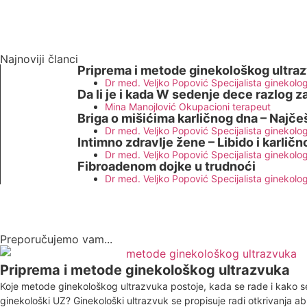
Najnoviji članci
Priprema i metode ginekološkog ultra
Dr med. Veljko Popović Specijalista ginekolog
Da li je i kada W sedenje dece razlog z
Mina Manojlović Okupacioni terapeut
Briga o mišićima karličnog dna – Najčeš
Dr med. Veljko Popović Specijalista ginekolog
Intimno zdravlje žene – Libido i karličn
Dr med. Veljko Popović Specijalista ginekolog
Fibroadenom dojke u trudnoći
Dr med. Veljko Popović Specijalista ginekolog
Preporučujemo vam...
Priprema i metode ginekološkog ultrazvuka
Koje metode ginekološkog ultrazvuka postoje, kada se rade i kako se
ginekološki UZ? Ginekološki ultrazvuk se propisuje radi otkrivanja ab