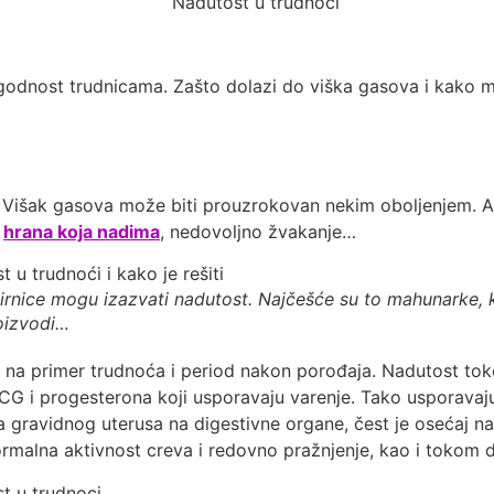
lagodnost trudnicama. Zašto dolazi do viška gasova i kako 
. Višak gasova može biti prouzrokovan nekim oboljenjem. Ali
,
hrana koja nadima
, nedovoljno žvakanje…
rnice mogu izazvati nadutost. Najčešće su to mahunarke, k
oizvodi…
o je na primer trudnoća i period nakon porođaja. Nadutost
G i progesterona koji usporavaju varenje. Tako usporavaj
 gravidnog uterusa na digestivne organe, čest je osećaj nadu
rmalna aktivnost creva i redovno pražnjenje, kao i tokom d