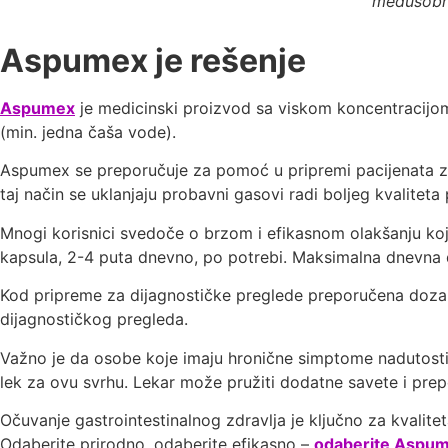
međusobno
Aspumex je rešenje
Aspumex
je medicinski proizvod sa viskom koncentracijom 
(min. jedna čaša vode).
Aspumex se preporučuje za pomoć u pripremi pacijenata za d
taj način se uklanjaju probavni gasovi radi boljeg kvaliteta
Mnogi korisnici svedoče o brzom i efikasnom olakšanju koje
kapsula, 2-4 puta dnevno, po potrebi. Maksimalna dnevna 
Kod pripreme za dijagnostičke preglede preporučena doza z
dijagnostičkog pregleda.
Važno je da osobe koje imaju hronične simptome nadutosti i
lek za ovu svrhu. Lekar može pružiti dodatne savete i prep
Očuvanje gastrointestinalnog zdravlja je ključno za kvali
Odaberite prirodno, odaberite efikasno –
odaberite Aspu