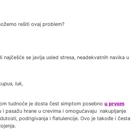
možemo rešiti ovaj problem?
 najčešće se javlja usled stresa, neadekvatnih navika u
upus, luk,
 tokom tudnoće je dosta čest simptom posebno
u prvom
u i pasažu hrane u crevima i omogućavaju nakupljanje
tosti, podrigivanja i flatulencije. Ovo je takođe i česta
ojenja.