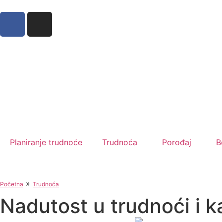
Planiranje trudnoće
Trudnoća
Porođaj
B
»
Početna
Trudnoća
Nadutost u trudnoći i ka