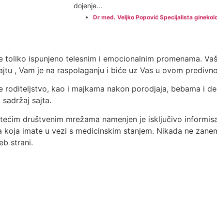
dojenje...
Dr med. Veljko Popović Specijalista ginekolo
nije toliko ispunjeno telesnim i emocionalnim promenama. V
m sajtu , Vam je na raspolaganju i biće uz Vas u ovom predi
e roditeljstvo, kao i majkama nakon porodjaja, bebama i dec
 sadržaj sajta.
atećim društvenim mrežama namenjen je isključivo informisa
 koja imate u vezi s medicinskim stanjem. Nikada ne zanema
b strani.