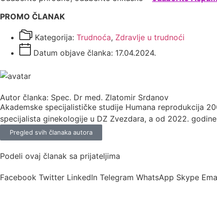
PROMO ČLANAK
Kategorija:
Trudnoća
,
Zdravlje u trudnoći
Datum objave članka:
17.04.2024.
Autor članka: Spec. Dr med. Zlatomir Srdanov
Akademske specijalističke studije Humana reprodukcija 200
specijalista ginekologije u DZ Zvezdara, a od 2022. godine
Pregled svih članaka autora
Podeli ovaj članak sa prijateljima
Facebook
Twitter
LinkedIn
Telegram
WhatsApp
Skype
Ema