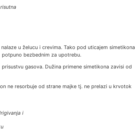
risutna
e nalaze u želucu i crevima. Tako pod uticajem simetikona
ra potpuno bezbednim za upotrebu.
i prisustvu gasova. Dužina primene simetikona zavisi od
on ne resorbuje od strane majke tj. ne prelazi u krvotok
igivanja i
ku