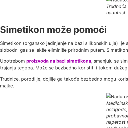
Trudnoća i
nadutost
.
Simetikon može pomoći
Simetikon (organsko jedinjenje na bazi silikonskih ulja) j
slobodni gas se lakše eliminiše prirodnim putem. Simetik
Upotrebom
proizvoda na bazi simetikona
, smanjuju se si
trajanja tegoba. Može se bezbedno koristiti i tokom duže
Trudnice, porodilje, dojilje ga takođe bezbedno mogu korist
majke.
Medicinsk
nelagode,
probavnom
napetost 