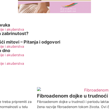
zvuka
ije i akušerstva
a zabrinutost?
ći mitovi – Pitanja i odgovori
ije i akušerstva
o dno
ije i akušerstva
ije i akušerstva
Fibroadenom dojke u trudnoći
 treba pripremiti za
Fibroadenom dojke u trudnoći i periodu lakta
normalnosti u telu
žena razvije fibroadenom tokom života. Ovi čv