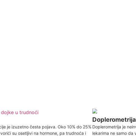
Doplerometrija
cije je izuzetno česta pojava. Oko 10% do 25%
Doplerometrija je ne
orići su osetljivi na hormone, pa trudnoća i
lekarima ne samo da v