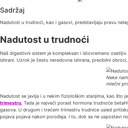
Sadržaj
Nadutost u trudnoći, kao i gasovi, predstavljaju pravu ne
Nadutost u trudnoći
Naš digestivni sistem je kompleksan i istovremeno osetljiv
ishrani. Uzrok je često neredovna ishrana, preobilni obroci
Neke nami
mlečni pr
Nadutost se javlja i u nekim fiziološkim stanjima, kao št
trimestru
.
Tada je najveći porast hormona trudnoće betaHC
gasova. U drugom i trećem trimestru trudnice usled pritiska
pojava pojava nakon porođaja. I to, dok se ne uspostavi no