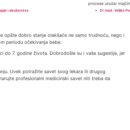
procese unutar majčin
gije i akušerstva
Dr med. Veljko Po
aše opšte dobro stanje olakšaće ne samo trudnoću, nego i
vnom periodu očekivanja bebe.
i do 7. godine života. Dobrodošle su i vaše sugestije, jer
nju. Uvek potražite savet svog lekara ili drugog
rujte profesionalni medicinski savet niti treba da