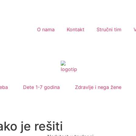
O nama
Kontakt
Stručni tim
V
eba
Dete 1-7 godina
Zdravlje i nega žene
ko je rešiti