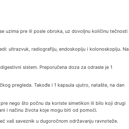
 uzima pre ili posle obroka, uz dovoljnu količinu tečnosti
: ultrazvuk, radiografiju, endoskopiju i kolonoskopiju. Na
digestivni sistem. Preporučena doza za odrasle je 1
kog pregleda. Takođe i 1 kapsula ujutro, natašte, na dan
re nego što počnu da koriste simetikon ili bilo koji drugi
ani i načinu života koje mogu biti od pomoći.
e, već vaš saveznik u dugoročnom održavanju ravnoteže.