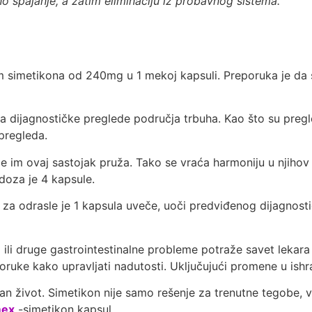
 spajanje, a zatim eliminaciju iz probavnog sistema.
simetikona od 240mg u 1 mekoj kapsuli. Preporuka je da se
ijagnostičke preglede područja trbuha. Kao što su pregledi
 pregleda.
 im ovaj sastojak pruža. Tako se vraća harmoniju u njihov 
doza je 4 kapsule.
a odrasle je 1 kapsula uveče, uoči predviđenog dijagnostič
li druge gastrointestinalne probleme potraže savet lekara p
oruke kako upravljati nadutosti. Uključujući promene u ishr
tetan život. Simetikon nije samo rešenje za trenutne tegob
mex
-simetikon kapsul