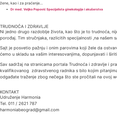
žene, kao i za praćenje...
Dr med. Veljko Popović Specijalista ginekologije i akušerstva
TRUDNOĆA I ZDRAVLJE
Ni jedno drugo razdoblje života, kao što je to trudnoća, 
porođaj. Tim stručnjaka, razlicitih specijalnosti ,na naše
Sajt je posvetio pažnju i onim parovima koji žele da ostvar
ćemo u skladu sa vašim interesovanjima, dopunjavati i širiti
Sav sadržaj na stranicama portala Trudnoća i zdravlje i pr
kvalifikovanog zdravstvenog radnika s bilo kojim pitanjima
odgađate traženje zbog nečega što ste pročitali na ovoj we
KONTAKT
Udruženje Harmonia
Tel. 011 / 2621 787
harmoniabeograd@gmail.com