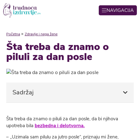
NAVIGACIJA
»
Početna
Zdravlje i nega žene
Šta treba da znamo o
piluli za dan posle
Sadržaj
Šta treba da znamo o piluli za dan posle, da bi njihova
upotreba bila
bezbedna i delotvorna.
– „Uzimala sam pilulu za jutro posle“, priznaju mi žene,