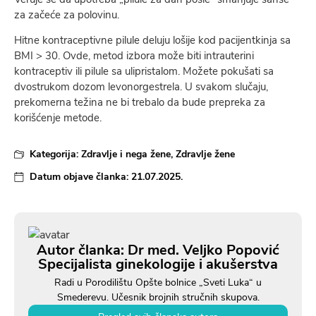
za začeće za polovinu.
Hitne kontraceptivne pilule deluju lošije kod pacijentkinja sa
BMI > 30. Ovde, metod izbora može biti intrauterini
kontraceptiv ili pilule sa ulipristalom. Možete pokušati sa
dvostrukom dozom levonorgestrela. U svakom slučaju,
prekomerna težina ne bi trebalo da bude prepreka za
korišćenje metode.
Kategorija:
Zdravlje i nega žene
,
Zdravlje žene
Datum objave članka:
21.07.2025.
Autor članka: Dr med. Veljko Popović
Specijalista ginekologije i akušerstva
Radi u Porodilištu Opšte bolnice „Sveti Luka“ u
Smederevu. Učesnik brojnih stručnih skupova.