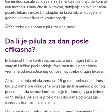
Generalno, spirale su idealne za žene koje planiraju da koriste
ovu metodu u budućnosti. Naravno, dobijanje spirale zahteva
posetu lekaru i može biti skuplje na kraći rok, ali dobijate 5
godina veoma efikasne kontracepcije.
Da li je pilula za dan posle
efikasna?
Efikasnost hitne kontracepcije zavisi od mnogih faktora:
starosti i težine pacijentkinje, faze menstrualnog ciklusa,
vremena od nezaštićenog odnosa i upotrebe drugih lekova.
Ako je u pitanju mlada žena od 25 godina, seksualni odnos je
bio 1-2 dana pre očekivane ovulacije (maksimalnog plodnog
perioda), onda se bez kontracepcije trudnoća javlja u jednom
od tri slučaja. Ali ako je prošlo nekoliko dana od ovulacije,
šanse za trudnoću su minimalne.
Veruje se da upotreba „pilule za dan posle“ smanjuje šanse