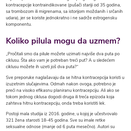
kontracepcije kontraindikovane (pušači stariji od 35 godina,
sa trombozom ili migrenama, sa istorijom moždanih i srčanih
udara), jer se koriste jednokratno i ne sadrže estrogensku
komponentu.
Koliko pilula mogu da uzmem?
„Pročitali smo da pilule možete uzimati najviše dva puta po
ciklusu. Šta ako vam je potreban treći put? A u sledećem
ciklusu možete ih uzeti još dva puta?“
Sve preporuke naglašavaju da se hitna kontracepcija koristi u
izuzetnim slučajevima. Odmah nakon ovoga, potrebno je
preći na visoko efikasnu planiranu kontracepciju. Ali ako se
tokom jednog ciklusa dogodi druga ili treća epizoda koja
zahteva hitnu kontracepciju, onda treba koristiti lek.
Postoji mala studija iz 2016. godine, u kojoj je učestvovalo
321 žena starosti 18-45 godina. Sve su imale retke
seksualne odnose (manje od 6 puta mesečno). Autori su