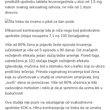
predložili upotrebu tableta levonorgestrela u dozi od 1,5 mg
nakon svakog seksualnog odnosa, ne više od 1 doze
dnevno.
Efikasnost kontracepcije bila je niža nego kod jednokratne
upotrebe (stopa neuspeha 7,1 na 100 žena/godina).
Više od 80% žena je prijavilo česte epizode krvarenja
(učestalost je više od 5 epizoda u 90 dana). Od značajnih
neželjenih efekata, jedan slučaj teške anemije. Pored toga,
zabeleženo je 102 slučaja blagih neželjenih efekata
(glavobolja, mučnina, bol u stomaku, bol u karlici, koji su ubrzo
prošli bez lečenja). Priroda vaginalnog krvarenja kod žena
koje su učestvovale u studiji se vremenom smanjivala, broj
„suvih“ dana se povećavao. Više od 90% učesnica je bilo
zadovoljno metodom i reklo je da je spremno da uzima lek u
budućnosti .
Ova studija nije poziv na odustajanje od svakodnevne
upotrebe KOK-a. Hitna kontracepcija ne treba da se smatra