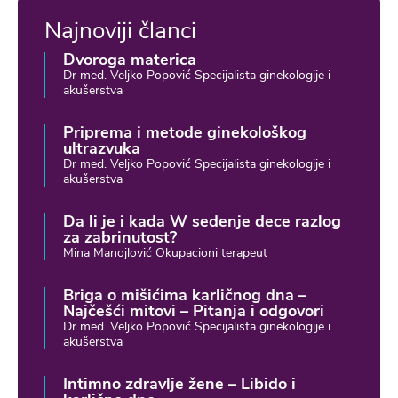
Najnoviji članci
Dvoroga materica
Dr med. Veljko Popović Specijalista ginekologije i
akušerstva
Priprema i metode ginekološkog
ultrazvuka
Dr med. Veljko Popović Specijalista ginekologije i
akušerstva
Da li je i kada W sedenje dece razlog
za zabrinutost?
Mina Manojlović Okupacioni terapeut
Briga o mišićima karličnog dna –
Najčešći mitovi – Pitanja i odgovori
Dr med. Veljko Popović Specijalista ginekologije i
akušerstva
Intimno zdravlje žene – Libido i