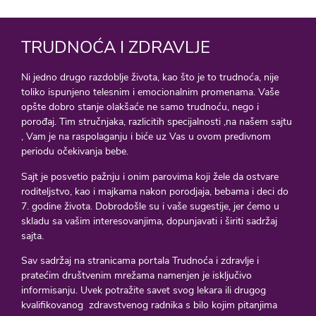
TRUDNOĆA I ZDRAVLJE
Ni jedno drugo razdoblje života, kao što je to trudnoća, nije
toliko ispunjeno telesnim i emocionalnim promenama. Vaše
opšte dobro stanje olakšaće ne samo trudnoću, nego i
porođaj. Tim stručnjaka, razlicitih specijalnosti ,na našem sajtu
, Vam je na raspolaganju i biće uz Vas u ovom predivnom
periodu očekivanja bebe.
Sajt je posvetio pažnju i onim parovima koji žele da ostvare
roditeljstvo, kao i majkama nakon porodjaja, bebama i deci do
7. godine života. Dobrodošle su i vaše sugestije, jer ćemo u
skladu sa vašim interesovanjima, dopunjavati i širiti sadržaj
sajta.
Sav sadržaj na stranicama portala Trudnoća i zdravlje i
pratećim društvenim mrežama namenjen je isključivo
informisanju. Uvek potražite savet svog lekara ili drugog
kvalifikovanog zdravstvenog radnika s bilo kojim pitanjima