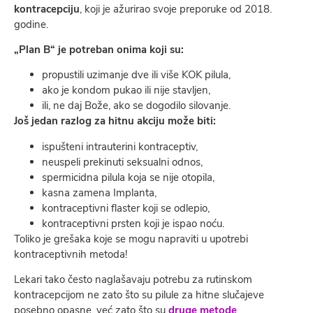
kontracepciju
, koji je ažurirao svoje preporuke od 2018.
godine.
„Plan B“ je potreban onima koji su:
propustili uzimanje dve ili više KOK pilula,
ako je kondom pukao ili nije stavljen,
ili, ne daj Bože, ako se dogodilo silovanje.
Još jedan razlog za hitnu akciju može biti:
ispušteni intrauterini kontraceptiv,
neuspeli prekinuti seksualni odnos,
spermicidna pilula koja se nije otopila,
kasna zamena Implanta,
kontraceptivni flaster koji se odlepio,
kontraceptivni prsten koji je ispao noću.
Toliko je grešaka koje se mogu napraviti u upotrebi
kontraceptivnih metoda!
Lekari tako često naglašavaju potrebu za rutinskom
kontracepcijom ne zato što su pilule za hitne slučajeve
posebno opasne, već zato što su
druge metode