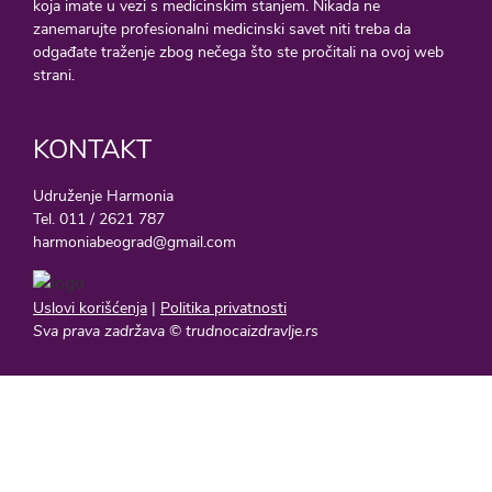
koja imate u vezi s medicinskim stanjem. Nikada ne
zanemarujte profesionalni medicinski savet niti treba da
odgađate traženje zbog nečega što ste pročitali na ovoj web
strani.
KONTAKT
Udruženje Harmonia
Tel. 011 / 2621 787
harmoniabeograd@gmail.com
Uslovi korišćenja
|
Politika privatnosti
Sva prava zadržava © trudnocaizdravlje.rs