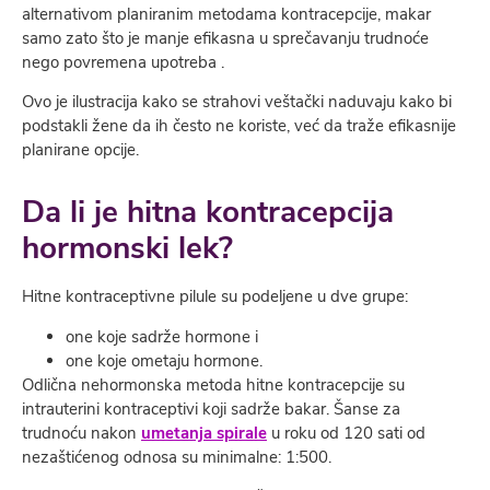
alternativom planiranim metodama kontracepcije, makar
samo zato što je manje efikasna u sprečavanju trudnoće
nego povremena upotreba .
Ovo je ilustracija kako se strahovi veštački naduvaju kako bi
podstakli žene da ih često ne koriste, već da traže efikasnije
planirane opcije.
Da li je hitna kontracepcija
hormonski lek?
Hitne kontraceptivne pilule su podeljene u dve grupe:
one koje sadrže hormone i
one koje ometaju hormone.
Odlična nehormonska metoda hitne kontracepcije su
intrauterini kontraceptivi koji sadrže bakar. Šanse za
trudnoću nakon
umetanja spirale
u roku od 120 sati od
nezaštićenog odnosa su minimalne: 1:500.