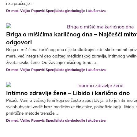
i za praćenje...
Dr med. Veljko Popović Specijalista ginekologije i akušerstva
Briga o mišićima karličnog dna – Najčešći mitov
odgovori
Briga o mišićima karličnog dna nije kratkotrajni estetski trend niti p
mera, već integralni deo opšteg medicinskog zdravlja, intimnog wellne
života svake žene. Održavanje mišićnog tonusa...
Dr med. Veljko Popović Specijalista ginekologije i akušerstva
Intimno zdravlje žene – Libido i karlično dno
Pisaću Vam o važnoj temi koja se često zapostavlja, a to je intimno z
sveobuhvatni vodič kroz medicinske činjenice, psihofiziologiju libida,
praktične metode trenaže....
Dr med. Veljko Popović Specijalista ginekologije i akušerstva