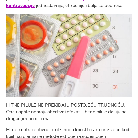
kontracepcije
jednostavnije, efikasnije i bolje se podnose.
HITNE PILULE NE PREKIDAJU POSTOJEĆU TRUDNOĆU.
One uopšte nemaju abortivni efekat – hitne pilule deluju na
drugačijim principima.
Hitne kontraceptivne pilule mogu koristiti čak i one žene kod
kojih su planirane metode estrogen-progestogen