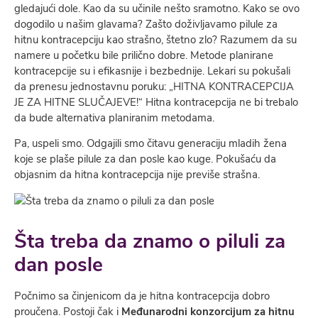
gledajući dole. Kao da su učinile nešto sramotno. Kako se ovo
dogodilo u našim glavama? Zašto doživljavamo pilule za
hitnu kontracepciju kao strašno, štetno zlo? Razumem da su
namere u početku bile prilično dobre. Metode planirane
kontracepcije su i efikasnije i bezbednije. Lekari su pokušali
da prenesu jednostavnu poruku: „HITNA KONTRACEPCIJA
JE ZA HITNE SLUČAJEVE!“ Hitna kontracepcija ne bi trebalo
da bude alternativa planiranim metodama.
Pa, uspeli smo. Odgajili smo čitavu generaciju mladih žena
koje se plaše pilule za dan posle kao kuge. Pokušaću da
objasnim da hitna kontracepcija nije previše strašna.
Šta treba da znamo o piluli za
dan posle
Počnimo sa činjenicom da je hitna kontracepcija dobro
proučena. Postoji čak i
Međunarodni konzorcijum za hitnu