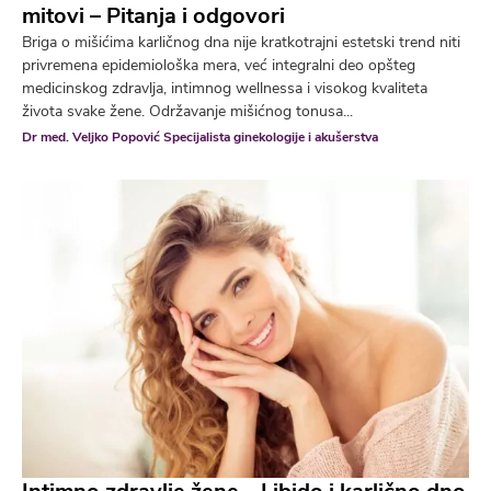
mitovi – Pitanja i odgovori
Briga o mišićima karličnog dna nije kratkotrajni estetski trend niti
privremena epidemiološka mera, već integralni deo opšteg
medicinskog zdravlja, intimnog wellnessa i visokog kvaliteta
života svake žene. Održavanje mišićnog tonusa...
Dr med. Veljko Popović Specijalista ginekologije i akušerstva