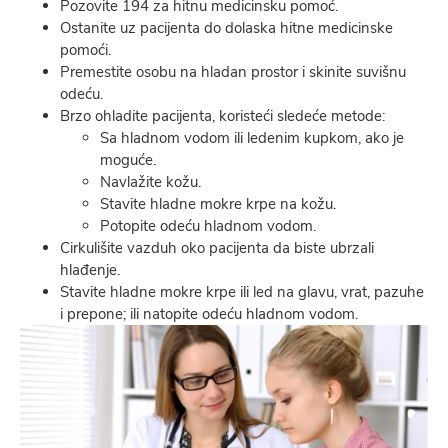
Pozovite 194 za hitnu medicinsku pomoć.
Ostanite uz pacijenta do dolaska hitne medicinske
pomoći.
Premestite osobu na hladan prostor i skinite suvišnu
odeću.
Brzo ohladite pacijenta, koristeći sledeće metode:
Sa hladnom vodom ili ledenim kupkom, ako je
moguće.
Navlažite kožu.
Stavite hladne mokre krpe na kožu.
Potopite odeću hladnom vodom.
Cirkulišite vazduh oko pacijenta da biste ubrzali
hlađenje.
Stavite hladne mokre krpe ili led na glavu, vrat, pazuhe
i prepone; ili natopite odeću hladnom vodom.