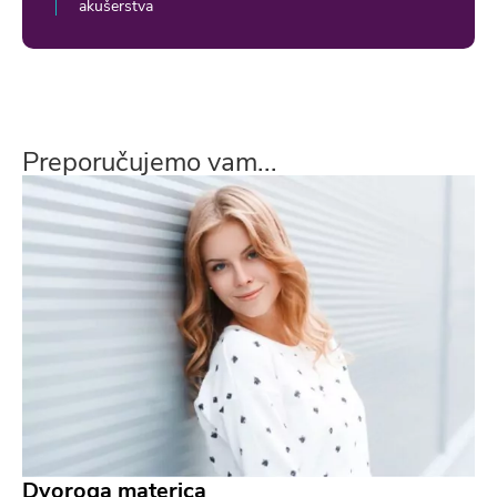
akušerstva
Preporučujemo vam...
Dvoroga materica