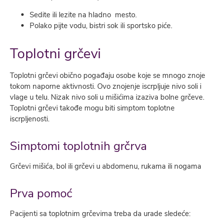
Sedite ili lezite na hladno mesto.
Polako pijte vodu, bistri sok ili sportsko piće.
Toplotni grčevi
Toplotni grčevi obično pogađaju osobe koje se mnogo znoje
tokom naporne aktivnosti. Ovo znojenje iscrpljuje nivo soli i
vlage u telu. Nizak nivo soli u mišićima izaziva bolne grčeve.
Toplotni grčevi takođe mogu biti simptom toplotne
iscrpljenosti.
Simptomi toplotnih grčrva
Grčevi mišića, bol ili grčevi u abdomenu, rukama ili nogama
Prva pomoć
Pacijenti sa toplotnim grčevima treba da urade sledeće: