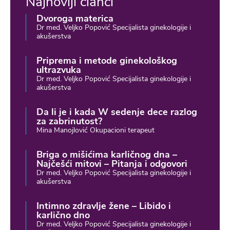
Najnoviji članci
Dvoroga materica
Dr med. Veljko Popović Specijalista ginekologije i
akušerstva
Priprema i metode ginekološkog
ultrazvuka
Dr med. Veljko Popović Specijalista ginekologije i
akušerstva
Da li je i kada W sedenje dece razlog
za zabrinutost?
Mina Manojlović Okupacioni terapeut
Briga o mišićima karličnog dna –
Najčešći mitovi – Pitanja i odgovori
Dr med. Veljko Popović Specijalista ginekologije i
akušerstva
Intimno zdravlje žene – Libido i
karlično dno
Dr med. Veljko Popović Specijalista ginekologije i