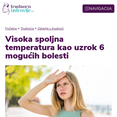
NAVIGACIJA
»
»
Početna
Trudnoća
Zdravlje u trudnoći
Visoka spoljna
temperatura kao uzrok 6
mogućih bolesti