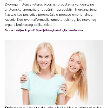
Dvoroga materica (uterus bicornis) predstavlja kongenitalnu
anatomsku anomaliju unutrašnjih reproduktivnih organa žene.
Nastaje kao posledica poremećaja u procesu embrionalnog
razvoja. Kod ove malformacije, umesto tipičnog, jedinstvenog
organa kruškastog oblika, telo...
Dr med. Veljko Popović Specijalista ginekologije i akušerstva