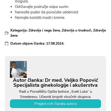
moguće.
Održavajte područje osipa suvim.
Nanesite puder da povećate udobnost.
Nemojte koristiti masti i kreme.
Kategorija:
Zdravlje i nega žene
,
Zdravlje u trudnoći
,
Zdravlje
žene
Datum objave članka:
17.08.2024.
Autor članka: Dr med. Veljko Popović
Specijalista ginekologije i akušerstva
Radi u Porodilištu Opšte bolnice „Sveti Luka“ u
Smederevu. Učesnik brojnih stručnih skupova.
Pregled svih članaka autora