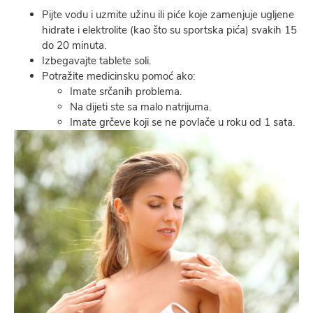
Pijte vodu i uzmite užinu ili piće koje zamenjuje ugljene
hidrate i elektrolite (kao što su sportska pića) svakih 15
do 20 minuta.
Izbegavajte tablete soli.
Potražite medicinsku pomoć ako:
Imate srčanih problema.
Na dijeti ste sa malo natrijuma.
Imate grčeve koji se ne povlače u roku od 1 sata.