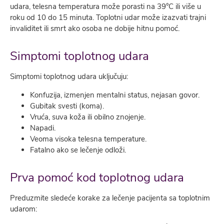
udara, telesna temperatura može porasti na 39°C ili više u
roku od 10 do 15 minuta. Toplotni udar može izazvati trajni
invaliditet ili smrt ako osoba ne dobije hitnu pomoć.
Simptomi toplotnog udara
Simptomi toplotnog udara uključuju:
Konfuzija, izmenjen mentalni status, nejasan govor.
Gubitak svesti (koma).
Vruća, suva koža ili obilno znojenje.
Napadi.
Veoma visoka telesna temperature.
Fatalno ako se lečenje odloži.
Prva pomoć kod toplotnog udara
Preduzmite sledeće korake za lečenje pacijenta sa toplotnim
udarom: