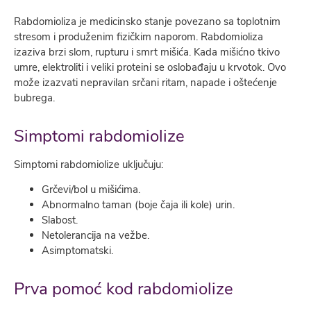
Rabdomioliza je medicinsko stanje povezano sa toplotnim
stresom i produženim fizičkim naporom. Rabdomioliza
izaziva brzi slom, rupturu i smrt mišića. Kada mišićno tkivo
umre, elektroliti i veliki proteini se oslobađaju u krvotok. Ovo
može izazvati nepravilan srčani ritam, napade i oštećenje
bubrega.
Simptomi rabdomiolize
Simptomi rabdomiolize uključuju:
Grčevi/bol u mišićima.
Abnormalno taman (boje čaja ili kole) urin.
Slabost.
Netolerancija na vežbe.
Asimptomatski.
Prva pomoć kod rabdomiolize