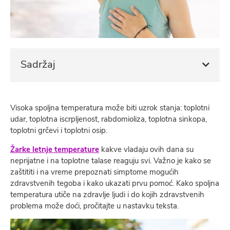
Sadržaj
Visoka spoljna temperatura može biti uzrok stanja: toplotni
udar, toplotna iscrpljenost, rabdomioliza, toplotna sinkopa,
toplotni grčevi i toplotni osip.
Žarke letnje temperature
kakve vladaju ovih dana su
neprijatne i na toplotne talase reaguju svi. Važno je kako se
zaštititi i na vreme prepoznati simptome mogućih
zdravstvenih tegoba i kako ukazati prvu pomoć. Kako spoljna
temperatura utiče na zdravlje ljudi i do kojih zdravstvenih
problema može doći, pročitajte u nastavku teksta.