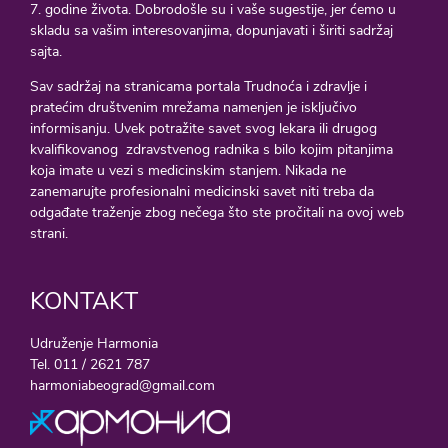
7. godine života. Dobrodošle su i vaše sugestije, jer ćemo u
skladu sa vašim interesovanjima, dopunjavati i širiti sadržaj
sajta.
Sav sadržaj na stranicama portala Trudnoća i zdravlje i
pratećim društvenim mrežama namenjen je isključivo
informisanju. Uvek potražite savet svog lekara ili drugog
kvalifikovanog zdravstvenog radnika s bilo kojim pitanjima
koja imate u vezi s medicinskim stanjem. Nikada ne
zanemarujte profesionalni medicinski savet niti treba da
odgađate traženje zbog nečega što ste pročitali na ovoj web
strani.
KONTAKT
Udruženje Harmonia
Tel. 011 / 2621 787
harmoniabeograd@gmail.com