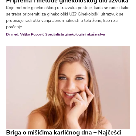
Priprema i metode ginekološkog ultrazvuka
Koje metode ginekološkog ultrazvuka postoje, kada se rade i kako
se treba pripremiti za ginekološki UZ? Ginekološki ultrazvuk se
propisuje radi otkrivanja abnormalnosti u telu žene, kao i za
praćenje...
Dr med. Veljko Popović Specijalista ginekologije i akušerstva
Briga o mišićima karličnog dna – Najčešći