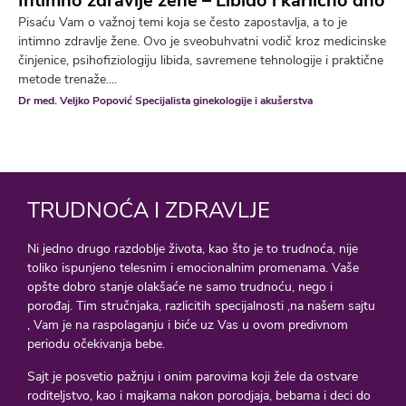
Intimno zdravlje žene – Libido i karlično dno
Pisaću Vam o važnoj temi koja se često zapostavlja, a to je
intimno zdravlje žene. Ovo je sveobuhvatni vodič kroz medicinske
činjenice, psihofiziologiju libida, savremene tehnologije i praktične
metode trenaže....
Dr med. Veljko Popović Specijalista ginekologije i akušerstva
TRUDNOĆA I ZDRAVLJE
Ni jedno drugo razdoblje života, kao što je to trudnoća, nije
toliko ispunjeno telesnim i emocionalnim promenama. Vaše
opšte dobro stanje olakšaće ne samo trudnoću, nego i
porođaj. Tim stručnjaka, razlicitih specijalnosti ,na našem sajtu
, Vam je na raspolaganju i biće uz Vas u ovom predivnom
periodu očekivanja bebe.
Sajt je posvetio pažnju i onim parovima koji žele da ostvare
roditeljstvo, kao i majkama nakon porodjaja, bebama i deci do