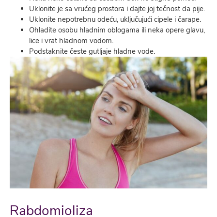
Uklonite je sa vrućeg prostora i dajte joj tečnost da pije.
Uklonite nepotrebnu odeću, uključujući cipele i čarape.
Ohladite osobu hladnim oblogama ili neka opere glavu,
lice i vrat hladnom vodom.
Podstaknite česte gutljaje hladne vode.
Rabdomioliza