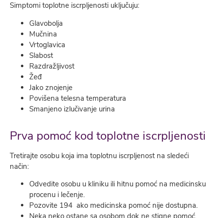
Simptomi toplotne iscrpljenosti uključuju:
Glavobolja
Mučnina
Vrtoglavica
Slabost
Razdražljivost
Žeđ
Jako znojenje
Povišena telesna temperatura
Smanjeno izlučivanje urina
Prva pomoć kod toplotne iscrpljenosti
Tretirajte osobu koja ima toplotnu iscrpljenost na sledeći
način:
Odvedite osobu u kliniku ili hitnu pomoć na medicinsku
procenu i lečenje.
Pozovite 194 ako medicinska pomoć nije dostupna.
Neka neko ostane sa osobom dok ne stigne pomoć.