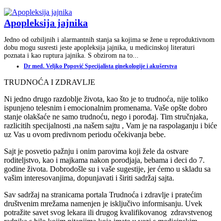
Apopleksija jajnika
Jedno od ozbiljnih i alarmantnih stanja sa kojima se žene u reproduktivnom
dobu mogu susresti jeste apopleksija jajnika, u medicinskoj literaturi
poznata i kao ruptura jajnika. S obzirom na to...
Dr med. Veljko Popović Specijalista ginekologije i akušerstva
TRUDNOĆA I ZDRAVLJE
Ni jedno drugo razdoblje života, kao što je to trudnoća, nije toliko
ispunjeno telesnim i emocionalnim promenama. Vaše opšte dobro
stanje olakšaće ne samo trudnoću, nego i porođaj. Tim stručnjaka,
razlicitih specijalnosti ,na našem sajtu , Vam je na raspolaganju i biće
uz Vas u ovom predivnom periodu očekivanja bebe.
Sajt je posvetio pažnju i onim parovima koji žele da ostvare
roditeljstvo, kao i majkama nakon porodjaja, bebama i deci do 7.
godine života. Dobrodošle su i vaše sugestije, jer ćemo u skladu sa
vašim interesovanjima, dopunjavati i širiti sadržaj sajta.
Sav sadržaj na stranicama portala Trudnoća i zdravlje i pratećim
društvenim mrežama namenjen je isključivo informisanju. Uvek
potražite savet svog lekara ili drugog kvalifikovanog zdravstvenog