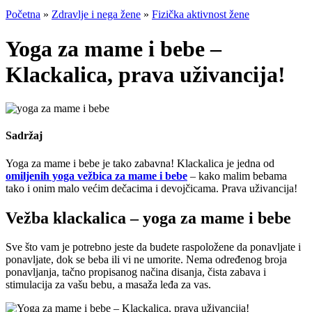
Početna
»
Zdravlje i nega žene
»
Fizička aktivnost žene
Yoga za mame i bebe –
Klackalica, prava uživancija!
Sadržaj
Yoga za mame i bebe je tako zabavna! Klackalica je jedna od
omiljenih yoga vežbica za mame i bebe
– kako malim bebama
tako i onim malo većim dečacima i devojčicama. Prava uživancija!
Vežba klackalica – yoga za mame i bebe
Sve što vam je potrebno jeste da budete raspoložene da ponavljate i
ponavljate, dok se beba ili vi ne umorite. Nema određenog broja
ponavljanja, tačno propisanog načina disanja, čista zabava i
stimulacija za vašu bebu, a masaža leđa za vas.