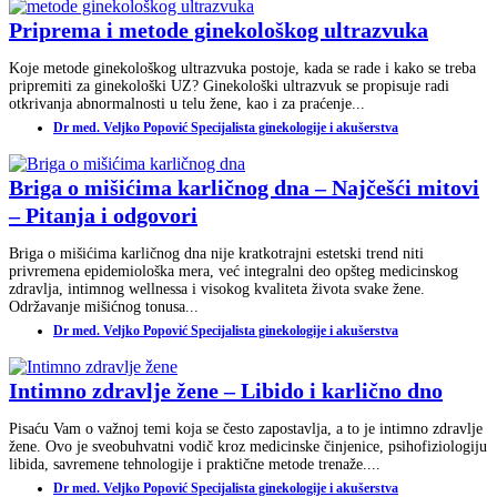
Priprema i metode ginekološkog ultrazvuka
Koje metode ginekološkog ultrazvuka postoje, kada se rade i kako se treba
pripremiti za ginekološki UZ? Ginekološki ultrazvuk se propisuje radi
otkrivanja abnormalnosti u telu žene, kao i za praćenje...
Dr med. Veljko Popović Specijalista ginekologije i akušerstva
Briga o mišićima karličnog dna – Najčešći mitovi
– Pitanja i odgovori
Briga o mišićima karličnog dna nije kratkotrajni estetski trend niti
privremena epidemiološka mera, već integralni deo opšteg medicinskog
zdravlja, intimnog wellnessa i visokog kvaliteta života svake žene.
Održavanje mišićnog tonusa...
Dr med. Veljko Popović Specijalista ginekologije i akušerstva
Intimno zdravlje žene – Libido i karlično dno
Pisaću Vam o važnoj temi koja se često zapostavlja, a to je intimno zdravlje
žene. Ovo je sveobuhvatni vodič kroz medicinske činjenice, psihofiziologiju
libida, savremene tehnologije i praktične metode trenaže....
Dr med. Veljko Popović Specijalista ginekologije i akušerstva