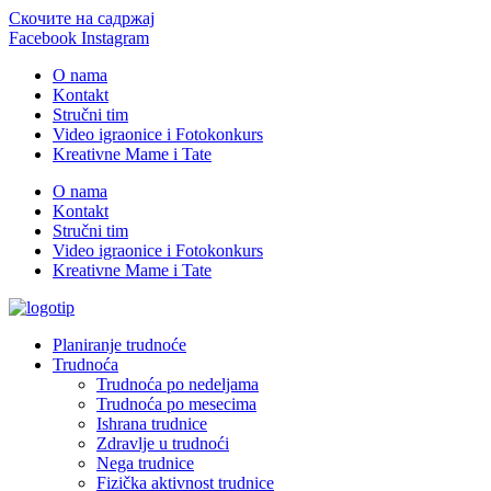
Скочите на садржај
Facebook
Instagram
O nama
Kontakt
Stručni tim
Video igraonice i Fotokonkurs
Kreativne Mame i Tate
O nama
Kontakt
Stručni tim
Video igraonice i Fotokonkurs
Kreativne Mame i Tate
Planiranje trudnoće
Trudnoća
Trudnoća po nedeljama
Trudnoća po mesecima
Ishrana trudnice
Zdravlje u trudnoći
Nega trudnice
Fizička aktivnost trudnice