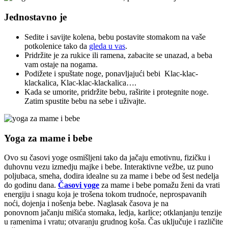
Jednostavno je
Sedite i savijte kolena, bebu postavite stomakom na vaše
potkolenice tako da
gleda u vas
.
Pridržite je za rukice ili ramena, zabacite se unazad, a beba
vam ostaje na nogama.
Podižete i spuštate noge, ponavljajući bebi Klac-klac-
klackalica, Klac-klac-klackalica….
Kada se umorite, pridržite bebu, raširite i protegnite noge.
Zatim spustite bebu na sebe i uživajte.
Yoga za mame i bebe
Ovo su časovi yoge osmišljeni tako da jačaju emotivnu, fizičku i
duhovnu vezu izmedju majke i bebe. Interaktivne vežbe, uz puno
poljubaca, smeha, dodira idealne su za mame i bebe od šest nedelja
do godinu dana.
Časovi yoge
za mame i bebe pomažu ženi da vrati
energiju i snagu koja je trošena tokom trudnoće, neprospavanih
noći, dojenja i nošenja bebe. Naglasak časova je na
ponovnom jačanju mišića stomaka, ledja, karlice; otklanjanju tenzije
u ramenima i vratu; otvaranju grudnog koša. Čas uključuje i različite