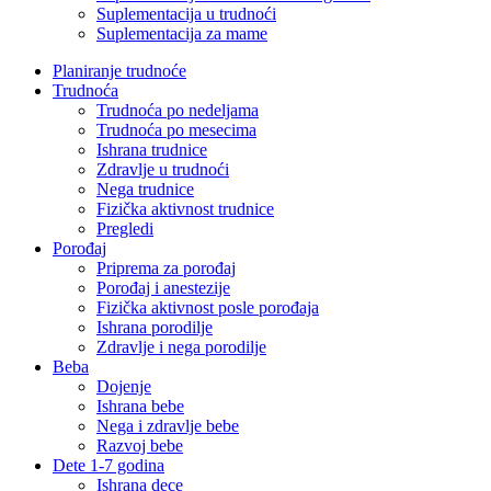
Suplementacija u trudnoći
Suplementacija za mame
Planiranje trudnoće
Trudnoća
Trudnoća po nedeljama
Trudnoća po mesecima
Ishrana trudnice
Zdravlje u trudnoći
Nega trudnice
Fizička aktivnost trudnice
Pregledi
Porođaj
Priprema za porođaj
Porođaj i anestezije
Fizička aktivnost posle porođaja
Ishrana porodilje
Zdravlje i nega porodilje
Beba
Dojenje
Ishrana bebe
Nega i zdravlje bebe
Razvoj bebe
Dete 1-7 godina
Ishrana dece