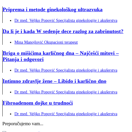
Priprema i metode ginekološkog ultrazvuka
Dr med. Veljko Popović Specijalista ginekologije i akušerstva
Da li je i kada W sedenje dece razlog za zabrinutost?
Mina Manojlović Okupacioni terapeut
Briga o mišićima karličnog dna – Najčešći mitovi –
Pitanja i odgovori
Dr med. Veljko Popović Specijalista ginekologije i akušerstva
Intimno zdravlje žene – Libido i karlično dno
Dr med. Veljko Popović Specijalista ginekologije i akušerstva
Fibroadenom dojke u trudnoći
Dr med. Veljko Popović Specijalista ginekologije i akušerstva
Preporučujemo vam...