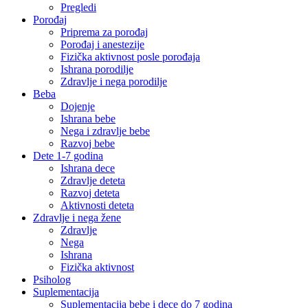
Pregledi
Porođaj
Priprema za porođaj
Porođaj i anestezije
Fizička aktivnost posle porođaja
Ishrana porodilje
Zdravlje i nega porodilje
Beba
Dojenje
Ishrana bebe
Nega i zdravlje bebe
Razvoj bebe
Dete 1-7 godina
Ishrana dece
Zdravlje deteta
Razvoj deteta
Aktivnosti deteta
Zdravlje i nega žene
Zdravlje
Nega
Ishrana
Fizička aktivnost
Psiholog
Suplementacija
Suplementacija bebe i dece do 7 godina