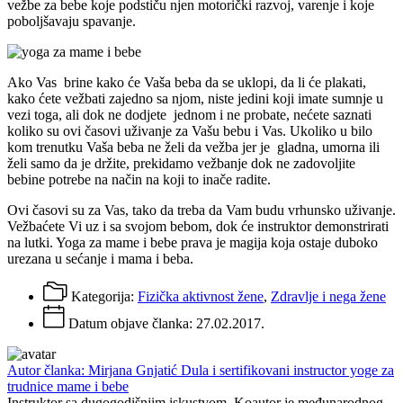
vežbe za bebe koje podstiču njen motorički razvoj, varenje i koje
poboljšavaju spavanje.
Ako Vas brine kako će Vaša beba da se uklopi, da li će plakati,
kako ćete vežbati zajedno sa njom, niste jedini koji imate sumnje u
vezi toga, ali dok ne dodjete jednom i ne probate, nećete saznati
koliko su ovi časovi uživanje za Vašu bebu i Vas. Ukoliko u bilo
kom trenutku Vaša beba ne želi da vežba jer je gladna, umorna ili
želi samo da je držite, prekidamo vežbanje dok ne zadovoljite
bebine potrebe na način na koji to inače radite.
Ovi časovi su za Vas, tako da treba da Vam budu vrhunsko uživanje.
Vežbaćete Vi uz i sa svojom bebom, dok će instruktor demonstrirati
na lutki. Yoga za mame i bebe prava je magija koja ostaje duboko
urezana u sećanje i mama i beba.
Kategorija:
Fizička aktivnost žene
,
Zdravlje i nega žene
Datum objave članka:
27.02.2017.
Autor članka: Mirjana Gnjatić Dula i sertifikovani instructor yoge za
trudnice mame i bebe
Instruktor sa dugogodišnjim iskustvom. Koautor je međunarodnog