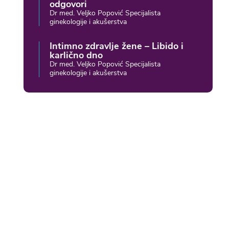
odgovori
Dr med. Veljko Popović Specijalista
ginekologije i akušerstva
Intimno zdravlje žene – Libido i
karlično dno
Dr med. Veljko Popović Specijalista
ginekologije i akušerstva