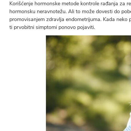
Korišćenje hormonske metode kontrole rađanja za r
hormonsku neravnotežu. Ali to može dovesti do pobolj
promovisanjem zdravlja endometrijuma. Kada neko pr
ti prvobitni simptomi ponovo pojaviti.