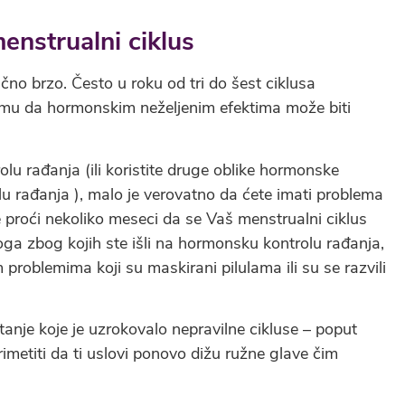
enstrualni ciklus
ično brzo. Često u roku od tri do šest ciklusa
umu da hormonskim neželjenim efektima može biti
olu rađanja (ili koristite druge oblike hormonske
rolu rađanja ), malo je verovatno da ćete imati problema
proći nekoliko meseci da se Vaš menstrualni ciklus
loga zbog kojih ste išli na hormonsku kontrolu rađanja,
roblemima koji su maskirani pilulama ili su se razvili
anje koje je uzrokovalo nepravilne cikluse – poput
imetiti da ti uslovi ponovo dižu ružne glave čim