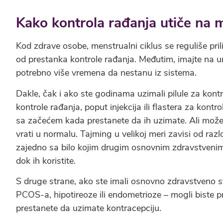
Kako kontrola rađanja utiče na m
Kod zdrave osobe, menstrualni ciklus se reguliše pril
od prestanka kontrole rađanja. Međutim, imajte na 
potrebno više vremena da nestanu iz sistema.
Dakle, čak i ako ste godinama uzimali pilule za kontr
kontrole rađanja, poput injekcija ili flastera za kont
sa začećem kada prestanete da ih uzimate. Ali može 
vrati u normalu. Tajming u velikoj meri zavisi od raz
zajedno sa bilo kojim drugim osnovnim zdravstvenim p
dok ih koristite.
S druge strane, ako ste imali osnovno zdravstveno st
PCOS-a, hipotireoze ili endometrioze – mogli biste pr
prestanete da uzimate kontracepciju.