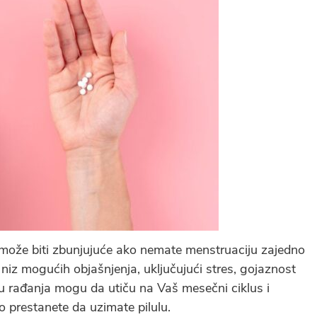
 može biti zbunjujuće ako nemate menstruaciju zajedno
niz mogućih objašnjenja, uključujući stres, gojaznost
olu rađanja mogu da utiču na Vaš mesečni ciklus i
prestanete da uzimate pilulu.