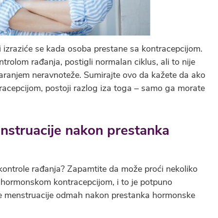
, i izraziće se kada osoba prestane sa kontracepcijom.
rolom rađanja, postigli normalan ciklus, ali to nije
tvaranjem neravnoteže. Sumirajte ovo da kažete da ako
tracepcijom, postoji razlog iza toga – samo ga morate
enstruacije nakon prestanka
kontrole rađanja? Zapamtite da može proći nekoliko
a hormonskom kontracepcijom, i to je potpuno
vne menstruacije odmah nakon prestanka hormonske