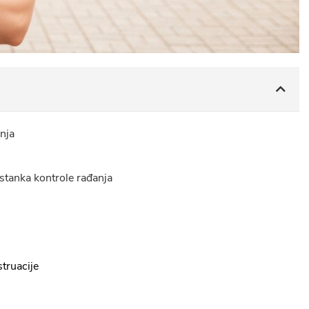
nja
estanka kontrole rađanja
truacije