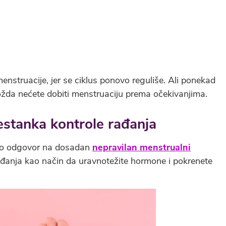
nstruacije, jer se ciklus ponovo reguliše. Ali ponekad
možda nećete dobiti menstruaciju prema očekivanjima.
estanka kontrole rađanja
 kao odgovor na dosadan
nepravilan menstrualni
rađanja kao način da uravnotežite hormone i pokrenete