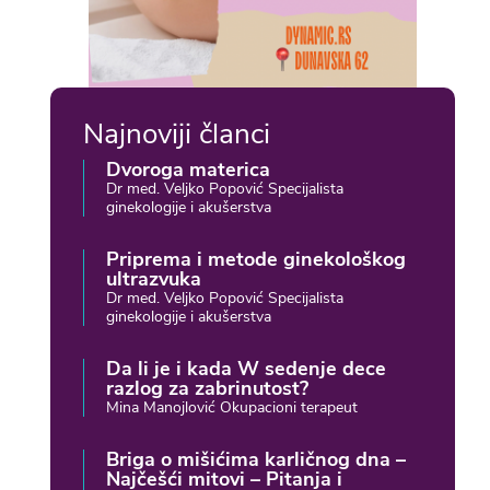
Najnoviji članci
Dvoroga materica
Dr med. Veljko Popović Specijalista
ginekologije i akušerstva
Priprema i metode ginekološkog
ultrazvuka
Dr med. Veljko Popović Specijalista
ginekologije i akušerstva
Da li je i kada W sedenje dece
razlog za zabrinutost?
Mina Manojlović Okupacioni terapeut
Briga o mišićima karličnog dna –
Najčešći mitovi – Pitanja i