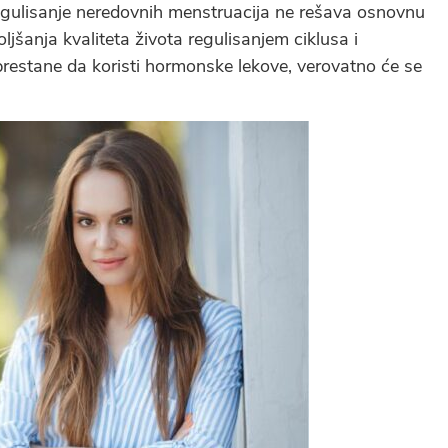
egulisanje neredovnih menstruacija ne rešava osnovnu
šanja kvaliteta života regulisanjem ciklusa i
estane da koristi hormonske lekove, verovatno će se