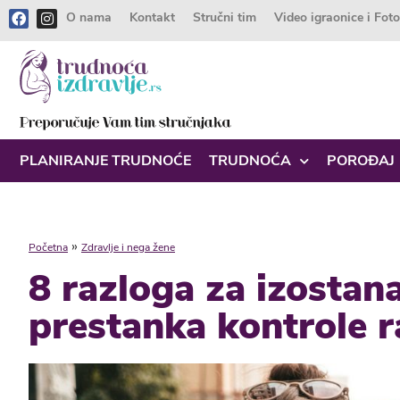
O nama
Kontakt
Stručni tim
Video igraonice i Fot
PLANIRANJE TRUDNOĆE
TRUDNOĆA
POROĐAJ
»
Početna
Zdravlje i nega žene
8 razloga za izostan
prestanka kontrole 