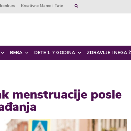
okonkurs
Kreativne Mame i Tate
BEBA
DETE 1-7 GODINA
ZDRAVLJE I NEGA 
ak menstruacije posle
rađanja