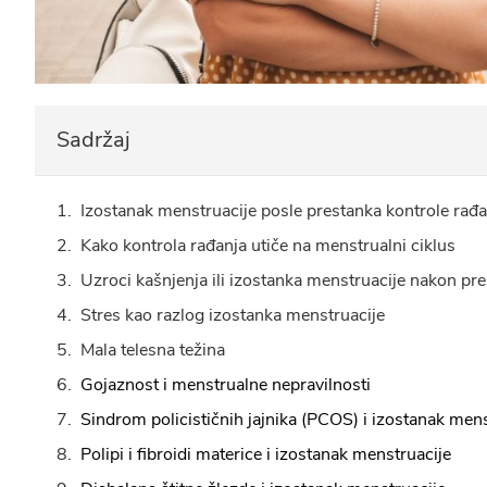
Sadržaj
Izostanak menstruacije posle prestanka kontrole rađa
Kako kontrola rađanja utiče na menstrualni ciklus
Uzroci kašnjenja ili izostanka menstruacije nakon pr
Stres kao razlog izostanka menstruacije
Mala telesna težina
Gojaznost i menstrualne nepravilnosti
Sindrom policističnih jajnika (PCOS) i izostanak mens
Polipi i fibroidi materice i izostanak menstruacije