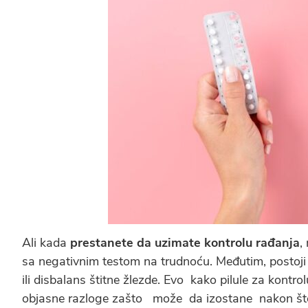
Ali kada
prestanete da uzimate kontrolu rađanja
,
sa negativnim testom na trudnoću. Međutim, postoji 
ili disbalans štitne žlezde. Evo kako pilule za kontr
objasne razloge zašto može da izostane nakon što 