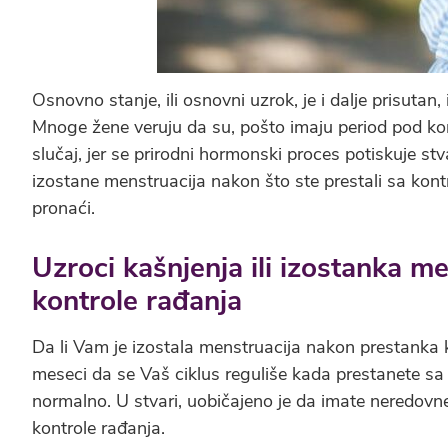
Osnovno stanje, ili osnovni uzrok, je i dalje prisutan
Mnoge žene veruju da su, pošto imaju period pod kont
slučaj, jer se prirodni hormonski proces potiskuje s
izostane menstruacija nakon što ste prestali sa kon
pronaći.
Uzroci kašnjenja ili izostanka m
kontrole rađanja
Da li Vam je izostala menstruacija nakon prestanka 
meseci da se Vaš ciklus reguliše kada prestanete s
normalno. U stvari, uobičajeno je da imate neredo
kontrole rađanja.