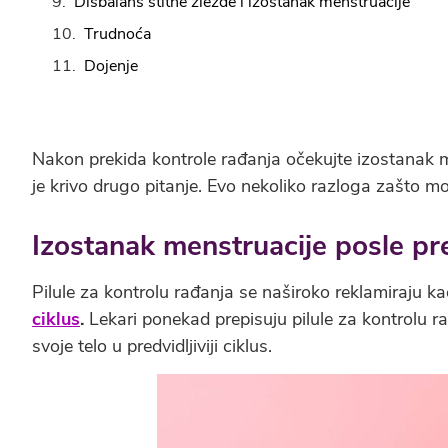
Disbalans štitne žlezde i izostanak menstruacije
Trudnoća
Dojenje
Nakon prekida kontrole rađanja očekujte izostanak me
je krivo drugo pitanje. Evo nekoliko razloga zašto 
Izostanak menstruacije posle pr
Pilule za kontrolu rađanja se naširoko reklamiraju
ciklus
.
Lekari ponekad prepisuju pilule za kontrolu 
svoje telo u predvidljiviji ciklus.