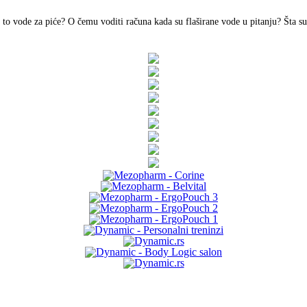
to vode za piće? O čemu voditi računa kada su flaširane vode u pitanju? Šta su A