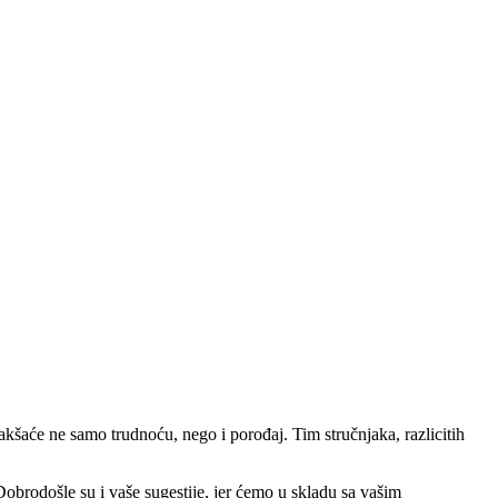
akšaće ne samo trudnoću, nego i porođaj. Tim stručnjaka, razlicitih
Dobrodošle su i vaše sugestije, jer ćemo u skladu sa vašim