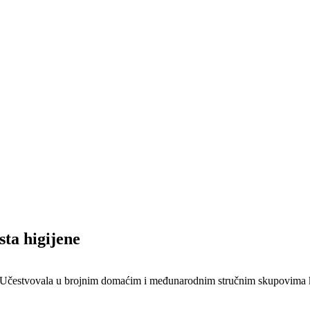
sta higijene
t“. Učestvovala u brojnim domaćim i međunarodnim stručnim skupovima 