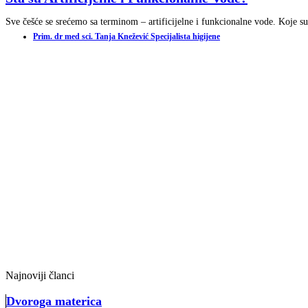
Sve češće se srećemo sa terminom – artificijelne i funkcionalne vode. Koje su 
Prim. dr med sci. Tanja Knežević Specijalista higijene
Najnoviji članci
Dvoroga materica