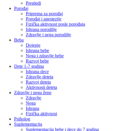
Pregledi
Porođaj
Priprema za porođaj
Porođaj i anestezije
Fizička aktivnost posle porođaja
Ishrana porodilje
Zdravlje i nega porodilje
Beba
Dojenje
Ishrana bebe
Nega i zdravlje bebe
Razvoj bebe
Dete 1-7 godina
Ishrana dece
Zdravlje deteta
Razvoj deteta
Aktivnosti deteta
Zdravlje i nega žene
Zdravlje
Nega
Ishrana
Fizička aktivnost
Psiholog
Suplementacija
Suplementacija bebe i dece do 7 godina