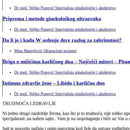
Dr med. Veljko Popović Specijalista ginekologije i akušerstva
Priprema i metode ginekološkog ultrazvuka
Dr med. Veljko Popović Specijalista ginekologije i akušerstva
Da li je i kada W sedenje dece razlog za zabrinutost?
Mina Manojlović Okupacioni terapeut
Briga o mišićima karličnog dna – Najčešći mitovi – Pitan
Dr med. Veljko Popović Specijalista ginekologije i akušerstva
Intimno zdravlje žene – Libido i karlično dno
Dr med. Veljko Popović Specijalista ginekologije i akušerstva
TRUDNOĆA I ZDRAVLJE
Ni jedno drugo razdoblje života, kao što je to trudnoća, nije toliko 
specijalnosti ,na našem sajtu , Vam je na raspolaganju i biće uz Vas
Sajt je posvetio pažnju i onim parovima koji žele da ostvare roditeljs