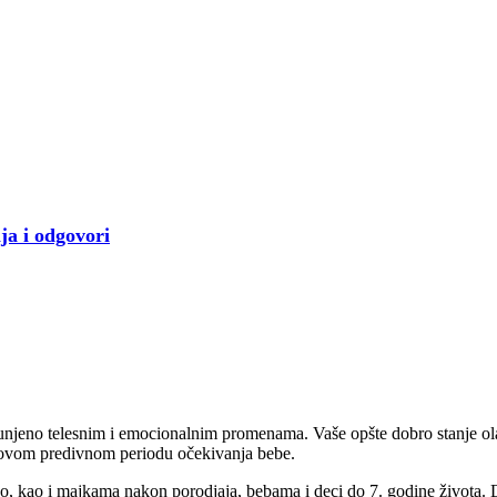
ja i odgovori
ispunjeno telesnim i emocionalnim promenama. Vaše opšte dobro stanje ol
 u ovom predivnom periodu očekivanja bebe.
tvo, kao i majkama nakon porodjaja, bebama i deci do 7. godine života. 