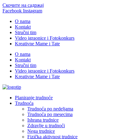
Скочите на садржај
Facebook
Instagram
O nama
Kontakt
Stručni tim
Video igraonice i Fotokonkurs
Kreativne Mame i Tate
O nama
Kontakt
Stručni tim
Video igraonice i Fotokonkurs
Kreativne Mame i Tate
Planiranje trudnoće
Trudnoća
Trudnoća po nedeljama
Trudnoća po mesecima
Ishrana trudnice
Zdravlje u trudnoći
Nega trudnice
Fizička aktivnost trudnice