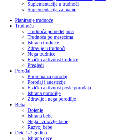
Suplementacija u trudnoći
Suplementacija za mame
Planiranje trudnoće
Trudnoća
Trudnoća po nedeljama
Trudnoća po mesecima
Ishrana trudnice
Zdravlje u trudnoći
Nega trudnice
Fizička aktivnost trudnice
Pregledi
Porođaj
Priprema za porođaj
Porođaj i anestezije
Fizička aktivnost posle porođaja
Ishrana porodilje
Zdravlje i nega porodilje
Beba
Dojenje
Ishrana bebe
Nega i zdravlje bebe
Razvoj bebe
Dete 1-7 godina
Ishrana dece