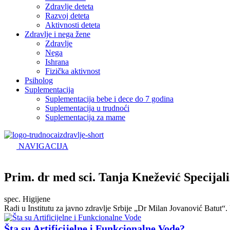
Zdravlje deteta
Razvoj deteta
Aktivnosti deteta
Zdravlje i nega žene
Zdravlje
Nega
Ishrana
Fizička aktivnost
Psiholog
Suplementacija
Suplementacija bebe i dece do 7 godina
Suplementacija u trudnoći
Suplementacija za mame
NAVIGACIJA
Prim. dr med sci. Tanja Knežević Specijali
spec. Higijene
Radi u Institutu za javno zdravlje Srbije „Dr Milan Jovanović Batu
Šta su Artificijelne i Funkcionalne Vode?