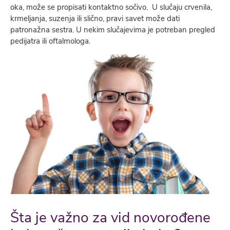
oka, može se propisati kontaktno sočivo. U slučaju crvenila,
krmeljanja, suzenja ili slično, pravi savet može dati
patronažna sestra. U nekim slučajevima je potreban pregled
pedijatra ili oftalmologa.
Šta je važno za vid novorođene