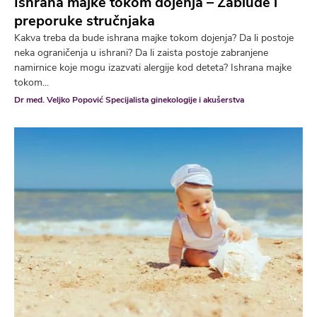
Ishrana majke tokom dojenja – Zablude i
preporuke stručnjaka
Kakva treba da bude ishrana majke tokom dojenja? Da li postoje
neka ograničenja u ishrani? Da li zaista postoje zabranjene
namirnice koje mogu izazvati alergije kod deteta? Ishrana majke
tokom...
Dr med. Veljko Popović Specijalista ginekologije i akušerstva