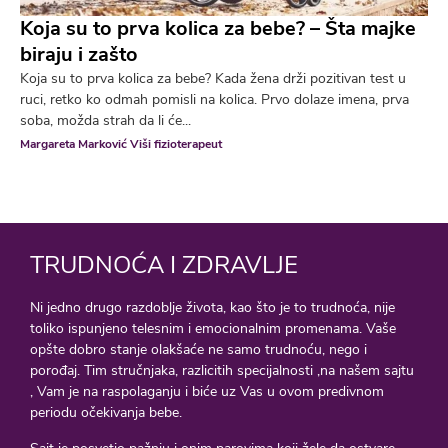
Koja su to prva kolica za bebe? – Šta majke
biraju i zašto
Koja su to prva kolica za bebe? Kada žena drži pozitivan test u
ruci, retko ko odmah pomisli na kolica. Prvo dolaze imena, prva
soba, možda strah da li će...
Margareta Marković Viši fizioterapeut
TRUDNOĆA I ZDRAVLJE
Ni jedno drugo razdoblje života, kao što je to trudnoća, nije
toliko ispunjeno telesnim i emocionalnim promenama. Vaše
opšte dobro stanje olakšaće ne samo trudnoću, nego i
porođaj. Tim stručnjaka, razlicitih specijalnosti ,na našem sajtu
, Vam je na raspolaganju i biće uz Vas u ovom predivnom
periodu očekivanja bebe.