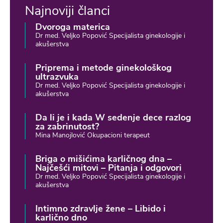
Najnoviji članci
Dvoroga materica
Dr med. Veljko Popović Specijalista ginekologije i
akušerstva
Priprema i metode ginekološkog
ultrazvuka
Dr med. Veljko Popović Specijalista ginekologije i
akušerstva
Da li je i kada W sedenje dece razlog
za zabrinutost?
Mina Manojlović Okupacioni terapeut
Briga o mišićima karličnog dna –
Najčešći mitovi – Pitanja i odgovori
Dr med. Veljko Popović Specijalista ginekologije i
akušerstva
Intimno zdravlje žene – Libido i
karlično dno