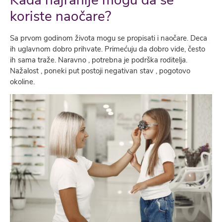
koriste naočare?
Sa prvom godinom života mogu se propisati i naočare. Deca
ih uglavnom dobro prihvate. Primećuju da dobro vide, često
ih sama traže. Naravno , potrebna je podrška roditelja.
Nažalost , poneki put postoji negativan stav , pogotovo
okoline.