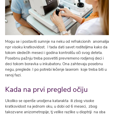
Mogu se i postaviti sumnje na neku od refrakcionih anomalija
npr visoku kratkovidost. I tada dati savet roditeljima kako da
tokom sledećih meseci i godina kontrolišu oči svog deteta.
Posebnu pažnju treba posvetiti prevremeno rodjenoj deci i
deci tokom boravka u inkubatoru. Ona zahtevaju posebnu
negu, preglede. I po potrebi lečenje laserom koje treba biti u
ranoj fazi.
Kada na prvi pregled očiju
Ukoliko se operiše urodjena katarakta ili zbog visoke
kratkovidost na jednom oku, u dobi od 6 meseci, zbog
takozvane anizometropije, tj velike razlike u dioptriji na oba