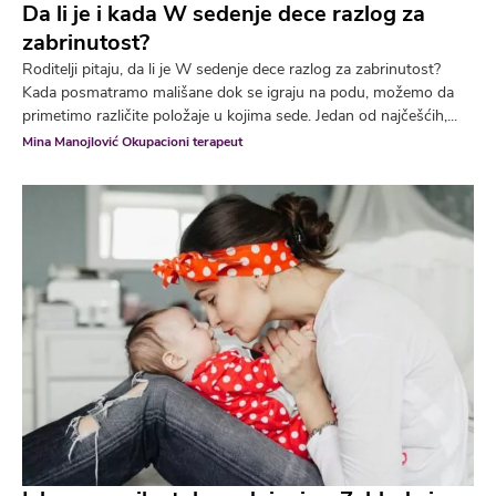
Da li je i kada W sedenje dece razlog za
zabrinutost?
Roditelji pitaju, da li je W sedenje dece razlog za zabrinutost?
Kada posmatramo mališane dok se igraju na podu, možemo da
primetimo različite položaje u kojima sede. Jedan od najčešćih,...
Mina Manojlović Okupacioni terapeut