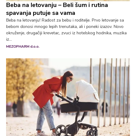
Beba na letovanju – Beli šum i rutina
spavanja putuje sa vama
Beba na letovanju! Radost za bebu i roditelje. Prvo letovanje sa
bebom donosi mnogo lepih trenutaka, ali i poneki izazov. Novo
okruženje, drugačiji krevetac, zvuci iz hotelskog hodnika, muzika
iz...
MEZOPHARM d.o.o.