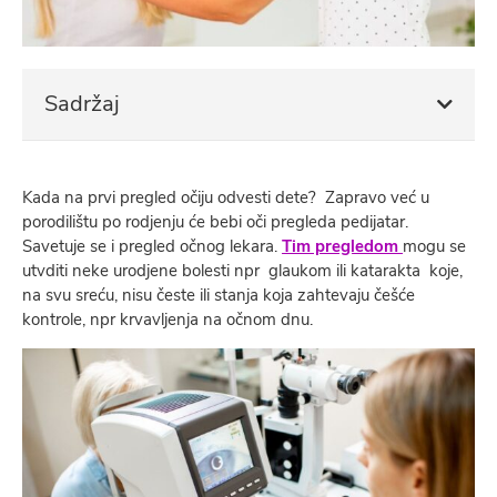
Sadržaj
Kada na prvi pregled očiju odvesti dete? Zapravo već u
porodilištu po rodjenju će bebi oči pregleda pedijatar.
Savetuje se i pregled očnog lekara.
Tim pregledom
mogu se
utvditi neke urodjene bolesti npr glaukom ili katarakta koje,
na svu sreću, nisu česte ili stanja koja zahtevaju češće
kontrole, npr krvavljenja na očnom dnu.