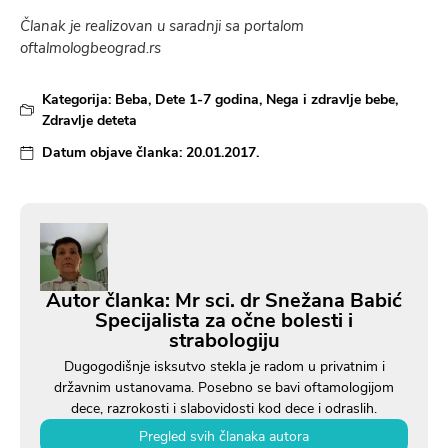
Članak je realizovan u saradnji sa portalom
oftalmologbeograd.rs
Kategorija:
Beba
,
Dete 1-7 godina
,
Nega i zdravlje bebe
,
Zdravlje deteta
Datum objave članka:
20.01.2017.
Autor članka: Mr sci. dr Snežana Babić
Specijalista za očne bolesti i
strabologiju
Dugogodišnje isksutvo stekla je radom u privatnim i
državnim ustanovama. Posebno se bavi oftamologijom
dece, razrokosti i slabovidosti kod dece i odraslih.
Pregled svih članaka autora