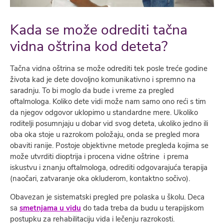
Kada se može odrediti tačna
vidna oštrina kod deteta?
Tačna vidna oštrina se može odrediti tek posle treće godine
života kad je dete dovoljno komunikativno i spremno na
saradnju. To bi moglo da bude i vreme za pregled
oftalmologa. Koliko dete vidi može nam samo ono reći s tim
da njegov odgovor uklopimo u standardne mere. Ukoliko
roditelji posumnjaju u dobar vid svog deteta, ukoliko jedno ili
oba oka stoje u razrokom položaju, onda se pregled mora
obaviti ranije. Postoje objektivne metode pregleda kojima se
može utvrditi dioptrija i procena vidne oštrine i prema
iskustvu i znanju oftalmologa, odrediti odgovarajuća terapija
(naočari, zatvaranje oka okluderom, kontaktno sočivo).
Obavezan je sistematski pregled pre polaska u školu. Deca
sa
smetnjama u vidu
do tada treba da budu u terapijskom
postupku za rehabilitaciju vida i lečenju razrokosti.