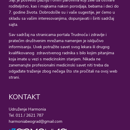
Sajt je posvetio pažnju i onim parovima koji žele da ostvare
roditeljstvo, kao i majkama nakon porodjaja, bebama i deci do
7. godine života. Dobrodošle su i vaše sugestije, jer ćemo u
skladu sa vašim interesovanjima, dopunjavati i širiti sadržaj
sajta.
Sav sadržaj na stranicama portala Trudnoća i zdravlje i
pratećim društvenim mrežama namenjen je isključivo
informisanju. Uvek potražite savet svog lekara ili drugog
kvalifikovanog zdravstvenog radnika s bilo kojim pitanjima
koja imate u vezi s medicinskim stanjem. Nikada ne
zanemarujte profesionalni medicinski savet niti treba da
odgađate traženje zbog nečega što ste pročitali na ovoj web
strani.
KONTAKT
Udruženje Harmonia
Tel. 011 / 2621 787
harmoniabeograd@gmail.com