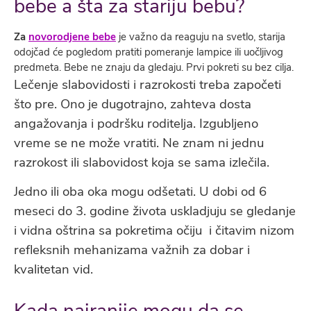
bebe a šta za stariju bebu?
Za
novorodjene bebe
je važno da reaguju na svetlo, starija
odojčad će pogledom pratiti pomeranje lampice ili uočljivog
predmeta. Bebe ne znaju da gledaju. Prvi pokreti su bez cilja.
Lečenje slabovidosti i razrokosti treba započeti
što pre. Ono je dugotrajno, zahteva dosta
angažovanja i podršku roditelja. Izgubljeno
vreme se ne može vratiti. Ne znam ni jednu
razrokost ili slabovidost koja se sama izlečila.
Jedno ili oba oka mogu odšetati. U dobi od 6
meseci do 3. godine života uskladjuju se gledanje
i vidna oštrina sa pokretima očiju i čitavim nizom
refleksnih mehanizama važnih za dobar i
kvalitetan vid.
Kada najranije mogu da se