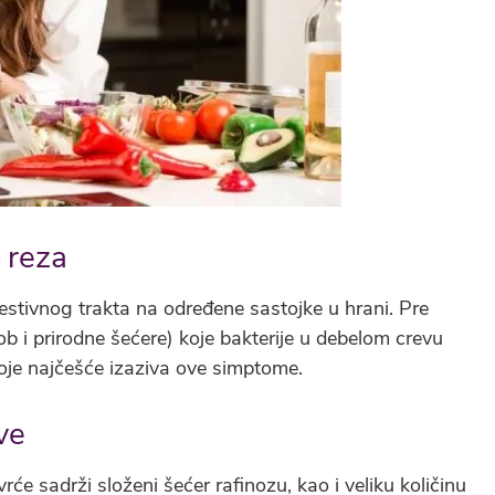
 reza
estivnog trakta na određene sastojke u hrani. Pre
rob i prirodne šećere) koje bakterije u debelom crevu
oje najčešće izaziva ove simptome.
ve
rće sadrži složeni šećer rafinozu, kao i veliku količinu