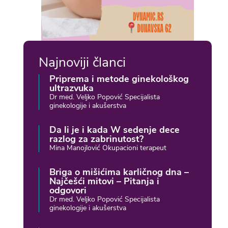
Najnoviji članci
Priprema i metode ginekološkog
ultrazvuka
Dr med. Veljko Popović Specijalista
ginekologije i akušerstva
Da li je i kada W sedenje dece
razlog za zabrinutost?
Mina Manojlović Okupacioni terapeut
Briga o mišićima karličnog dna –
Najčešći mitovi – Pitanja i
odgovori
Dr med. Veljko Popović Specijalista
ginekologije i akušerstva