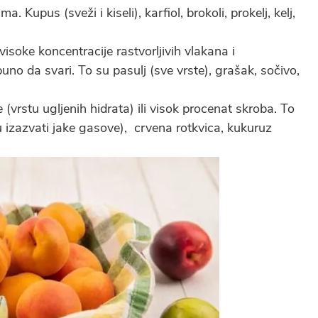
. Kupus (sveži i kiseli), karfiol, brokoli, prokelj, kelj,
isoke koncentracije rastvorljivih vlakana i
no da svari. To su pasulj (sve vrste), grašak, sočivo,
 (vrstu ugljenih hidrata) ili visok procenat skroba. To
u izazvati jake gasove), crvena rotkvica, kukuruz