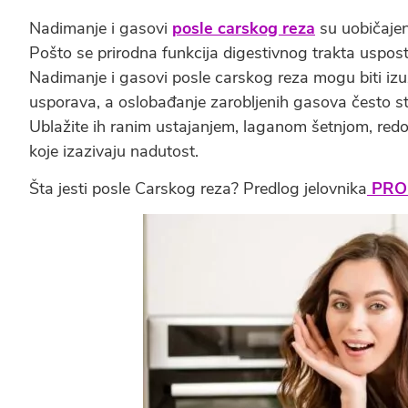
Nadimanje i gasovi
posle carskog reza
su uobičajen
Pošto se prirodna funkcija digestivnog trakta uspos
Nadimanje i gasovi posle carskog reza mogu biti izu
usporava, a oslobađanje zarobljenih gasova često stv
Ublažite ih ranim ustajanjem, laganom šetnjom, red
koje izazivaju nadutost.
Šta jesti posle Carskog reza? Predlog jelovnika
PROČ