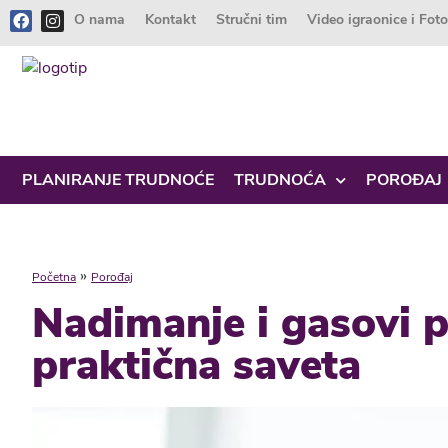
O nama
Kontakt
Stručni tim
Video igraonice i Fot
PLANIRANJE TRUDNOĆE
TRUDNOĆA
POROĐAJ
»
Početna
Porođaj
Nadimanje i gasovi p
praktična saveta