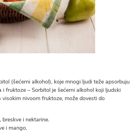
bitol (šećerni alkohol), koje mnogi ljudi teže apsorbuju
fruktoze – Sorbitol je šećerni alkohol koji ljudski
a visokim nivoom fruktoze, može dovesti do
, breskve i nektarine.
ve i mango.