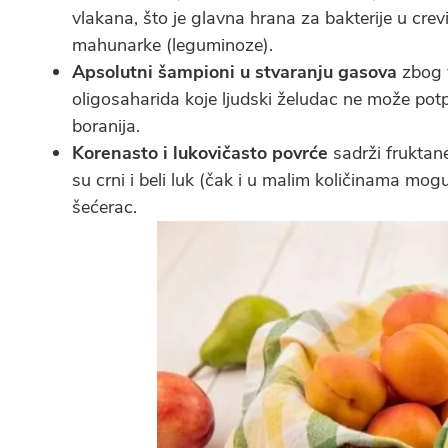
vlakana, što je glavna hrana za bakterije u crevima
mahunarke (leguminoze).
Apsolutni šampioni u stvaranju gasova
zbog v
oligosaharida koje ljudski želudac ne može potpu
boranija.
Korenasto i lukovičasto povrće
sadrži fruktane
su crni i beli luk (čak i u malim količinama mog
šećerac.