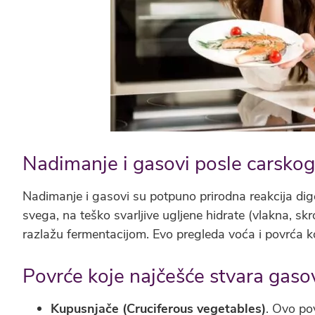
Nadimanje i gasovi posle carskog
Nadimanje i gasovi su potpuno prirodna reakcija dig
svega, na teško svarljive ugljene hidrate (vlakna, sk
razlažu fermentacijom. Evo pregleda voća i povrća k
Povrće koje najčešće stvara gaso
Kupusnjače (Cruciferous vegetables)
. Ovo pov