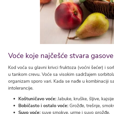
Voće koje najčešće stvara gasove
Kod voća su glavni krivci fruktoza (voćni šećer) i sor
u tankom crevu. Voće sa visokim sadržajem sorbitola i 
organizam sporo vari. Kada se nađe u kombinaciji s
intolerancije.
Koštuničavo voće:
Jabuke, kruške, šljive, kajsije
Bobičasto i ostalo voće:
Grožđe, trešnje, smok
Suvo voće:
suve smokve, urme i suvo grožđe.