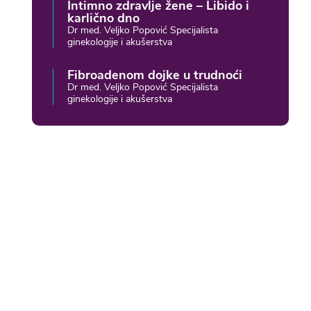
Intimno zdravlje žene – Libido i
karlično dno
Dr med. Veljko Popović Specijalista
ginekologije i akušerstva
Fibroadenom dojke u trudnoći
Dr med. Veljko Popović Specijalista
ginekologije i akušerstva