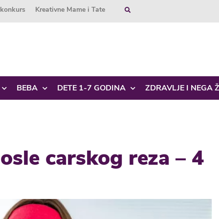
okonkurs
Kreativne Mame i Tate
BEBA
DETE 1-7 GODINA
ZDRAVLJE I NEGA 
osle carskog reza – 4