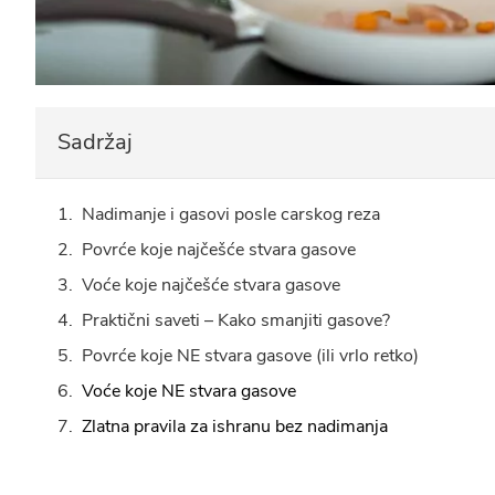
Sadržaj
Nadimanje i gasovi posle carskog reza
Povrće koje najčešće stvara gasove
Voće koje najčešće stvara gasove
Praktični saveti – Kako smanjiti gasove?
Povrće koje NE stvara gasove (ili vrlo retko)
Voće koje NE stvara gasove
Zlatna pravila za ishranu bez nadimanja