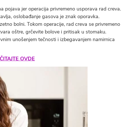
a pojava jer operacija privremeno usporava rad creva.
tavlja, oslobađanje gasova je znak oporavka.
zetno bolni. Tokom operacije, rad creva se privremeno
ara oštre, grčevite bolove i pritisak u stomaku.
ovnim unošenjem tečnosti i izbegavanjem namirnica
ITAJTE OVDE