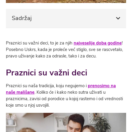
Sadržaj
Praznici su važni deci, to je za njih
najveselije doba godine
!
Posebno Uskrs, kada je proleće već stiglo, sve se rascvetalo,
pravo uživanje kako za odrasle, tako i za decu.
Praznici su važni deci
Praznici su naša tradicija, koju negujemo i
prenosimo na
naše mališane
. Koliko će i kako neko sutra uživati u
praznicima, zavisi od porodice u kojoj rastemo i od vrednosti
koje smo u njoj usvojili.