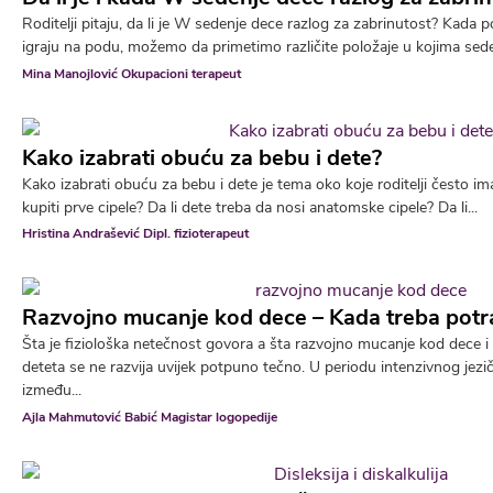
Roditelji pitaju, da li je W sedenje dece razlog za zabrinutost? Kad
igraju na podu, možemo da primetimo različite položaje u kojima sede.
Mina Manojlović Okupacioni terapeut
Kako izabrati obuću za bebu i dete?
Kako izabrati obuću za bebu i dete je tema oko koje roditelji često i
kupiti prve cipele? Da li dete treba da nosi anatomske cipele? Da li...
Hristina Andrašević Dipl. fizioterapeut
Razvojno mucanje kod dece – Kada treba potr
Šta je fiziološka netečnost govora a šta razvojno mucanje kod dece i 
deteta se ne razvija uvijek potpuno tečno. U periodu intenzivnog jezi
između...
Ajla Mahmutović Babić Magistar logopedije