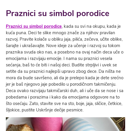
Praznici su simbol porodice
Praznici su simbol porodice
, kada su svi na okupu, kada je
kuća puna. Deci te slike mnogo znače za njiihov pravilan
razvoj. Pravite kolače u obliku jaja, pilića, zečeva, učite oblike,
šarajte i ukrašavajte. Nove ideje za učenje i razvoj su tokom
praznika svuda oko nas, a posebno na ovaj način deca uče o
emocijama i razvijaju emocije. I nama su praznici vesela
sećanja, baš to će biti i našoj deci. Budite strpljivi i uvek se
setite da su praznici najlepši upravo zbog dece. Da ništa ne
mora da bude savršeno, ali da je prelepo kada je dete srećno
jer je baš njegovo jaje pobedilo u porodičnom takmičenju.
Deca ovako razvijaju takmičarski duh, ali i uče da se nose i sa
pobedama i porazima i kako da emocijama odgovore na to
što osećaju. Zato, stavite sve na sto, boje, jaja, sličice, četkice,
šljokice, pustite Uskršnje dečije pesmice.