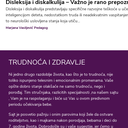
Disleksija i diskalkulija – Važno je rano prepo
Disleksija i diskalkulija predstavljaju specifične razvojne teškoće u u
inteligencijom deteta, nedostatkom truda ili neadekvatnim vaspitanj
to neurološki uslovljena stanja koja utiču...
Marjana Vasiljević Pedagog
TRUDNOĆA I ZDRAVLJE
Ni jedno drugo razdoblje života, kao što je to trudnoća, nije
toliko ispunjeno telesnim i emocionalnim promenama. Vaše
opšte dobro stanje olakšaće ne samo trudnoću, nego i
porođaj. Tim stručnjaka, razlicitih specijalnosti ,na našem sajtu
, Vam je na raspolaganju i biće uz Vas u ovom predivnom
periodu očekivanja bebe.
Sajt je posvetio pažnju i onim parovima koji žele da ostvare
roditeljstvo, kao i majkama nakon porodjaja, bebama i deci do
7. godine života. Dobrodošle su i vaše sugestije, jer ćemo u