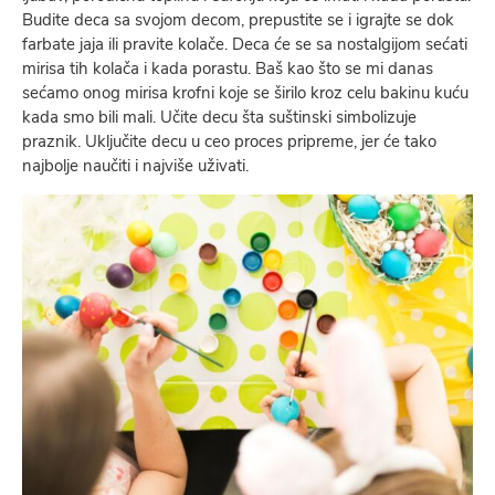
Budite deca sa svojom decom, prepustite se i igrajte se dok
farbate jaja ili pravite kolače. Deca će se sa nostalgijom sećati
mirisa tih kolača i kada porastu. Baš kao što se mi danas
sećamo onog mirisa krofni koje se širilo kroz celu bakinu kuću
kada smo bili mali. Učite decu šta suštinski simbolizuje
praznik. Uključite decu u ceo proces pripreme, jer će tako
najbolje naučiti i najviše uživati.