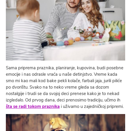
Sama priprema praznika, planiranje, kupovina, budi posebne
emocije i nas odrasle vraća u naše detinjstvo. Vreme kada
smo mi kao mali kod bake pekli kolače, farbali jaja, jurili piliće
po dvorištu. Svako na to neko vreme gleda sa dozom
nostalgije i trudi se da svojoj deci prenese kako je to nekad
izgledalo. Od prvog dana, deci prenosimo tradiciju, učimo ih
šta se radi tokom praznika
i uživamo u zajedničkoj pripremi.