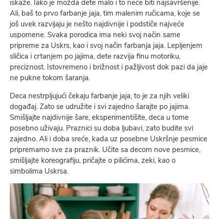
iskaže. Iako je možda dete malo i to neće biti najsavršenije.
Ali, baš to prvo farbanje jaja, tim malenim ručicama, koje se
još uvek razvijaju je nešto najdivnije i podstiče najveće
uspomene. Svaka porodica ima neki svoj način same
pripreme za Uskrs, kao i svoj način farbanja jaja. Lepljenjem
sličica i crtanjem po jajima, dete razvija finu motoriku,
preciznost. Istovremeno i brižnost i pažljivost dok pazi da jaje
ne pukne tokom šaranja.
Deca nestrpljujući čekaju farbanje jaja, to je za njih veliki
događaj. Zato se udružite i svi zajedno šarajte po jajima.
Smišljajte najdivnije šare, eksperimentišite, deca u tome
posebno uživaju. Praznici su doba ljubavi, zato budite svi
zajedno. Ali i doba sreće, kada uz posebne Uskršnje pesmice
pripremamo sve za praznik. Učite sa decom nove pesmice,
smišljajte koreografiju, pričajte o pilićima, zeki, kao o
simbolima Uskrsa.