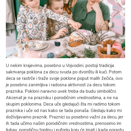
U nekim krajevima, posebno u Vojvodini, postoji tradicija
sakrivanja poklona za decu svuda po dvorištu ili kući. Potom
deca se rastrče i traže svoje poklone poput malih žečića, ovo
je posebno zanimljiva i radosna aktivnost za decu tokom
praznika. Pokloni naravno uvek treba da budu simbolični.
Akcenat je na prazniku i porodičnim vrednostima, a ne na
skupim poklonima. Deca uče gledajući šta mi radimo tokom
praznika i uče od nas kako se tada ponaša. Gledaju kako mi
doživljavamo praznik. Praznici su posebno važni za decu, jer
ih tada učimo našim porodičnim vrednostima, prenosimo im
ljubav, porodičnu toplinu i euforiju koju će imati i kada porastu.