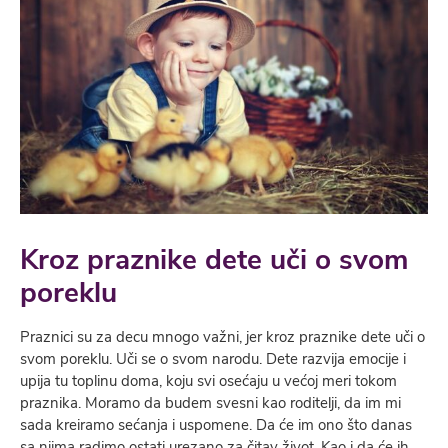
Kroz praznike dete uči o svom
poreklu
Praznici su za decu mnogo važni, jer kroz praznike dete uči o
svom poreklu. Uči se o svom narodu. Dete razvija emocije i
upija tu toplinu doma, koju svi osećaju u većoj meri tokom
praznika. Moramo da budem svesni kao roditelji, da im mi
sada kreiramo sećanja i uspomene. Da će im ono što danas
sa njima radimo ostati urezano za čitav život. Kao i da će ih