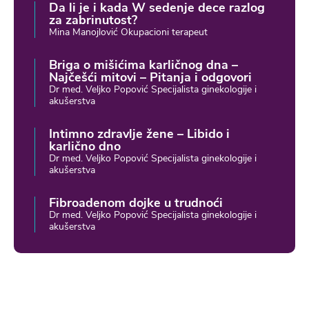
Da li je i kada W sedenje dece razlog
za zabrinutost?
Mina Manojlović Okupacioni terapeut
Briga o mišićima karličnog dna –
Najčešći mitovi – Pitanja i odgovori
Dr med. Veljko Popović Specijalista ginekologije i
akušerstva
Intimno zdravlje žene – Libido i
karlično dno
Dr med. Veljko Popović Specijalista ginekologije i
akušerstva
Fibroadenom dojke u trudnoći
Dr med. Veljko Popović Specijalista ginekologije i
akušerstva