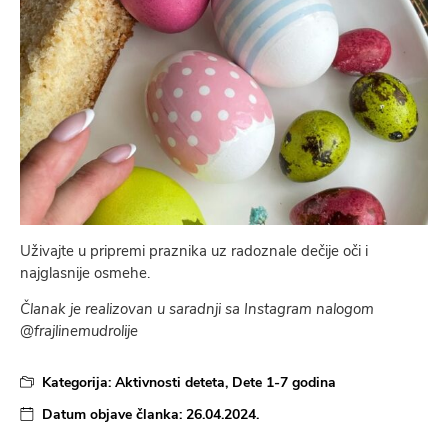
Uživajte u pripremi praznika uz radoznale dečije oči i
najglasnije osmehe.
Članak je realizovan u saradnji sa Instagram nalogom
@frajlinemudrolije
Kategorija:
Aktivnosti deteta
,
Dete 1-7 godina
Datum objave članka:
26.04.2024.