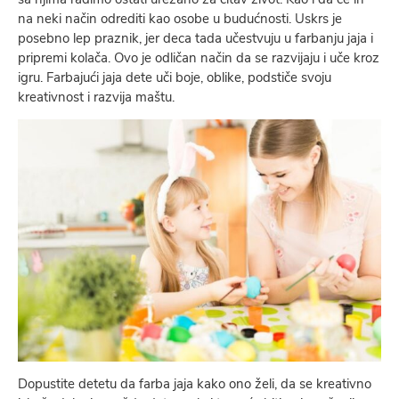
na neki način odrediti kao osobe u budućnosti. Uskrs je
posebno lep praznik, jer deca tada učestvuju u farbanju jaja i
pripremi kolača. Ovo je odličan način da se razvijaju i uče kroz
igru. Farbajući jaja dete uči boje, oblike, podstiče svoju
kreativnost i razvija maštu.
Dopustite detetu da farba jaja kako ono želi, da se kreativno