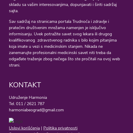
skladu sa vašim interesovanjima, dopunjavati i širiti sadržaj
sajta.
Sav sadržaj na stranicama portala Trudnoća i zdravlje i
pratećim društvenim mrežama namenjen je isključivo
informisanju. Uvek potražite savet svog lekara ili drugog
kvalifikovanog zdravstvenog radnika s bilo kojim pitanjima
koja imate u vezi s medicinskim stanjem. Nikada ne
zanemarujte profesionalni medicinski savet niti treba da
odgađate traženje zbog nečega što ste pročitali na ovoj web
strani.
KONTAKT
Udruženje Harmonia
Tel. 011 / 2621 787
harmoniabeograd@gmail.com
Uslovi korišćenja
|
Politika privatnosti