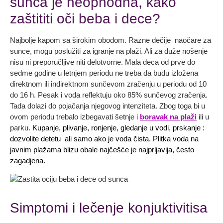
sunca je neophodna, kako
zaštititi oči beba i dece?
Najbolje kapom sa širokim obodom. Razne dečije naočare za
sunce, mogu poslužiti za igranje na plaži. Ali za duže nošenje
nisu ni preporučljive niti delotvorne. Mala deca od prve do
sedme godine u letnjem periodu ne treba da budu izložena
direktnom ili indirektnom sunčevom zračenju u periodu od 10
do 16 h. Pesak i voda reflektuju oko 85% sunčevog zračenja.
Tada dolazi do pojačanja njegovog intenziteta. Zbog toga bi u
ovom periodu trebalo izbegavati šetnje i
boravak na plaži
ili u
parku.
Kupanje, plivanje, ronjenje, gledanje u vodi, prskanje :
dozvolite detetu ali samo ako je voda čista. Plitka voda na
javnim plažama blizu obale najčešće je najprljavija, često
zagadjena.
Simptomi i lečenje konjuktivitisa