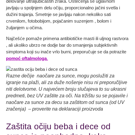
delovanje ultraljubičastih zraka. Oštećenja se uglavnom
javljaju u spoljnjem delu očiju, proporcionalno jačini svetla i
dužini trajanja. Smetnje se javljaju nakon nekoliko sati
crvenilom, fotobobijom, pojačanim suzenjem , bolom i
žuljanjem u očima.
Najčešće pomaže primena antibiotičke masti ili uljnog rastvora
, ali ukoliko ubrzo ne dodje bar do smanjenja subjektivnih
simptoma koji su inače vrlo burni, preporučuje se da potrazite
pomoć oftalmologa
.
Razne dečije naočare za sunce, mogu poslužiti za
igranje na plaži, ali za duže nošenje nisu ni preporučljive
niti delotvorne. U najvećem broju slučajeva to su ukrasni
predmeti, bez UV zaštite za oči. Na tržištu su se pojavile i
naočare za sunce za decu sa zaštitom od sunca (od UV
zračenja) – proverite na deklaraciji proizvoda
Zaštita očiju beba i dece od