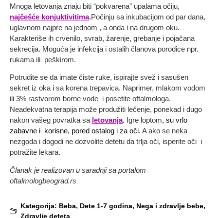
Mnoga letovanja znaju biti “pokvarena” upalama očiju,
najčešće konjuktivitima
.
Počinju sa inkubacijom od par dana,
uglavnom najpre na jednom , a onda i na drugom oku.
Karakteriše ih crvenilo, svrab, žarenje, grebanje i pojačana
sekrecija. Moguća je infekcija i ostalih članova porodice npr.
rukama ili peškirom.
Potrudite se da imate čiste ruke, ispirajte svež i sasušen
sekret iz oka i sa korena trepavica. Naprimer, mlakom vodom
ili 3% rastvorom borne vode i posetite oftalmologa.
Neadekvatna terapija može produžiti lečenje, ponekad i dugo
nakon vašeg povratka sa
letovanja
.
Igre loptom
, su vrlo
zabavne i korisne, pored ostalog i za oči.
A ako se neka
nezgoda i dogodi ne dozvolite detetu da trlja oči, isperite oči i
potražite lekara.
Članak je realizovan u saradnji sa portalom
oftalmologbeograd.rs
Kategorija:
Beba
,
Dete 1-7 godina
,
Nega i zdravlje bebe
,
Zdravlje deteta