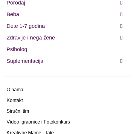
Porođaj
Beba
Dete 1-7 godina
Zdravlje i nega žene
Psiholog
Suplementacija
O nama
Kontakt
Stručni tim
Video igraonice i Fotokonkurs
Kreativne Mame i Tate