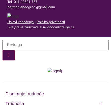
Tel. 011 / 2621 787
harmoniabeograd@gmail.com
Uslovi korišćenja
|
Politika privatnosti
Sva prava zadržava © trudnocaizdravlje.rs
Planiranje trudnoće
Trudnoća