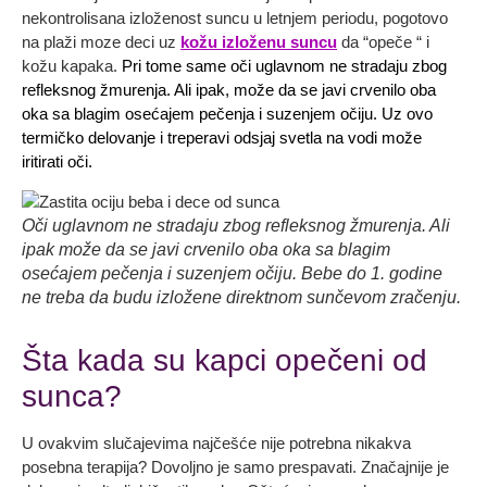
nekontrolisana izloženost suncu u letnjem periodu, pogotovo
na plaži moze deci uz
kožu izloženu suncu
da “opeče “ i
kožu kapaka.
Pri tome same oči uglavnom ne stradaju zbog
refleksnog žmurenja. Ali ipak, može da se javi crvenilo oba
oka sa blagim osećajem pečenja i suzenjem očiju. Uz ovo
termičko delovanje i treperavi odsjaj svetla na vodi može
iritirati oči.
Oči uglavnom ne stradaju zbog refleksnog žmurenja. Ali
ipak može da se javi crvenilo oba oka sa blagim
osećajem pečenja i suzenjem očiju. Bebe do 1. godine
ne treba da budu izložene direktnom sunčevom zračenju.
Šta kada su kapci opečeni od
sunca?
U ovakvim slučajevima najčešće nije potrebna nikakva
posebna terapija? Dovoljno je samo prespavati. Značajnije je