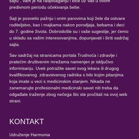
sajtu , Vam je na raspolaganju i biće uz Vas u ovom
predivnom periodu očekivanja bebe.
Sajt je posvetio pažnju i onim parovima koji žele da ostvare
roditeljstvo, kao i majkama nakon porodjaja, bebama i deci
do 7. godine života. Dobrodošle su i vaše sugestije, jer ćemo
u skladu sa vašim interesovanjima, dopunjavati i širiti sadržaj
sajta.
Sav sadržaj na stranicama portala Trudnoća i zdravlje i
pratećim društvenim mrežama namenjen je isključivo
informisanju. Uvek potražite savet svog lekara ili drugog
kvalifikovanog zdravstvenog radnika s bilo kojim pitanjima
koja imate u vezi s medicinskim stanjem. Nikada ne
zanemarujte profesionalni medicinski savet niti treba da
odgađate traženje zbog nečega što ste pročitali na ovoj web
strani.
KONTAKT
Udruženje Harmonia