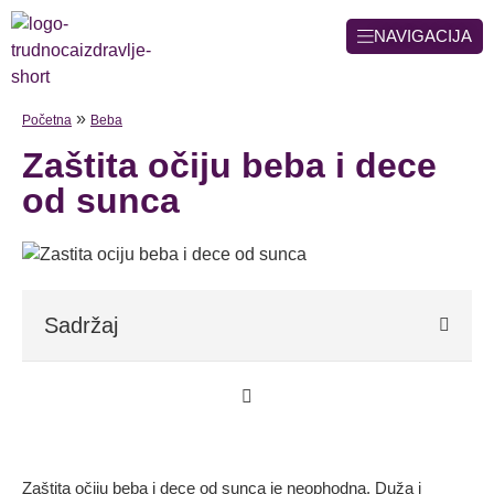
NAVIGACIJA
»
Početna
Beba
Zaštita očiju beba i dece
od sunca
Sadržaj
Zaštita očiju beba i dece od sunca je neophodna. Duža i