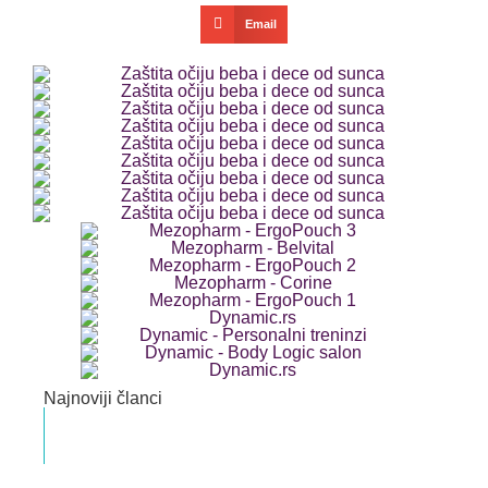
Email
Najnoviji članci
Dvoroga materica
Dr med. Veljko Popović Specijalista ginekologije i
akušerstva