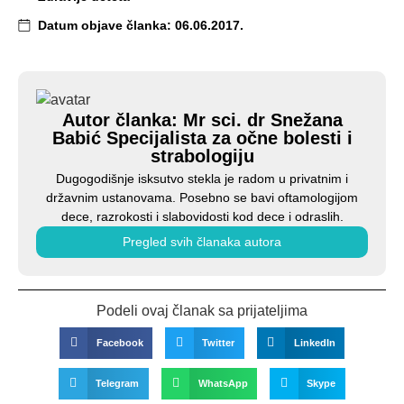
Datum objave članka:
06.06.2017.
Autor članka: Mr sci. dr Snežana
Babić Specijalista za očne bolesti i
strabologiju
Dugogodišnje isksutvo stekla je radom u privatnim i
državnim ustanovama. Posebno se bavi oftamologijom
dece, razrokosti i slabovidosti kod dece i odraslih.
Pregled svih članaka autora
Podeli ovaj članak sa prijateljima
Facebook
Twitter
LinkedIn
Telegram
WhatsApp
Skype