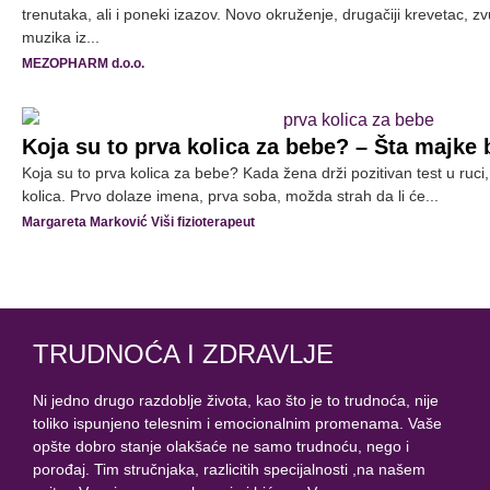
trenutaka, ali i poneki izazov. Novo okruženje, drugačiji krevetac, z
muzika iz...
MEZOPHARM d.o.o.
Koja su to prva kolica za bebe? – Šta majke b
Koja su to prva kolica za bebe? Kada žena drži pozitivan test u ruc
kolica. Prvo dolaze imena, prva soba, možda strah da li će...
Margareta Marković Viši fizioterapeut
TRUDNOĆA I ZDRAVLJE
Ni jedno drugo razdoblje života, kao što je to trudnoća, nije
toliko ispunjeno telesnim i emocionalnim promenama. Vaše
opšte dobro stanje olakšaće ne samo trudnoću, nego i
porođaj. Tim stručnjaka, razlicitih specijalnosti ,na našem