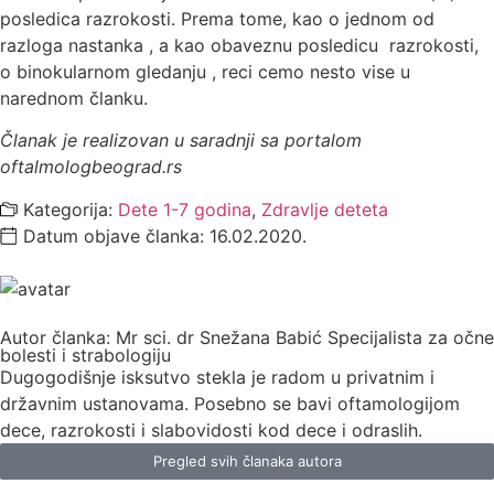
posledica razrokosti. Prema tome, kao o jednom od
razloga nastanka , a kao obaveznu posledicu razrokosti,
o binokularnom gledanju , reci cemo nesto vise u
narednom članku.
Članak je realizovan u saradnji sa portalom
oftalmologbeograd.rs
Kategorija:
Dete 1-7 godina
,
Zdravlje deteta
Datum objave članka:
16.02.2020.
Autor članka: Mr sci. dr Snežana Babić Specijalista za očne
bolesti i strabologiju
Dugogodišnje isksutvo stekla je radom u privatnim i
državnim ustanovama. Posebno se bavi oftamologijom
dece, razrokosti i slabovidosti kod dece i odraslih.
Pregled svih članaka autora