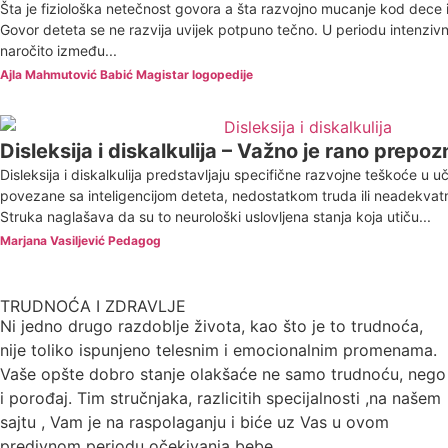
Šta je fiziološka netečnost govora a šta razvojno mucanje kod dece i
Govor deteta se ne razvija uvijek potpuno tečno. U periodu intenziv
naročito između...
Ajla Mahmutović Babić Magistar logopedije
Disleksija i diskalkulija – Važno je rano prepo
Disleksija i diskalkulija predstavljaju specifične razvojne teškoće u u
povezane sa inteligencijom deteta, nedostatkom truda ili neadekvat
Struka naglašava da su to neurološki uslovljena stanja koja utiču...
Marjana Vasiljević Pedagog
TRUDNOĆA I ZDRAVLJE
Ni jedno drugo razdoblje života, kao što je to trudnoća,
nije toliko ispunjeno telesnim i emocionalnim promenama.
Vaše opšte dobro stanje olakšaće ne samo trudnoću, nego
i porođaj. Tim stručnjaka, razlicitih specijalnosti ,na našem
sajtu , Vam je na raspolaganju i biće uz Vas u ovom
predivnom periodu očekivanja bebe.