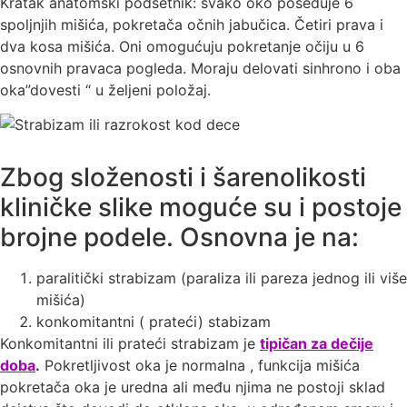
Kratak anatomski podsetnik: svako oko poseduje 6
spoljnjih mišića, pokretača očnih jabučica. Četiri prava i
dva kosa mišića. Oni omogućuju pokretanje očiju u 6
osnovnih pravaca pogleda. Moraju delovati sinhrono i oba
oka”dovesti “ u željeni položaj.
Zbog složenosti i šarenolikosti
kliničke slike moguće su i postoje
brojne podele. Osnovna je na:
paralitički strabizam (paraliza ili pareza jednog ili više
mišića)
konkomitantni ( prateći) stabizam
Konkomitantni ili prateći strabizam je
tipičan za dečije
doba
.
Pokretljivost oka je normalna , funkcija mišića
pokretača oka je uredna ali među njima ne postoji sklad