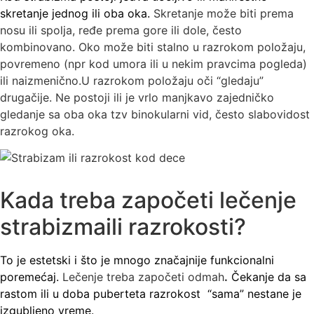
skretanje jednog ili oba oka.
Skretanje može biti prema
nosu ili spolja, ređe prema gore ili dole, često
kombinovano. Oko može biti stalno u razrokom položaju,
povremeno (npr kod umora ili u nekim pravcima pogleda)
ili naizmenično.U razrokom položaju oči “gledaju”
drugačije. Ne postoji ili je vrlo manjkavo zajedničko
gledanje sa oba oka tzv binokularni vid, često slabovidost
razrokog oka.
Kada treba započeti lečenje
strabizmaili razrokosti?
To je estetski i što je mnogo značajnije funkcionalni
poremećaj.
Lečenje treba započeti odmah
.
Čekanje da sa
rastom ili u doba puberteta razrokost “sama” nestane je
izgubljeno vreme.