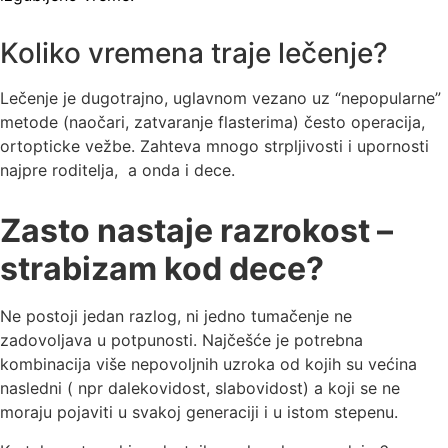
Koliko vremena traje lečenje?
Lečenje je dugotrajno, uglavnom vezano uz “nepopularne”
metode (naočari, zatvaranje flasterima) često operacija,
ortopticke vežbe. Zahteva mnogo strpljivosti i upornosti
najpre roditelja, a onda i dece.
Zasto nastaje razrokost –
strabizam kod dece?
Ne postoji jedan razlog, ni jedno tumačenje ne
zadovoljava u potpunosti. Najčešće je potrebna
kombinacija više nepovoljnih uzroka od kojih su većina
nasledni ( npr dalekovidost, slabovidost) a koji se ne
moraju pojaviti u svakoj generaciji i u istom stepenu.