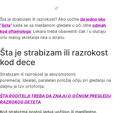
Šta je strabizam ili razrokost? Ako uočite
da jedno oko
“šeta
”
kada se sa mališanom gledate u oči idite
odmah
kod oftamologa
. Lekara treba obavestiti čak i u slučaju
vrlo malog skretanja oka u stranu.
Šta je strabizam ili razrokost
kod dece
Strabizam ili razrokost je senzomotorni
poremećaj. Idealan, paralelan položaj očiju pri gledanju na
daljinu je tzv ortoforija.
ŠTA RODITELJI TREBA DA ZNAJU O OČNOM PREGLEDU
RAZROKOG DETETA
Kod strabizma postoji jedva uočljivo ili manifestno