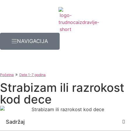
NAVIGACIJA
»
Početna
Dete 1-7 godina
Strabizam ili razrokost
kod dece
Sadržaj