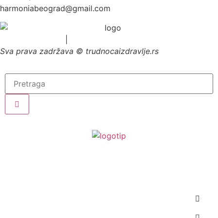
harmoniabeograd@gmail.com
Uslovi korišćenja
|
Politika privatnosti
Sva prava zadržava © trudnocaizdravlje.rs
Planiranje trudnoće
Trudnoća