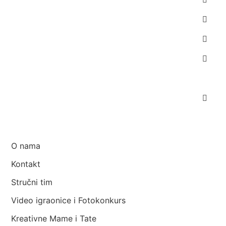
Porođaj
Beba
Dete 1-7 godina
Zdravlje i nega žene
Psiholog
Suplementacija
O nama
Kontakt
Stručni tim
Video igraonice i Fotokonkurs
Kreativne Mame i Tate