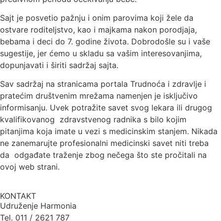
Sajt je posvetio pažnju i onim parovima koji žele da
ostvare roditeljstvo, kao i majkama nakon porodjaja,
bebama i deci do 7. godine života. Dobrodošle su i vaše
sugestije, jer ćemo u skladu sa vašim interesovanjima,
dopunjavati i širiti sadržaj sajta.
Sav sadržaj na stranicama portala Trudnoća i zdravlje i
pratećim društvenim mrežama namenjen je isključivo
informisanju. Uvek potražite savet svog lekara ili drugog
kvalifikovanog zdravstvenog radnika s bilo kojim
pitanjima koja imate u vezi s medicinskim stanjem. Nikada
ne zanemarujte profesionalni medicinski savet niti treba
da odgađate traženje zbog nečega što ste pročitali na
ovoj web strani.
KONTAKT
Udruženje Harmonia
Tel. 011 / 2621 787