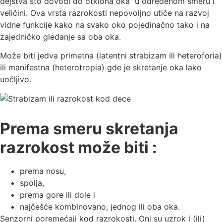
dejstva što dovodi do otklona oka u određenom smeru i
veličini. Ova vrsta razrokosti nepovoljno utiče na razvoj
vidne funkcije kako na svako oko pojedinačno tako i na
zajedničko gledanje sa oba oka.
Može biti jedva primetna (latentni strabizam ili heteroforia)
ili manifestna (heterotropia) gde je skretanje oka lako
uočljivo.
Prema smeru skretanja
razrokost može biti :
prema nosu,
spolja,
prema gore ili dole i
najčešće kombinovano, jednog ili oba oka.
Senzorni poremećaji kod razrokosti. Oni su uzrok i (ili)