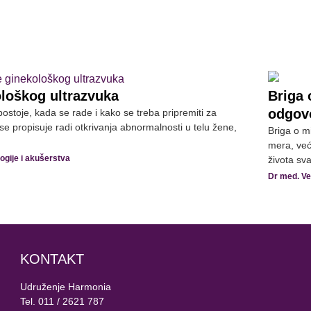
loškog ultrazvuka
Briga 
odgov
stoje, kada se rade i kako se treba pripremiti za
se propisuje radi otkrivanja abnormalnosti u telu žene,
Briga o mi
mera, već
ogije i akušerstva
života sv
Dr med. Ve
KONTAKT
Udruženje Harmonia
Tel. 011 / 2621 787