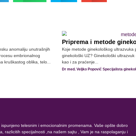
Priprema i metode gineko
msku anomaliju unutrašnjih
Koje metode ginekološkog ultrazvuka po
procesu embrionalnog
ginekološki UZ? Ginekološki ultrazvuk 
 kruškastog oblika, telo...
kao i za praćenje...
Dr med. Veljko Popović Specijalista ginekol
oliko ispunjeno telesnim i emocionalnim promenama. Vaše opšte dobro
 razlicitih specijalnosti ,na našem sajtu , Vam je na raspolaganju i