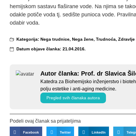
hemijskom sastavu flaširane vode. Na njima se takođ
odakle potiče voda tj. sedište punioca vode. Pravil
odabir voda.
Kategorija:
Nega trudnice
,
Nega žene
,
Trudnoća
,
Zdravlje
Datum objave članka:
21.04.2016.
Autor članka: Prof. dr Slavica Š
Katedra za Biohemijsko inženjerstvo i biote
polju estetike i anti-aging medicine.
Pregled svih članaka autora
Podeli ovaj članak sa prijateljima
Facebook
Twitter
LinkedIn
Teleg