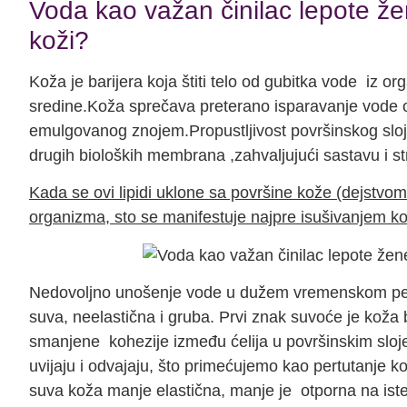
Voda kao važan činilac lepote že
koži?
Koža je barijera koja štiti telo od gubitka vode iz o
sredine.Koža sprečava preterano isparavanje vode ob
emulgovanog znojem.Propustljivost površinskog sloj
drugih bioloških membrana ,zahvaljujući sastavu i st
Kada se ovi lipidi uklone sa površine kože (dejstvo
organizma, sto se manifestuje najpre isušivanjem k
Nedovoljno unošenje vode u dužem vremenskom peri
suva, neelastična i gruba. Prvi znak suvoće je koža 
smanjene kohezije između ćelija u površinskim sloje
uvijaju i odvajaju, što primećujemo kao pertutanje k
suva koža manje elastična, manje je otporna na iste