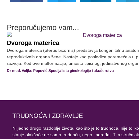
Preporučujemo vam...
Dvoroga materica
Dvoroga materica (uterus bicornis) predstavlja kongenitalnu anato
reproduktivnih organa žene. Nastaje kao posledica poremećaja u 
razvoja. Kod ove malformacije, umesto tipičnog, jedinstvenog organa
Dr med. Veljko Popović Specijalista ginekologije i akušerstva
TRUDNOĆA I ZDRAVLJE
Ni jedno drugo razdoblje života, kao što je to trudnoća, nije t
stanje olakšaće ne samo trudnoću, nego i porođaj. Tim stručnjaka,