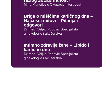
razlog za zabrinutost?
Mina Manojlović Okupacioni terapeut
Briga o mišićima karličnog dna –
Najčešći mitovi – Pitanja i
odgovori
Dr med. Veljko Popović Specijalista
ginekologije i akušerstva
Intimno zdravlje žene – Libido i
karlično dno
Dr med. Veljko Popović Specijalista
ginekologije i akušerstva