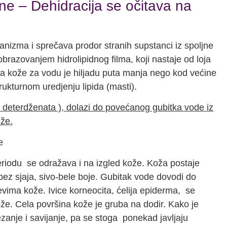
ne – Dehidracija se očitava na
rganizma i sprečava prodor stranih supstanci iz spoljne
razovanjem hidrolipidnog filma, koji nastaje od loja
a kože za vodu je hiljadu puta manja nego kod većine
rukturnom uredjenju lipida (masti).
m deterdženata ), dolazi do povećanog gubitka vode iz
ože.
odu se odražava i na izgled kože. Koža postaje
bez sjaja, sivo-bele boje. Gubitak vode dovodi do
vima kože. Ivice korneocita, ćelija epiderma, se
ože. Cela površina kože je gruba na dodir. Kako je
zanje i savijanje, pa se stoga ponekad javljaju