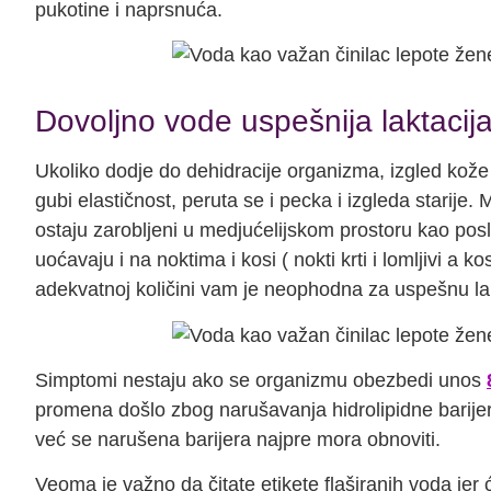
pukotine i naprsnuća.
Dovoljno vode uspešnija laktacij
Ukoliko dodje do dehidracije organizma, izgled kože
gubi elastičnost, peruta se i pecka i izgleda starije.
ostaju zarobljeni u medjućelijskom prostoru kao posle
uoćavaju i na noktima i kosi ( nokti krti i lomljivi a ko
adekvatnoj količini vam je neophodna za uspešnu lak
Simptomi nestaju ako se organizmu obezbedi unos
promena došlo zbog narušavanja hidrolipidne barijere
već se narušena barijera najpre mora obnoviti.
Veoma je važno da čitate etikete flaširanih voda je