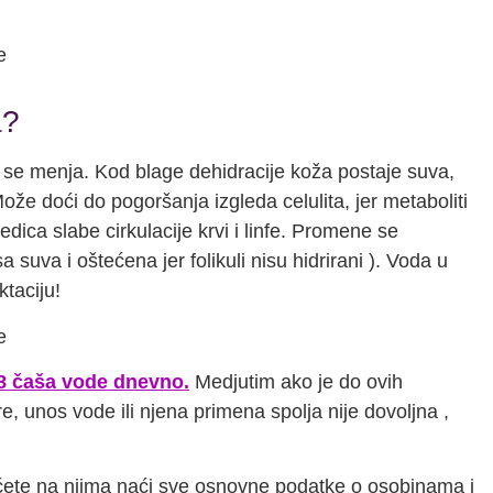
a?
 se menja. Kod blage dehidracije koža postaje suva,
 Može doći do pogoršanja izgleda celulita, jer metaboliti
dica slabe cirkulacije krvi i linfe. Promene se
sa suva i oštećena jer folikuli nisu hidrirani ). Voda u
taciju!
8 čaša vode dnevno.
Medjutim ako je do ovih
, unos vode ili njena primena spolja nije dovoljna ,
r ćete na njima naći sve osnovne podatke o osobinama i