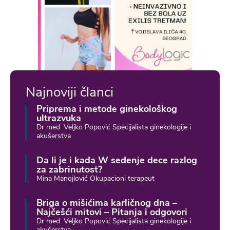
Najnoviji članci
Priprema i metode ginekološkog
ultrazvuka
Dr med. Veljko Popović Specijalista ginekologije i
akušerstva
Da li je i kada W sedenje dece razlog
za zabrinutost?
Mina Manojlović Okupacioni terapeut
Briga o mišićima karličnog dna –
Najčešći mitovi – Pitanja i odgovori
Dr med. Veljko Popović Specijalista ginekologije i
akušerstva