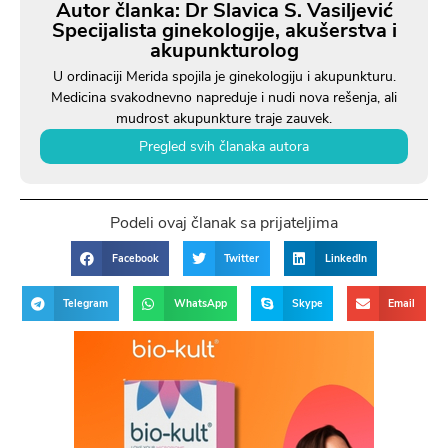
Autor članka: Dr Slavica S. Vasiljević
Specijalista ginekologije, akušerstva i
akupunkturolog
U ordinaciji Merida spojila je ginekologiju i akupunkturu.
Medicina svakodnevno napreduje i nudi nova rešenja, ali
mudrost akupunkture traje zauvek.
Pregled svih članaka autora
Podeli ovaj članak sa prijateljima
Facebook
Twitter
LinkedIn
Telegram
WhatsApp
Skype
Email