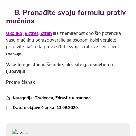
8. Pronađite svoju formulu protiv
mučnina
Ukoliko je stres, strah
ili uznemirenost ono što potencira
vašu mučninu porazgovarajte sa osobom kojoj verujete,
potražite način da prevaziđete svoje strahove i emotivne
reakcije.
Vaše telo je stan vaše bebe, ukrasite ga osmehom i
ljubavlju!
Promo članak
Kategorija:
Trudnoća
,
Zdravlje u trudnoći
Datum objave članka:
13.09.2020.