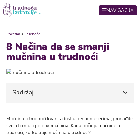
NAVIGACIJA
»
Početna
Trudnoća
8 Načina da se smanji
mučnina u trudnoći
Sadržaj
Mučnina u trudnoći kvari radost u prvim mesecima, pronađite
svoju formulu porotiv mučnina! Kada počinju mučnine u
trudnoći, koliko traje mučnina u trudnoći?