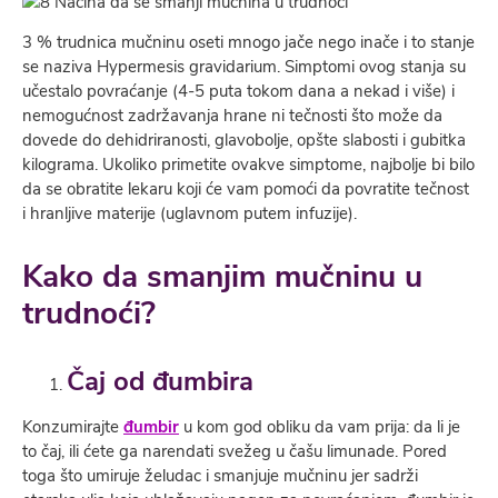
3 % trudnica mučninu oseti mnogo jače nego inače i to stanje
se naziva Hypermesis gravidarium. Simptomi ovog stanja su
učestalo povraćanje (4-5 puta tokom dana a nekad i više) i
nemogućnost zadržavanja hrane ni tečnosti što može da
dovede do dehidriranosti, glavobolje, opšte slabosti i gubitka
kilograma. Ukoliko primetite ovakve simptome, najbolje bi bilo
da se obratite lekaru koji će vam pomoći da povratite tečnost
i hranljive materije (uglavnom putem infuzije).
Kako da smanjim mučninu u
trudnoći?
Čaj od đumbira
Konzumirajte
đumbir
u kom god obliku da vam prija: da li je
to čaj, ili ćete ga narendati svežeg u čašu limunade. Pored
toga što umiruje želudac i smanjuje mučninu jer sadrži