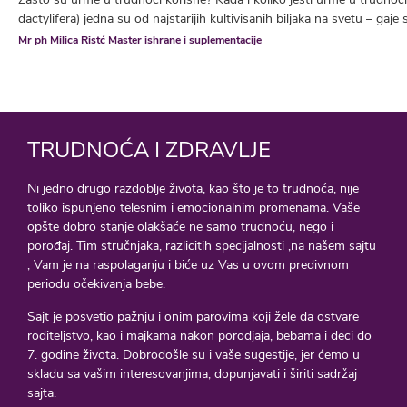
dactylifera) jedna su od najstarijih kultivisanih biljaka na svetu – gaje 
Mr ph Milica Ristć Master ishrane i suplementacije
TRUDNOĆA I ZDRAVLJE
Ni jedno drugo razdoblje života, kao što je to trudnoća, nije
toliko ispunjeno telesnim i emocionalnim promenama. Vaše
opšte dobro stanje olakšaće ne samo trudnoću, nego i
porođaj. Tim stručnjaka, razlicitih specijalnosti ,na našem sajtu
, Vam je na raspolaganju i biće uz Vas u ovom predivnom
periodu očekivanja bebe.
Sajt je posvetio pažnju i onim parovima koji žele da ostvare
roditeljstvo, kao i majkama nakon porodjaja, bebama i deci do
7. godine života. Dobrodošle su i vaše sugestije, jer ćemo u
skladu sa vašim interesovanjima, dopunjavati i širiti sadržaj
sajta.