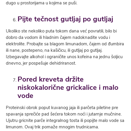
dugo u prostorijama u kojima se puši.
Pijte tečnost gutljaj po gutljaj
Ukoliko ste nekoliko puta tokom dana već povratili, bilo bi
dobro da vodom ili hladnim čajem nadoknadite vodu i
elektrolite. Probajte sa blagom limunadom, čajem od đumbira
ili nane, postepeno, na kašičicu, ili gutljaj po gutljaj.
Izbegavajte alkohol i ograničite unos kofeina na jednu šoljicu
dnevno, jer pospešuje dehidriranost.
Pored kreveta držite
niskokalorične grickalice i malo
vode
Proteinski obrok poput kuvanog jaja ili parčeta piletine pre
spavanja sprečiće pad šećera tokom noći i jutarnje mučnine.
Ujutru gricnite parče integralnog tosta ili popijte malo vode sa
limunom. Ovaj trik pomaže mnogim trudnicama.