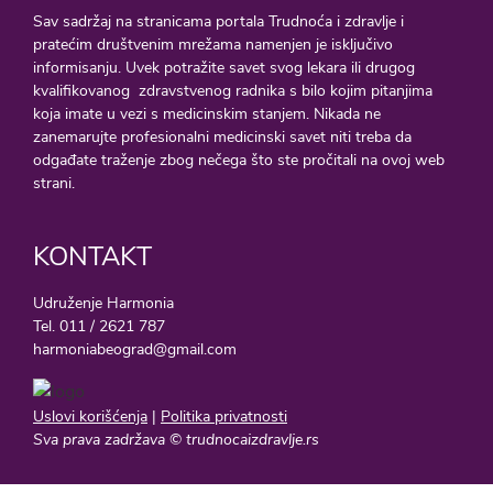
Sav sadržaj na stranicama portala Trudnoća i zdravlje i
pratećim društvenim mrežama namenjen je isključivo
informisanju. Uvek potražite savet svog lekara ili drugog
kvalifikovanog zdravstvenog radnika s bilo kojim pitanjima
koja imate u vezi s medicinskim stanjem. Nikada ne
zanemarujte profesionalni medicinski savet niti treba da
odgađate traženje zbog nečega što ste pročitali na ovoj web
strani.
KONTAKT
Udruženje Harmonia
Tel. 011 / 2621 787
harmoniabeograd@gmail.com
Uslovi korišćenja
|
Politika privatnosti
Sva prava zadržava © trudnocaizdravlje.rs