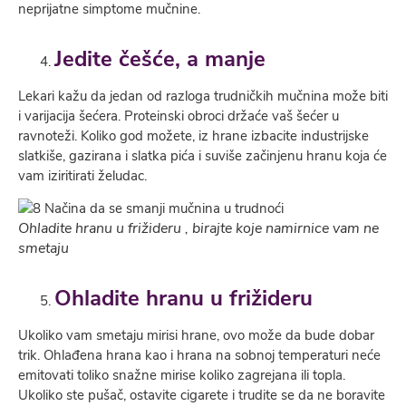
neprijatne simptome mučnine.
Jedite češće
, a manje
Lekari kažu da jedan od razloga trudničkih mučnina može biti
i varijacija šećera. Proteinski obroci držaće vaš šećer u
ravnoteži. Koliko god možete, iz hrane izbacite industrijske
slatkiše, gazirana i slatka pića i suviše začinjenu hranu koja će
vam iziritirati želudac.
Ohladite hranu u frižideru , birajte koje namirnice vam ne
smetaju
Ohladite hranu u frižideru
Ukoliko vam smetaju mirisi hrane, ovo može da bude dobar
trik. Ohlađena hrana kao i hrana na sobnoj temperaturi neće
emitovati toliko snažne mirise koliko zagrejana ili topla.
Ukoliko ste pušač, ostavite cigarete i trudite se da ne boravite