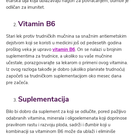
etarska ulja koja ublažavaju nagon za povraćanjem, đumbir je
odličan za imunitet.
Vitamin B6
Stari lek protiv trudničkih mučnina sa snažnim antiemetskim
dejstvom koji se koristi u medicini još od pedesetih godina
prošlog veka je upravo
vitamin B6
. On se nalazi u brojnim
suplementima za trudnice, a ukoliko su vaše mučnine
učestale, porazgovarajte sa lekarom o primeni ovog vitamina.
Iz ovog razloga takođe je dobro (ukoliko planirate trudnoću)
započeti sa trudničkom suplementacijom oko mesec dana
pre začeća.
Suple
m
entacija
Bilo bi dobro da suplement za koji se odlučite, pored pažljivo
odabranih vitamina, minerala i oligoelemenata koji doprinose
pravilnom rastu i razvoju ploda, sadrži i đumbir koji u
kombinaciji sa vitaminom B6 može da ublaži i eliminiše