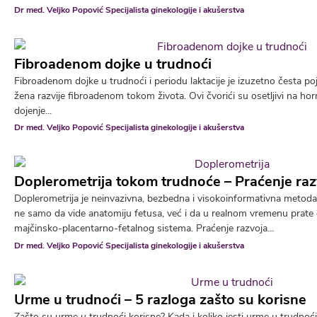
Dr med. Veljko Popović Specijalista ginekologije i akušerstva
Fibroadenom dojke u trudnoći
Fibroadenom dojke u trudnoći i periodu laktacije je izuzetno česta
žena razvije fibroadenom tokom života. Ovi čvorići su osetljivi na ho
dojenje...
Dr med. Veljko Popović Specijalista ginekologije i akušerstva
Doplerometrija tokom trudnoće – Praćenje raz
Doplerometrija je neinvazivna, bezbedna i visokoinformativna metod
ne samo da vide anatomiju fetusa, već i da u realnom vremenu prate
majčinsko-placentarno-fetalnog sistema. Praćenje razvoja...
Dr med. Veljko Popović Specijalista ginekologije i akušerstva
Urme u trudnoći – 5 razloga zašto su korisne
Zašto su urme u trudnoći korisne? Kada i koliko jesti urme u trudno