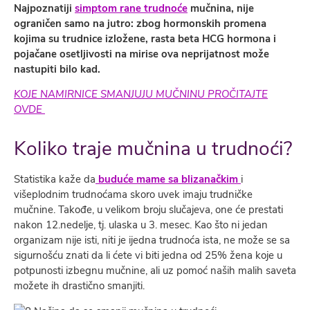
Najpoznatiji
simptom rane trudnoće
mučnina, nije
ograničen samo na jutro: zbog hormonskih promena
kojima su trudnice izložene, rasta beta HCG hormona i
pojačane osetljivosti na mirise ova neprijatnost može
nastupiti bilo kad.
KOJE NAMIRNICE SMANJUJU MUČNINU PROČITAJTE
OVDE
Koliko traje mučnina u trudnoći?
Statistika kaže da
buduće
mame sa blizanačkim
i
višeplodnim trudnoćama skoro uvek imaju trudničke
mučnine. Takođe, u velikom broju slučajeva, one će prestati
nakon 12.nedelje, tj. ulaska u 3. mesec. Kao što ni jedan
organizam nije isti, niti je ijedna trudnoća ista, ne može se sa
sigurnošću znati da li ćete vi biti jedna od 25% žena koje u
potpunosti izbegnu mučnine, ali uz pomoć naših malih saveta
možete ih drastično smanjiti.