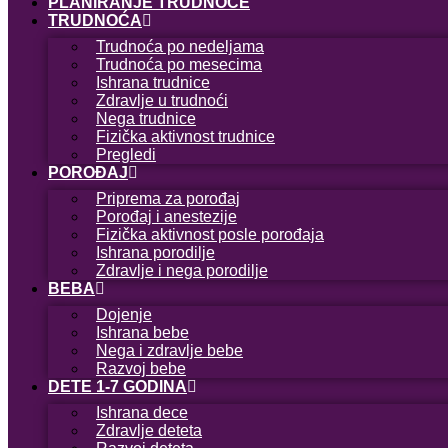
PLANIRANJE TRUDNOĆE
TRUDNOĆA
Trudnoća po nedeljama
Trudnoća po mesecima
Ishrana trudnice
Zdravlje u trudnoći
Nega trudnice
Fizička aktivnost trudnice
Pregledi
POROĐAJ
Priprema za porođaj
Porođaj i anestezije
Fizička aktivnost posle porođaja
Ishrana porodilje
Zdravlje i nega porodilje
BEBA
Dojenje
Ishrana bebe
Nega i zdravlje bebe
Razvoj bebe
DETE 1-7 GODINA
Ishrana dece
Zdravlje deteta