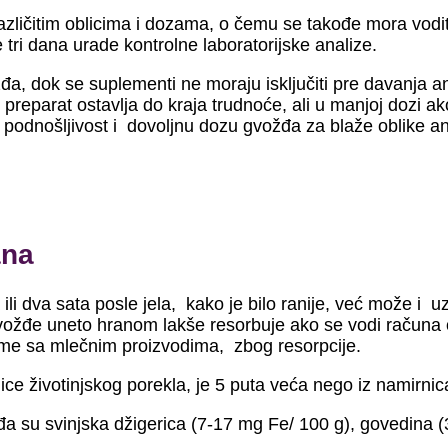
azličitim oblicima i dozama, o čemu se takođe mora vodit
ri dana urade kontrolne laboratorijske analize.
žđa, dok se suplementi ne moraju isključiti pre davanja 
e preparat ostavlja do kraja trudnoće, ali u manjoj dozi 
 podnošljivost i dovoljnu dozu gvožđa za blaže oblike ane
ana
ili dva sata posle jela, kako je bilo ranije, već može i 
gvožđe uneto hranom lakše resorbuje ako se vodi računa o
me sa mlečnim proizvodima, zbog resorpcije.
 životinjskog porekla, je 5 puta veća nego iz namirnica
 su svinjska džigerica (7-17 mg Fe/ 100 g), govedina (3,