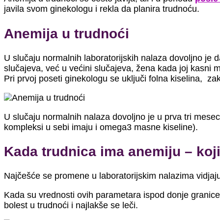
javila svom ginekologu i rekla da planira trudnoću.
Anemija u trudnoći
U slučaju normalnih laboratorijskih nalaza dovoljno je d
slučajeva, već u većini slučajeva, žena kada joj kasni me
Pri prvoj poseti ginekologu se uključi folna kiselina, z
U slučaju normalnih nalaza dovoljno je u prva tri mesec
kompleksi u sebi imaju i omega3 masne kiseline).
Kada trudnica ima anemiju – koj
Najčešće se promene u laboratorijskim nalazima vidjaj
Kada su vrednosti ovih parametara ispod donje granice n
bolest u trudnoći i najlakše se leči.