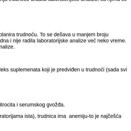
da planira trudnoću. To se dešava u manjem broju
dna i nije radila laboratorijske analize već neko vreme.
nalize.
leks suplemenata koji je predviđen u trudnoći (sada svi
itrocita i serumskog gvožđa.
ratorijama ista), trudnica ima anemiju-to je najčešća