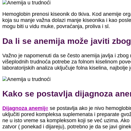
Hemoglobin prenosi kiseonik do tkiva. Kod anemije org
koja su manje važna dolazi manje kiseonika i kao posledi
mogu biti u vidu muke, povraćanja, proliva i sl.
Da li se anemija može javiti zbo
Važno je napomenuti da se često anemija javlja i zbog 
višeplodnih trudnoća potrebe za folnom kiselinom pove
laboratorijskih analiza uključuje folna kiselina, najbol
Kako se postavlja dijagnoza ane
Dijagno
za anemij
e
se postavlja ako je nivo hemoglobi
uključiti pored kompleksa suplemenata i preparate gvožđ
ne u isto vreme sa kompleksom koji se već uzima. Ako tr
zatvor ( ponekad i dijareju), potrebno je da se javi gin