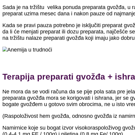
Sada je na tržištu velika ponuda preparata gvožđa, u r
preparat uzima mesec dana i nakon pauze od najmanje t
Kada se pravi pauza potrebno je isključiti preparat gvo
da li će menjati preparat ili dozu preparata, najčešće s
na tržištu nalaze preparati gvožđa koji imaju jako dobru
Terapija preparati gvožđa + ishr
Ne mora da se vodi računa da se pije pola sata pre jela 
preparata gvožđa mora se korigovati i ishrana, jer se 
bogate gvožđem u gotovo svim obrocima, ne u isto vre
(Raspoloživost hem gvožđa, odnosno gvožđa iz namirnice
Namirnice koje su bogat izvor visokoraspoloživog gvožđa
(0,4-4,1 mg FE / 100g) i piletina (0,8 mg Fe/ 100g).