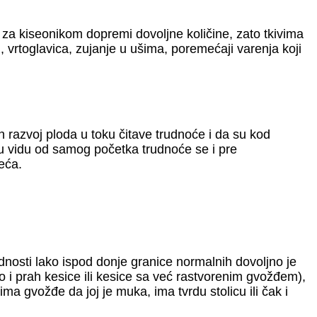
za kiseonikom dopremi dovoljne količine, zato tkivima
, vrtoglavica, zujanje u ušima, poremećaji varenja koji
 razvoj ploda u toku čitave trudnoće i da su kod
u vidu od samog početka trudnoće se i pre
eća.
nosti lako ispod donje granice normalnih dovoljno je
 i prah kesice ili kesice sa već rastvorenim gvožđem),
 gvožđe da joj je muka, ima tvrdu stolicu ili čak i