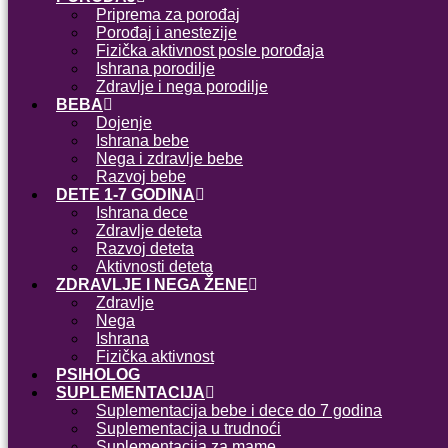
Priprema za porođaj
Porođaj i anestezije
Fizička aktivnost posle porođaja
Ishrana porodilje
Zdravlje i nega porodilje
BEBA
Dojenje
Ishrana bebe
Nega i zdravlje bebe
Razvoj bebe
DETE 1-7 GODINA
Ishrana dece
Zdravlje deteta
Razvoj deteta
Aktivnosti deteta
ZDRAVLJE I NEGA ŽENE
Zdravlje
Nega
Ishrana
Fizička aktivnost
PSIHOLOG
SUPLEMENTACIJA
Suplementacija bebe i dece do 7 godina
Suplementacija u trudnoći
Suplementacija za mame