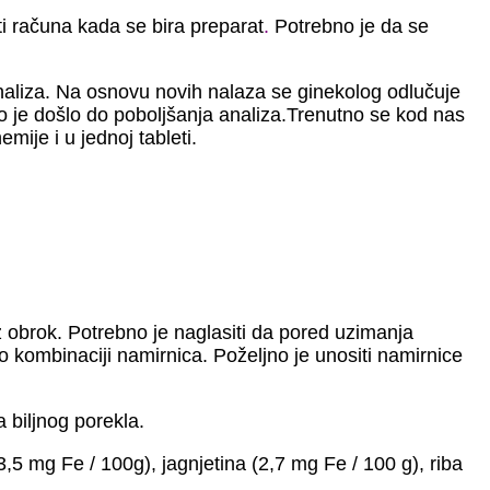
i računa kada se bira preparat
.
Potrebno je da se
analiza. Na osnovu novih nalaza se ginekolog odlučuje
ako je došlo do poboljšanja analiza.Trenutno se kod nas
mije i u jednoj tableti.
uz obrok. Potrebno je naglasiti da pored uzimanja
 kombinaciji namirnica. Poželjno je unositi namirnice
 biljnog porekla.
5 mg Fe / 100g), jagnjetina (2,7 mg Fe / 100 g), riba