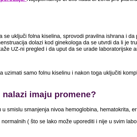
a se uključi folna kiselina, sprovodi pravilna ishrana i 
nstruacija dolazi kod ginekologa da se utvrdi da li je tru
akaže UZ-ni pregled i da uput da se urade laboratorijske a
a uzimati samo folnu kiselinu i nakon toga uključiti komp
i nalazi imaju promene?
u u smislu smanjenja nivoa hemoglobina, hematokrita, er
ormalnih ( što se lako može uporediti i nije u svim labo