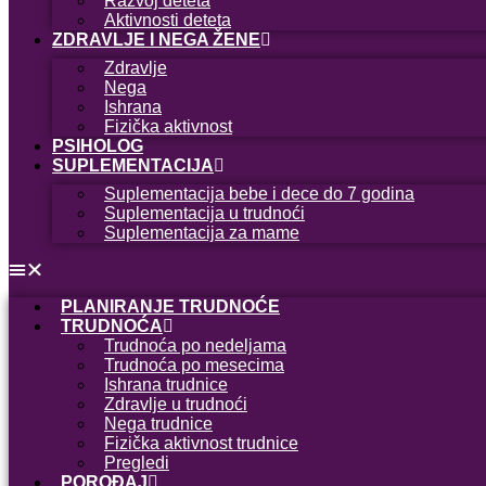
Razvoj deteta
Aktivnosti deteta
ZDRAVLJE I NEGA ŽENE
Zdravlje
Nega
Ishrana
Fizička aktivnost
PSIHOLOG
SUPLEMENTACIJA
Suplementacija bebe i dece do 7 godina
Suplementacija u trudnoći
Suplementacija za mame
PLANIRANJE TRUDNOĆE
TRUDNOĆA
Trudnoća po nedeljama
Trudnoća po mesecima
Ishrana trudnice
Zdravlje u trudnoći
Nega trudnice
Fizička aktivnost trudnice
Pregledi
POROĐAJ