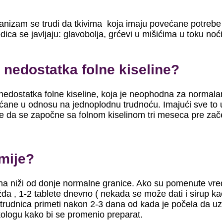
anizam se trudi da tkivima koja imaju povećane potrebe 
ca se javljaju: glavobolja, grćevi u mišićima u toku noći
g nedostatka folne kiseline?
nedostatka folne kiseline, koja je neophodna za normalan
ćane u odnosu na jednoplodnu trudnoću. Imajući sve to 
je je da se započne sa folnom kiselinom tri meseca pre zač
mije?
na niži od donje normalne granice. Ako su pomenute vred
a , 1-2 tablete dnevno ( nekada se može dati i sirup kao
udnica primeti nakon 2-3 dana od kada je počela da uzima
ekologu kako bi se promenio preparat.