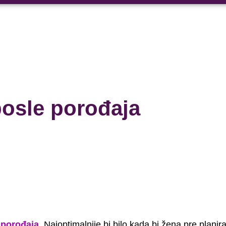
posle porođaja
 porođaja
.
Najoptimalnije bi bilo kada bi žena pre planir