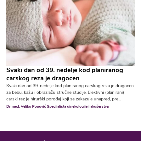
Svaki dan od 39. nedelje kod planiranog
carskog reza je dragocen
Svaki dan od 39. nedelje kod planiranog carskog reza je dragocen
za bebu, kažu i obrazlažu stručne studije. Elektivni (planirani)
carski rez je hirurški porođaj koji se zakazuje unapred, pre...
Dr med. Veljko Popović Specijalista ginekologije i akušerstva