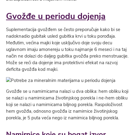
Gvožđe u periodu dojenja
Suplementacija gvožđem se često preporučuje kako bi se
nadoknadio gubitak usled gubitka krvi u toku porođaja.
Međutim, većina majki koje usključivo doje svoju decu
uglavnom imaju amonereju u toku najmanje 6 meseci i na taj
način ne dolazi do daljeg gubitka gvožđa preko menstruacije.
Može se reći da dojenje ima protektivni efekat na razvoj
deficita gvožđa kod majki.
Gvožđe se u namirnicama nalazi u dva oblika: hem obliku koji
se nalazi u namirnicama životinjskog porekla i ne-hem obliku
koji se nalazi u namirnicama biljnog porekla. Raspoloživost
hem gvožđa, odnosno gvožđa iz namirnice životinjskog
porekla, je 5 puta veća nego iz namirnica biljnog porekla.
Namirnice koje su bogat izvor