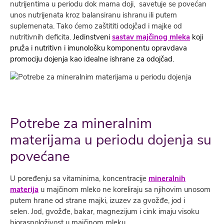
nutrijentima u periodu dok mama doji, savetuje se povećan
unos nutrijenata kroz balansiranu ishranu ili putem
suplemenata. Tako ćemo zaštititi odojčad i majke od
nutritivnih deficita.
Jedinstveni
sastav majčinog mleka
koji
pruža i nutritivn i imunološku komponentu opravdava
promociju dojenja kao idealne ishrane za odojčad.
Potrebe za mineralnim
materijama u periodu dojenja su
povećane
U poređenju sa vitaminima, koncentracije
mineralnih
materija
u majčinom mleko ne koreliraju sa njihovim unosom
putem hrane od strane majki, izuzev za gvožđe, jod i
selen. Jod, gvožđe, bakar, magnezijum i cink imaju visoku
bioraspoloživost u majčinom mleku.