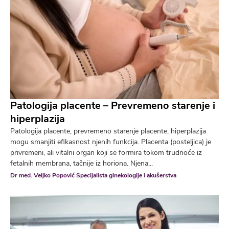
Patologija placente – Prevremeno starenje i
hiperplazija
Patologija placente, prevremeno starenje placente, hiperplazija
mogu smanjiti efikasnost njenih funkcija. Placenta (posteljica) je
privremeni, ali vitalni organ koji se formira tokom trudnoće iz
fetalnih membrana, tačnije iz horiona. Njena...
Dr med. Veljko Popović Specijalista ginekologije i akušerstva