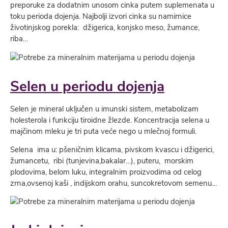
preporuke za dodatnim unosom cinka putem suplemenata u
toku perioda dojenja. Najbolji izvori cinka su namirnice
životinjskog porekla: džigerica, konjsko meso, žumance,
riba…
Selen u periodu dojenja
Selen je mineral uključen u imunski sistem, metabolizam
holesterola i funkciju tiroidne žlezde. Koncentracija selena u
majčinom mleku je tri puta veće nego u mlečnoj formuli.
Selena ima u: pšeničnim klicama, pivskom kvascu i džigerici,
žumancetu, ribi (tunjevina,bakalar…), puteru, morskim
plodovima, belom luku, integralnim proizvodima od celog
zrna,ovsenoj kaši , indijskom orahu, suncokretovom semenu…