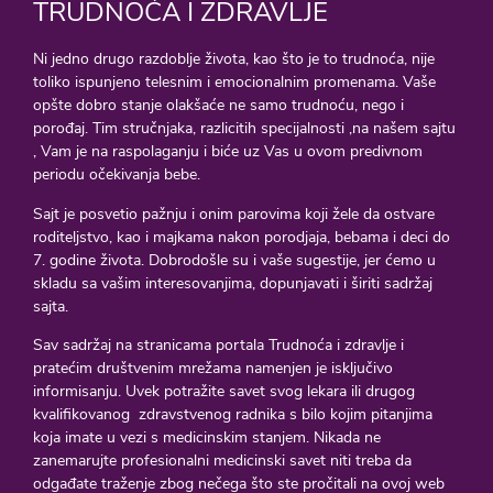
TRUDNOĆA I ZDRAVLJE
Ni jedno drugo razdoblje života, kao što je to trudnoća, nije
toliko ispunjeno telesnim i emocionalnim promenama. Vaše
opšte dobro stanje olakšaće ne samo trudnoću, nego i
porođaj. Tim stručnjaka, razlicitih specijalnosti ,na našem sajtu
, Vam je na raspolaganju i biće uz Vas u ovom predivnom
periodu očekivanja bebe.
Sajt je posvetio pažnju i onim parovima koji žele da ostvare
roditeljstvo, kao i majkama nakon porodjaja, bebama i deci do
7. godine života. Dobrodošle su i vaše sugestije, jer ćemo u
skladu sa vašim interesovanjima, dopunjavati i širiti sadržaj
sajta.
Sav sadržaj na stranicama portala Trudnoća i zdravlje i
pratećim društvenim mrežama namenjen je isključivo
informisanju. Uvek potražite savet svog lekara ili drugog
kvalifikovanog zdravstvenog radnika s bilo kojim pitanjima
koja imate u vezi s medicinskim stanjem. Nikada ne
zanemarujte profesionalni medicinski savet niti treba da
odgađate traženje zbog nečega što ste pročitali na ovoj web