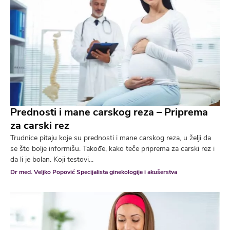
Prednosti i mane carskog reza – Priprema
za carski rez
Trudnice pitaju koje su prednosti i mane carskog reza, u želji da
se što bolje informišu. Takođe, kako teče priprema za carski rez i
da li je bolan. Koji testovi...
Dr med. Veljko Popović Specijalista ginekologije i akušerstva