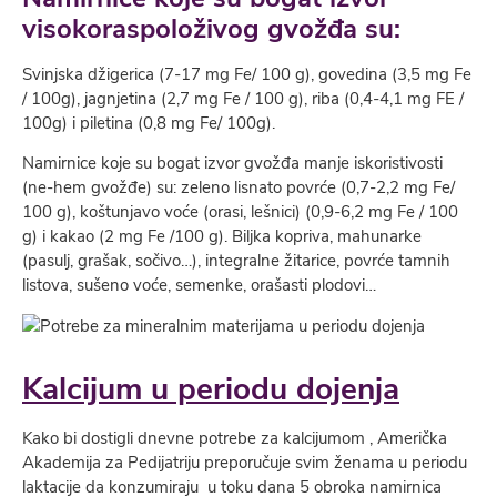
visokoraspoloživog gvožđa su:
Svinjska džigerica (7-17 mg Fe/ 100 g), govedina (3,5 mg Fe
/ 100g), jagnjetina (2,7 mg Fe / 100 g), riba (0,4-4,1 mg FE /
100g) i piletina (0,8 mg Fe/ 100g).
Namirnice koje su bogat izvor gvožđa manje iskoristivosti
(ne-hem gvožđe) su: zeleno lisnato povrće (0,7-2,2 mg Fe/
100 g), koštunjavo voće (orasi, lešnici) (0,9-6,2 mg Fe / 100
g) i kakao (2 mg Fe /100 g). Biljka kopriva, mahunarke
(pasulj, grašak, sočivo…), integralne žitarice, povrće tamnih
listova, sušeno voće, semenke, orašasti plodovi…
Kalcijum u periodu dojenja
Kako bi dostigli dnevne potrebe za kalcijumom , Američka
Akademija za Pedijatriju preporučuje svim ženama u periodu
laktacije da konzumiraju u toku dana 5 obroka namirnica