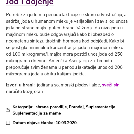
Jod i dojenje
Potrebe za jodom u periodu laktacije se skoro udvostručuju, a
sadržaj joda u humanom mleku je varijabilan i zavisi od unosa
joda od strane majke putem hrane. Važno je da nivo joda u
majčinom mleku bude odgovarajući kako bi obezbedio
neometanu sintezu tiroidnih hormona kod odojčadi. Kako bi
se postigla minimalna koncentracija joda u majčinom mleku
od 100 mikrograma/l, majka mora postići unos joda od 250
mikrograma dnevno. Američka Asocijacija za Tireoidu
preporučuje svim ženama u periodu lakatacije unos od 200
mikrograma joda u obliku kalijum-jodida.
Izvori u hrani:
jodirana so, morski plodovi, alge,
sveži sir
naročito kozji, orah…
Kategorija:
Ishrana porodilje
,
Porođaj
,
Suplementacija
,
Suplementacija za mame
Datum objave članka:
10.03.2020.