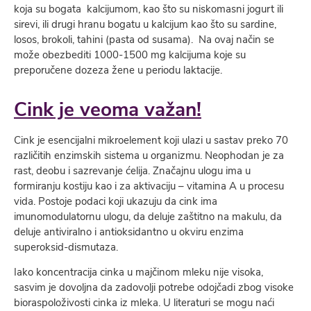
koja su bogata kalcijumom, kao što su niskomasni jogurt ili
sirevi, ili drugi hranu bogatu u kalcijum kao što su sardine,
losos, brokoli, tahini (pasta od susama). Na ovaj način se
može obezbediti 1000-1500 mg kalcijuma koje su
preporučene dozeza žene u periodu laktacije.
Cink je veoma važan!
Cink je esencijalni mikroelement koji ulazi u sastav preko 70
različitih enzimskih sistema u organizmu. Neophodan je za
rast, deobu i sazrevanje ćelija. Značajnu ulogu ima u
formiranju kostiju kao i za aktivaciju – vitamina A u procesu
vida. Postoje podaci koji ukazuju da cink ima
imunomodulatornu ulogu, da deluje zaštitno na makulu, da
deluje antiviralno i antioksidantno u okviru enzima
superoksid-dismutaza.
Iako koncentracija cinka u majčinom mleku nije visoka,
sasvim je dovoljna da zadovolji potrebe odojčadi zbog visoke
bioraspoloživosti cinka iz mleka. U literaturi se mogu naći