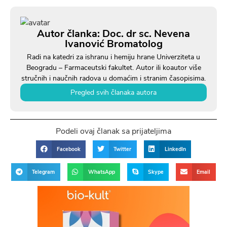
Autor članka: Doc. dr sc. Nevena
Ivanović Bromatolog
Radi na katedri za ishranu i hemiju hrane Univerziteta u
Beogradu – Farmaceutski fakultet. Autor ili koautor više
stručnih i naučnih radova u domaćim i stranim časopisima.
Pregled svih članaka autora
Podeli ovaj članak sa prijateljima
Facebook
Twitter
LinkedIn
Telegram
WhatsApp
Skype
Email