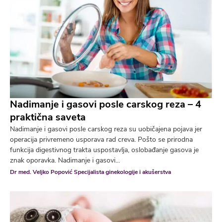
Nadimanje i gasovi posle carskog reza – 4
praktična saveta
Nadimanje i gasovi posle carskog reza su uobičajena pojava jer
operacija privremeno usporava rad creva. Pošto se prirodna
funkcija digestivnog trakta uspostavlja, oslobađanje gasova je
znak oporavka. Nadimanje i gasovi...
Dr med. Veljko Popović Specijalista ginekologije i akušerstva