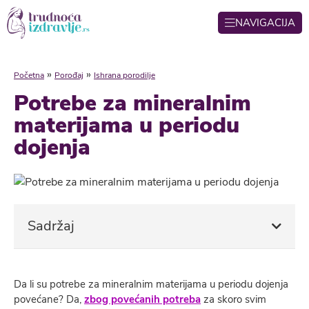
NAVIGACIJA
»
»
Početna
Porođaj
Ishrana porodilje
Potrebe za mineralnim
materijama u periodu
dojenja
Sadržaj
Da li su potrebe za mineralnim materijama u periodu dojenja
povećane? Da,
zbog povećanih potreba
za skoro svim