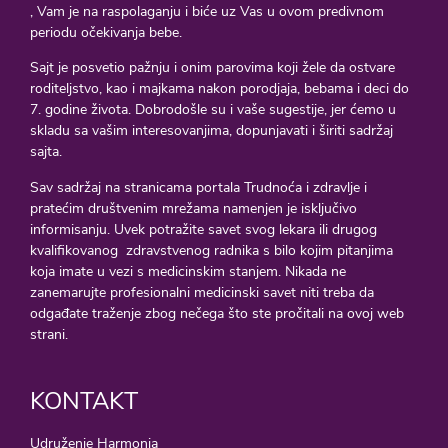
, Vam je na raspolaganju i biće uz Vas u ovom predivnom
periodu očekivanja bebe.
Sajt je posvetio pažnju i onim parovima koji žele da ostvare
roditeljstvo, kao i majkama nakon porodjaja, bebama i deci do
7. godine života. Dobrodošle su i vaše sugestije, jer ćemo u
skladu sa vašim interesovanjima, dopunjavati i širiti sadržaj
sajta.
Sav sadržaj na stranicama portala Trudnoća i zdravlje i
pratećim društvenim mrežama namenjen je isključivo
informisanju. Uvek potražite savet svog lekara ili drugog
kvalifikovanog zdravstvenog radnika s bilo kojim pitanjima
koja imate u vezi s medicinskim stanjem. Nikada ne
zanemarujte profesionalni medicinski savet niti treba da
odgađate traženje zbog nečega što ste pročitali na ovoj web
strani.
KONTAKT
Udruženje Harmonia