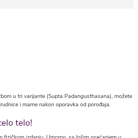
žbom u tri varijante (Supta Padangusthasana), možete
 i trudnice i mame nakon oporavka od porođaja.
elo telo!
m fizičkom izdanju. Umorno, sa lošim osećanjem u