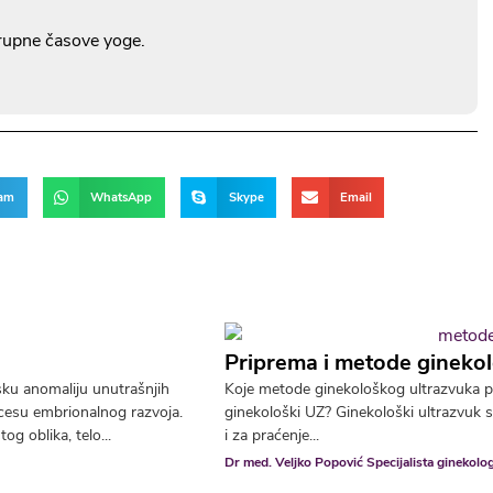
grupne časove yoge.
ram
WhatsApp
Skype
Email
Priprema i metode gineko
sku anomaliju unutrašnjih
Koje metode ginekološkog ultrazvuka pos
cesu embrionalnog razvoja.
ginekološki UZ? Ginekološki ultrazvuk s
g oblika, telo...
i za praćenje...
Dr med. Veljko Popović Specijalista ginekolog