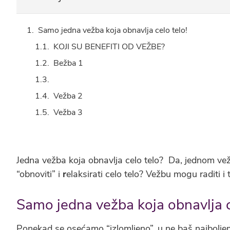
Samo jedna vežba koja obnavlja celo telo!
KOJI SU BENEFITI OD VEŽBE?
Bežba 1
Vežba 2
Vežba 3
Jedna vežba koja obnavlja celo telo? Da, jednom ve
“obnoviti” i
r
elaksirati celo telo? Vežbu mogu raditi
Samo jedna vežba koja obnavlja c
Ponekad se osećamo “izlomljeno”, u ne baš najbolje