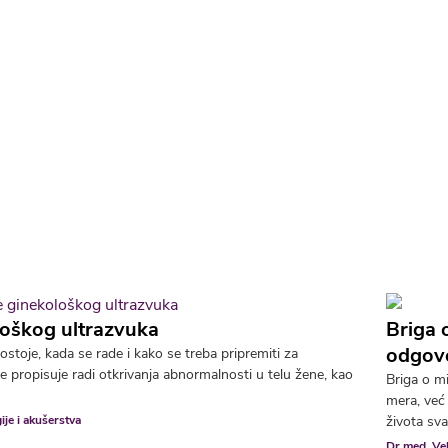
loškog ultrazvuka
Briga 
odgov
toje, kada se rade i kako se treba pripremiti za
e propisuje radi otkrivanja abnormalnosti u telu žene, kao
Briga o mi
mera, već 
ije i akušerstva
života sv
Dr med. Vel