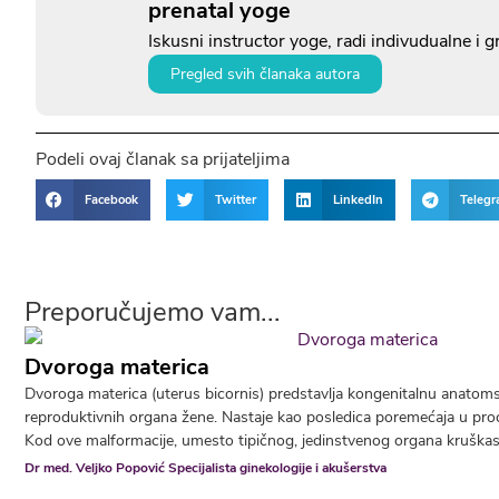
prenatal yoge
Iskusni instructor yoge, radi indivudualne i 
Pregled svih članaka autora
Podeli ovaj članak sa prijateljima
Facebook
Twitter
LinkedIn
Teleg
Preporučujemo vam...
Dvoroga materica
Dvoroga materica (uterus bicornis) predstavlja kongenitalnu anatom
reproduktivnih organa žene. Nastaje kao posledica poremećaja u pro
Kod ove malformacije, umesto tipičnog, jedinstvenog organa kruškasto
Dr med. Veljko Popović Specijalista ginekologije i akušerstva