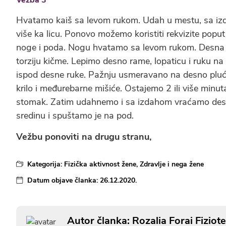
Vežba 3
Hvatamo kaiš sa levom rukom. Udah u mestu, sa izd
više ka licu. Ponovo možemo koristiti rekvizite poput 
noge i poda. Nogu hvatamo sa levom rukom. Desna ru
torziju kičme. Lepimo desno rame, lopaticu i ruku na
ispod desne ruke. Pažnju usmeravano na desno pluć
krilo i međurebarne mišiće. Ostajemo 2 ili više minut
stomak. Zatim udahnemo i sa izdahom vraćamo desnu
sredinu i spuštamo je na pod.
Vežbu ponoviti na drugu stranu,
Kategorija:
Fizička aktivnost žene
,
Zdravlje i nega žene
Datum objave članka:
26.12.2020.
Autor članka: Rozalia Forai Fiziote