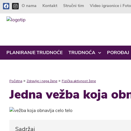
O nama
Kontakt
Stručni tim
Video igraonice i Fot
PLANIRANJE TRUDNOĆE
TRUDNOĆA
POROĐAJ
»
»
Početna
Zdravlje i nega žene
Fizička aktivnost žene
Jedna vežba koja obn
Sadržaj