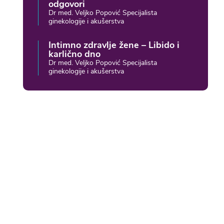
odgovori
Dr med. Veljko Popović Specijalista
ginekologije i akušerstva
Intimno zdravlje žene – Libido i
karlično dno
Dr med. Veljko Popović Specijalista
ginekologije i akušerstva