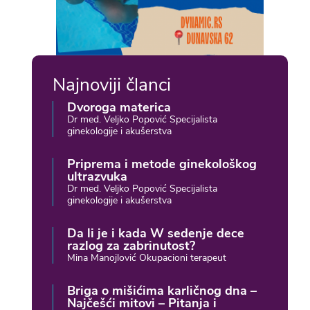
Najnoviji članci
Dvoroga materica
Dr med. Veljko Popović Specijalista
ginekologije i akušerstva
Priprema i metode ginekološkog
ultrazvuka
Dr med. Veljko Popović Specijalista
ginekologije i akušerstva
Da li je i kada W sedenje dece
razlog za zabrinutost?
Mina Manojlović Okupacioni terapeut
Briga o mišićima karličnog dna –
Najčešći mitovi – Pitanja i