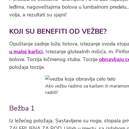
leđima, nagoveštajima bolova u lumbalnom predelu…
volja, a rezultati su sjajni!
KOJI SU BENEFITI OD VEŽBE?
Opuštanje zadnje lože, listova, istezanje svoda stopa
u maloj karlici
.
Istezanje glutealnih mišića, m. Pirif
bolove. Torzija kičmenog stuba. Torzije
obnavljaju c
položaja torzije.
Ako vežbu radimo sa kaišem ili maramom,
radiiti!
Bežba 1
Iz ležećeg položaja. Sastavljene su noge, stopala p
ZALEPLJENA ZA POD. Udah u mestu, sa izdahom odi