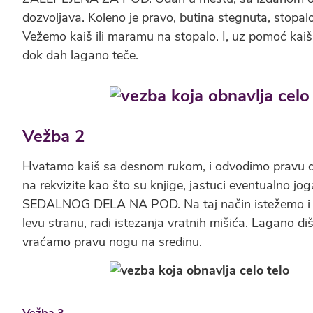
dozvoljava. Koleno je pravo, butina stegnuta, stopal
Vežemo kaiš ili maramu na stopalo. I, uz pomoć kaiš
dok dah lagano teče.
Vežba 2
Hvatamo kaiš sa desnom rukom, i odvodimo pravu d
na rekvizite kao što su knjige, jastuci eventualno
SEDALNOG DELA NA POD. Na taj način istežemo i lu
levu stranu, radi istezanja vratnih mišića. Lagano di
vraćamo pravu nogu na sredinu.