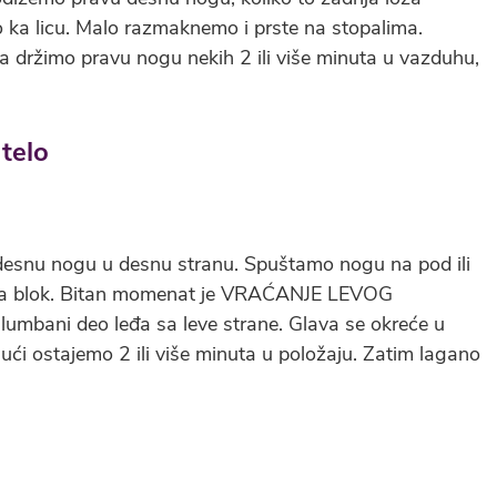
o ka licu. Malo razmaknemo i prste na stopalima.
a držimo pravu nogu nekih 2 ili više minuta u vazduhu,
esnu nogu u desnu stranu. Spuštamo nogu na pod ili
 joga blok. Bitan momenat je VRAĆANJE LEVOG
mbani deo leđa sa leve strane. Glava se okreće u
šući ostajemo 2 ili više minuta u položaju. Zatim lagano