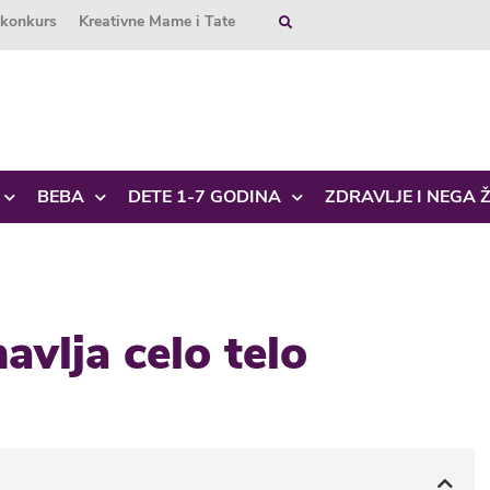
okonkurs
Kreativne Mame i Tate
BEBA
DETE 1-7 GODINA
ZDRAVLJE I NEGA 
avlja celo telo