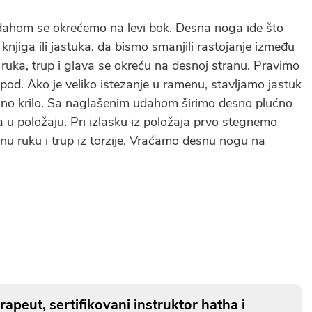
ahom se okrećemo na levi bok. Desna noga ide što
knjiga ili jastuka, da bismo smanjili rastojanje između
ka, trup i glava se okreću na desnoj stranu. Pravimo
 pod. Ako je veliko istezanje u ramenu, stavljamo jastuk
no krilo. Sa naglašenim udahom širimo desno plućno
a u položaju. Pri izlasku iz položaja prvo stegnemo
 ruku i trup iz torzije. Vraćamo desnu nogu na
rapeut, sertifikovani instruktor hatha i