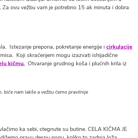
 Za ovu vežbu vam je potrebno 15 ak minuta i dobra
la. Istezanje prepona, pokretanje energije i
cirkulacije
ormisa. Koji skraćenjem mogu izazvati ishijadične
elu
kičmu.
Otvaranje grudnog koša i plućnih krila iz
 biće nam lakše a vežbu ćemo pravilnije
rivlačimo ka sebi, stegnute su butine. CELA KIČMA JE
žemo pravu desnu nogu, koliko to zadnja loža