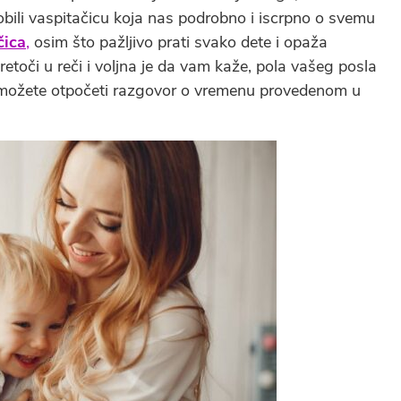
dobili vaspitačicu koja nas podrobno i iscrpno o svemu
čica
,
osim što pažljivo prati svako dete i opaža
retoči u reči i voljna je da vam kaže, pola vašeg posla
, možete otpočeti razgovor o vremenu provedenom u