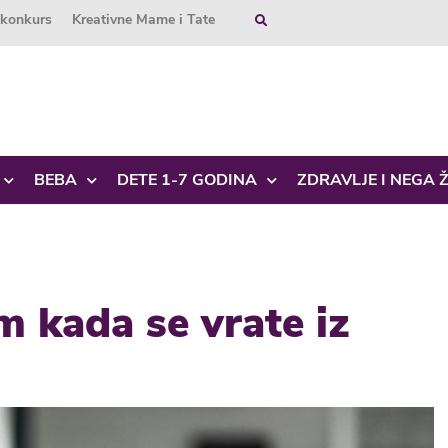
okonkurs
Kreativne Mame i Tate
BEBA
DETE 1-7 GODINA
ZDRAVLJE I NEGA 
m kada se vrate iz