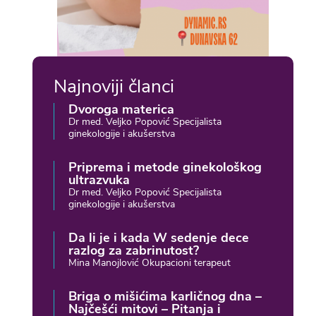
Najnoviji članci
Dvoroga materica
Dr med. Veljko Popović Specijalista
ginekologije i akušerstva
Priprema i metode ginekološkog
ultrazvuka
Dr med. Veljko Popović Specijalista
ginekologije i akušerstva
Da li je i kada W sedenje dece
razlog za zabrinutost?
Mina Manojlović Okupacioni terapeut
Briga o mišićima karličnog dna –
Najčešći mitovi – Pitanja i