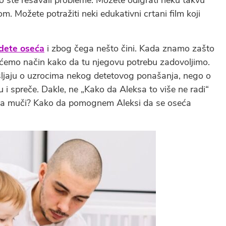
ako ste rešavali probleme. Možete odigrati neku takvu
. Možete potražiti neki edukativni crtani film koji
 dete oseća
i zbog čega nešto čini. Kada znamo zašto
i ćemo način kako da tu njegovu potrebu zadovoljimo.
išljaju o uzrocima nekog detetovog ponašanja, nego o
i spreče. Dakle, ne „Kako da Aleksa to više ne radi“
a ga muči? Kako da pomognem Aleksi da se oseća