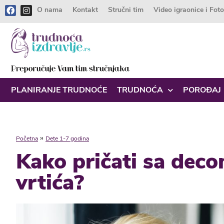
O nama
Kontakt
Stručni tim
Video igraonice i Fot
PLANIRANJE TRUDNOĆE
TRUDNOĆA
POROĐAJ
»
Početna
Dete 1-7 godina
Kako pričati sa deco
vrtića?