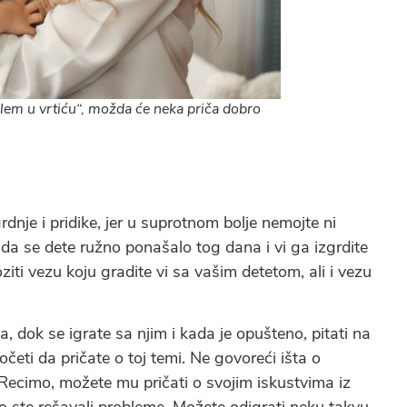
lem u vrtiću“, možda će neka priča dobro
dnje i pridike, jer u suprotnom bolje nemojte ni
 da se dete ružno ponašalo tog dana i vi ga izgrdite
iti vezu koju gradite vi sa vašim detetom, ali i vezu
 dok se igrate sa njim i kada je opušteno, pitati na
četi da pričate o toj temi. Ne govoreći išta o
 Recimo, možete mu pričati o svojim iskustvima iz