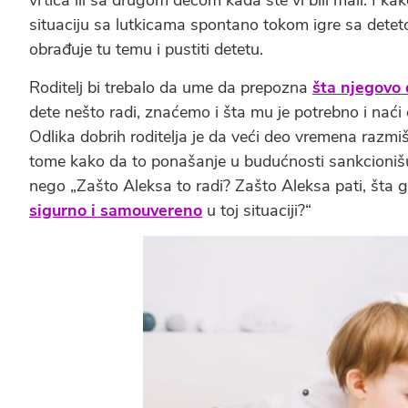
vrtića ili sa drugom decom kada ste vi bili mali. I k
situaciju sa lutkicama spontano tokom igre sa detetom
obrađuje tu temu i pustiti detetu.
Roditelj bi trebalo da ume da prepozna
šta njegovo
dete nešto radi, znaćemo i šta mu je potrebno i nać
Odlika dobrih roditelja je da veći deo vremena razm
tome kako da to ponašanje u budućnosti sankcionišu 
nego „Zašto Aleksa to radi? Zašto Aleksa pati, št
sigurno i samouvereno
u toj situaciji?“