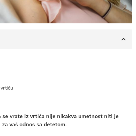
 vrtiću
e vrate iz vrtića nije nikakva umetnost niti je
 i za vaš odnos sa detetom.