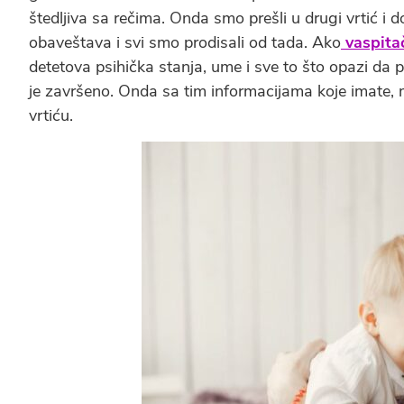
štedljiva sa rečima. Onda smo prešli u drugi vrtić i 
obaveštava i svi smo prodisali od tada. Ako
vaspita
detetova psihička stanja, ume i sve to što opazi da p
je završeno. Onda sa tim informacijama koje imate
vrtiću.