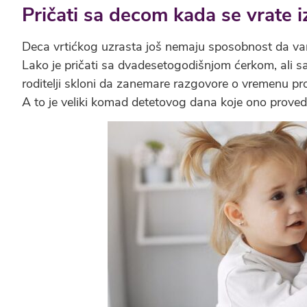
Pričati sa decom kada se vrate i
Deca vrtićkog uzrasta još nemaju sposobnost da vam
Lako je pričati sa dvadesetogodišnjom ćerkom, ali s
roditelji skloni da zanemare razgovore o vremenu pr
A to je veliki komad detetovog dana koje ono prove