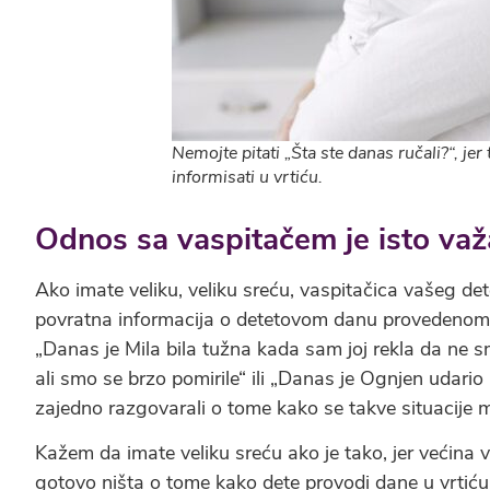
Nemojte pitati „Šta ste danas ručali?“, jer
informisati u vrtiću.
Odnos sa vaspitačem je isto va
Ako imate veliku, veliku sreću, vaspitačica vašeg det
povratna informacija o detetovom danu provedenom u
„Danas je Mila bila tužna kada sam joj rekla da ne s
ali smo se brzo pomirile“ ili „Danas je Ognjen udari
zajedno razgovarali o tome kako se takve situacije 
Kažem da imate veliku sreću ako je tako, jer većina v
gotovo ništa o tome kako dete provodi dane u vrtiću. 