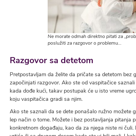
Ne morate odmah direktno pitati za „prob
poslužiti za razgovor o problemu…
Razgovor sa detetom
Pretpostavljam da želite da pričate sa detetom bez gr
započinjati razgovor. Ako ste od vaspitačice saznali
kada dođe kući, takav postupak će u isto vreme ugroz
koju vaspitačica gradi sa njim.
Ako ste saznali da se dete ponašalo ružno možete ga,
lep način o tome. Možete i bez postavljanja pitanja po
konkretnom događaju, kao da za njega niste ni čuli.