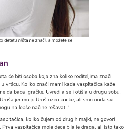
 to detetu ništa ne znači, a možete se
žan
eta će biti osoba koja zna koliko roditeljima znači
 vrtiću. Koliko znači mami kada vaspitačica kaže
me da baca igračke. Uvredila se i otišla u drugu sobu,
o Uroša jer mu je Uroš uzeo kocke, ali smo onda svi
mogu na lepše načine rešavati.“
aspitačica, koliko čujem od drugih majki, ne govori
Prva vaspitačica moje dece bila je draga, ali isto tako