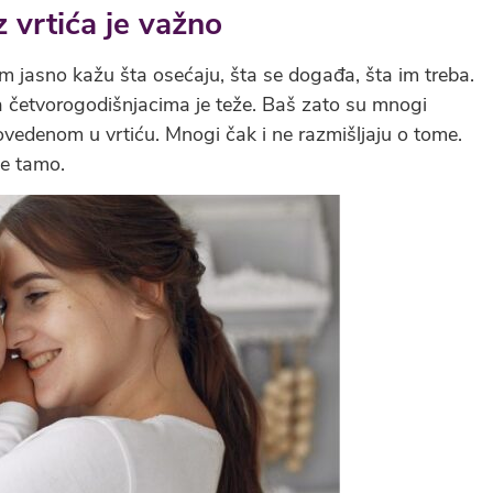
z vrtića je važno
 jasno kažu šta osećaju, šta se događa, šta im treba.
a četvorogodišnjacima je teže. Baš zato su mnogi
ovedenom u vrtiću. Mnogi čak i ne razmišljaju o tome.
de tamo.