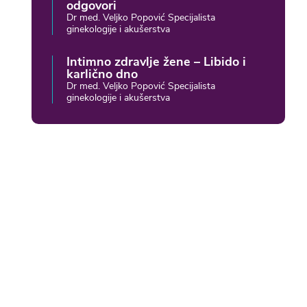
odgovori
Dr med. Veljko Popović Specijalista
ginekologije i akušerstva
Intimno zdravlje žene – Libido i
karlično dno
Dr med. Veljko Popović Specijalista
ginekologije i akušerstva