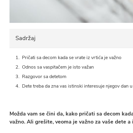
Sadržaj
Pričati sa decom kada se vrate iz vrtića je važno
Odnos sa vaspitačem je isto važan
Razgovor sa detetom
Dete treba da zna vas istinski interesuje njegov dan u
Možda vam se čini da, kako pričati sa decom kada s
važno. Ali grešite, veoma je važno za vaše dete a