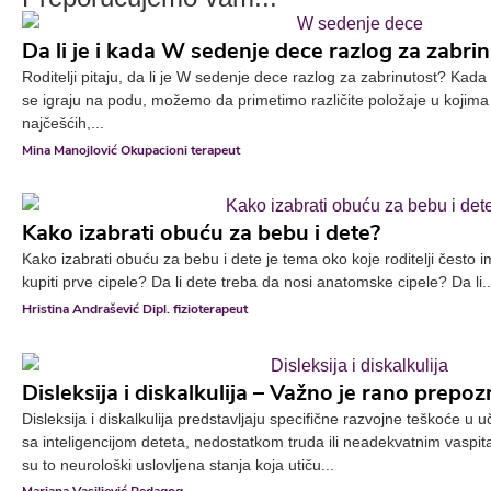
Da li je i kada W sedenje dece razlog za zabri
Roditelji pitaju, da li je W sedenje dece razlog za zabrinutost? K
se igraju na podu, možemo da primetimo različite položaje u kojim
najčešćih,...
Mina Manojlović Okupacioni terapeut
Kako izabrati obuću za bebu i dete?
Kako izabrati obuću za bebu i dete je tema oko koje roditelji često
kupiti prve cipele? Da li dete treba da nosi anatomske cipele? Da li..
Hristina Andrašević Dipl. fizioterapeut
Disleksija i diskalkulija – Važno je rano prepo
Disleksija i diskalkulija predstavljaju specifične razvojne teškoće u
sa inteligencijom deteta, nedostatkom truda ili neadekvatnim vaspi
su to neurološki uslovljena stanja koja utiču...