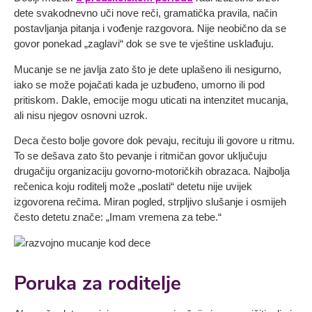
dete svakodnevno uči nove reči, gramatička pravila, način
postavljanja pitanja i vođenje razgovora. Nije neobično da se
govor ponekad „zaglavi“ dok se sve te vještine usklađuju.
Mucanje se ne javlja zato što je dete uplašeno ili nesigurno,
iako se može pojačati kada je uzbuđeno, umorno ili pod
pritiskom. Dakle, emocije mogu uticati na intenzitet mucanja,
ali nisu njegov osnovni uzrok.
Deca često bolje govore dok pevaju, recituju ili govore u ritmu.
To se dešava zato što pevanje i ritmičan govor uključuju
drugačiju organizaciju govorno-motoričkih obrazaca. Najbolja
rečenica koju roditelj može „poslati“ detetu nije uvijek
izgovorena rečima. Miran pogled, strpljivo slušanje i osmijeh
često detetu znače: „Imam vremena za tebe.“
Poruka za roditelje