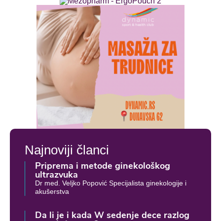
Najnoviji članci
Priprema i metode ginekološkog
ultrazvuka
Dr med. Veljko Popović Specijalista ginekologije i
akušerstva
Da li je i kada W sedenje dece razlog