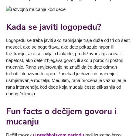
Kada se javiti logopedu?
Logopedu se treba javiti ako zapinjanje traje duže od tri do šest
meseci, ako se pogoršava, ako dete pokazuje napor ili
frustraciju, ako se javljaju blokade, produžavanja glasova ili
napetost, ako dete izbjegava govor, ili ako u porodici postoji
mucanje. Rano savjetovanje ne znači da će dete odmah
trebati intenzivnu terapiju. Ponekad je dovoljno praćenje i
usmjeravanje roditelja. Međutim, rana procena je važna jer je
rana intervencija kod dece koja mucaju često efikasnija od
dugog čekanja.
Fun facts o dečijem govoru i
mucanju
u predškolskom periodu
Dečiji mozak
radi izuzetno brzo: