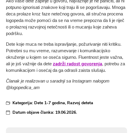
Ako vaše dete zapinje u govoru, najvažnije je ne paničiti, ali ni
potpuno ignorisati znakove koji traju ili se pogoršavaju. Mnoga
deca prolaze kroz faze netečnog govora, ali stručna procena
logopeda može pomoći da se na vreme prepozna da li je riječ
o prolaznoj razvojnoj netečnosti ili o mucanju koje zaheva
podršku.
Dete koje muca ne treba ispravljanje, požurivanje niti kritiku.
Potrebni su mu vreme, razumevanje i komunikacijsko
okruženje u kojem se oseća sigurno. Fluentnost jeste važna,
zadrži radost govorenja
ali je još važnije da dete
, potrebu za
komunikacijom i osećaj da ga odrasli zaista slušaju.
Članak je realizovan u saradnji sa Instagram nalogom
@logopedica_am
Kategorija:
Dete 1-7 godina
,
Razvoj deteta
Datum objave članka:
19.06.2026.