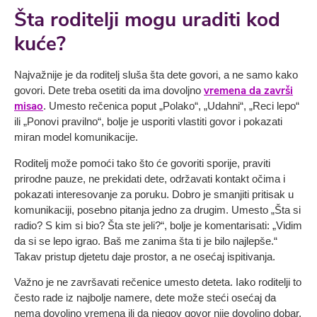
Šta roditelji mogu uraditi kod
kuće?
Najvažnije je da roditelj sluša šta dete govori, a ne samo kako
vremena da završi
govori. Dete treba osetiti da ima dovoljno
misao
. Umesto rečenica poput „Polako“, „Udahni“, „Reci lepo“
ili „Ponovi pravilno“, bolje je usporiti vlastiti govor i pokazati
miran model komunikacije.
Roditelj može pomoći tako što će govoriti sporije, praviti
prirodne pauze, ne prekidati dete, održavati kontakt očima i
pokazati interesovanje za poruku. Dobro je smanjiti pritisak u
komunikaciji, posebno pitanja jedno za drugim. Umesto „Šta si
radio? S kim si bio? Šta ste jeli?“, bolje je komentarisati: „Vidim
da si se lepo igrao. Baš me zanima šta ti je bilo najlepše.“
Takav pristup djetetu daje prostor, a ne osećaj ispitivanja.
Važno je ne završavati rečenice umesto deteta. Iako roditelji to
često rade iz najbolje namere, dete može steći osećaj da
nema dovoljno vremena ili da njegov govor nije dovoljno dobar.