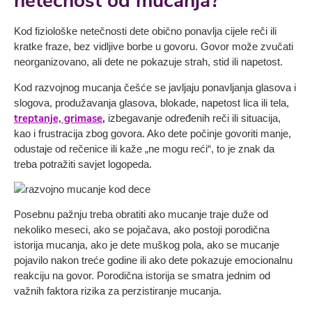
netečnost od mucanja?
Kod fiziološke netečnosti dete obično ponavlja cijele reči ili
kratke fraze, bez vidljive borbe u govoru. Govor može zvučati
neorganizovano, ali dete ne pokazuje strah, stid ili napetost.
Kod razvojnog mucanja češće se javljaju ponavljanja glasova i
slogova, produžavanja glasova, blokade, napetost lica ili tela,
treptanje, grimase
,
izbegavanje određenih reči ili situacija,
kao i frustracija zbog govora. Ako dete počinje govoriti manje,
odustaje od rečenice ili kaže „ne mogu reći“, to je znak da
treba potražiti savjet logopeda.
Posebnu pažnju treba obratiti ako mucanje traje duže od
nekoliko meseci, ako se pojačava, ako postoji porodična
istorija mucanja, ako je dete muškog pola, ako se mucanje
pojavilo nakon treće godine ili ako dete pokazuje emocionalnu
reakciju na govor. Porodična istorija se smatra jednim od
važnih faktora rizika za perzistiranje mucanja.