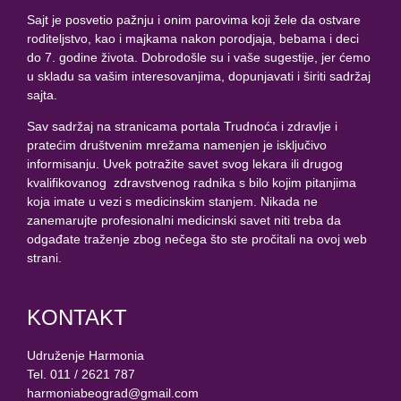
Sajt je posvetio pažnju i onim parovima koji žele da ostvare
roditeljstvo, kao i majkama nakon porodjaja, bebama i deci
do 7. godine života. Dobrodošle su i vaše sugestije, jer ćemo
u skladu sa vašim interesovanjima, dopunjavati i širiti sadržaj
sajta.
Sav sadržaj na stranicama portala Trudnoća i zdravlje i
pratećim društvenim mrežama namenjen je isključivo
informisanju. Uvek potražite savet svog lekara ili drugog
kvalifikovanog zdravstvenog radnika s bilo kojim pitanjima
koja imate u vezi s medicinskim stanjem. Nikada ne
zanemarujte profesionalni medicinski savet niti treba da
odgađate traženje zbog nečega što ste pročitali na ovoj web
strani.
KONTAKT
Udruženje Harmonia
Tel. 011 / 2621 787
harmoniabeograd@gmail.com