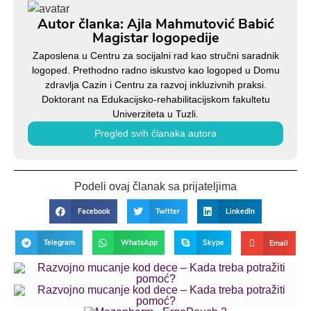
Autor članka: Ajla Mahmutović Babić
Magistar logopedije
Zaposlena u Centru za socijalni rad kao stručni saradnik
logoped. Prethodno radno iskustvo kao logoped u Domu
zdravlja Cazin i Centru za razvoj inkluzivnih praksi.
Doktorant na Edukacijsko-rehabilitacijskom fakultetu
Univerziteta u Tuzli.
Pregled svih članaka autora
Podeli ovaj članak sa prijateljima
Facebook
Twitter
LinkedIn
Telegram
WhatsApp
Skype
Email