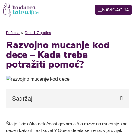
NAVIGACIJA
»
Početna
Dete 1-7 godina
Razvojno mucanje kod
dece – Kada treba
potražiti pomoć?
Sadržaj
Šta je fiziološka netečnost govora a šta razvojno mucanje kod
dece i kako ih razlikovati? Govor deteta se ne razvija uvijek