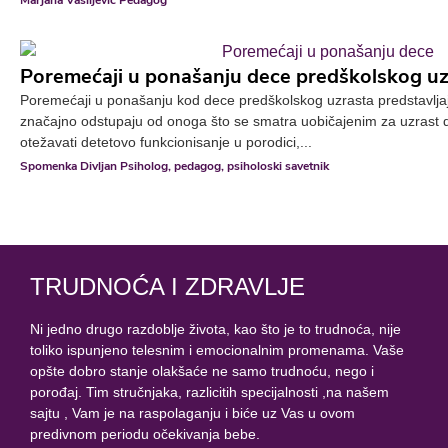
Marjana Vasiljević Pedagog
Poremećaji u ponašanju dece predškolskog uz
Poremećaji u ponašanju kod dece predškolskog uzrasta predstavlja
značajno odstupaju od onoga što se smatra uobičajenim za uzrast d
otežavati detetovo funkcionisanje u porodici,...
Spomenka Divljan Psiholog, pedagog, psiholoski savetnik
TRUDNOĆA I ZDRAVLJE
Ni jedno drugo razdoblje života, kao što je to trudnoća, nije
toliko ispunjeno telesnim i emocionalnim promenama. Vaše
opšte dobro stanje olakšaće ne samo trudnoću, nego i
porođaj. Tim stručnjaka, razlicitih specijalnosti ,na našem
sajtu , Vam je na raspolaganju i biće uz Vas u ovom
predivnom periodu očekivanja bebe.