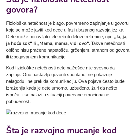
govora?
Fiziološka netečnost je blago, povremeno zapinjanje u govoru
koje se može javiti kod dece u fazi ubrzanog razvoja jezika.
„Ja, ja,
Dete može ponavljati cele reči ili delove rečenice, npr.
ja hoću sok“
„Mama, mama, vidi ovo“.
ili
Takve netečnosti
obično nisu praćene napetošću, grčenjem, strahom od govora
ili izbegavanjem komunikacije.
Kod fiziološke netečnosti dete najčešće nije svesno da
zapinje. Ono nastavlja govoriti spontano, ne pokazuje
nelagodu i ne prekida komunikaciju. Ova pojava često bude
izraženija kada je dete umorno, uzbuđeno, žuri da nešto
ispriča ili se nalazi u situaciji povećane emocionalne
pobuđenosti.
Šta je razvojno mucanje
kod