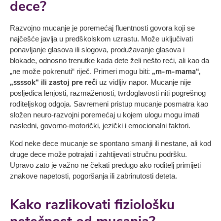
dece
?
Razvojno mucanje je poremećaj fluentnosti govora koji se
najčešće javlja u predškolskom uzrastu. Može uključivati
ponavljanje glasova ili slogova, produžavanje glasova i
blokade, odnosno trenutke kada dete želi nešto reći, ali kao da
„m-m-mama“,
„ne može pokrenuti“ riječ. Primeri mogu biti:
„ssssok“ ili zastoj pre reči
uz vidljiv napor. Mucanje nije
posljedica lenjosti, razmaženosti, tvrdoglavosti niti pogrešnog
roditeljskog odgoja. Savremeni pristup mucanje posmatra kao
složen neuro-razvojni poremećaj u kojem ulogu mogu imati
nasledni, govorno-motorički, jezički i emocionalni faktori.
Kod neke dece mucanje se spontano smanji ili nestane, ali kod
druge dece može potrajati i zahtijevati stručnu podršku.
Upravo zato je važno ne čekati predugo ako roditelj primijeti
znakove napetosti, pogoršanja ili zabrinutosti deteta.
Kako razlikovati fiziološku