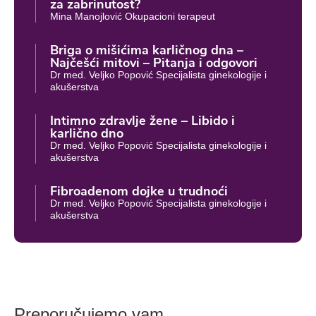
za zabrinutost?
Mina Manojlović Okupacioni terapeut
Briga o mišićima karličnog dna –
Najčešći mitovi – Pitanja i odgovori
Dr med. Veljko Popović Specijalista ginekologije i
akušerstva
Intimno zdravlje žene – Libido i
karlično dno
Dr med. Veljko Popović Specijalista ginekologije i
akušerstva
Fibroadenom dojke u trudnoći
Dr med. Veljko Popović Specijalista ginekologije i
akušerstva
Preporučujemo vam...