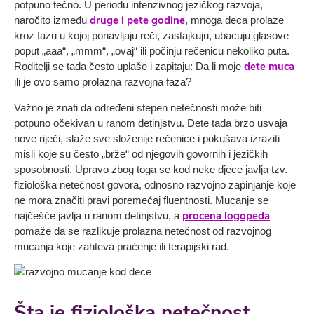
potpuno tečno. U periodu intenzivnog jezičkog razvoja,
druge i pete godine
naročito između
, mnoga deca prolaze
kroz fazu u kojoj ponavljaju reči, zastajkuju, ubacuju glasove
poput „aaa“, „mmm“, „ovaj“ ili počinju rečenicu nekoliko puta.
dete muca
Roditelji se tada često uplaše i zapitaju: Da li moje
ili je ovo samo prolazna razvojna faza?
Važno je znati da određeni stepen netečnosti može biti
potpuno očekivan u ranom detinjstvu. Dete tada brzo usvaja
nove riječi, slaže sve složenije rečenice i pokušava izraziti
misli koje su često „brže“ od njegovih govornih i jezičkih
sposobnosti. Upravo zbog toga se kod neke djece javlja tzv.
fiziološka netečnost govora, odnosno razvojno zapinjanje koje
ne mora značiti pravi poremećaj fluentnosti. Mucanje se
procena logopeda
najčešće javlja u ranom detinjstvu, a
pomaže da se razlikuje prolazna netečnost od razvojnog
mucanja koje zahteva praćenje ili terapijski rad.
Šta je fiziološka netečnost