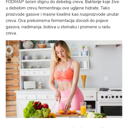
FODMAP šećeri stignu do debelog creva. Bakterije koje žive
u debelom crevu fermentiraju ove ugljene hidrate. Tako
proizvode gasove i masne kiseline kao nusproizvode unutar
creva. Ova prekomerna fermentacija dovodi do pojave
gasova, nadimanja, bolova u stomaku i promene u radu
creva.