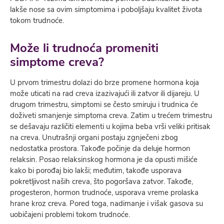
lakše nose sa ovim simptomima i poboljšaju kvalitet života
tokom trudnoće.
Može li trudnoća promeniti
simptome creva?
U prvom trimestru dolazi do brze promene hormona koja
može uticati na rad creva izazivajući ili zatvor ili dijareju. U
drugom trimestru, simptomi se često smiruju i trudnica će
doživeti smanjenje simptoma creva. Zatim u trećem trimestru
se dešavaju različiti elementi u kojima beba vrši veliki pritisak
na creva. Unutrašnji organi postaju zgnječeni zbog
nedostatka prostora. Takođe počinje da deluje hormon
relaksin. Posao relaksinskog hormona je da opusti mišiće
kako bi porođaj bio lakši; međutim, takođe usporava
pokretljivost naših creva, što pogoršava zatvor. Takođe,
progesteron, hormon trudnoće, usporava vreme prolaska
hrane kroz creva. Pored toga, nadimanje i višak gasova su
uobičajeni problemi tokom trudnoće.