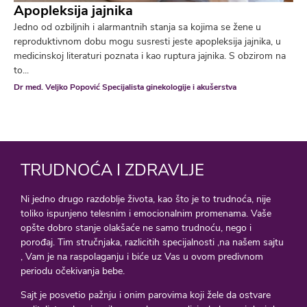
Apopleksija jajnika
Jedno od ozbiljnih i alarmantnih stanja sa kojima se žene u
reproduktivnom dobu mogu susresti jeste apopleksija jajnika, u
medicinskoj literaturi poznata i kao ruptura jajnika. S obzirom na
to...
Dr med. Veljko Popović Specijalista ginekologije i akušerstva
TRUDNOĆA I ZDRAVLJE
Ni jedno drugo razdoblje života, kao što je to trudnoća, nije
toliko ispunjeno telesnim i emocionalnim promenama. Vaše
opšte dobro stanje olakšaće ne samo trudnoću, nego i
porođaj. Tim stručnjaka, razlicitih specijalnosti ,na našem sajtu
, Vam je na raspolaganju i biće uz Vas u ovom predivnom
periodu očekivanja bebe.
Sajt je posvetio pažnju i onim parovima koji žele da ostvare