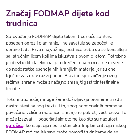
Značaj FODMAP dijete kod
trudnica
Sprovođenje FODMAP dijete tokom trudnoće zahteva
poseban oprez i planiranje, i ne savetuje se započeti je
upravo tada. Prvo i najvažnije, trudnice treba da se konsultuju
sa stručnim licem koji ima iskustva s ovom dijetom. Potrebno
je obezbediti da eliminacija određenih namirnica ne dovede
do nedostatka esencijalnih hranljivih materija, jer su one
ključne za zdrav razvoj bebe. Pravilno sprovođenje ovog
režima ishrane može značajno smanjiti gastrointestinalne
tegobe.
Tokom trudnoće, mnoge žene doživljavaju promene u radu
gastrointestinalnog trakta. I to, zbog hormonalnih promena,
povećane veličine materice i smanjene pokretljivosti creva. To
može izazvati ili pogoršati simptome kao što su nadutost,
gorušica,
konstipacija i bol u stomaku. Implementacija niskog
FODMAP režima ishrane može pomoći trudnicama da se