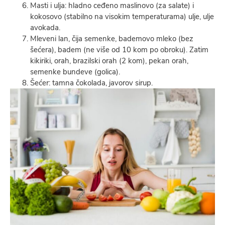
Masti i ulja: hladno ceđeno maslinovo (za salate) i
kokosovo (stabilno na visokim temperaturama) ulje, ulje
avokada.
Mleveni lan, čija semenke, bademovo mleko (bez
šećera), badem (ne više od 10 kom po obroku). Zatim
kikiriki, orah, brazilski orah (2 kom), pekan orah,
semenke bundeve (golica).
Šećer: tamna čokolada, javorov sirup.