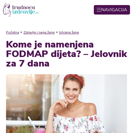
NAVIGACIJA
»
»
Početna
Zdravlje i nega žene
Ishrana žene
Kome je namenjena
FODMAP dijeta? – Jelovnik
za 7 dana