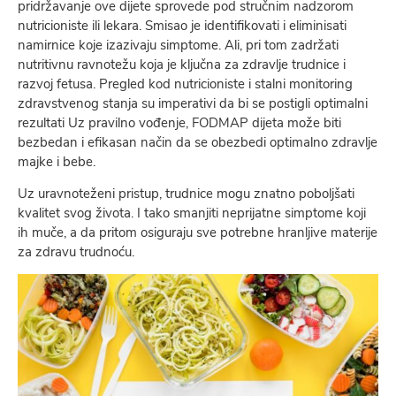
pridržavanje ove dijete sprovede pod stručnim nadzorom
nutricioniste ili lekara. Smisao je identifikovati i eliminisati
namirnice koje izazivaju simptome. Ali, pri tom zadržati
nutritivnu ravnotežu koja je ključna za zdravlje trudnice i
razvoj fetusa. Pregled kod nutricioniste i stalni monitoring
zdravstvenog stanja su imperativi da bi se postigli optimalni
rezultati Uz pravilno vođenje, FODMAP dijeta može biti
bezbedan i efikasan način da se obezbedi optimalno zdravlje
majke i bebe.
Uz uravnoteženi pristup, trudnice mogu znatno poboljšati
kvalitet svog života. I tako smanjiti neprijatne simptome koji
ih muče, a da pritom osiguraju sve potrebne hranljive materije
za zdravu trudnoću.