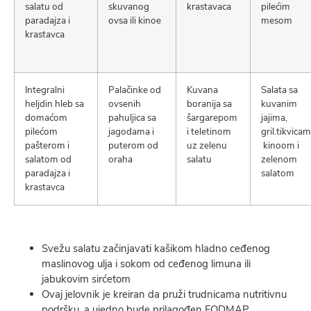
salatu od
skuvanog
krastavaca
pilećim
paradajza i
ovsa ili kinoe
mesom
krastavca
Integralni
Palačinke od
Kuvana
Salata sa
heljdin hleb sa
ovsenih
boranija sa
kuvanim
domaćom
pahuljica sa
šargarepom
jajima,
pilećom
jagodama i
i teletinom
gril.tikvicam
pašterom i
puterom od
uz zelenu
kinoom i
salatom od
oraha
salatu
zelenom
paradajza i
salatom
krastavca
Svežu salatu začinjavati kašikom hladno ceđenog
maslinovog ulja i sokom od ceđenog limuna ili
jabukovim sirćetom
Ovaj jelovnik je kreiran da pruži trudnicama nutritivnu
podršku, a ujedno bude prilagođen FODMAP