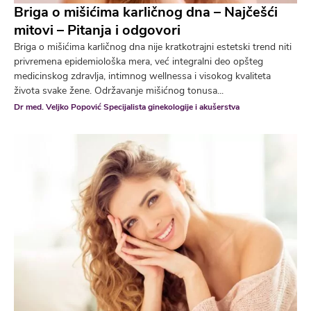
Briga o mišićima karličnog dna – Najčešći
mitovi – Pitanja i odgovori
Briga o mišićima karličnog dna nije kratkotrajni estetski trend niti
privremena epidemiološka mera, već integralni deo opšteg
medicinskog zdravlja, intimnog wellnessa i visokog kvaliteta
života svake žene. Održavanje mišićnog tonusa...
Dr med. Veljko Popović Specijalista ginekologije i akušerstva