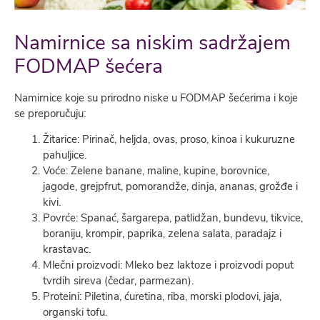
Namirnice sa niskim sadržajem
FODMAP šećera
Namirnice koje su prirodno niske u FODMAP šećerima i koje
se preporučuju:
Žitarice: Pirinač, heljda, ovas, proso, kinoa i kukuruzne
pahuljice.
Voće: Zelene banane, maline, kupine, borovnice,
jagode, grejpfrut, pomorandže, dinja, ananas, grožđe i
kivi.
Povrće: Spanać, šargarepa, patlidžan, bundevu, tikvice,
boraniju, krompir, paprika, zelena salata, paradajz i
krastavac.
Mlečni proizvodi: Mleko bez laktoze i proizvodi poput
tvrdih sireva (čedar, parmezan).
Proteini: Piletina, ćuretina, riba, morski plodovi, jaja,
organski tofu.