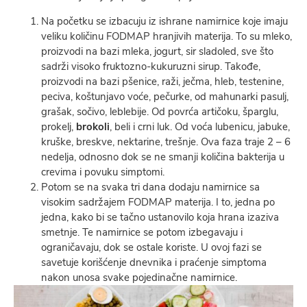
Na početku se izbacuju iz ishrane namirnice koje imaju
veliku količinu FODMAP hranjivih materija. To su mleko,
proizvodi na bazi mleka, jogurt, sir sladoled, sve što
sadrži visoko fruktozno-kukuruzni sirup. Takođe,
proizvodi na bazi pšenice, raži, ječma, hleb, testenine,
peciva, koštunjavo voće, pečurke, od mahunarki pasulj,
grašak, sočivo, leblebije. Od povrća artičoku, šparglu,
prokelj,
brokoli
, beli i crni luk. Od voća lubenicu, jabuke,
kruške, breskve, nektarine, trešnje. Ova faza traje 2 – 6
nedelja, odnosno dok se ne smanji količina bakterija u
crevima i povuku simptomi.
Potom se na svaka tri dana dodaju namirnice sa
visokim sadržajem FODMAP materija. I to, jedna po
jedna, kako bi se tačno ustanovilo koja hrana izaziva
smetnje. Te namirnice se potom izbegavaju i
ograničavaju, dok se ostale koriste. U ovoj fazi se
savetuje korišćenje dnevnika i praćenje simptoma
nakon unosa svake pojedinačne namirnice.