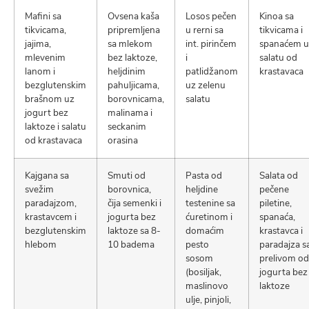
Mafini sa
Ovsena kaša
Losos pečen
Kinoa sa
tikvicama,
pripremljena
u rerni sa
tikvicama i
jajima,
sa mlekom
int. pirinčem
spanaćem u
mlevenim
bez laktoze,
i
salatu od
lanom i
heljdinim
patlidžanom
krastavaca
bezglutenskim
pahuljicama,
uz zelenu
brašnom uz
borovnicama,
salatu
jogurt bez
malinama i
laktoze i salatu
seckanim
od krastavaca
orasina
Kajgana sa
Smuti od
Pasta od
Salata od
svežim
borovnica,
heljdine
pečene
paradajzom,
čija semenki i
testenine sa
piletine,
krastavcem i
jogurta bez
ćuretinom i
spanaća,
bezglutenskim
laktoze sa 8-
domaćim
krastavca i
hlebom
10 badema
pesto
paradajza s
sosom
prelivom od
(bosiljak,
jogurta bez
maslinovo
laktoze
ulje, pinjoli,