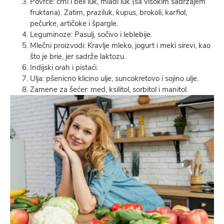
Povrće: crni i beli luk, mladi luk (sa visokim sadržajem
fruktana). Zatim, praziluk, kupus, brokoli, karfiol,
pečurke, artičoke i špargle.
Leguminoze: Pasulj, sočivo i leblebije.
Mlečni proizvodi: Kravlje mleko, jogurt i meki sirevi, kao
što je brie, jer sadrže laktozu.
Indijski orah i pistaći.
Ulja: pšenicno klicino ulje, suncokretovo i sojino ulje.
Zamene za šećer: med, ksilitol, sorbitol i manitol.