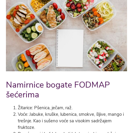
Namirnice bogate FODMAP
šećerima
Žitarice: Pšenica, ječam, raž.
Voće: Jabuke, kruške, lubenica, smokve, šljive, mango i
trešnje. Kao i sušeno voće sa visokim sadržajem
fruktoze.