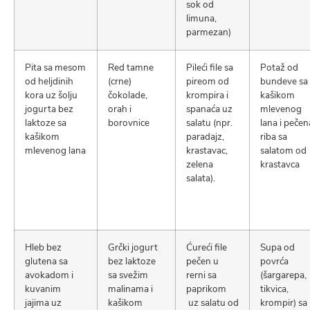
sok od
limuna,
parmezan)
Pita sa mesom
Red tamne
Pileći file sa
Potaž od
od heljdinih
(crne)
pireom od
bundeve sa
kora uz šolju
čokolade,
krompira i
kašikom
jogurta bez
orah i
spanaća uz
mlevenog
laktoze sa
borovnice
salatu (npr.
lana i pečen
kašikom
paradajz,
riba sa
mlevenog lana
krastavac,
salatom od
zelena
krastavca
salata).
Hleb bez
Grčki jogurt
Ćureći file
Supa od
glutena sa
bez laktoze
pečen u
povrća
avokadom i
sa svežim
rerni sa
(šargarepa,
kuvanim
malinama i
paprikom
tikvica,
jajima uz
kašikom
uz salatu od
krompir) sa