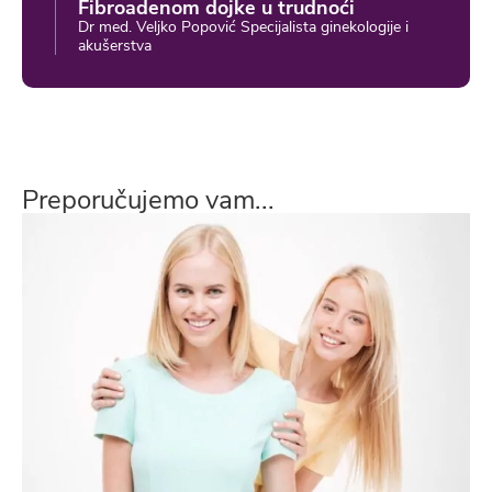
Fibroadenom dojke u trudnoći
Dr med. Veljko Popović Specijalista ginekologije i
akušerstva
Preporučujemo vam...