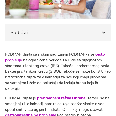
Sadržaj
FODMAP dijeta sa niskim sadržajem FODMAP-a se
često
propisuje
na ograničene periode za ljude sa dijagnozom
sindroma iritabilnog creva (IBS). Takođe i prekomernog rasta
bakterija u tankom crevu (SIBO). Takođe se može koristiti kao
kratkoročna dijeta za eliminaciju za sve koji imaju problema
sa varenjem i žele da pokušaju da izoluju hranu koja ih
uzrokuje.
FODMAP dijeta je
prehrambeni režim ishrane
. Temelji se na
smanjenju ili eliminaciji namirnica koje sadrže visoke nivoe
specifičnih vrsta ugljenih hidrata. Onih, koji mogu izazvati
gastrointestinalne probleme
kod osetljivih osoba.