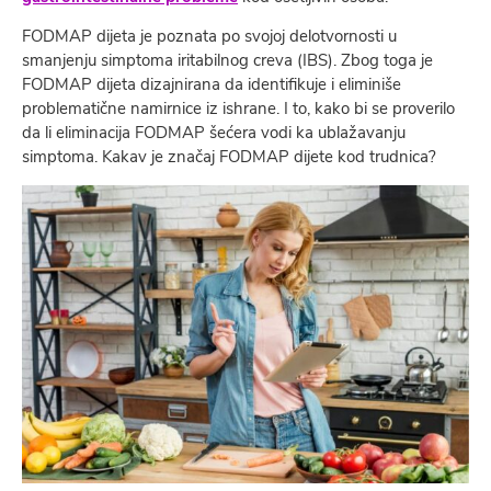
FODMAP dijeta je poznata po svojoj delotvornosti u
smanjenju simptoma iritabilnog creva (IBS). Zbog toga je
FODMAP dijeta dizajnirana da identifikuje i eliminiše
problematične namirnice iz ishrane. I to, kako bi se proverilo
da li eliminacija FODMAP šećera vodi ka ublažavanju
simptoma. Kakav je značaj FODMAP dijete kod trudnica?