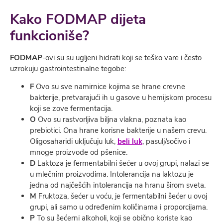
Kako FODMAP dijeta
funkcioniše?
FODMAP
-ovi su su ugljeni hidrati koji se teško vare i često
uzrokuju gastrointestinalne tegobe:
F
Ovo su sve namirnice kojima se hrane crevne
bakterije, pretvarajući ih u gasove u hemijskom procesu
koji se zove fermentacija.
O
Ovo su rastvorljiva biljna vlakna, poznata kao
prebiotici. Ona hrane korisne bakterije u našem crevu.
Oligosaharidi uključuju luk,
beli luk
, pasulj/sočivo i
mnoge proizvode od pšenice.
D
Laktoza je fermentabilni šećer u ovoj grupi, nalazi se
u mlečnim proizvodima. Intolerancija na laktozu je
jedna od najčešćih intolerancija na hranu širom sveta.
M
Fruktoza, šećer u voću, je fermentabilni šećer u ovoj
grupi, ali samo u određenim količinama i proporcijama.
P
To su šećerni alkoholi, koji se obično koriste kao