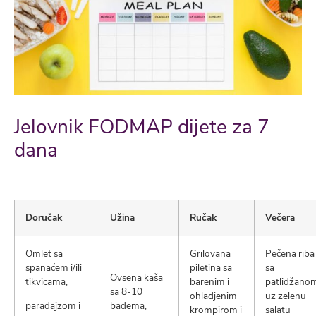
Jelovnik FODMAP dijete za 7
dana
Doručak
Užina
Ručak
Večera
Omlet sa
Grilovana
Pečena riba
spanaćem i/ili
piletina sa
sa
Ovsena kaša
tikvicama,
barenim i
patlidžano
sa 8-10
ohladjenim
uz zelenu
paradajzom i
badema,
krompirom i
salatu