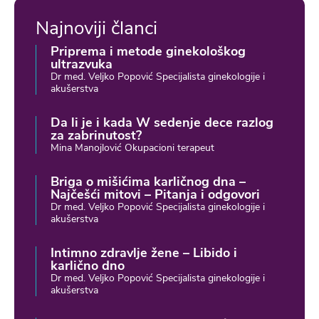
Najnoviji članci
Priprema i metode ginekološkog
ultrazvuka
Dr med. Veljko Popović Specijalista ginekologije i
akušerstva
Da li je i kada W sedenje dece razlog
za zabrinutost?
Mina Manojlović Okupacioni terapeut
Briga o mišićima karličnog dna –
Najčešći mitovi – Pitanja i odgovori
Dr med. Veljko Popović Specijalista ginekologije i
akušerstva
Intimno zdravlje žene – Libido i
karlično dno
Dr med. Veljko Popović Specijalista ginekologije i
akušerstva