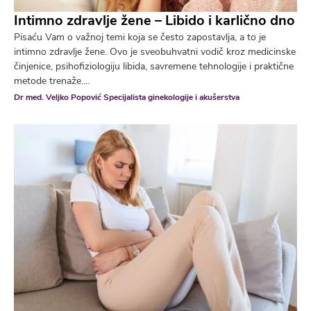
Intimno zdravlje žene – Libido i karlično dno
Pisaću Vam o važnoj temi koja se često zapostavlja, a to je
intimno zdravlje žene. Ovo je sveobuhvatni vodič kroz medicinske
činjenice, psihofiziologiju libida, savremene tehnologije i praktične
metode trenaže....
Dr med. Veljko Popović Specijalista ginekologije i akušerstva