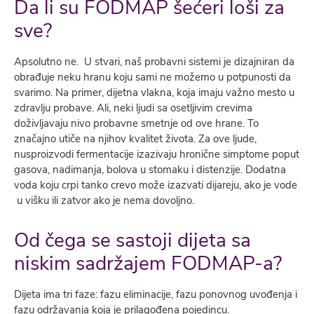
Da li su FODMAP šećeri loši za
sve?
Apsolutno ne. U stvari, naš probavni sistemi je dizajniran da
obrađuje neku hranu koju sami ne možemo u potpunosti da
svarimo. Na primer, dijetna vlakna, koja imaju važno mesto u
zdravlju probave. Ali, neki ljudi sa osetljivim crevima
doživljavaju nivo probavne smetnje od ove hrane. To
značajno utiče na njihov kvalitet života. Za ove ljude,
nusproizvodi fermentacije izazivaju hronične simptome poput
gasova, nadimanja, bolova u stomaku i distenzije. Dodatna
voda koju crpi tanko crevo može izazvati dijareju, ako je vode
u višku ili zatvor ako je nema dovoljno.
Od čega se sastoji dijeta sa
niskim sadržajem FODMAP-a?
Dijeta ima tri faze: fazu eliminacije, fazu ponovnog uvođenja i
fazu održavanja koja je prilagođena pojedincu.