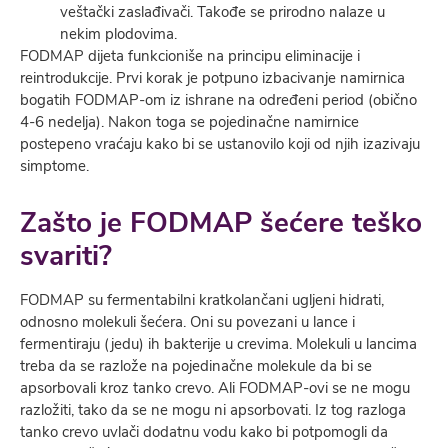
veštački zaslađivači. Takođe se prirodno nalaze u
nekim plodovima.
FODMAP dijeta funkcioniše na principu eliminacije i
reintrodukcije. Prvi korak je potpuno izbacivanje namirnica
bogatih FODMAP-om iz ishrane na određeni period (obično
4-6 nedelja). Nakon toga se pojedinačne namirnice
postepeno vraćaju kako bi se ustanovilo koji od njih izazivaju
simptome.
Zašto je FODMAP šećere teško
svariti?
FODMAP su fermentabilni kratkolančani ugljeni hidrati,
odnosno molekuli šećera. Oni su povezani u lance i
fermentiraju (jedu) ih bakterije u crevima. Molekuli u lancima
treba da se razlože na pojedinačne molekule da bi se
apsorbovali kroz tanko crevo. Ali FODMAP-ovi se ne mogu
razložiti, tako da se ne mogu ni apsorbovati. Iz tog razloga
tanko crevo uvlači dodatnu vodu kako bi potpomogli da