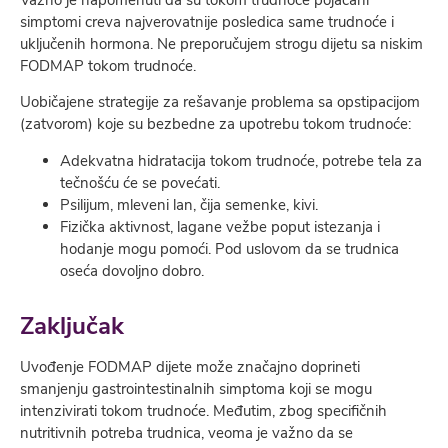
simptomi creva najverovatnije posledica same trudnoće i
uključenih hormona. Ne preporučujem strogu dijetu sa niskim
FODMAP tokom trudnoće.
Uobičajene strategije za rešavanje problema sa opstipacijom
(zatvorom) koje su bezbedne za upotrebu tokom trudnoće:
Adekvatna hidratacija tokom trudnoće, potrebe tela za
tečnošću će se povećati.
Psilijum, mleveni lan, čija semenke, kivi.
Fizička aktivnost, lagane vežbe poput istezanja i
hodanje mogu pomoći. Pod uslovom da se trudnica
oseća dovoljno dobro.
Zaključak
Uvođenje FODMAP dijete može značajno doprineti
smanjenju gastrointestinalnih simptoma koji se mogu
intenzivirati tokom trudnoće. Međutim, zbog specifičnih
nutritivnih potreba trudnica, veoma je važno da se