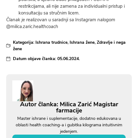
restrikcijama, ali nije zamena za individualni pristup i
konsultaciju sa stručnim licem.
Članak je realizovan u saradnji sa Instagram nalogom
@milica.zaric.healthcoach
Kategorija:
Ishrana trudnice
,
Ishrana žene
,
Zdravlje i nega
žene
Datum objave članka:
05.06.2024.
Autor članka: Milica Zarić Magistar
farmacije
Master ishrane i suplementacije, dodatno edukovana u
oblasti health coaching-a i gubitka kilograma intuitivnim
jedenjem.