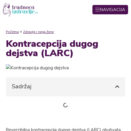
NAVIGACIJA
»
Početna
Zdravlje i nega žene
Kontracepcija dugog
dejstva (LARC)
Sadržaj
Reverzibilna kontracepcija dugog dejstva (LARC) obuhvata