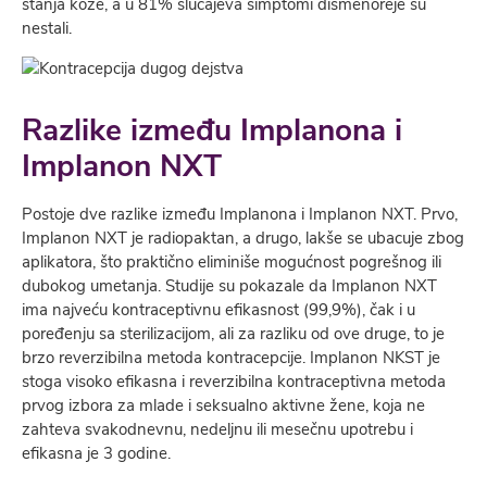
stanja kože, a u 81% slučajeva simptomi dismenoreje su
nestali.
Razlike između Implanona i
Implanon NXT
Postoje dve razlike između Implanona i Implanon NXT. Prvo,
Implanon NXT je radiopaktan, a drugo, lakše se ubacuje zbog
aplikatora, što praktično eliminiše mogućnost pogrešnog ili
dubokog umetanja. Studije su pokazale da Implanon NXT
ima najveću kontraceptivnu efikasnost (99,9%), čak i u
poređenju sa sterilizacijom, ali za razliku od ove druge, to je
brzo reverzibilna metoda kontracepcije. Implanon NKST je
stoga visoko efikasna i reverzibilna kontraceptivna metoda
prvog izbora za mlade i seksualno aktivne žene, koja ne
zahteva svakodnevnu, nedeljnu ili mesečnu upotrebu i
efikasna je 3 godine.