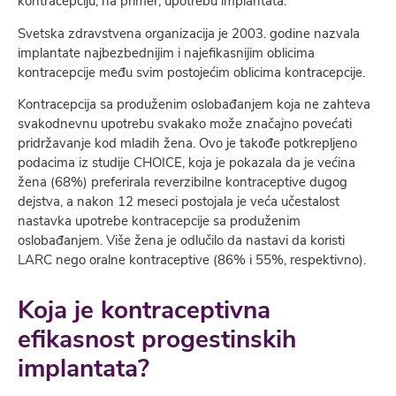
kontracepciju, na primer, upotrebu implantata.
Svetska zdravstvena organizacija je 2003. godine nazvala
implantate najbezbednijim i najefikasnijim oblicima
kontracepcije među svim postojećim oblicima kontracepcije.
Kontracepcija sa produženim oslobađanjem koja ne zahteva
svakodnevnu upotrebu svakako može značajno povećati
pridržavanje kod mladih žena. Ovo je takođe potkrepljeno
podacima iz studije CHOICE, koja je pokazala da je većina
žena (68%) preferirala reverzibilne kontraceptive dugog
dejstva, a nakon 12 meseci postojala je veća učestalost
nastavka upotrebe kontracepcije sa produženim
oslobađanjem. Više žena je odlučilo da nastavi da koristi
LARC nego oralne kontraceptive (86% i 55%, respektivno).
Koja je kontraceptivna
efikasnost progestinskih
implantata?