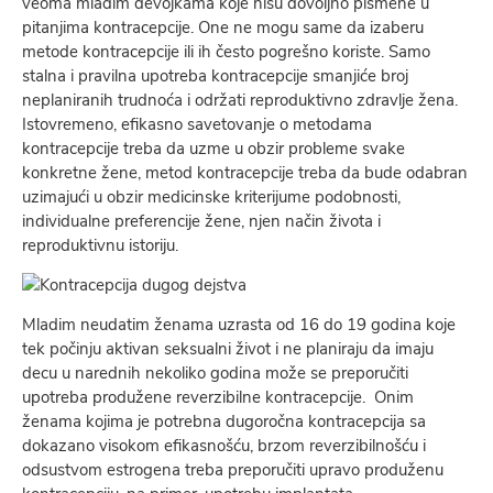
veoma mladim devojkama koje nisu dovoljno pismene u
pitanjima kontracepcije. One ne mogu same da izaberu
metode kontracepcije ili ih često pogrešno koriste. Samo
stalna i pravilna upotreba kontracepcije smanjiće broj
neplaniranih trudnoća i održati reproduktivno zdravlje žena.
Istovremeno, efikasno savetovanje o metodama
kontracepcije treba da uzme u obzir probleme svake
konkretne žene, metod kontracepcije treba da bude odabran
uzimajući u obzir medicinske kriterijume podobnosti,
individualne preferencije žene, njen način života i
reproduktivnu istoriju.
Mladim neudatim ženama uzrasta od 16 do 19 godina koje
tek počinju aktivan seksualni život i ne planiraju da imaju
decu u narednih nekoliko godina može se preporučiti
upotreba produžene reverzibilne kontracepcije. Onim
ženama kojima je potrebna dugoročna kontracepcija sa
dokazano visokom efikasnošću, brzom reverzibilnošću i
odsustvom estrogena treba preporučiti upravo produženu