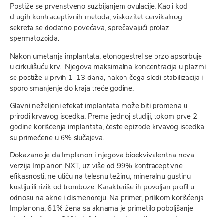
Postiže se prvenstveno suzbijanjem ovulacije. Kao i kod
drugih kontraceptivnih metoda, viskozitet cervikalnog
sekreta se dodatno povećava, sprečavajući prolaz
spermatozoida.
Nakon umetanja implantata, etonogestrel se brzo apsorbuje
u cirkulišuću krv. Njegova maksimalna koncentracija u plazmi
se postiže u prvih 1–13 dana, nakon čega sledi stabilizacija i
sporo smanjenje do kraja treće godine.
Glavni neželjeni efekat implantata može biti promena u
prirodi krvavog iscedka. Prema jednoj studiji, tokom prve 2
godine korišćenja implantata, česte epizode krvavog iscedka
su primećene u 6% slučajeva.
Dokazano je da Implanon i njegova bioekvivalentna nova
verzija Implanon NXT, uz više od 99% kontraceptivne
efikasnosti, ne utiču na telesnu težinu, mineralnu gustinu
kostiju ili rizik od tromboze. Karakteriše ih povoljan profil u
odnosu na akne i dismenoreju. Na primer, prilikom korišćenja
Implanona, 61% žena sa aknama je primetilo poboljšanje