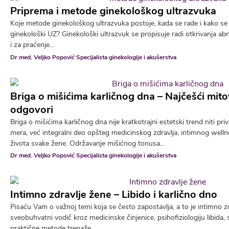
Priprema i metode ginekološkog ultrazvuka
Koje metode ginekološkog ultrazvuka postoje, kada se rade i kako se 
ginekološki UZ? Ginekološki ultrazvuk se propisuje radi otkrivanja ab
i za praćenje...
Dr med. Veljko Popović Specijalista ginekologije i akušerstva
Briga o mišićima karličnog dna – Najčešći mitov
odgovori
Briga o mišićima karličnog dna nije kratkotrajni estetski trend niti p
mera, već integralni deo opšteg medicinskog zdravlja, intimnog wellne
života svake žene. Održavanje mišićnog tonusa...
Dr med. Veljko Popović Specijalista ginekologije i akušerstva
Intimno zdravlje žene – Libido i karlično dno
Pisaću Vam o važnoj temi koja se često zapostavlja, a to je intimno z
sveobuhvatni vodič kroz medicinske činjenice, psihofiziologiju libida,
praktične metode trenaže....