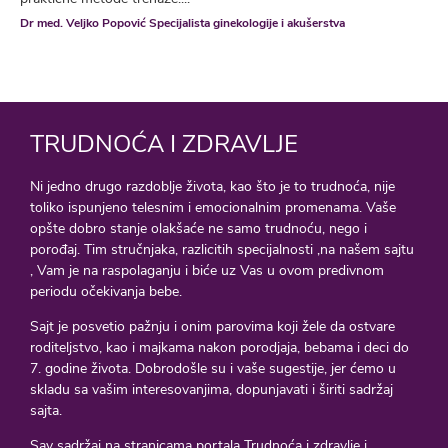
Dr med. Veljko Popović Specijalista ginekologije i akušerstva
TRUDNOĆA I ZDRAVLJE
Ni jedno drugo razdoblje života, kao što je to trudnoća, nije
toliko ispunjeno telesnim i emocionalnim promenama. Vaše
opšte dobro stanje olakšaće ne samo trudnoću, nego i
porođaj. Tim stručnjaka, razlicitih specijalnosti ,na našem sajtu
, Vam je na raspolaganju i biće uz Vas u ovom predivnom
periodu očekivanja bebe.
Sajt je posvetio pažnju i onim parovima koji žele da ostvare
roditeljstvo, kao i majkama nakon porodjaja, bebama i deci do
7. godine života. Dobrodošle su i vaše sugestije, jer ćemo u
skladu sa vašim interesovanjima, dopunjavati i širiti sadržaj
sajta.
Sav sadržaj na stranicama portala Trudnoća i zdravlje i