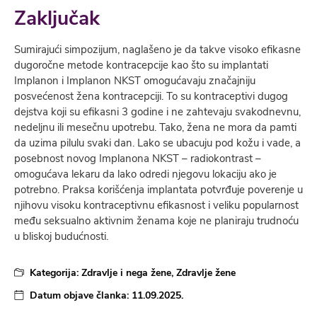
Zaključak
Sumirajući simpozijum, naglašeno je da takve visoko efikasne
dugoročne metode kontracepcije kao što su implantati
Implanon i Implanon NKST omogućavaju značajniju
posvećenost žena kontracepciji. To su kontraceptivi dugog
dejstva koji su efikasni 3 godine i ne zahtevaju svakodnevnu,
nedeljnu ili mesečnu upotrebu. Tako, žena ne mora da pamti
da uzima pilulu svaki dan. Lako se ubacuju pod kožu i vade, a
posebnost novog Implanona NKST – radiokontrast –
omogućava lekaru da lako odredi njegovu lokaciju ako je
potrebno. Praksa korišćenja implantata potvrđuje poverenje u
njihovu visoku kontraceptivnu efikasnost i veliku popularnost
među seksualno aktivnim ženama koje ne planiraju trudnoću
u bliskoj budućnosti.
Kategorija:
Zdravlje i nega žene
,
Zdravlje žene
Datum objave članka:
11.09.2025.