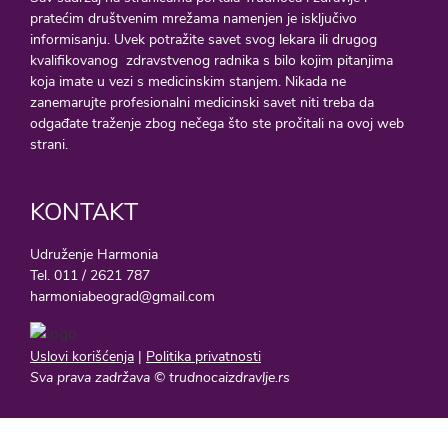
pratećim društvenim mrežama namenjen je isključivo
informisanju. Uvek potražite savet svog lekara ili drugog
kvalifikovanog zdravstvenog radnika s bilo kojim pitanjima
koja imate u vezi s medicinskim stanjem. Nikada ne
zanemarujte profesionalni medicinski savet niti treba da
odgađate traženje zbog nečega što ste pročitali na ovoj web
strani.
KONTAKT
Udruženje Harmonia
Tel. 011 / 2621 787
harmoniabeograd@gmail.com
Uslovi korišćenja
|
Politika privatnosti
Sva prava zadržava © trudnocaizdravlje.rs