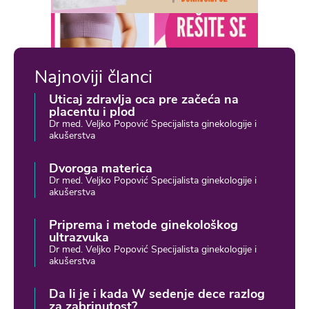
Najnoviji članci
Uticaj zdravlja oca pre začeća na
placentu i plod
Dr med. Veljko Popović Specijalista ginekologije i
akušerstva
Dvoroga materica
Dr med. Veljko Popović Specijalista ginekologije i
akušerstva
Priprema i metode ginekološkog
ultrazvuka
Dr med. Veljko Popović Specijalista ginekologije i
akušerstva
Da li je i kada W sedenje dece razlog
za zabrinutost?