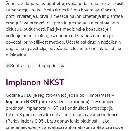
ženu. Uz dugotrajnu upotrebu, svaka peta žena može iskusiti
i amenoreju i retka, česta ili produžena krvarenja. Obično,
profil krvarenja u prva 3 meseca nakon umetanja implantata
omogućava predviđanje prirode promena u menstrualnom
ciklusu u budućnosti. Pažljive medicinske konsultacije i
vođenje menstrualnog kalendara od strane žene mogu
povećati prihvatljivost metode. Učestalost drugih neželjenih
događaja (glavobolja, povećanje telesne težine, akne itd.) je
minimalna.
Implanon NKST
Godine 2010. je registrovan još jedan oblik implantata –
Implanon NKST
(bioekvivalent Implanonu). Nesumnjive
prednosti implantata NKST su kontinuitet kontracepcije
tokom 3 godine, visoka efikasnost u sprečavanju trudnoće
(Perlov indeks 0,05), brzo obnavljanje plodnosti i lako
umetanje/vađenje zahvaljujući automatskom aplikatoru nove