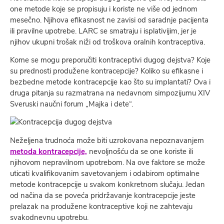
one metode koje se propisuju i koriste ne više od jednom
mesečno. Njihova efikasnost ne zavisi od saradnje pacijenta
ili pravilne upotrebe. LARC se smatraju i isplativijim, jer je
njihov ukupni trošak niži od troškova oralnih kontraceptiva.
Kome se mogu preporučiti kontraceptivi dugog dejstva? Koje
su prednosti produžene kontracepcije? Koliko su efikasne i
bezbedne metode kontracepcije kao što su implantati? Ova i
druga pitanja su razmatrana na nedavnom simpozijumu XIV
Sveruski naučni forum „Majka i dete“.
Neželjena trudnoća može biti uzrokovana nepoznavanjem
metoda kontracepcije,
nevoljnošću da se one koriste ili
njihovom nepravilnom upotrebom. Na ove faktore se može
uticati kvalifikovanim savetovanjem i odabirom optimalne
metode kontracepcije u svakom konkretnom slučaju. Jedan
od načina da se poveća pridržavanje kontracepcije jeste
prelazak na produžene kontraceptive koji ne zahtevaju
svakodnevnu upotrebu.