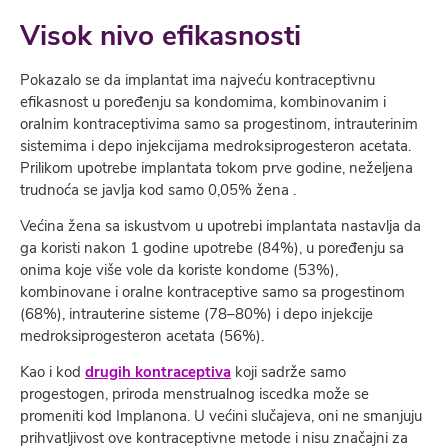
Visok nivo efikasnosti
Pokazalo se da implantat ima najveću kontraceptivnu
efikasnost u poređenju sa kondomima, kombinovanim i
oralnim kontraceptivima samo sa progestinom, intrauterinim
sistemima i depo injekcijama medroksiprogesteron acetata.
Prilikom upotrebe implantata tokom prve godine, neželjena
trudnoća se javlja kod samo 0,05% žena .
Većina žena sa iskustvom u upotrebi implantata nastavlja da
ga koristi nakon 1 godine upotrebe (84%), u poređenju sa
onima koje više vole da koriste kondome (53%),
kombinovane i oralne kontraceptive samo sa progestinom
(68%), intrauterine sisteme (78–80%) i depo injekcije
medroksiprogesteron acetata (56%).
Kao i kod
drugih kontraceptiva
koji sadrže samo
progestogen, priroda menstrualnog iscedka može se
promeniti kod Implanona. U većini slučajeva, oni ne smanjuju
prihvatljivost ove kontraceptivne metode i nisu značajni za