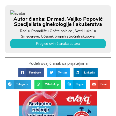
Autor članka: Dr med. Veljko Popović
Specijalista ginekologije i akušerstva
Radi u Porodilištu Opšte bolnice „Sveti Luka“ u
Smederevu. Učesnik brojnih stručnih skupova.
Pregled svih članaka autora
Podeli ovaj članak sa prijateljima
Facebook
Twitter
LinkedIn
Telegram
WhatsApp
Skype
Email