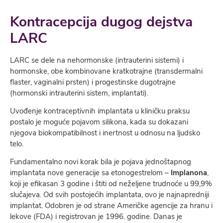
Kontracepcija dugog dejstva
LARC
LARC se dele na nehormonske (intrauterini sistemi) i
hormonske, obe kombinovane kratkotrajne (transdermalni
flaster, vaginalni prsten) i progestinske dugotrajne
(hormonski intrauterini sistem, implantati).
Uvođenje kontraceptivnih implantata u kliničku praksu
postalo je moguće pojavom silikona, kada su dokazani
njegova biokompatibilnost i inertnost u odnosu na ljudsko
telo.
Fundamentalno novi korak bila je pojava jednoštapnog
implantata nove generacije sa etonogestrelom –
Implanona
,
koji je efikasan 3 godine i štiti od neželjene trudnoće u 99,9%
slučajeva. Od svih postojećih implantata, ovo je najnapredniji
implantat. Odobren je od strane Američke agencije za hranu i
lekove (FDA) i registrovan je 1996. godine. Danas je