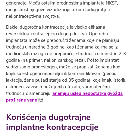
generacije. Među ostalim prednostima implantata NKST,
mogućnost njegove vizuelizacije tokom radiografije i
nekontraceptivna svojstva.
Dakle, dugoročna kontracepcija je visoko efikasna
reverzibilna kontracepcija dugog dejstva. Upotreba
implantata može se preporučiti ženama koje ne planiraju
trudnoću u naredne 3 godine, kao i ženama kojima se iz
medicinskih razloga ne preporučuje trudnoća u naredne 2-3
godine (na primer, nakon carskog reza). Pošto implantat
sadrži samo progestogen, može se propisati ženama kod
kojih su estrogeni nepoželjni ili kontraindikovani (period
laktacije, žene pušači starije od 35 godina), koje imaju istoriju
estrogen-zavisnih neželjenih efekata, vanmateričnu
trudnoću, dismenoreju,
anemiju usled nedostatka gvožđa
,
proširene vene
itd.
Korišćenja dugotrajne
implantne kontracepcije