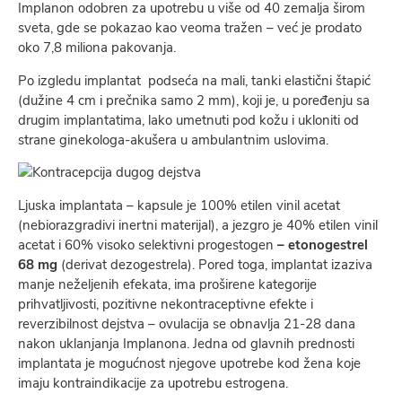
Implanon odobren za upotrebu u više od 40 zemalja širom
sveta, gde se pokazao kao veoma tražen – već je prodato
oko 7,8 miliona pakovanja.
Po izgledu implantat podseća na mali, tanki elastični štapić
(dužine 4 cm i prečnika samo 2 mm), koji je, u poređenju sa
drugim implantatima, lako umetnuti pod kožu i ukloniti od
strane ginekologa-akušera u ambulantnim uslovima.
Ljuska implantata – kapsule je 100% etilen vinil acetat
(nebiorazgradivi inertni materijal), a jezgro je 40% etilen vinil
acetat i 60% visoko selektivni progestogen
– etonogestrel
68 mg
(derivat dezogestrela). Pored toga, implantat izaziva
manje neželjenih efekata, ima proširene kategorije
prihvatljivosti, pozitivne nekontraceptivne efekte i
reverzibilnost dejstva – ovulacija se obnavlja 21-28 dana
nakon uklanjanja Implanona. Jedna od glavnih prednosti
implantata je mogućnost njegove upotrebe kod žena koje
imaju kontraindikacije za upotrebu estrogena.