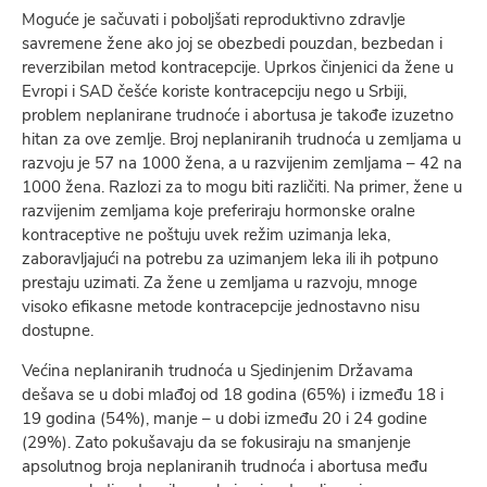
Moguće je sačuvati i poboljšati reproduktivno zdravlje
savremene žene ako joj se obezbedi pouzdan, bezbedan i
reverzibilan metod kontracepcije. Uprkos činjenici da žene u
Evropi i SAD češće koriste kontracepciju nego u Srbiji,
problem neplanirane trudnoće i abortusa je takođe izuzetno
hitan za ove zemlje. Broj neplaniranih trudnoća u zemljama u
razvoju je 57 na 1000 žena, a u razvijenim zemljama – 42 na
1000 žena. Razlozi za to mogu biti različiti. Na primer, žene u
razvijenim zemljama koje preferiraju hormonske oralne
kontraceptive ne poštuju uvek režim uzimanja leka,
zaboravljajući na potrebu za uzimanjem leka ili ih potpuno
prestaju uzimati. Za žene u zemljama u razvoju, mnoge
visoko efikasne metode kontracepcije jednostavno nisu
dostupne.
Većina neplaniranih trudnoća u Sjedinjenim Državama
dešava se u dobi mlađoj od 18 godina (65%) i između 18 i
19 godina (54%), manje – u dobi između 20 i 24 godine
(29%). Zato pokušavaju da se fokusiraju na smanjenje
apsolutnog broja neplaniranih trudnoća i abortusa među