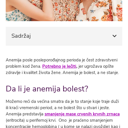
Sadržaj
Anemija posle posleporođajnog perioda je čest zdravstveni
problem kod žena.
Potrebno je lečiti
,
jer ugrožava opšte
zdravlje i kvalitet života žene. Anemija je bolest, a ne stanje.
Da li je anemija bolest?
Možemo reći da većina smatra da je to stanje koje traje duži
ili kraći vremenski period, a ne bolest što u stvari i jeste.
Anemija predstavlja
smanjenje mase crvenih krvnih zrnaca
(eritrocita) u perifernoj krvi. Ono je praćeno smanjenjem
koncentracije hemoglobina ( u kome se nalazi gvoždje) kao i