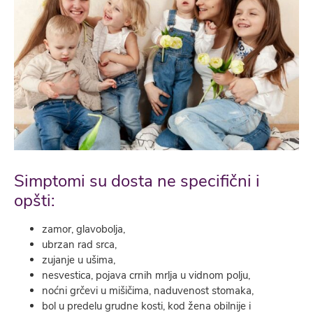
Simptomi su dosta ne specifični i
opšti:
zamor, glavobolja,
ubrzan rad srca,
zujanje u ušima,
nesvestica, pojava crnih mrlja u vidnom polju,
noćni grčevi u mišičima, naduvenost stomaka,
bol u predelu grudne kosti, kod žena obilnije i