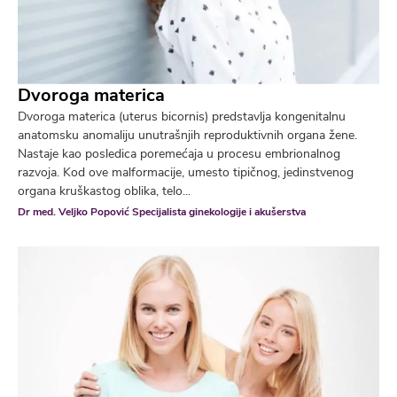
Dvoroga materica
Dvoroga materica (uterus bicornis) predstavlja kongenitalnu
anatomsku anomaliju unutrašnjih reproduktivnih organa žene.
Nastaje kao posledica poremećaja u procesu embrionalnog
razvoja. Kod ove malformacije, umesto tipičnog, jedinstvenog
organa kruškastog oblika, telo...
Dr med. Veljko Popović Specijalista ginekologije i akušerstva