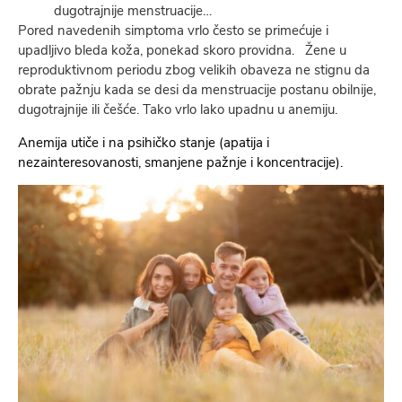
dugotrajnije menstruacije…
Pored navedenih simptoma vrlo često se primećuje i
upadljivo bleda koža, ponekad skoro providna. Žene u
reproduktivnom periodu zbog velikih obaveza ne stignu da
obrate pažnju kada se desi da menstruacije postanu obilnije,
dugotrajnije ili češće. Tako vrlo lako upadnu u anemiju.
Anemija utiče i na psihičko stanje (apatija i
nezainteresovanosti, smanjene pažnje i koncentracije).