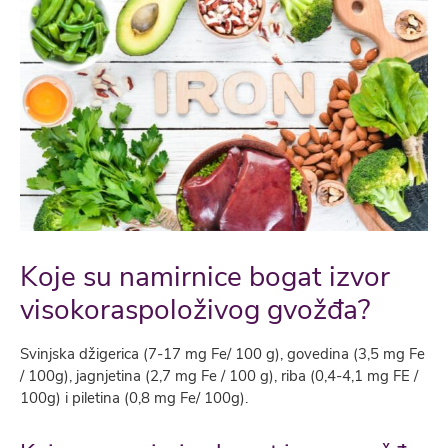
Koje su namirnice bogat izvor
visokoraspoloživog gvožđa?
Svinjska džigerica (7-17 mg Fe/ 100 g), govedina (3,5 mg Fe
/ 100g), jagnjetina (2,7 mg Fe / 100 g), riba (0,4-4,1 mg FE /
100g) i piletina (0,8 mg Fe/ 100g).