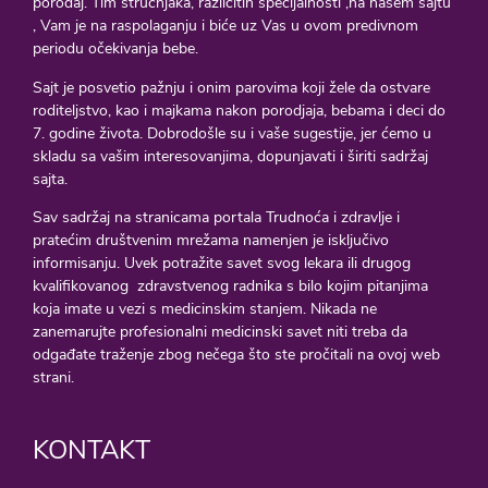
porođaj. Tim stručnjaka, razlicitih specijalnosti ,na našem sajtu
, Vam je na raspolaganju i biće uz Vas u ovom predivnom
periodu očekivanja bebe.
Sajt je posvetio pažnju i onim parovima koji žele da ostvare
roditeljstvo, kao i majkama nakon porodjaja, bebama i deci do
7. godine života. Dobrodošle su i vaše sugestije, jer ćemo u
skladu sa vašim interesovanjima, dopunjavati i širiti sadržaj
sajta.
Sav sadržaj na stranicama portala Trudnoća i zdravlje i
pratećim društvenim mrežama namenjen je isključivo
informisanju. Uvek potražite savet svog lekara ili drugog
kvalifikovanog zdravstvenog radnika s bilo kojim pitanjima
koja imate u vezi s medicinskim stanjem. Nikada ne
zanemarujte profesionalni medicinski savet niti treba da
odgađate traženje zbog nečega što ste pročitali na ovoj web
strani.
KONTAKT