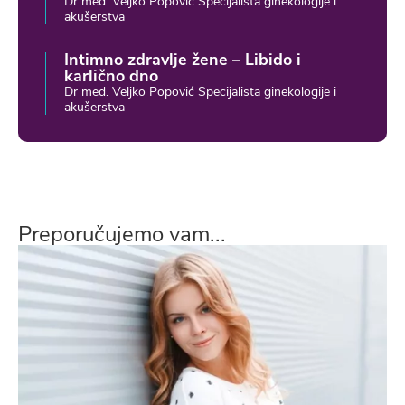
Dr med. Veljko Popović Specijalista ginekologije i
akušerstva
Intimno zdravlje žene – Libido i
karlično dno
Dr med. Veljko Popović Specijalista ginekologije i
akušerstva
Preporučujemo vam...