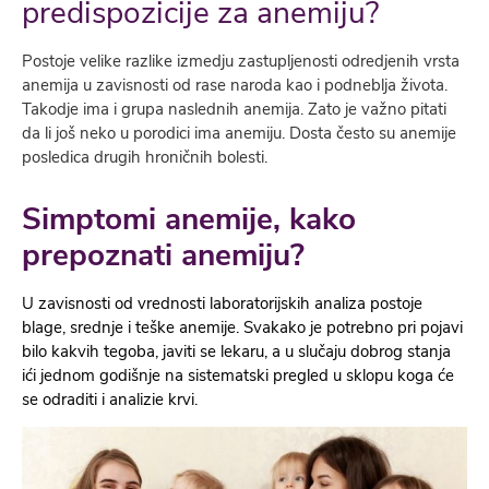
predispozicije za anemiju?
Postoje velike razlike izmedju zastupljenosti odredjenih vrsta
anemija u zavisnosti od rase naroda kao i podneblja života.
Takodje ima i grupa naslednih anemija. Zato je važno pitati
da li još neko u porodici ima anemiju. Dosta često su anemije
posledica drugih hroničnih bolesti.
Simptomi anemije, kako
prepoznati anemiju?
U zavisnosti od vrednosti laboratorijskih analiza postoje
blage, srednje i teške anemije. Svakako je potrebno pri pojavi
bilo kakvih tegoba, javiti se lekaru, a u slučaju dobrog stanja
ići jednom godišnje na sistematski pregled u sklopu koga će
se odraditi i analizie krvi.