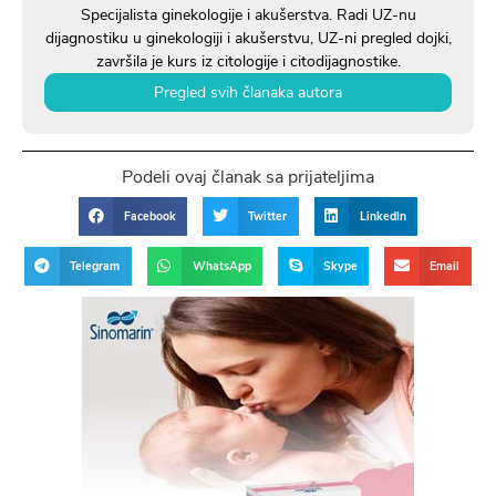
Specijalista ginekologije i akušerstva. Radi UZ-nu
dijagnostiku u ginekologiji i akušerstvu, UZ-ni pregled dojki,
završila je kurs iz citologije i citodijagnostike.
Pregled svih članaka autora
Podeli ovaj članak sa prijateljima
Facebook
Twitter
LinkedIn
Telegram
WhatsApp
Skype
Email