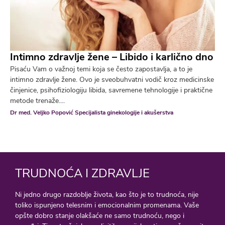
Intimno zdravlje žene – Libido i karlično dno
Pisaću Vam o važnoj temi koja se često zapostavlja, a to je
intimno zdravlje žene. Ovo je sveobuhvatni vodič kroz medicinske
činjenice, psihofiziologiju libida, savremene tehnologije i praktične
metode trenaže....
Dr med. Veljko Popović Specijalista ginekologije i akušerstva
TRUDNOĆA I ZDRAVLJE
Ni jedno drugo razdoblje života, kao što je to trudnoća, nije
toliko ispunjeno telesnim i emocionalnim promenama. Vaše
opšte dobro stanje olakšaće ne samo trudnoću, nego i