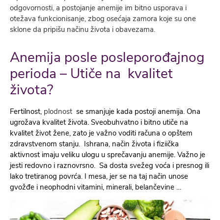
odgovornosti, a postojanje anemije im bitno usporava i
otežava funkcionisanje, zbog osećaja zamora koje su one
sklone da pripišu načinu života i obavezama.
Anemija posle posleporođajnog
perioda – Utiče na kvalitet
života?
Fertilnost,
plodnost
se smanjuje kada postoji anemija. Ona
ugrožava kvalitet života. Sveobuhvatno i bitno utiče na
kvalitet život žene, zato je važno voditi računa o opštem
zdravstvenom stanju.
Ishrana, način života i fiziička
aktivnost imaju veliku ulogu u sprečavanju anemije. Važno je
jesti redovno i raznovrsno. Sa dosta svežeg voća i presnog ili
lako tretiranog povrća. I mesa, jer se na taj način unose
gvožđe i neophodni vitamini, minerali, belančevine …