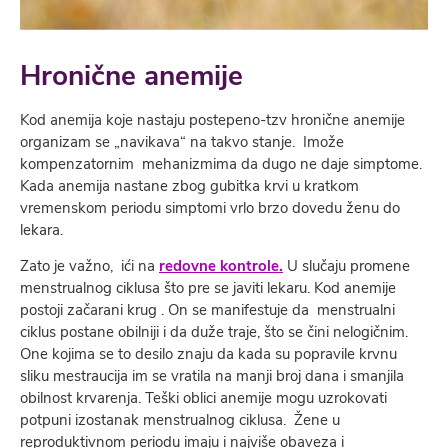
Hronične anemije
Kod anemija koje nastaju postepeno-tzv hronične anemije
organizam se „navikava“ na takvo stanje. Imože
kompenzatornim mehanizmima da dugo ne daje simptome.
Kada anemija nastane zbog gubitka krvi u kratkom
vremenskom periodu simptomi vrlo brzo dovedu ženu do
lekara.
Zato je važno, ići na
redovne kontrole.
U slučaju promene
menstrualnog ciklusa što pre se javiti lekaru. Kod anemije
postoji začarani krug . On se manifestuje da menstrualni
ciklus postane obilniji i da duže traje, što se čini nelogičnim.
One kojima se to desilo znaju da kada su popravile krvnu
sliku mestraucija im se vratila na manji broj dana i smanjila
obilnost krvarenja. Teški oblici anemije mogu uzrokovati
potpuni izostanak menstrualnog ciklusa. Žene u
reproduktivnom periodu imaju i najviše obaveza i