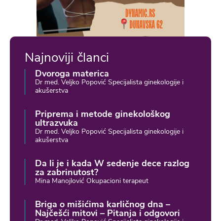
Najnoviji članci
Dvoroga materica
Dr med. Veljko Popović Specijalista ginekologije i
akušerstva
Priprema i metode ginekološkog
ultrazvuka
Dr med. Veljko Popović Specijalista ginekologije i
akušerstva
Da li je i kada W sedenje dece razlog
za zabrinutost?
Mina Manojlović Okupacioni terapeut
Briga o mišićima karličnog dna –
Najčešći mitovi – Pitanja i odgovori