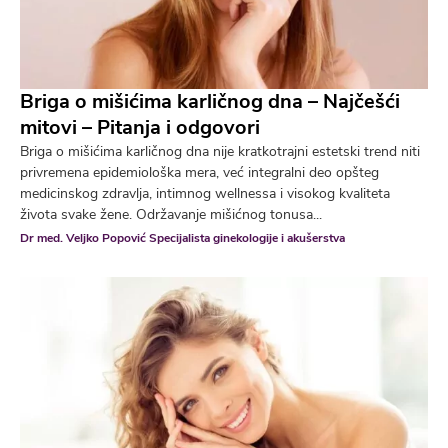
Briga o mišićima karličnog dna – Najčešći
mitovi – Pitanja i odgovori
Briga o mišićima karličnog dna nije kratkotrajni estetski trend niti
privremena epidemiološka mera, već integralni deo opšteg
medicinskog zdravlja, intimnog wellnessa i visokog kvaliteta
života svake žene. Održavanje mišićnog tonusa...
Dr med. Veljko Popović Specijalista ginekologije i akušerstva