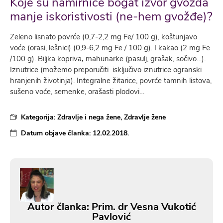
Koje su namirnice bogat izvor gvožđa
manje iskoristivosti (ne-hem gvožđe)?
Zeleno lisnato povrće (0,7-2,2 mg Fe/ 100 g), koštunjavo
voće (orasi, lešnici) (0,9-6,2 mg Fe / 100 g). I kakao (2 mg Fe
/100 g). Biljka kopriva
,
mahunarke (pasulj, grašak, sočivo…).
Iznutrice (možemo preporučiti isključivo iznutrice ogranski
hranjenih životinja). Integralne žitarice, povrće tamnih listova,
sušeno voće, semenke, orašasti plodovi…
Kategorija:
Zdravlje i nega žene
,
Zdravlje žene
Datum objave članka:
12.02.2018.
Autor članka: Prim. dr Vesna Vukotić
Pavlović