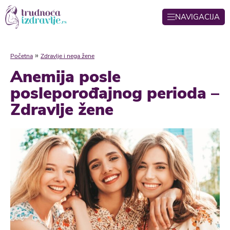
NAVIGACIJA
»
Početna
Zdravlje i nega žene
Anemija posle
posleporođajnog perioda –
Zdravlje žene