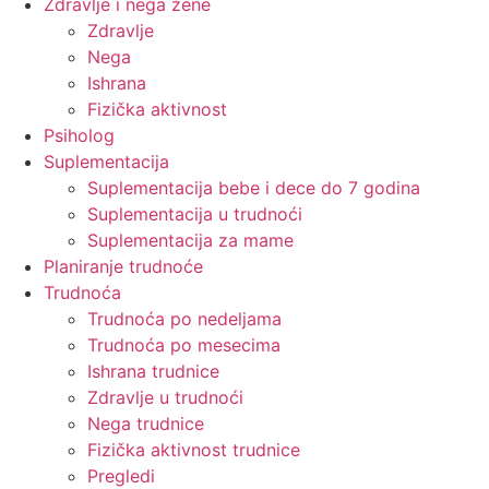
Zdravlje i nega žene
Zdravlje
Nega
Ishrana
Fizička aktivnost
Psiholog
Suplementacija
Suplementacija bebe i dece do 7 godina
Suplementacija u trudnoći
Suplementacija za mame
Planiranje trudnoće
Trudnoća
Trudnoća po nedeljama
Trudnoća po mesecima
Ishrana trudnice
Zdravlje u trudnoći
Nega trudnice
Fizička aktivnost trudnice
Pregledi