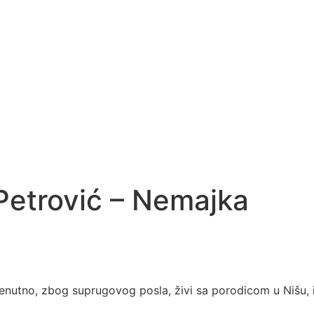
Petrović – Nemajka
enutno, zbog suprugovog posla, živi sa porodicom u Nišu, i