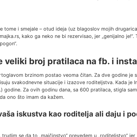
 se tome i smejale – otud ideja (uz blagoslov mojih drugaric
ka.rs, kako ga neko ne bi rezervisao, jer „genijalno je!“.
 pogon“.
 veliki broj pratilaca na fb. i ins
vrtoglavom brzinom postao veoma čitan. Za dve godine je st
suju svakodnevne situacije i izazove roditeljstva. Kada je I
.) godine. Za ovih godinu dana, sa 600 pratilaca, stigla sam
opada ono što imam da kažem.
vaša iskustva kao roditelja ali daju i 
trudim se da to „majčinstvo“ prevedem u „roditeljstvo“ jer