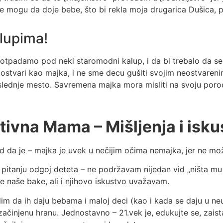
vi ne mogu da doje bebe, što bi rekla moja drugarica Dušica,
lupima!
tpadamo pod neki staromodni kalup, i da bi trebalo da se, 
se ostvari kao majka, i ne sme decu gušiti svojim neostvar
lednje mesto. Savremena majka mora misliti na svoju porodi
tivna Mama – Mišljenja i iskus
 da je – majka je uvek u nečijim očima nemajka, jer ne mož
pitanju odgoj deteta – ne podržavam nijedan vid „ništa mu 
e naše bake, ali i njihovo iskustvo uvažavam.
dim da ih daju bebama i maloj deci (kao i kada se daju u n
i začinjenu hranu. Jednostavno – 21.vek je, edukujte se, za