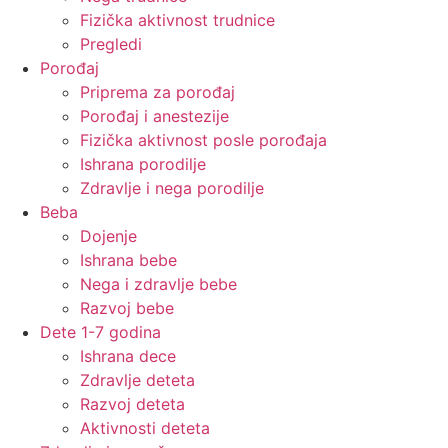
Fizička aktivnost trudnice
Pregledi
Porođaj
Priprema za porođaj
Porođaj i anestezije
Fizička aktivnost posle porođaja
Ishrana porodilje
Zdravlje i nega porodilje
Beba
Dojenje
Ishrana bebe
Nega i zdravlje bebe
Razvoj bebe
Dete 1-7 godina
Ishrana dece
Zdravlje deteta
Razvoj deteta
Aktivnosti deteta