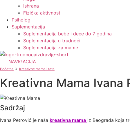
Ishrana
Fizička aktivnost
Psiholog
Suplementacija
Suplementacija bebe i dece do 7 godina
Suplementacija u trudnoći
Suplementacija za mame
NAVIGACIJA
»
Početna
Kreativne mame i tate
Kreativna Mama Ivana 
Sadržaj
Ivana Petrović je naša
kreativna mama
iz Beograda koja tr