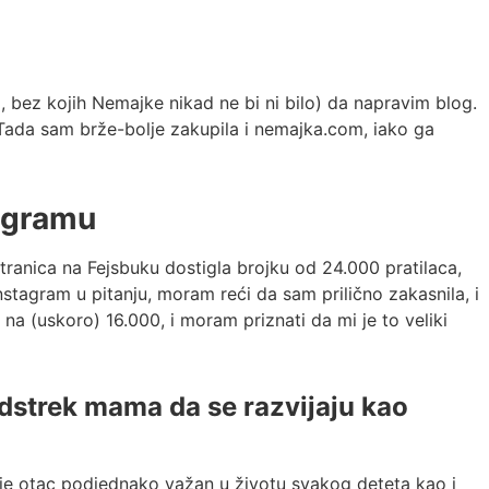
a, bez kojih Nemajke nikad ne bi ni bilo) da napravim blog.
 Tada sam brže-bolje zakupila i nemajka.com, iako ga
tagramu
ranica na Fejsbuku dostigla brojku od 24.000 pratilaca,
nstagram u pitanju, moram reći da sam prilično zakasnila, i
 na (uskoro) 16.000, i moram priznati da mi je to veliki
podstrek mama da se razvijaju kao
 je otac podjednako važan u životu svakog deteta kao i