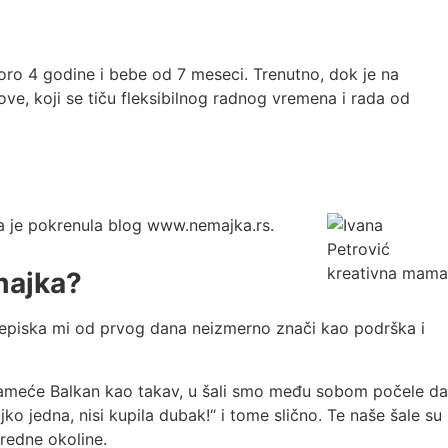
ro 4 godine i bebe od 7 meseci. Trenutno, dok je na
e, koji se tiču fleksibilnog radnog vremena i rada od
 kada je pokrenula blog www.nemajka.rs.
majka?
repiska mi od prvog dana neizmerno znači kao podrška i
nameće Balkan kao takav, u šali smo među sobom počele da
ko jedna, nisi kupila dubak!“ i tome slično. Te naše šale su
redne okoline.