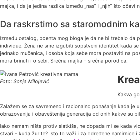
majka, i da je jedina razlika između „nas“ i „njih“ što oče
Da raskrstimo sa staromodnim ka
Između ostalog, poenta mog bloga je da ne bi trebalo da po
individue. Žena ne sme izgubiti sopstveni identitet kada 
jednako mučenica, i osoba koja sebe mora postaviti na pos
mora brinuti i o sebi. Srećna majka – srećna porodica.
Krea
Foto: Sonja Milojević
Kakva god
Zalažem se za savremeno i racionalno ponašanje kada je u 
obrazovanija i obaveštenija generacija od onih kakve su bil
Iako nemam ništa protiv slatkiša, ne dopada mi se kada vi
stvari – kuda žurite? Isto to važi i za određene namirnice 