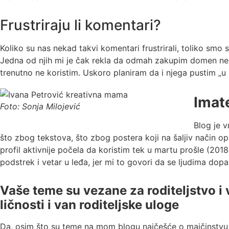
Frustriraju li komentari?
Koliko su nas nekad takvi komentari frustrirali, toliko smo
Jedna od njih mi je čak rekla da odmah zakupim domen nemaj
trenutno ne koristim. Uskoro planiram da i njega pustim „u
Imate
Foto: Sonja Milojević
Blog je 
što zbog tekstova, što zbog postera koji na šaljiv način opi
profil aktivnije počela da koristim tek u martu prošle (2018
podstrek i vetar u leđa, jer mi to govori da se ljudima d
Vaše teme su vezane za roditeljstvo i 
ličnosti i van roditeljske uloge
Da, osim što su teme na mom blogu najčešće o majčinstvu, 