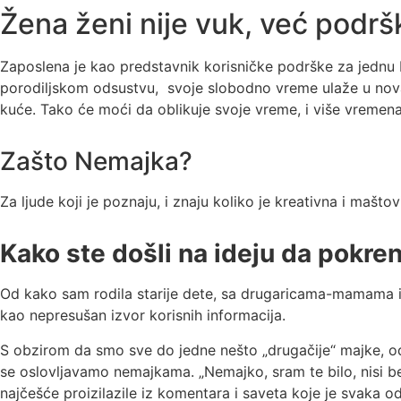
Žena ženi nije vuk, već podršk
Zaposlena je kao predstavnik korisničke podrške za jednu 
porodiljskom odsustvu, svoje slobodno vreme ulaže u nova 
kuće. Tako će moći da oblikuje svoje vreme, i više vremena
Zašto Nemajka?
Za ljude koji je poznaju, i znaju koliko je kreativna i mašto
Kako ste došli na ideju da pokre
Od kako sam rodila starije dete, sa drugaricama-mamama 
kao nepresušan izvor korisnih informacija.
S obzirom da smo sve do jedne nešto „drugačije“ majke, 
se oslovljavamo nemajkama. „Nemajko, sram te bilo, nisi beb
najčešće proizilazile iz komentara i saveta koje je svaka 