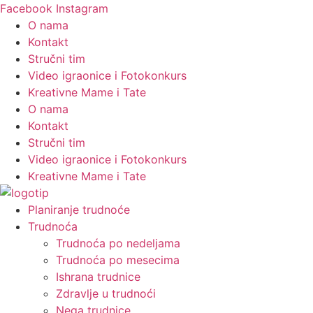
Скочите
Facebook
Instagram
на
O nama
садржај
Kontakt
Stručni tim
Video igraonice i Fotokonkurs
Kreativne Mame i Tate
O nama
Kontakt
Stručni tim
Video igraonice i Fotokonkurs
Kreativne Mame i Tate
Planiranje trudnoće
Trudnoća
Trudnoća po nedeljama
Trudnoća po mesecima
Ishrana trudnice
Zdravlje u trudnoći
Nega trudnice