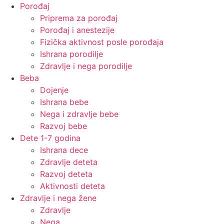
Porođaj
Priprema za porođaj
Porođaj i anestezije
Fizička aktivnost posle porođaja
Ishrana porodilje
Zdravlje i nega porodilje
Beba
Dojenje
Ishrana bebe
Nega i zdravlje bebe
Razvoj bebe
Dete 1-7 godina
Ishrana dece
Zdravlje deteta
Razvoj deteta
Aktivnosti deteta
Zdravlje i nega žene
Zdravlje
Nega