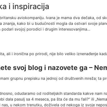
a i inspiracija
britansku aviokompaniju. Ivana je mama dva dečaka, od sko
znanja, kako bi u budućnosti mogla da ostvari svoje planov
 podari svojoj porodici i drugim interesovanjima…
vita, ali i ironična po prirodi, nije bilo veliko iznenađenje
nete svoj blog i nazovete ga – Ne
imam grupnu prepisku na jednoj od društvenih mreža; ta p
odnosno, odudaramo od roditeljskih standarda kakve nam 
i dala pasulj sa 4 meseca, pa šta će da mu fali?“ ili „Nemaj
od nas, u nekom trenutku, doživela od nekoga iz svoje nepos