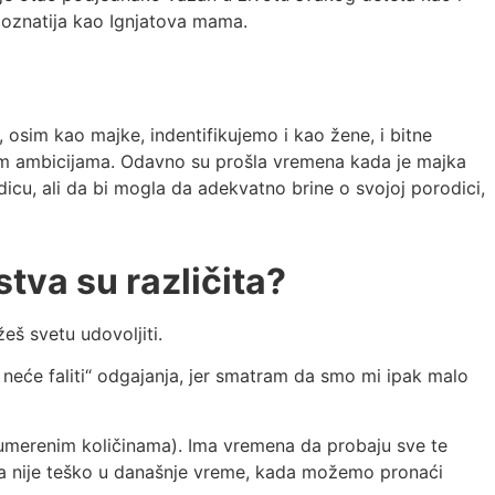
 poznatija kao Ignjatova mama.
osim kao majke, indentifikujemo i kao žene, i bitne
enim ambicijama. Odavno su prošla vremena kada je majka
cu, ali da bi mogla da adekvatno brine o svojoj porodici,
tva su različita?
eš svetu udovoljiti.
neće faliti“ odgajanja, jer smatram da smo mi ipak malo
eumerenim količinama). Ima vremena da probaju sve te
ista nije teško u današnje vreme, kada možemo pronaći