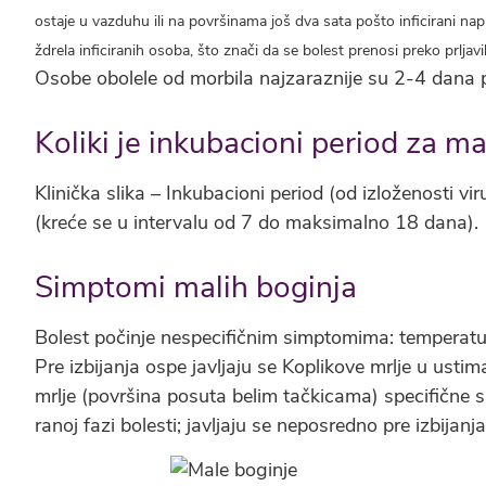
ostaje u vazduhu ili na površinama još dva sata pošto inficirani nap
ždrela inficiranih osoba, što znači da se bolest prenosi preko prljavi
Osobe obolele od morbila najzaraznije su 2-4 dana p
Koliki je inkubacioni period za m
Klinička slika – Inkubacioni period (od izloženosti 
(kreće se u intervalu od 7 do maksimalno 18 dana).
Simptomi malih boginja
Bolest počinje nespecifičnim simptomima: temperatura,
Pre izbijanja ospe javljaju se Koplikove mrlje u usti
mrlje (površina posuta belim tačkicama) specifične
ranoj fazi bolesti; javljaju se neposredno pre izbijanj