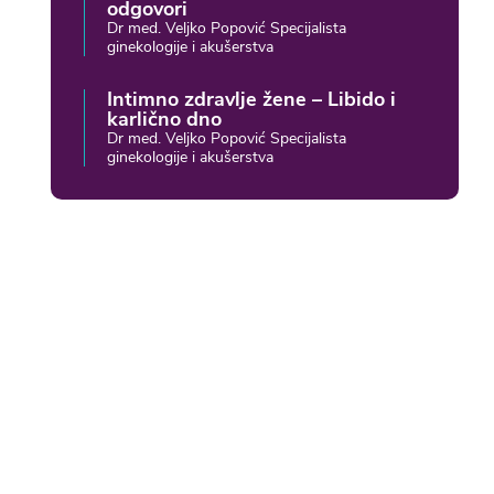
odgovori
Dr med. Veljko Popović Specijalista
ginekologije i akušerstva
Intimno zdravlje žene – Libido i
karlično dno
Dr med. Veljko Popović Specijalista
ginekologije i akušerstva