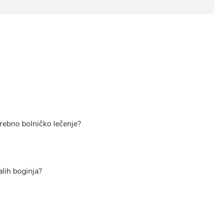
trebno bolničko lečenje?
alih boginja?