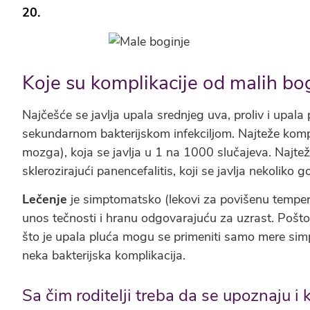
20.
Koje su komplikacije od malih bo
Najčešće se javlja upala srednjeg uva, proliv i upala 
sekundarnom bakterijskom infekciljom. Najteže komplik
mozga), koja se javlja u 1 na 1000 slučajeva. Najteža
sklerozirajući panencefalitis, koji se javlja nekoliko 
Lečenje
je simptomatsko (lekovi za povišenu tempera
unos tečnosti i hranu odgovarajuću za uzrast. Pošto j
što je upala pluća mogu se primeniti samo mere simpt
neka bakterijska komplikacija.
Sa čim roditelji treba da se upoznaju i