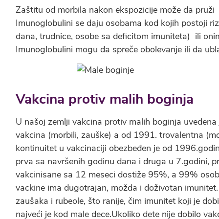
Zaštitu od morbila nakon ekspozicije može da pruži
Imunoglobulini se daju osobama kod kojih postoji r
dana, trudnice, osobe sa deficitom imuniteta) ili on
Imunoglobulini mogu da spreče obolevanje ili da ublaž
Vakcina protiv malih boginja
U našoj zemlji vakcina protiv malih boginja uveden
vakcina (morbili, zauške) a od 1991. trovalentna (mor
kontinuitet u vakcinaciji obezbeđen je od 1996.godi
prva sa navršenih godinu dana i druga u 7.godini, pri
vakcinisane sa 12 meseci dostiže 95%, a 99% osob
vackine ima dugotrajan, možda i doživotan imunitet. V
zaušaka i rubeole, što ranije, čim imunitet koji je dob
najveći je kod male dece.Ukoliko dete nije dobilo vak