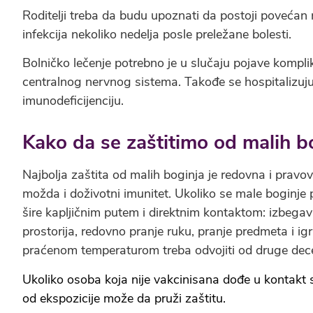
Roditelji treba da budu upoznati da postoji povećan ri
infekcija nekoliko nedelja posle preležane bolesti.
Bolničko lečenje potrebno je u slučaju pojave komplik
centralnog nervnog sistema. Takođe se hospitalizuju i
imunodeficijenciju.
Kako da se zaštitimo od malih b
Najbolja zaštita od malih boginja je redovna i prav
možda i doživotni imunitet. Ukoliko se male boginje po
šire kapljičnim putem i direktnim kontaktom: izbega
prostorija, redovno pranje ruku, pranje predmeta i i
praćenom temperaturom treba odvojiti od druge dec
Ukoliko osoba koja nije vakcinisana dođe u kontakt 
od ekspozicije može da pruži zaštitu.