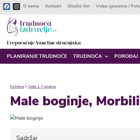
O nama
Kontakt
Stručni tim
Video igraonice i Fot
PLANIRANJE TRUDNOĆE
TRUDNOĆA
POROĐAJ
»
Početna
Dete 1-7 godina
Male boginje, Morbil
Sadržaj