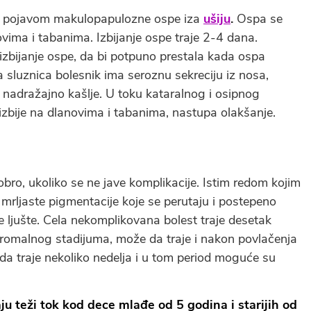
 i pojavom makulopapulozne ospe iza
ušiju
.
Ospa se
novima i tabanima. Izbijanje ospe traje 2-4 dana.
zbijanje ospe, da bi potpuno prestala kada ospa
 sluznica bolesnik ima seroznu sekreciju iz nosa,
adražajno kašlje. U toku kataralnog i osipnog
zbije na dlanovima i tabanima, nastupa olakšanje.
ro, ukoliko se ne jave komplikacije. Istim redom kojim
ju mrljaste pigmentacije koje se perutaju i postepeno
ne ljušte. Cela nekomplikovana bolest traje desetak
rodromalnog stadijuma, može da traje i nakon povlačenja
a traje nekoliko nedelja i u tom period moguće su
aju teži tok kod dece mlađe od 5 godina i starijih od