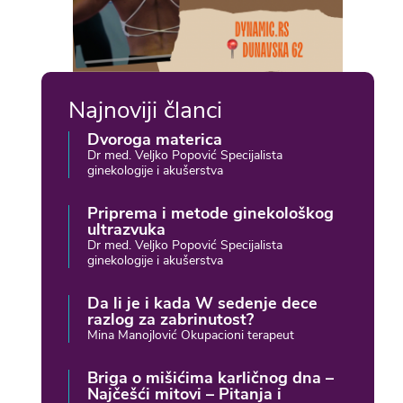
Najnoviji članci
Dvoroga materica
Dr med. Veljko Popović Specijalista
ginekologije i akušerstva
Priprema i metode ginekološkog
ultrazvuka
Dr med. Veljko Popović Specijalista
ginekologije i akušerstva
Da li je i kada W sedenje dece
razlog za zabrinutost?
Mina Manojlović Okupacioni terapeut
Briga o mišićima karličnog dna –
Najčešći mitovi – Pitanja i