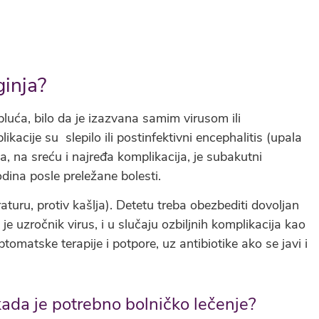
ginja?
pluća, bilo da je izazvana samim virusom ili
acije su slepilo ili postinfektivni encephalitis (upala
, na sreću i najređa komplikacija, je subakutni
godina posle preležane bolesti.
turu, protiv kašlja). Detetu treba obezbediti dovoljan
e uzročnik virus, i u slučaju ozbiljnih komplikacija kao
omatske terapije i potpore, uz antibiotike ako se javi i
 kada je potrebno bolničko lečenje?