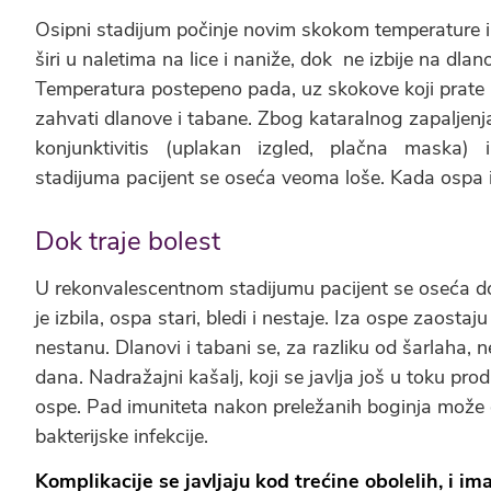
Osipni stadijum počinje novim skokom tem­perature
širi u naletima na lice i naniže, dok ne izbije na dla
Temperatura postepeno pada, uz skokove koji prate i
zahvati dlanove i tabane. Zbog kataralnog zapaljenja
konjunktivitis (uplakan izgled, plačna maska) i n
stadijuma pacijent se oseća veoma loše. Kada ospa i
Dok traje bolest
U rekonvalescentnom stadijumu pacijent se oseća dob
je izbila, ospa stari, bledi i nestaje. Iza ospe zaosta
nestanu. Dlanovi i tabani se, za razliku od šarlaha, 
dana. Nadražajni kašalj, koji se javlja još u toku p
ospe. Pad imuniteta nakon preležanih boginja može d
bakterijske infekcije.
Komplikacije se javljaju kod trećine obolelih, i im