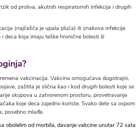
zik od proliva, akutnih respiratornih infekcija i drugih
acija (najčešća je upala pluća) ili znakova infekcije
 deca koja imaju teške hronične bolesti ili
oginja?
ovremena vakcinacija. Vakcina omogućava dugotrajni,
jave, zaštita je slična kao i kod drugih bolesti koje se
vanje skupova u zatvorenom prostoru, provetravanje
gračaka koje deca zajedno koriste. Svako dete sa ospom
e, posebno mlađe.
sa obolelim od morbila, davanje vakcine unutar 72 sata