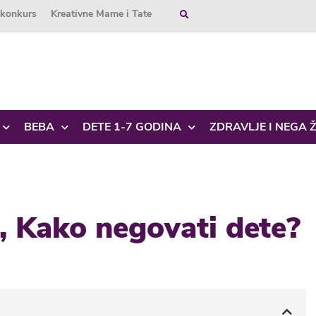
okonkurs
Kreativne Mame i Tate
BEBA
DETE 1-7 GODINA
ZDRAVLJE I NEGA 
i, Kako negovati dete?