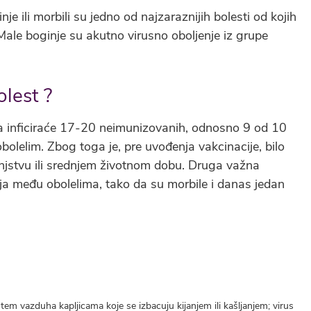
e ili morbili su jedno od najzaraznijih bolesti od kojih
 Male boginje su akutno virusno oboljenje iz grupe
lest ?
oba inficiraće 17-20 neimunizovanih, odnosno 9 od 10
bolelim. Zbog toga je, pre uvođenja vakcinacije, bilo
njstvu ili srednjem životnom dobu. Druga važna
cija među obolelima, tako da su morbile i danas jedan
utem vazduha kapljicama koje se izbacuju kijanjem ili kašljanjem; virus