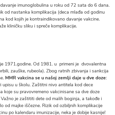
 davanje imunoglobulina u roku od 72 sata do 6 dana.
izik od nastanka komplikacija (deca mlađa od godinu
ima kod kojih je kontraindikovano davanje vakcine.
e kliničku sliku i spreče komplikacije.
a je 1971.godine. Od 1981. u primeni je dvovalentna
bili, zauške, rubeola). Zbog ratnih zbivanja i sankcija
ne.
MMR vakcina se u našoj zemlji daje u dve doze
:
 upisu u školu. Zaštitni nivo antitela kod dece
a koje su pravovremeno vakcinisane sa dve doze
ažno je zaštititi dete od malih boginja, a takođe i
ilo od majke iščezne. Rizik od ozbiljnih komplikacije
cinu po kalendaru imunizacije, neka je dobije kasnije!