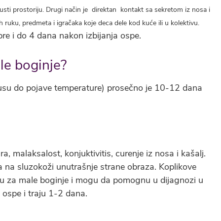
usti prostoriju. Drugi način je direktan kontakt sa sekretom iz nosa i
h ruku, predmeta i igračaka koje deca dele kod kuće ili u kolektivu.
re i do 4 dana nakon izbijanja ospe.
ale boginje?
virusu do pojave temperature) prosečno je 10-12 dana
 malaksalost, konjuktivitis, curenje iz nosa i kašalj.
ma na sluzokoži unutrašnje strane obraza. Koplikove
 su za male boginje i mogu da pomognu u dijagnozi u
a ospe i traju 1-2 dana.