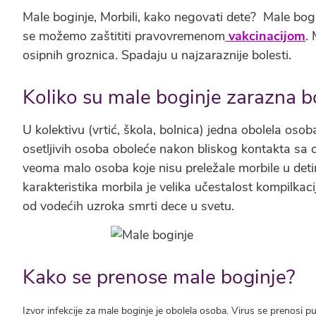
Male boginje, Morbili, kako negovati dete? Male boginj
se možemo zaštititi pravovremenom
vakcinacijom
.
osipnih groznica. Spadaju u najzaraznije bolesti.
Koliko su male boginje zarazna bo
U kolektivu (vrtić, škola, bolnica) jedna obolela os
osetljivih osoba oboleće nakon bliskog kontakta sa o
veoma malo osoba koje nisu preležale morbile u deti
karakteristika morbila je velika učestalost kompilka
od vodećih uzroka smrti dece u svetu.
Kako se prenose male boginje?
Izvor infekcije za male boginje je obolela osoba. Virus se prenosi p