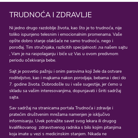
TRUDNOĆA I ZDRAVLJE
Ni jedno drugo razdoblje života, kao što je to trudnoća, nije
toliko ispunjeno telesnim i emocionalnim promenama. Vaše
opšte dobro stanje olakšaće ne samo trudnoću, nego i
porođaj. Tim stručnjaka, razlicitih specijalnosti ,na našem sajtu
, Vam je na raspolaganju i biće uz Vas u ovom predivnom
periodu očekivanja bebe.
Sajt je posvetio pažnju i onim parovima koji žele da ostvare
roditeljstvo, kao i majkama nakon porodjaja, bebama i deci do
7. godine života. Dobrodošle su i vaše sugestije, jer ćemo u
skladu sa vašim interesovanjima, dopunjavati i širiti sadržaj
sajta.
Sav sadržaj na stranicama portala Trudnoća i zdravlje i
pratećim društvenim mrežama namenjen je isključivo
informisanju. Uvek potražite savet svog lekara ili drugog
kvalifikovanog zdravstvenog radnika s bilo kojim pitanjima
koja imate u vezi s medicinskim stanjem. Nikada ne