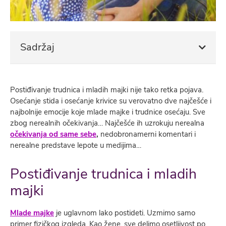
Sadržaj
Postiđivanje trudnica i mladih majki nije tako retka pojava.
Osećanje stida i osećanje krivice su verovatno dve najčešće i
najbolnije emocije koje mlade majke i trudnice osećaju. Sve
zbog nerealnih očekivanja… Najčešće ih uzrokuju nerealna
očekivanja od same sebe
,
nedobronamerni komentari i
nerealne predstave lepote u medijima…
Postiđivanje trudnica i mladih
majki
Mlade majke
je uglavnom lako postideti. Uzmimo samo
primer fizičkog izgleda. Kao žene, sve delimo osetljivost po