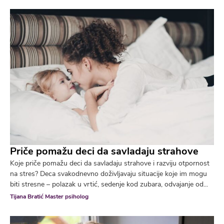
Priče pomažu deci da savladaju strahove
Koje priče pomažu deci da savladaju strahove i razviju otpornost
na stres? Deca svakodnevno doživljavaju situacije koje im mogu
biti stresne – polazak u vrtić, sedenje kod zubara, odvajanje od...
Tijana Bratić Master psiholog