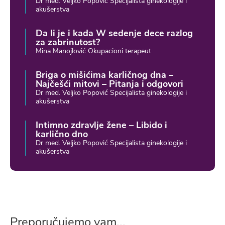
Dr med. Veljko Popović Specijalista ginekologije i
akušerstva
Da li je i kada W sedenje dece razlog
za zabrinutost?
Mina Manojlović Okupacioni terapeut
Briga o mišićima karličnog dna –
Najčešći mitovi – Pitanja i odgovori
Dr med. Veljko Popović Specijalista ginekologije i
akušerstva
Intimno zdravlje žene – Libido i
karlično dno
Dr med. Veljko Popović Specijalista ginekologije i
akušerstva
Preporučujemo vam...