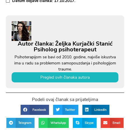
Datum objave članka:
17.10.2017.
Autor članka: Željka Kurjački Stanić
Psiholog psihoterapeut
Psihoterapijom se bavi od 2010. godine, najviše iskustva
ima u radu sa problemom samopouzdanja i psihologijom
traume.
Pregled svih članaka autora
Podeli ovaj članak sa prijateljima
Facebook
Twitter
LinkedIn
Telegram
WhatsApp
Skype
Email