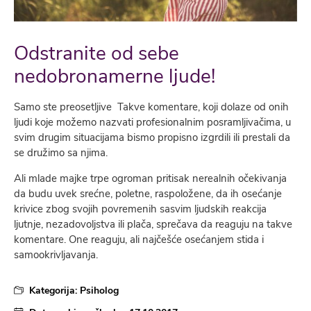
Odstranite od sebe
nedobronamerne ljude!
Samo ste preosetljive Takve komentare, koji dolaze od onih
ljudi koje možemo nazvati profesionalnim posramljivačima, u
svim drugim situacijama bismo propisno izgrdili ili prestali da
se družimo sa njima.
Ali mlade majke trpe ogroman pritisak nerealnih očekivanja
da budu uvek srećne, poletne, raspoložene, da ih osećanje
krivice zbog svojih povremenih sasvim ljudskih reakcija
ljutnje, nezadovoljstva ili plača, sprečava da reaguju na takve
komentare. One reaguju, ali najčešće osećanjem stida i
samookrivljavanja.
Kategorija:
Psiholog