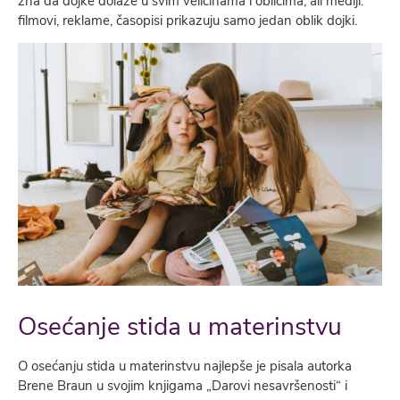
zna da dojke dolaze u svim veličinama i oblicima, ali mediji:
filmovi, reklame, časopisi prikazuju samo jedan oblik dojki.
Osećanje stida u materinstvu
O osećanju stida u materinstvu najlepše je pisala autorka
Brene Braun u svojim knjigama „Darovi nesavršenosti“ i