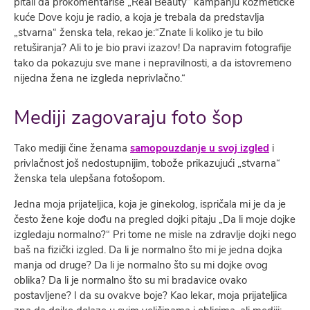
pitali da prokomentariše „Real Beauty“ kampanju kozmetičke
kuće Dove koju je radio, a koja je trebala da predstavlja
„stvarna“ ženska tela, rekao je:“Znate li koliko je tu bilo
retuširanja? Ali to je bio pravi izazov! Da napravim fotografije
tako da pokazuju sve mane i nepravilnosti, a da istovremeno
nijedna žena ne izgleda neprivlačno.“
Mediji zagovaraju foto šop
Tako mediji čine ženama
samopouzdanje u svoj izgled
i
privlačnost još nedostupnijim, tobože prikazujući „stvarna“
ženska tela ulepšana fotošopom.
Jedna moja prijateljica, koja je ginekolog, ispričala mi je da je
često žene koje dođu na pregled dojki pitaju „Da li moje dojke
izgledaju normalno?“ Pri tome ne misle na zdravlje dojki nego
baš na fizički izgled. Da li je normalno što mi je jedna dojka
manja od druge? Da li je normalno što su mi dojke ovog
oblika? Da li je normalno što su mi bradavice ovako
postavljene? I da su ovakve boje? Kao lekar, moja prijateljica