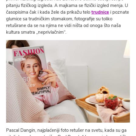
pitanju fizičkog izgleda. A majkama se fizički izgled menja. U
časopisima čak i kada žele da prikažu telo
trudnice
i poznate
glumice sa trudničkim stomakom, fotografije su toliko
retuširane da se na njima ne vidi ništa od onoga što naša
kultura smatra „neprivlačnim“.
Pascal Dangin, najplaćeniji foto retušer na svetu, kada su ga