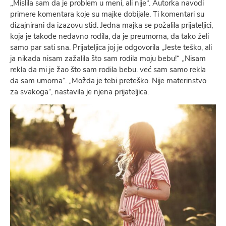
„Mislila sam da je problem u meni, ali nije“. Autorka navodi
primere komentara koje su majke dobijale. Ti komentari su
dizajnirani da izazovu stid. Jedna majka se požalila prijateljici,
koja je takođe nedavno rodila, da je preumorna, da tako želi
samo par sati sna. Prijateljica joj je odgovorila „Jeste teško, ali
ja nikada nisam zažalila što sam rodila moju bebu!“ „Nisam
rekla da mi je žao što sam rodila bebu. već sam samo rekla
da sam umorna“. „Možda je tebi preteško. Nije materinstvo
za svakoga“, nastavila je njena prijateljica.