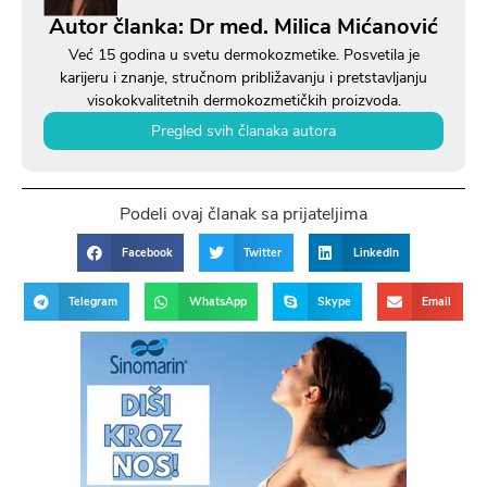
Autor članka: Dr med. Milica Mićanović
Već 15 godina u svetu dermokozmetike. Posvetila je
karijeru i znanje, stručnom približavanju i pretstavljanju
visokokvalitetnih dermokozmetičkih proizvoda.
Pregled svih članaka autora
Podeli ovaj članak sa prijateljima
Facebook
Twitter
LinkedIn
Telegram
WhatsApp
Skype
Email