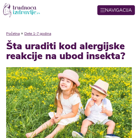
NAVIGACIJA
»
Početna
Dete 1-7 godina
Šta uraditi kod alergijske
reakcije na ubod insekta?