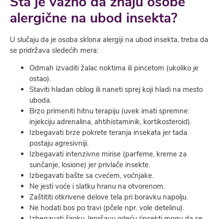
Šta je važno da znaju osobe
alergične na ubod insekta?
U slučaju da je osoba sklona alergiji na ubod insekta, treba da
se pridržava sledećih mera:
Odmah izvaditi žalac noktima ili pincetom (ukoliko je
ostao).
Staviti hladan oblog ili naneti sprej koji hladi na mesto
uboda.
Brzo primeniti hitnu terapiju (uvek imati spremne:
injekciju adrenalina, ahtihistaminik, kortikosteroid).
Izbegavati brze pokrete teranja insekata jer tada
postaju agresivniji.
Izbegavati intenzivne mirise (parfeme, kreme za
sunčanje, losione) jer privlače insekte.
Izbegavati bašte sa cvećem, voćnjake.
Ne jesti voće i slatku hranu na otvorenom.
Zaštititi otkrivene delove tela pri boravku napolju.
Ne hodati bos po travi (pčele npr. vole detelinu).
Izbegavati široku, lepršavu odeću (insekti mogu da se