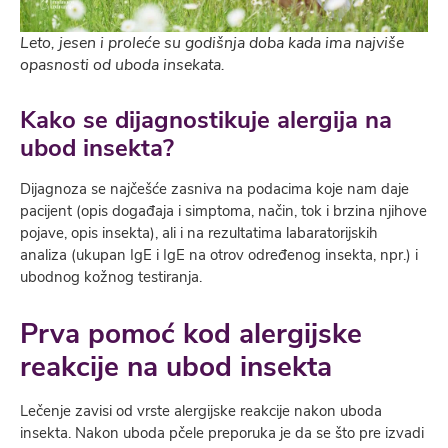
Leto, jesen i proleće su godišnja doba kada ima najviše
opasnosti od uboda insekata.
Kako se dijagnostikuje alergija na
ubod insekta?
Dijagnoza se najčešće zasniva na podacima koje nam daje
pacijent (opis događaja i simptoma, način, tok i brzina njihove
pojave, opis insekta), ali i na rezultatima labaratorijskih
analiza (ukupan IgE i IgE na otrov određenog insekta, npr.) i
ubodnog kožnog testiranja.
Prva pomoć kod alergijske
reakcije na ubod insekta
Lečenje zavisi od vrste alergijske reakcije nakon uboda
insekta. Nakon uboda pčele preporuka je da se što pre izvadi