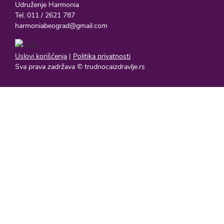
Udruženje Harmonia
Tel. 011 / 2621 787
harmoniabeograd@gmail.com
Uslovi korišćenja
|
Politika privatnosti
Sva prava zadržava © trudnocaizdravlje.rs