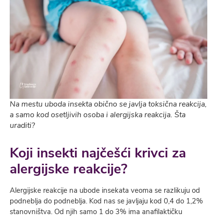
Na mestu uboda insekta obično se javlja toksična reakcija,
a samo kod osetljivih osoba i alergijska reakcija. Šta
uraditi?
Koji insekti najčešći krivci za
alergijske reakcije?
Alergijske reakcije na ubode insekata veoma se razlikuju od
podneblja do podneblja. Kod nas se javljaju kod 0,4 do 1,2%
stanovništva. Od njih samo 1 do 3% ima anafilaktičku