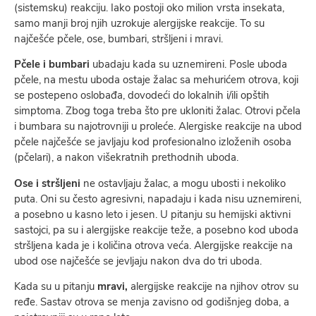
(sistemsku) reakciju. Iako postoji oko milion vrsta insekata,
samo manji broj njih uzrokuje alergijske reakcije. To su
najčešće pčele, ose, bumbari, stršljeni i mravi.
Pčele i bumbari
ubadaju kada su uznemireni. Posle uboda
pčele, na mestu uboda ostaje žalac sa mehurićem otrova, koji
se postepeno oslobađa, dovodeći do lokalnih i/ili opštih
simptoma. Zbog toga treba što pre ukloniti žalac. Otrovi pčela
i bumbara su najotrovniji u proleće. Alergiske reakcije na ubod
pčele najčešće se javljaju kod profesionalno izloženih osoba
(pčelari), a nakon višekratnih prethodnih uboda.
Ose i stršljeni
ne ostavljaju žalac, a mogu ubosti i nekoliko
puta. Oni su često agresivni, napadaju i kada nisu uznemireni,
a posebno u kasno leto i jesen. U pitanju su hemijski aktivni
sastojci, pa su i alergijske reakcije teže, a posebno kod uboda
stršljena kada je i količina otrova veća. Alergijske reakcije na
ubod ose najčešće se jevljaju nakon dva do tri uboda.
Kada su u pitanju
mravi,
alergijske reakcije na njihov otrov su
ređe. Sastav otrova se menja zavisno od godišnjeg doba, a