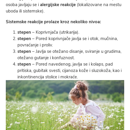
osoba javljaju se i
alergijske reakcije
(lokalizovane na mestu
uboda ili sistemske).
Sistemske reakcije
prolaze kroz nekoliko nivoa:
stepen
– Koprivnjača (utrikarija).
stepen
– Pored koprivnjače javlja se i otok, mučnina,
povraćanje i proliv.
stepen
– Javlja se otežano disanje, sviranje u grudima,
otežano gutanje i konfuznost.
stepen
– Pored navedenog, javlja se i kolaps, pad
pritiska, gubitak svesti, cijanoza kože i sluzokoža, kao i
inkontinencija stolice i mokraće.