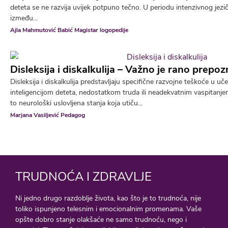
deteta se ne razvija uvijek potpuno tečno. U periodu intenzivnog jezi
između...
Ajla Mahmutović Babić Magistar logopedije
Disleksija i diskalkulija – Važno je rano prepo
Disleksija i diskalkulija predstavljaju specifične razvojne teškoće u u
inteligencijom deteta, nedostatkom truda ili neadekvatnim vaspitanj
to neurološki uslovljena stanja koja utiču...
Marjana Vasiljević Pedagog
TRUDNOĆA I ZDRAVLJE
Ni jedno drugo razdoblje života, kao što je to trudnoća, nije
toliko ispunjeno telesnim i emocionalnim promenama. Vaše
opšte dobro stanje olakšaće ne samo trudnoću, nego i