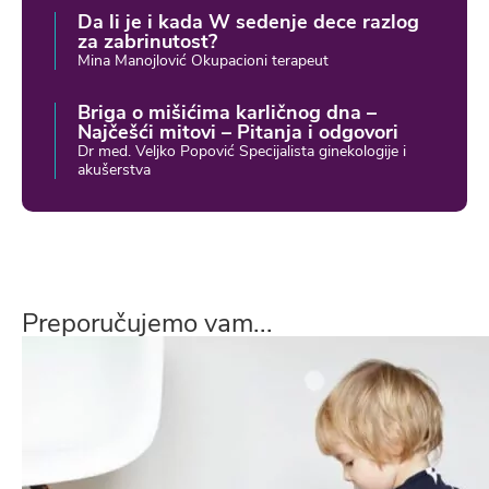
Da li je i kada W sedenje dece razlog
za zabrinutost?
Mina Manojlović Okupacioni terapeut
Briga o mišićima karličnog dna –
Najčešći mitovi – Pitanja i odgovori
Dr med. Veljko Popović Specijalista ginekologije i
akušerstva
Preporučujemo vam...