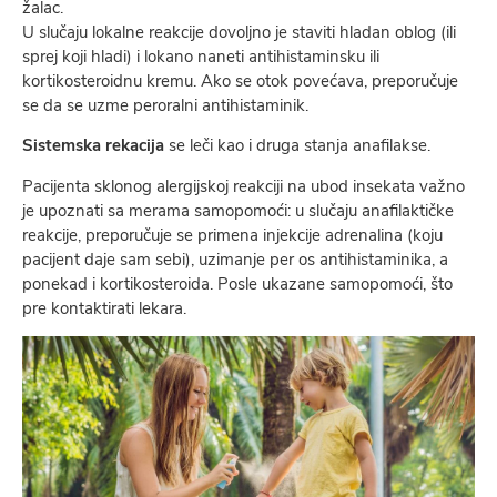
žalac.
U slučaju lokalne reakcije dovoljno je staviti hladan oblog (ili
sprej koji hladi) i lokano naneti antihistaminsku ili
kortikosteroidnu kremu. Ako se otok povećava, preporučuje
se da se uzme peroralni antihistaminik.
Sistemska rekacija
se leči kao i druga stanja anafilakse.
Pacijenta sklonog alergijskoj reakciji na ubod insekata važno
je upoznati sa merama samopomoći: u slučaju anafilaktičke
reakcije, preporučuje se primena injekcije adrenalina (koju
pacijent daje sam sebi), uzimanje per os antihistaminika, a
ponekad i kortikosteroida. Posle ukazane samopomoći, što
pre kontaktirati lekara.