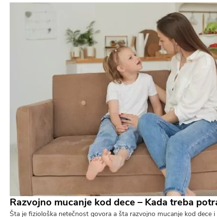
Razvojno mucanje kod dece – Kada treba potr
Šta je fiziološka netečnost govora a šta razvojno mucanje kod dece i 