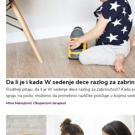
Da li je i kada W sedenje dece razlog za zabri
Roditelji pitaju, da li je W sedenje dece razlog za zabrinutost? Kad
igraju na podu, možemo da primetimo različite položaje u kojima sede.
Mina Manojlović Okupacioni terapeut