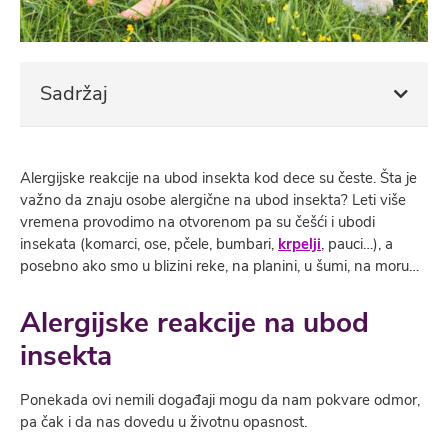
Sadržaj
Alergijske reakcije na ubod insekta kod dece su česte. Šta je
važno da znaju osobe alergične na ubod insekta? Leti više
vremena provodimo na otvorenom pa su češći i ubodi
insekata (komarci, ose, pčele, bumbari,
krpelji
, pauci…), a
posebno ako smo u blizini reke, na planini, u šumi, na moru…
Alergijske reakcije na ubod
insekta
Ponekada ovi nemili događaji mogu da nam pokvare odmor,
pa čak i da nas dovedu u životnu opasnost.