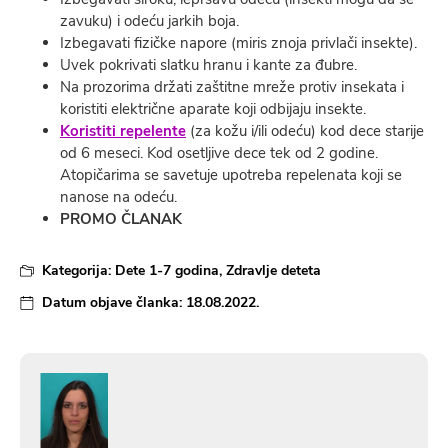
zavuku) i odeću jarkih boja.
Izbegavati fizičke napore (miris znoja privlači insekte).
Uvek pokrivati slatku hranu i kante za đubre.
Na prozorima držati zaštitne mreže protiv insekata i
koristiti električne aparate koji odbijaju insekte.
Koristiti repelente
(za kožu i/ili odeću) kod dece starije
od 6 meseci. Kod osetljive dece tek od 2 godine.
Atopičarima se savetuje upotreba repelenata koji se
nanose na odeću.
PROMO ČLANAK
Kategorija:
Dete 1-7 godina
,
Zdravlje deteta
Datum objave članka:
18.08.2022.