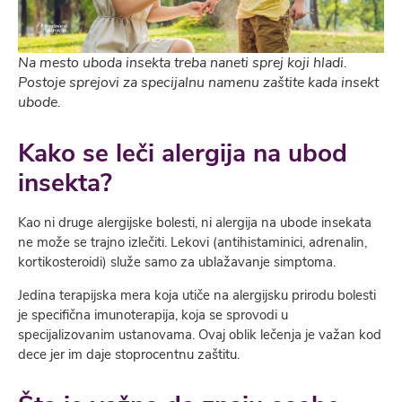
Na mesto uboda insekta treba naneti sprej koji hladi.
Postoje sprejovi za specijalnu namenu zaštite kada insekt
ubode.
Kako se leči alergija na ubod
insekta?
Kao ni druge alergijske bolesti, ni alergija na ubode insekata
ne može se trajno izlečiti. Lekovi (antihistaminici, adrenalin,
kortikosteroidi) služe samo za ublažavanje simptoma.
Jedina terapijska mera koja utiče na alergijsku prirodu bolesti
je specifična imunoterapija, koja se sprovodi u
specijalizovanim ustanovama. Ovaj oblik lečenja je važan kod
dece jer im daje stoprocentnu zaštitu.