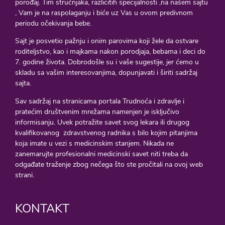
porođaj. Tim stručnjaka, razlicitih specijalnosti ,na našem sajtu
, Vam je na raspolaganju i biće uz Vas u ovom predivnom
periodu očekivanja bebe.
Sajt je posvetio pažnju i onim parovima koji žele da ostvare
roditeljstvo, kao i majkama nakon porodjaja, bebama i deci do
7. godine života. Dobrodošle su i vaše sugestije, jer ćemo u
skladu sa vašim interesovanjima, dopunjavati i širiti sadržaj
sajta.
Sav sadržaj na stranicama portala Trudnoća i zdravlje i
pratećim društvenim mrežama namenjen je isključivo
informisanju. Uvek potražite savet svog lekara ili drugog
kvalifikovanog zdravstvenog radnika s bilo kojim pitanjima
koja imate u vezi s medicinskim stanjem. Nikada ne
zanemarujte profesionalni medicinski savet niti treba da
odgađate traženje zbog nečega što ste pročitali na ovoj web
strani.
KONTAKT