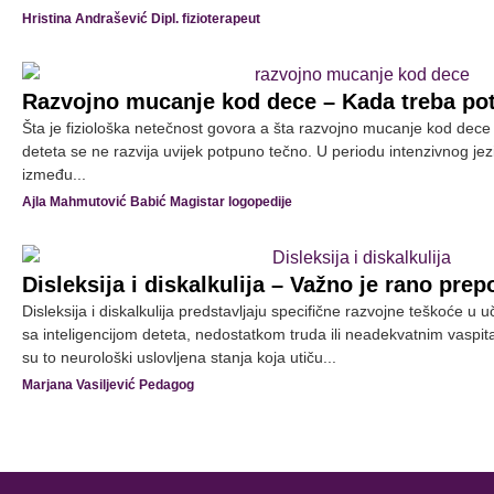
Hristina Andrašević Dipl. fizioterapeut
Razvojno mucanje kod dece – Kada treba po
Šta je fiziološka netečnost govora a šta razvojno mucanje kod dece 
deteta se ne razvija uvijek potpuno tečno. U periodu intenzivnog jez
između...
Ajla Mahmutović Babić Magistar logopedije
Disleksija i diskalkulija – Važno je rano pre
Disleksija i diskalkulija predstavljaju specifične razvojne teškoće u
sa inteligencijom deteta, nedostatkom truda ili neadekvatnim vaspi
su to neurološki uslovljena stanja koja utiču...
Marjana Vasiljević Pedagog