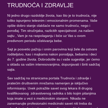
TRUDNOĆA I ZDRAVLJE
Ni jedno drugo razdoblje života, kao što je to trudnoća, nije
toliko ispunjeno telesnim i emocionalnim promenama. Vaše
opšte dobro stanje olakšaće ne samo trudnoću, nego i
porođaj. Tim stručnjaka, razlicitih specijalnosti ,na našem
sajtu , Vam je na raspolaganju i biće uz Vas u ovom
predivnom periodu očekivanja bebe.
Sajt je posvetio pažnju i onim parovima koji žele da ostvare
roditeljstvo, kao i majkama nakon porodjaja, bebama i deci
do 7. godine života. Dobrodošle su i vaše sugestije, jer ćemo
u skladu sa vašim interesovanjima, dopunjavati i širiti sadržaj
sajta.
Sav sadržaj na stranicama portala Trudnoća i zdravlje i
pratećim društvenim mrežama namenjen je isključivo
informisanju. Uvek potražite savet svog lekara ili drugog
kvalifikovanog zdravstvenog radnika s bilo kojim pitanjima
koja imate u vezi s medicinskim stanjem. Nikada ne
zanemarujte profesionalni medicinski savet niti treba da