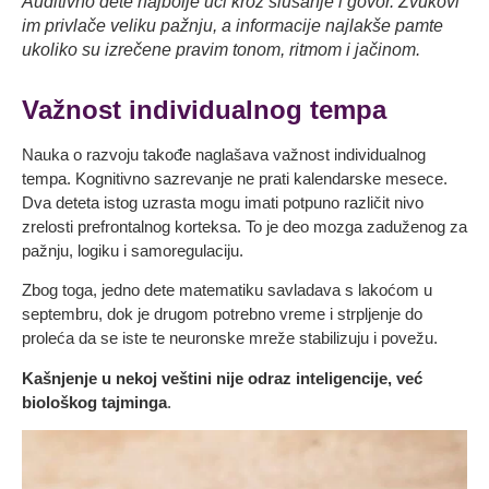
Auditivno dete najbolje uči kroz slušanje i govor. Zvukovi
im privlače veliku pažnju, a informacije najlakše pamte
ukoliko su izrečene pravim tonom, ritmom i jačinom.
Važnost individualnog tempa
Nauka o razvoju takođe naglašava važnost individualnog
tempa. Kognitivno sazrevanje ne prati kalendarske mesece.
Dva deteta istog uzrasta mogu imati potpuno različit nivo
zrelosti prefrontalnog korteksa. To je deo mozga zaduženog za
pažnju, logiku i samoregulaciju.
Zbog toga, jedno dete matematiku savladava s lakoćom u
septembru, dok je drugom potrebno vreme i strpljenje do
proleća da se iste te neuronske mreže stabilizuju i povežu.
Kašnjenje u nekoj veštini nije odraz inteligencije, već
biološkog tajminga
.