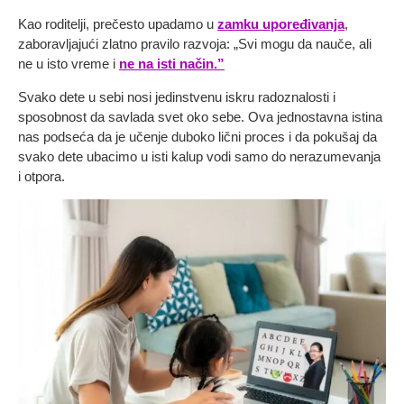
Kao roditelji, prečesto upadamo u
zamku upoređivanja
,
zaboravljajući zlatno pravilo razvoja: „Svi mogu da nauče, ali
ne u isto vreme i
ne na isti način.”
Svako dete u sebi nosi jedinstvenu iskru radoznalosti i
sposobnost da savlada svet oko sebe. Ova jednostavna istina
nas podseća da je učenje duboko lični proces i da pokušaj da
svako dete ubacimo u isti kalup vodi samo do nerazumevanja
i otpora.