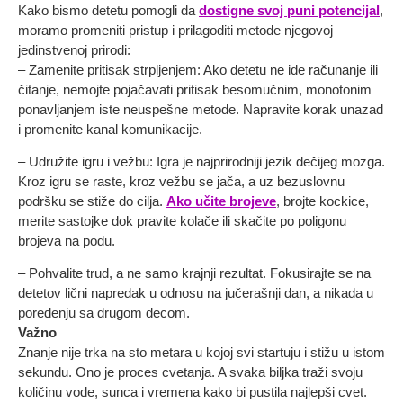
Kako bismo detetu pomogli da
dostigne svoj puni potencijal
,
moramo promeniti pristup i prilagoditi metode njegovoj
jedinstvenoj prirodi:
– Zamenite pritisak strpljenjem: Ako detetu ne ide računanje ili
čitanje, nemojte pojačavati pritisak besomučnim, monotonim
ponavljanjem iste neuspešne metode. Napravite korak unazad
i promenite kanal komunikacije.
– Udružite igru i vežbu: Igra je najprirodniji jezik dečijeg mozga.
Kroz igru se raste, kroz vežbu se jača, a uz bezuslovnu
podršku se stiže do cilja.
Ako učite brojeve
, brojte kockice,
merite sastojke dok pravite kolače ili skačite po poligonu
brojeva na podu.
– Pohvalite trud, a ne samo krajnji rezultat. Fokusirajte se na
detetov lični napredak u odnosu na jučerašnji dan, a nikada u
poređenju sa drugom decom.
Važno
Znanje nije trka na sto metara u kojoj svi startuju i stižu u istom
sekundu. Ono je proces cvetanja. A svaka biljka traži svoju
količinu vode, sunca i vremena kako bi pustila najlepši cvet.