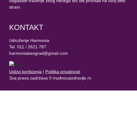
odgađate traženje zbog nečega što ste pročitali na ovoj web
strani.
KONTAKT
Udruženje Harmonia
Tel. 011 / 2621 787
harmoniabeograd@gmail.com
Uslovi korišćenja
|
Politika privatnosti
Sva prava zadržava © trudnocaizdravlje.rs