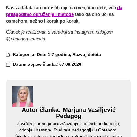
Naš zadatak kao odraslih nije da menjamo dete, već
da
prilagodimo okruženje i metode
tako da ono uči sa
osmehom, nežno i korak po korak.
Članak je realizovan u saradnji sa Instagram nalogom
@pedagog_majsan
Kategorija:
Dete 1-7 godina
,
Razvoj deteta
Datum objave članka:
07.06.2026.
Autor članka: Marjana Vasiljević
Pedagog
Završila je mnoga usavršavanja iz oblasti pedagogije,
odgoja i nastave. Studirala pedagogiju u Göteborg,
Švedska, gde je i zaposlena u Predškolskoj ustanovi za