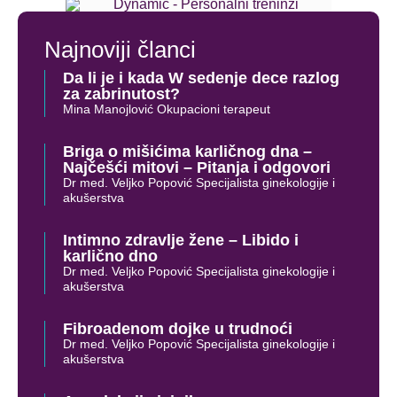
Najnoviji članci
Da li je i kada W sedenje dece razlog
za zabrinutost?
Mina Manojlović Okupacioni terapeut
Briga o mišićima karličnog dna –
Najčešći mitovi – Pitanja i odgovori
Dr med. Veljko Popović Specijalista ginekologije i
akušerstva
Intimno zdravlje žene – Libido i
karlično dno
Dr med. Veljko Popović Specijalista ginekologije i
akušerstva
Fibroadenom dojke u trudnoći
Dr med. Veljko Popović Specijalista ginekologije i
akušerstva