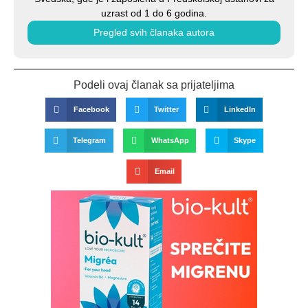
uzrast od 1 do 6 godina.
Pregled svih članaka autora
Podeli ovaj članak sa prijateljima
Facebook
Twitter
LinkedIn
Telegram
WhatsApp
Skype
Email