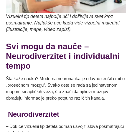
Vizuelni tip deteta najbolje uči i doživljava svet kroz
posmatranje. Najlakše uče kada vide vizuelni materijal
(ilustracije, mape, video zapisi).
Svi mogu da nauče –
Neurodiverzitet i individualni
tempo
Šta kaže nauka? Moderna neuronauka je odavno srušila mit o
„prosečnom mozgu”. Svako dete se rađa sa jedinstvenom
mapom sinaptičkih veza, što znači da njihovi mozgovi
obrađuju informacije preko potpuno različitih kanala.
Neurodiverzitet
– Dok će vizuelni tip deteta odmah usvojiti slova posmatrajući