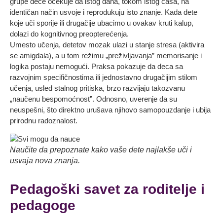
grupe dece očekuje da istog dana, tokom istog časa, na
identičan način usvoje i reprodukuju isto znanje. Kada dete
koje uči sporije ili drugačije ubacimo u ovakav kruti kalup,
dolazi do kognitivnog preopterećenja.
Umesto učenja, detetov mozak ulazi u stanje stresa (aktivira
se amigdala), a u tom režimu „preživljavanja” memorisanje i
logika postaju nemogući. Praksa pokazuje da deca sa
razvojnim specifičnostima ili jednostavno drugačijim stilom
učenja, usled stalnog pritiska, brzo razvijaju takozvanu
„naučenu bespomoćnost”. Odnosno, uverenje da su
neuspešni, što direktno urušava njihovo samopouzdanje i ubija
prirodnu radoznalost.
Naučite da prepoznate kako vaše dete najlakše uči i
usvaja nova znanja.
Pedagoški savet za roditelje i
pedagoge