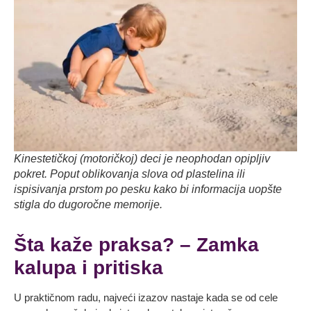
Kinestetičkoj (motoričkoj) deci je neophodan opipljiv
pokret. Poput oblikovanja slova od plastelina ili
ispisivanja prstom po pesku kako bi informacija uopšte
stigla do dugoročne memorije.
Šta kaže praksa? – Zamka
kalupa i pritiska
U praktičnom radu, najveći izazov nastaje kada se od cele