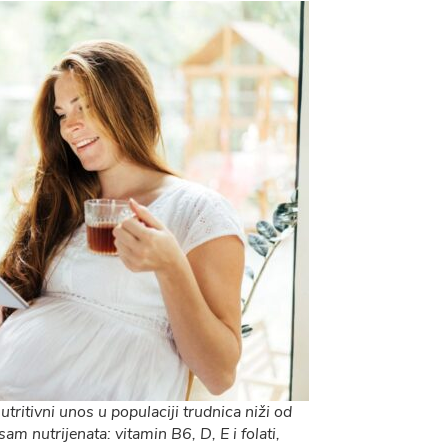
tritivni unos u populaciji trudnica niži od
am nutrijenata: vitamin B6, D, E i folati,