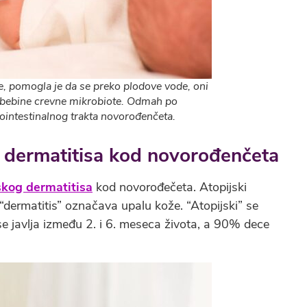
ke, pomogla je da se preko plodove vode, oni
j bebine crevne mikrobiote. Odmah po
rointestinalnog trakta novorođenčeta.
og dermatitisa kod novorođenčeta
skog dermatitisa
kod novorođečeta. Atopijski
“dermatitis” označava upalu kože. “Atopijski” se
se javlja između 2. i 6. meseca života, a 90% dece