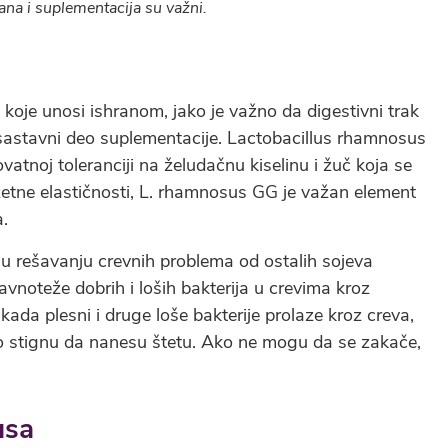
ana i suplementacija su važni.
, koje unosi ishranom, jako je važno da digestivni trak
 sastavni deo suplementacije. Lactobacillus rhamnosus
ovatnoj toleranciji na želudačnu kiselinu i žuč koja se
zetne elastičnosti, L. rhamnosus GG je važan element
a.
u rešavanju crevnih problema od ostalih sojeva
noteže dobrih i loših bakterija u crevima kroz
ada plesni i druge loše bakterije prolaze kroz creva,
što stignu da nanesu štetu. Ako ne mogu da se zakače,
usa