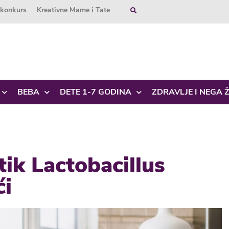
okonkurs
Kreativne Mame i Tate
BEBA
DETE 1-7 GODINA
ZDRAVLJE I NEGA 
ik Lactobacillus
ći