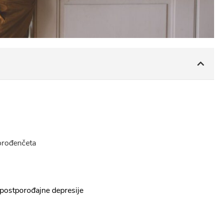
vorođenčeta
 postporođajne depresije