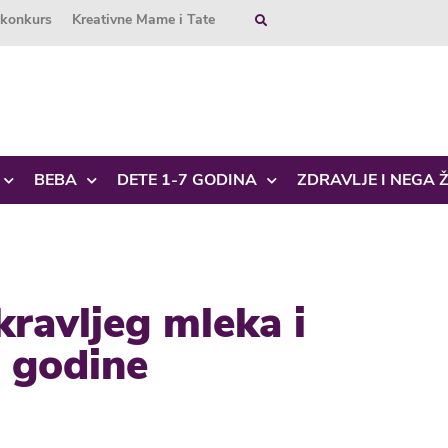
okonkurs
Kreativne Mame i Tate
BEBA
DETE 1-7 GODINA
ZDRAVLJE I NEGA 
kravljeg mleka i
. godine