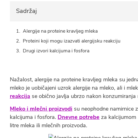
Sadržaj
Alergije na proteine kravljeg mleka
Proteini koji mogu izazvati alergijsku reakciju
Drugi izvori kalcijuma i fosfora
Nažalost, alergije na proteine kravljeg mleka su jedna 
mleko je uobičajeni uzrok alergije na mleko, ali i mle
reakcija
se obično javlja ubrzo nakon konzumiranja 
Mleko i mlečni proizvodi
su neophodne namirnice za 
kalcijuma i fosfora.
Dnevne potrebe
za kalcijumom 
litre mleka ili mlečnih proizvoda.