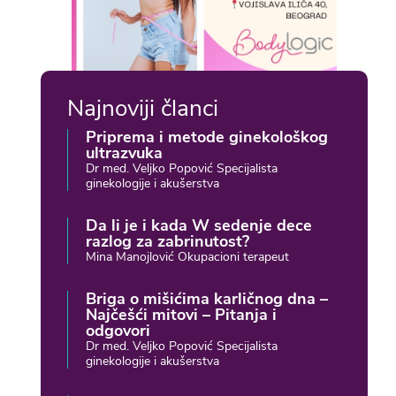
Najnoviji članci
Priprema i metode ginekološkog
ultrazvuka
Dr med. Veljko Popović Specijalista
ginekologije i akušerstva
Da li je i kada W sedenje dece
razlog za zabrinutost?
Mina Manojlović Okupacioni terapeut
Briga o mišićima karličnog dna –
Najčešći mitovi – Pitanja i
odgovori
Dr med. Veljko Popović Specijalista
ginekologije i akušerstva