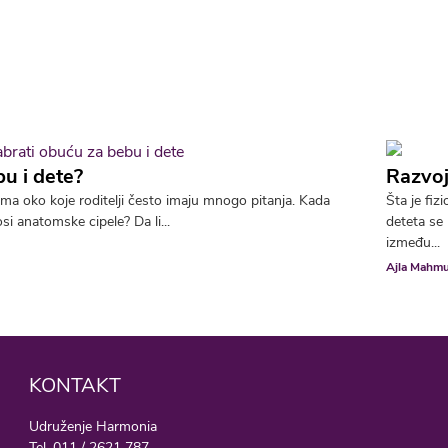
u i dete?
Razvoj
ema oko koje roditelji često imaju mnogo pitanja. Kada
Šta je fiz
osi anatomske cipele? Da li...
deteta se 
između...
Ajla Mahmu
KONTAKT
Udruženje Harmonia
Tel. 011 / 2621 787