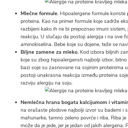
Mlečne formule
. Hipoalergene formule koriste 
proteina. Kao na primer formule koje sadrže eks
razbijeni kako ih ne bi prepoznao imuni sistem
reakciju. U slučaju da postoji alergija i na ove
aminokiselina. Bebe koje su dojene, teže se na
Biljne zamene za mleko.
Kod izbora biljnih za
koje su zbog hipoalergensti najbolji izbor, bit
bazi soje su zasnovane na sojinim proteinima um
postoji unakrasna reakcija između proteina soj
razviju alergiju na soju.
Nemlečna hrana bogata kalcijumom i vitami
na orašaste plodove najbolji izvor su bademi i s
mahunarke, tamno zeleno povrće i riba. Riba je 
može da je jede, jer je jedan od jakih alergena. 