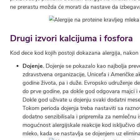
ne prerastu možda će morati da nastave da izbegav
Drugi izvori kalcijuma i fosfora
Kod dece kod kojih postoji dokazana alergija, nakon 
Dojenje
. Dojenje se pokazalo kao najbolja prev
zdravstvena organizacije, Unicefa i Američke ak
godine života, pa i duže. Evropsko udruženje d
do prve godine, pa dokle god odgovara majci i d
Dokle god uživate u dojenju svaki dodatni mese
Tokom perioda dojenja treba nastaviti sa razn
dodatno senzibilisala i pripremila za nemlečnu 
mogućnost alergijskale reakcije kod isključivo
mleko, kada se nastavlja se dojenjem uz eliminac