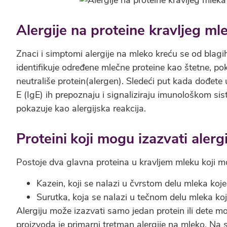
Alergije na proteine kravljeg ml
Znaci i simptomi alergije na mleko kreću se od blagi
identifikuje određene mlečne proteine kao štetne, pok
neutrališe protein(alergen). Sledeći put kada dođete
E (IgE) ih prepoznaju i signaliziraju imunološkom sis
pokazuje kao alergijska reakcija.
Proteini
koji mogu izazvati alerg
Postoje dva glavna proteina u kravljem mleku koji mo
Kazein, koji se nalazi u čvrstom delu mleka koj
Surutka, koja se nalazi u tečnom delu mleka ko
Alergiju može izazvati samo jedan protein ili dete m
proizvoda je primarni tretman alergije na mleko. Na sr