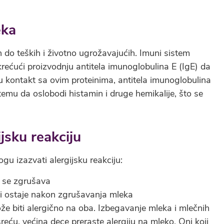
eka
h do teških i životno ugrožavajućih. Imuni sistem
rećući proizvodnju antitela imunoglobulina E (IgE) da
 u kontakt sa ovim proteinima, antitela imunoglobulina
temu da oslobodi histamin i druge hemikalije, što se
ijsku reakciju
gu izazvati alergijsku reakciju:
e se zgrušava
ji ostaje nakon zgrušavanja mleka
ože biti alergično na oba. Izbegavanje mleka i mlečnih
eću, većina dece preraste alergiju na mleko. Oni koji