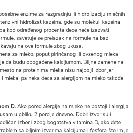
posebne enzime za razgradnju ili hidrolizaciju mlečnih
tenzivni hidrolizat kazeina, gde su molekuli kazeina
, pa kod određenog procenta dece neće izazvati
 formule, savetuje se prelazak na formule na bazi
vikavaju na ove formule zbog ukusa.
mena za mleko, poput pirinčanog ili ovsenog mleka
no je da budu obogaćene kalcijumom. Biljne zamene na
esto na proteinima mleka nisu najbolji izbor jer
e i mleka, pa neka deca sa alergijom na mleko takođe
nom D.
Ako pored alergije na mleko ne postoji i alergija
usam u obliku 2 porcije dnevno. Dobri izvor su i
odličan izbor i zbog bogatstva vitamina D, ako dete
Problem sa biljnim izvorima kalcijuma i fosfora što im je