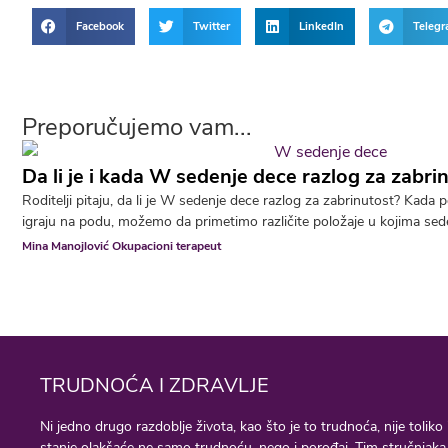
Facebook
Twitter
LinkedIn
Teleg
Preporučujemo vam...
Da li je i kada W sedenje dece razlog za zabri
Roditelji pitaju, da li je W sedenje dece razlog za zabrinutost? Kad
igraju na podu, možemo da primetimo različite položaje u kojima sede.
Mina Manojlović Okupacioni terapeut
TRUDNOĆA I ZDRAVLJE
Ni jedno drugo razdoblje života, kao što je to trudnoća, nije tol
stanje olakšaće ne samo trudnoću, nego i porođaj. Tim stručnjaka, r