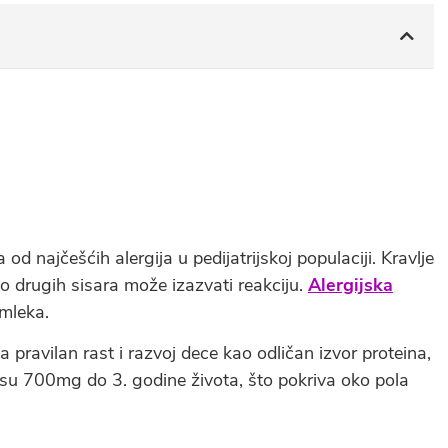
od najčešćih alergija u pedijatrijskoj populaciji. Kravlje
ko drugih sisara može izazvati reakciju.
Alergijska
mleka.
pravilan rast i razvoj dece kao odličan izvor proteina,
su 700mg do 3. godine života, što pokriva oko pola