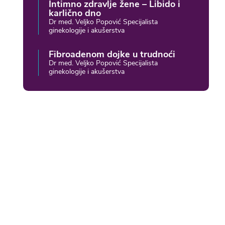
Intimno zdravlje žene – Libido i
karlično dno
Dr med. Veljko Popović Specijalista
ginekologije i akušerstva
Fibroadenom dojke u trudnoći
Dr med. Veljko Popović Specijalista
ginekologije i akušerstva