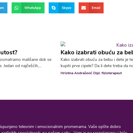
ram
WhatsApp
Skype
Email
nutost?
Kako izabrati obuću za beb
a posmatramo mališane dok se
Kako izabrati obuću za bebu i dete je t
 Jedan od najčešćih,...
kupiti prve cipele? Da li dete treba da n
Hristina Andrašević Dipl. fizioterapeut
iko ispunjeno telesnim i emocionalnim promenama. Vaše opšte dobro
azlicitih specijalnosti ,na našem sajtu , Vam je na raspolaganju i biće