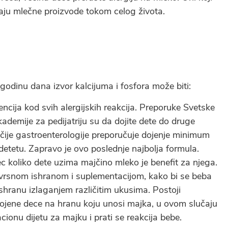
aju mlečne proizvode tokom celog života.
godinu dana izvor kalcijuma i fosfora može biti:
encija kod svih alergijskih reakcija. Preporuke Svetske
ademije za pedijatriju su da dojite dete do druge
ečije gastroenterologije preporučuje dojenje minimum
etetu. Zapravo je ovo poslednje najbolja formula.
c koliko dete uzima majčino mleko je benefit za njega.
ovrsnom ishranom i suplementacijom, kako bi se beba
ishranu izlaganjem različitim ukusima. Postoji
 dojene dece na hranu koju unosi majka, u ovom slučaju
ionu dijetu za majku i prati se reakcija bebe.