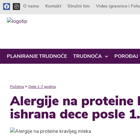
O nama
Kontakt
Stručni tim
Video igraonice i Fot
PLANIRANJE TRUDNOĆE
TRUDNOĆA
POROĐAJ
»
Početna
Dete 1-7 godina
Alergije na proteine 
ishrana dece posle 1