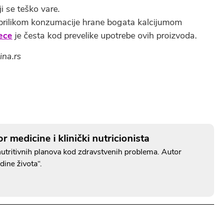
ji se teško vare.
o prilikom konzumacije hrane bogata kalcijumom
ece
je česta kod prevelike upotrebe ovih proizvoda.
ina.rs
 medicine i klinički nutricionista
 nutritivnih planova kod zdravstvenih problema. Autor
dine života“.