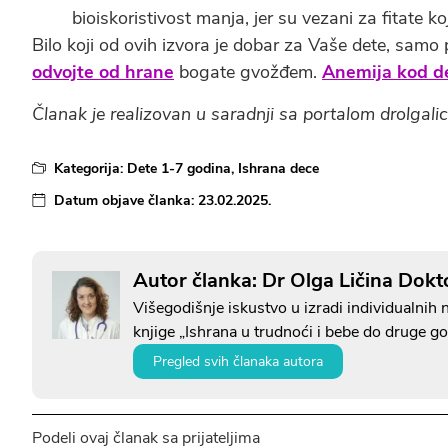
bioiskoristivost manja, jer su vezani za fitate ko
Bilo koji od ovih izvora je dobar za Vaše dete, sam
odvojte od hrane
bogate gvožđem.
Anemija kod d
Članak je realizovan u saradnji sa portalom drolgalic
Kategorija:
Dete 1-7 godina
,
Ishrana dece
Datum objave članka:
23.02.2025.
Autor članka: Dr Olga Ličina Doktor
Višegodišnje iskustvo u izradi individualnih
knjige „Ishrana u trudnoći i bebe do druge go
Pregled svih članaka autora
Podeli ovaj članak sa prijateljima