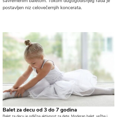
savremenim baletom. Tokom dugogodišnjeg rada je
postavljen niz celovečernjih koncerata.
Balet za decu od 3 do 7 godina
Balet za decu je odlična aktivnost za dete. Moderan balet, vežba i