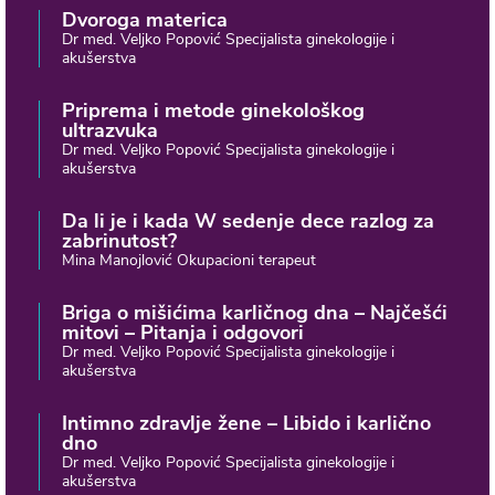
Dvoroga materica
Dr med. Veljko Popović Specijalista ginekologije i
akušerstva
Priprema i metode ginekološkog
ultrazvuka
Dr med. Veljko Popović Specijalista ginekologije i
akušerstva
Da li je i kada W sedenje dece razlog za
zabrinutost?
Mina Manojlović Okupacioni terapeut
Briga o mišićima karličnog dna – Najčešći
mitovi – Pitanja i odgovori
Dr med. Veljko Popović Specijalista ginekologije i
akušerstva
Intimno zdravlje žene – Libido i karlično
dno
Dr med. Veljko Popović Specijalista ginekologije i
akušerstva