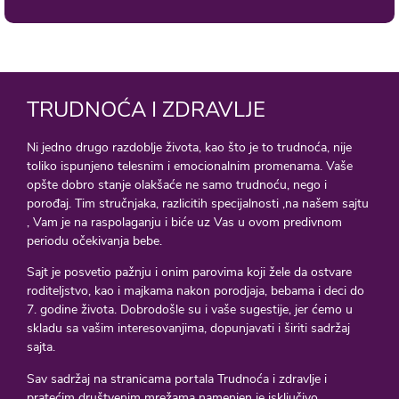
TRUDNOĆA I ZDRAVLJE
Ni jedno drugo razdoblje života, kao što je to trudnoća, nije
toliko ispunjeno telesnim i emocionalnim promenama. Vaše
opšte dobro stanje olakšaće ne samo trudnoću, nego i
porođaj. Tim stručnjaka, razlicitih specijalnosti ,na našem sajtu
, Vam je na raspolaganju i biće uz Vas u ovom predivnom
periodu očekivanja bebe.
Sajt je posvetio pažnju i onim parovima koji žele da ostvare
roditeljstvo, kao i majkama nakon porodjaja, bebama i deci do
7. godine života. Dobrodošle su i vaše sugestije, jer ćemo u
skladu sa vašim interesovanjima, dopunjavati i širiti sadržaj
sajta.
Sav sadržaj na stranicama portala Trudnoća i zdravlje i
pratećim društvenim mrežama namenjen je isključivo