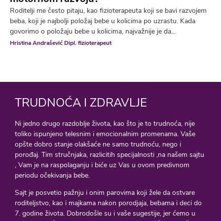
Roditelji me često pitaju, kao fizioterapeuta koji se bavi razvojem
beba, koji je najbolji položaj bebe u kolicima po uzrastu. Kada
govorimo o položaju bebe u kolicima, najvažnije je da...
Hristina Andrašević Dipl. fizioterapeut
TRUDNOĆA I ZDRAVLJE
Ni jedno drugo razdoblje života, kao što je to trudnoća, nije
toliko ispunjeno telesnim i emocionalnim promenama. Vaše
opšte dobro stanje olakšaće ne samo trudnoću, nego i
porođaj. Tim stručnjaka, razlicitih specijalnosti ,na našem sajtu
, Vam je na raspolaganju i biće uz Vas u ovom predivnom
periodu očekivanja bebe.
Sajt je posvetio pažnju i onim parovima koji žele da ostvare
roditeljstvo, kao i majkama nakon porodjaja, bebama i deci do
7. godine života. Dobrodošle su i vaše sugestije, jer ćemo u