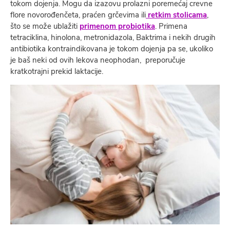
tokom dojenja. Mogu da izazovu prolazni poremećaj crevne
flore novorođenčeta, praćen grčevima ili
retkim stolicama
,
što se može ublažiti
primenom probiotika
. Primena
tetraciklina, hinolona, metronidazola, Baktrima i nekih drugih
antibiotika kontraindikovana je tokom dojenja pa se, ukoliko
je baš neki od ovih lekova neophodan, preporučuje
kratkotrajni prekid laktacije.