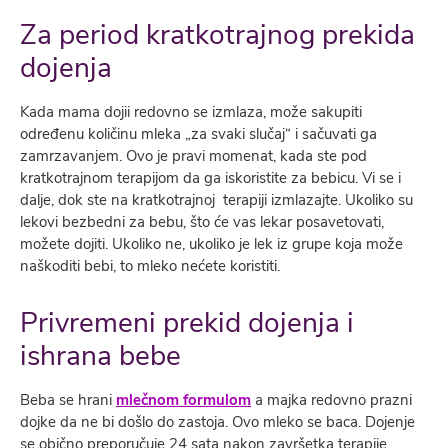
Za period kratkotrajnog prekida
dojenja
Kada mama dojii redovno se izmlaza, može sakupiti
određenu količinu mleka „za svaki slučaj“ i sačuvati ga
zamrzavanjem. Ovo je pravi momenat, kada ste pod
kratkotrajnom terapijom da ga iskoristite za bebicu. Vi se i
dalje, dok ste na kratkotrajnoj terapiji izmlazajte. Ukoliko su
lekovi bezbedni za bebu, što će vas lekar posavetovati,
možete dojiti. Ukoliko ne, ukoliko je lek iz grupe koja može
naškoditi bebi, to mleko nećete koristiti.
Privremeni prekid dojenja i
ishrana bebe
Beba se hrani
mlečnom formulom
a majka redovno prazni
dojke da ne bi došlo do zastoja. Ovo mleko se baca. Dojenje
se obično preporučuje 24 sata nakon završetka terapije.