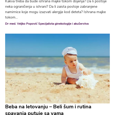
Kakva treba da bude ishrana majke tokom dojenja? Da li postoje
neka ograničenja u ishrani? Da li zaista postoje zabranjene
namirnice koje mogu izazvati alergije kod deteta? Ishrana majke
tokom...
Dr med. Veljko Popović Specijalista ginekologije i akušerstva
Beba na letovanju – Beli šum i rutina
spavanja putuje sa vama