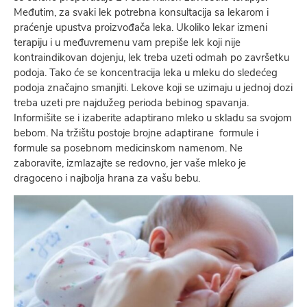
Međutim, za svaki lek potrebna konsultacija sa lekarom i
praćenje upustva proizvođača leka. Ukoliko lekar izmeni
terapiju i u međuvremenu vam prepiše lek koji nije
kontraindikovan dojenju, lek treba uzeti odmah po završetku
podoja. Tako će se koncentracija leka u mleku do sledećeg
podoja značajno smanjiti. Lekove koji se uzimaju u jednoj dozi
treba uzeti pre najdužeg perioda bebinog spavanja.
Informišite se i izaberite adaptirano mleko u skladu sa svojom
bebom. Na tržištu postoje brojne adaptirane formule i
formule sa posebnom medicinskom namenom. Ne
zaboravite, izmlazajte se redovno, jer vaše mleko je
dragoceno i najbolja hrana za vašu bebu.