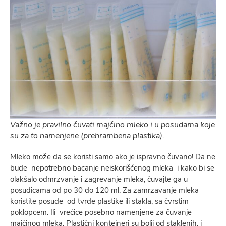
Važno je pravilno čuvati majčino mleko i u posudama koje
su za to namenjene (prehrambena plastika).
Mleko može da se koristi samo ako je ispravno čuvano! Da ne
bude nepotrebno bacanje neiskorišćenog mleka i kako bi se
olakšalo odmrzvanje i zagrevanje mleka, čuvajte ga u
posudicama od po 30 do 120 ml. Za zamrzavanje mleka
koristite posude od tvrde plastike ili stakla, sa čvrstim
poklopcem. Ili vrećice posebno namenjene za čuvanje
majčinog mleka. Plastični kontejneri su bolji od staklenih, i