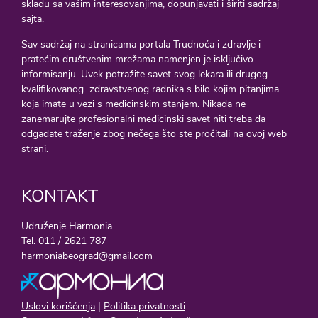
skladu sa vašim interesovanjima, dopunjavati i širiti sadržaj
sajta.
Sav sadržaj na stranicama portala Trudnoća i zdravlje i
pratećim društvenim mrežama namenjen je isključivo
informisanju. Uvek potražite savet svog lekara ili drugog
kvalifikovanog zdravstvenog radnika s bilo kojim pitanjima
koja imate u vezi s medicinskim stanjem. Nikada ne
zanemarujte profesionalni medicinski savet niti treba da
odgađate traženje zbog nečega što ste pročitali na ovoj web
strani.
KONTAKT
Udruženje Harmonia
Tel. 011 / 2621 787
harmoniabeograd@gmail.com
Uslovi korišćenja
|
Politika privatnosti