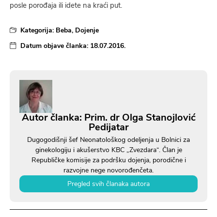
posle porođaja ili idete na kraći put.
Kategorija:
Beba
,
Dojenje
Datum objave članka:
18.07.2016.
Autor članka: Prim. dr Olga Stanojlović
Pedijatar
Dugogodišnji šef Neonatološkog odeljenja u Bolnici za
ginekologiju i akušerstvo KBC „Zvezdara“. Član je
Republičke komisije za podršku dojenja, porodične i
razvojne nege novorođenčeta.
Pregled svih članaka autora