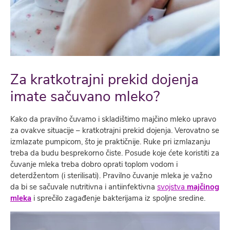
Za kratkotrajni prekid dojenja
imate sačuvano mleko?
Kako da pravilno čuvamo i skladištimo majčino mleko upravo
za ovakve situacije – kratkotrajni prekid dojenja. Verovatno se
izmlazate pumpicom, što je praktičnije. Ruke pri izmlazanju
treba da budu besprekorno čiste. Posude koje ćete koristiti za
čuvanje mleka treba dobro oprati toplom vodom i
deterdžentom (i sterilisati). Pravilno čuvanje mleka je važno
da bi se sačuvale nutritivna i antiinfektivna
svojstva
majčinog
mleka
i sprečilo zagađenje bakterijama iz spoljne sredine.