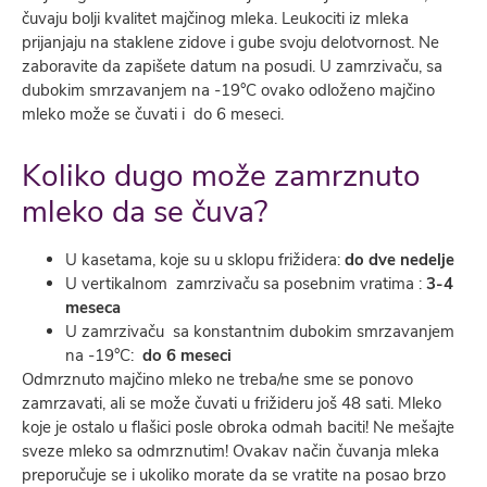
čuvaju bolji kvalitet majčinog mleka. Leukociti iz mleka
prijanjaju na staklene zidove i gube svoju delotvornost. Ne
zaboravite da zapišete datum na posudi. U zamrzivaču, sa
dubokim smrzavanjem na -19°C ovako odloženo majčino
mleko može se čuvati i do 6 meseci.
Koliko dugo može zamrznuto
mleko da se čuva?
U kasetama, koje su u sklopu frižidera:
do dve nedelje
U vertikalnom zamrzivaču sa posebnim vratima :
3-4
meseca
U zamrzivaču sa konstantnim dubokim smrzavanjem
na -19°C:
do 6 meseci
Odmrznuto majčino mleko ne treba/ne sme se ponovo
zamrzavati, ali se može čuvati u frižideru još 48 sati. Mleko
koje je ostalo u flašici posle obroka odmah baciti! Ne mešajte
sveze mleko sa odmrznutim! Ovakav način čuvanja mleka
preporučuje se i ukoliko morate da se vratite na posao brzo