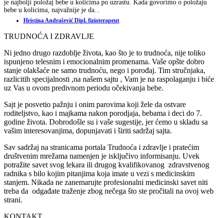
je najbolji položaj bebe u kolicima po uzrastu. Kada govorimo o položaju
bebe u kolicima, najvažnije je da...
Hristina Andrašević Dipl. fizioterapeut
TRUDNOĆA I ZDRAVLJE
Ni jedno drugo razdoblje života, kao što je to trudnoća, nije toliko
ispunjeno telesnim i emocionalnim promenama. Vaše opšte dobro
stanje olakšaće ne samo trudnoću, nego i porođaj. Tim stručnjaka,
razlicitih specijalnosti ,na našem sajtu , Vam je na raspolaganju i biće
uz Vas u ovom predivnom periodu očekivanja bebe.
Sajt je posvetio pažnju i onim parovima koji žele da ostvare
roditeljstvo, kao i majkama nakon porodjaja, bebama i deci do 7.
godine života. Dobrodošle su i vaše sugestije, jer ćemo u skladu sa
vašim interesovanjima, dopunjavati i širiti sadržaj sajta.
Sav sadržaj na stranicama portala Trudnoća i zdravlje i pratećim
društvenim mrežama namenjen je isključivo informisanju. Uvek
potražite savet svog lekara ili drugog kvalifikovanog zdravstvenog
radnika s bilo kojim pitanjima koja imate u vezi s medicinskim
stanjem. Nikada ne zanemarujte profesionalni medicinski savet niti
treba da odgađate traženje zbog nečega što ste pročitali na ovoj web
strani.
KONTAKT