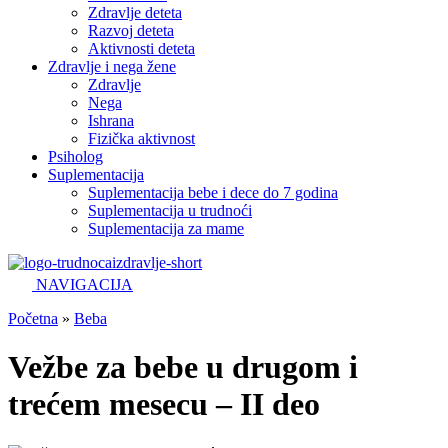
Zdravlje deteta
Razvoj deteta
Aktivnosti deteta
Zdravlje i nega žene
Zdravlje
Nega
Ishrana
Fizička aktivnost
Psiholog
Suplementacija
Suplementacija bebe i dece do 7 godina
Suplementacija u trudnoći
Suplementacija za mame
NAVIGACIJA
Početna
»
Beba
Vežbe za bebe u drugom i
trećem mesecu – II deo