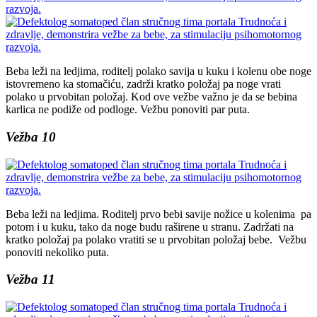
Beba leži na ledjima, roditelj polako savija u kuku i kolenu obe noge
istovremeno ka stomačiću, zadrži kratko položaj pa noge vrati
polako u prvobitan položaj. Kod ove vežbe važno je da se bebina
karlica ne podiže od podloge. Vežbu ponoviti par puta.
Vežba 10
Beba leži na ledjima. Roditelj prvo bebi savije nožice u kolenima pa
potom i u kuku, tako da noge budu raširene u stranu. Zadržati na
kratko položaj pa polako vratiti se u prvobitan položaj bebe. Vežbu
ponoviti nekoliko puta.
Vežba 11