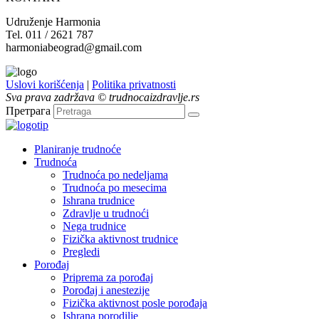
Udruženje Harmonia
Tel. 011 / 2621 787
harmoniabeograd@gmail.com
Uslovi korišćenja
|
Politika privatnosti
Sva prava zadržava © trudnocaizdravlje.rs
Претрага
Planiranje trudnoće
Trudnoća
Trudnoća po nedeljama
Trudnoća po mesecima
Ishrana trudnice
Zdravlje u trudnoći
Nega trudnice
Fizička aktivnost trudnice
Pregledi
Porođaj
Priprema za porođaj
Porođaj i anestezije
Fizička aktivnost posle porođaja
Ishrana porodilje