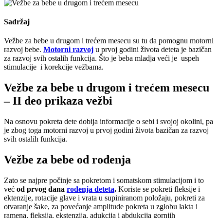
Sadržaj
Vežbe za bebe u drugom i trećem mesecu su tu da pomognu motorni
razvoj bebe.
Motorni razvoj
u prvoj godini života deteta je bazičan
za razvoj svih ostalih funkcija. Što je beba mladja veći je uspeh
stimulacije i korekcije vežbama.
Vežbe za bebe u drugom i trećem mesecu
– II deo prikaza vežbi
Na osnovu pokreta dete dobija informacije o sebi i svojoj okolini, pa
je zbog toga motorni razvoj u prvoj godini života bazičan za razvoj
svih ostalih funkcija.
Vežbe za bebe od rođenja
Zato se najpre počinje sa pokretom i somatskom stimulacijom i to
već
od prvog dana
rođenja deteta
.
Koriste se pokreti fleksije i
ektenzije, rotacije glave i vrata u supiniranom položaju, pokreti za
otvaranje šake, za povećanje amplitude pokreta u zglobu lakta i
ramena, fleksija, ekstenzija, adukcija i abdukcija gornjih