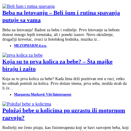
Beba na letovanju – Beli šum i rutina spavanja
putuje sa vama
Beba na letovanju! Radost za bebu i roditelje. Prvo letovanje sa bebom
donosi mnogo lepih trenutaka, ali i poneki izazov. Novo okruženje,
drugačiji krevetac, zvuci iz hotelskog hodnika, muzika iz...
MEZOPHARM d.o.o.
Koja su to prva kolica za bebe? – Šta majke
biraju i zašto
Koja su to prva kolica za bebe? Kada žena drži pozitivan test u ruci, retko
ko odmah pomisli na kolica. Prvo dolaze imena, prva soba, možda strah da
li će...
Margareta Marković Viši fizioterapeut
Položaj bebe u kolicima po uzrastu ili motornom
razvoju?
Roditelji me često pitaju, kao fizioterapeuta koji se bavi razvojem beba, koji