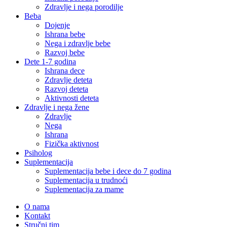
Zdravlje i nega porodilje
Beba
Dojenje
Ishrana bebe
Nega i zdravlje bebe
Razvoj bebe
Dete 1-7 godina
Ishrana dece
Zdravlje deteta
Razvoj deteta
Aktivnosti deteta
Zdravlje i nega žene
Zdravlje
Nega
Ishrana
Fizička aktivnost
Psiholog
Suplementacija
Suplementacija bebe i dece do 7 godina
Suplementacija u trudnoći
Suplementacija za mame
O nama
Kontakt
Stručni tim