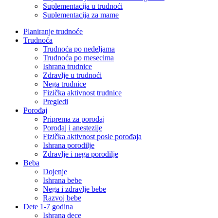
Suplementacija u trudnoći
Suplementacija za mame
Planiranje trudnoće
Trudnoća
Trudnoća po nedeljama
Trudnoća po mesecima
Ishrana trudnice
Zdravlje u trudnoći
Nega trudnice
Fizička aktivnost trudnice
Pregledi
Porođaj
Priprema za porođaj
Porođaj i anestezije
Fizička aktivnost posle porođaja
Ishrana porodilje
Zdravlje i nega porodilje
Beba
Dojenje
Ishrana bebe
Nega i zdravlje bebe
Razvoj bebe
Dete 1-7 godina
Ishrana dece