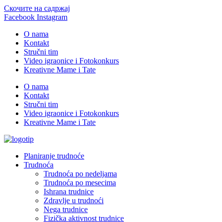
Скочите на садржај
Facebook
Instagram
O nama
Kontakt
Stručni tim
Video igraonice i Fotokonkurs
Kreativne Mame i Tate
O nama
Kontakt
Stručni tim
Video igraonice i Fotokonkurs
Kreativne Mame i Tate
Planiranje trudnoće
Trudnoća
Trudnoća po nedeljama
Trudnoća po mesecima
Ishrana trudnice
Zdravlje u trudnoći
Nega trudnice
Fizička aktivnost trudnice