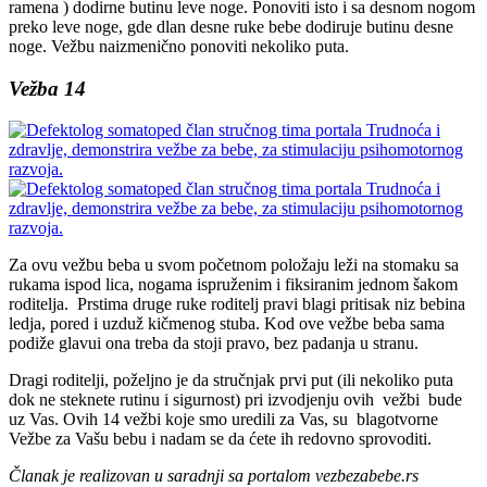
ramena ) dodirne butinu leve noge. Ponoviti isto i sa desnom nogom
preko leve noge, gde dlan desne ruke bebe dodiruje butinu desne
noge. Vežbu naizmenično ponoviti nekoliko puta.
Vežba 14
Za ovu vežbu beba u svom početnom položaju leži na stomaku sa
rukama ispod lica, nogama ispruženim i fiksiranim jednom šakom
roditelja. Prstima druge ruke roditelj pravi blagi pritisak niz bebina
ledja, pored i uzduž kičmenog stuba. Kod ove vežbe beba sama
podiže glavui ona treba da stoji pravo, bez padanja u stranu.
Dragi roditelji, poželjno je da stručnjak prvi put (ili nekoliko puta
dok ne steknete rutinu i sigurnost) pri izvodjenju ovih vežbi bude
uz Vas. Ovih 14 vežbi koje smo uredili za Vas, su blagotvorne
Vežbe za Vašu bebu i nadam se da ćete ih redovno sprovoditi.
Članak je realizovan u saradnji sa portalom vezbezabebe.rs