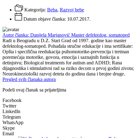
Kategorija:
Beba
,
Razvoj bebe
Datum objave članka:
10.07.2017.
Autor članka: Danijela Marjanović Master defektolog, somatoped
Radi u Beogradu u D.Z. Stari Grad od 1997. godine kao master
defektolog-somatoped. Pohađala stručne edukacije i ima sertifikate:
Opšta i specifična reedukacija psihomotorike-prevencija i tretman
poremećaja motorike, govora, emocija i saznajnih funkcija u
detinjstvu; Biological treatments for autism and ADHD; Rana
dijagnostika i stimulativni rad sa riziko decom u prvoj godini zivota;
Neurokineziološki razvoj deteta do godinu dana i brojne druge.
Pregled svih članaka autora
Podeli ovaj članak sa prijateljima
Facebook
Twitter
LinkedIn
Telegram
WhatsApp
Skype
Email