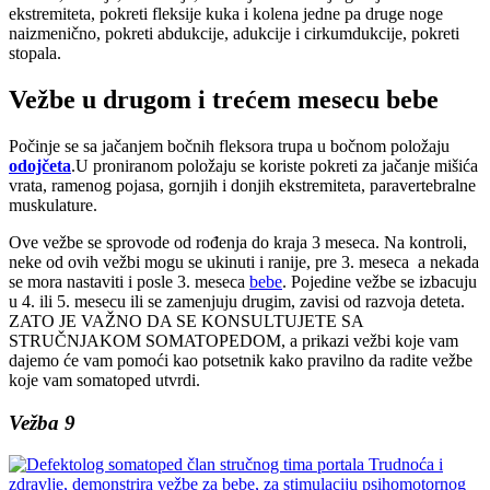
ekstremiteta, pokreti fleksije kuka i kolena jedne pa druge noge
naizmenično, pokreti abdukcije, adukcije i cirkumdukcije, pokreti
stopala.
Vežbe u drugom i trećem mesecu bebe
Počinje se sa jačanjem bočnih fleksora trupa u bočnom položaju
odojčeta
.U proniranom položaju se koriste pokreti za jačanje mišića
vrata, ramenog pojasa, gornjih i donjih ekstremiteta, paravertebralne
muskulature.
Ove vežbe se sprovode od rođenja do kraja 3 meseca. Na kontroli,
neke od ovih vežbi mogu se ukinuti i ranije, pre 3. meseca a nekada
se mora nastaviti i posle 3. meseca
bebe
. Pojedine vežbe se izbacuju
u 4. ili 5. mesecu ili se zamenjuju drugim, zavisi od razvoja deteta.
ZATO JE VAŽNO DA SE KONSULTUJETE SA
STRUČNJAKOM SOMATOPEDOM, a prikazi vežbi koje vam
dajemo će vam pomoći kao potsetnik kako pravilno da radite vežbe
koje vam somatoped utvrdi.
Vežba 9