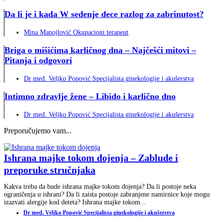
Da li je i kada W sedenje dece razlog za zabrinutost?
Mina Manojlović Okupacioni terapeut
Briga o mišićima karličnog dna – Najčešći mitovi –
Pitanja i odgovori
Dr med. Veljko Popović Specijalista ginekologije i akušerstva
Intimno zdravlje žene – Libido i karlično dno
Dr med. Veljko Popović Specijalista ginekologije i akušerstva
Preporučujemo vam...
Ishrana majke tokom dojenja – Zablude i
preporuke stručnjaka
Kakva treba da bude ishrana majke tokom dojenja? Da li postoje neka
ograničenja u ishrani? Da li zaista postoje zabranjene namirnice koje mogu
izazvati alergije kod deteta? Ishrana majke tokom...
Dr med. Veljko Popović Specijalista ginekologije i akušerstva