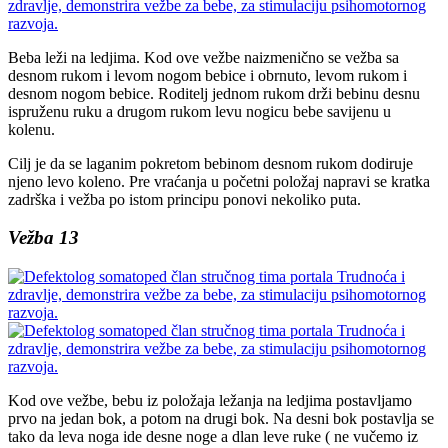
Beba leži na ledjima. Kod ove vežbe naizmenično se vežba sa
desnom rukom i levom nogom bebice i obrnuto, levom rukom i
desnom nogom bebice. Roditelj jednom rukom drži bebinu desnu
ispruženu ruku a drugom rukom levu nogicu bebe savijenu u
kolenu.
Cilj je da se laganim pokretom bebinom desnom rukom dodiruje
njeno levo koleno. Pre vraćanja u početni položaj napravi se kratka
zadrška i vežba po istom principu ponovi nekoliko puta.
Vežba 13
Kod ove vežbe, bebu iz položaja ležanja na ledjima postavljamo
prvo na jedan bok, a potom na drugi bok. Na desni bok postavlja se
tako da leva noga ide desne noge a dlan leve ruke ( ne vučemo iz