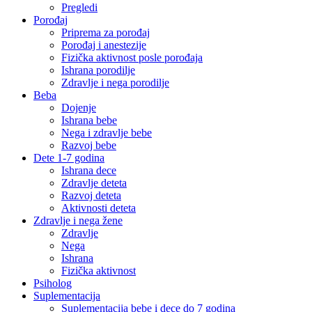
Pregledi
Porođaj
Priprema za porođaj
Porođaj i anestezije
Fizička aktivnost posle porođaja
Ishrana porodilje
Zdravlje i nega porodilje
Beba
Dojenje
Ishrana bebe
Nega i zdravlje bebe
Razvoj bebe
Dete 1-7 godina
Ishrana dece
Zdravlje deteta
Razvoj deteta
Aktivnosti deteta
Zdravlje i nega žene
Zdravlje
Nega
Ishrana
Fizička aktivnost
Psiholog
Suplementacija
Suplementacija bebe i dece do 7 godina