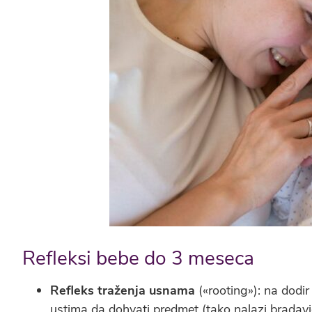
Refleksi bebe do 3 meseca
Refleks traženja usnama
(«rooting»): na dodi
ustima da dohvati predmet (tako nalazi bradavi