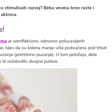
o stimulisati razvoj? Beba veoma brzo raste i
 aktivna.
e!
đima
je semifleksioni, odnosno polusavijenih
ene, tako da su kolena manje-više podvučena pod trbuh
uzanja (primitivno puzanje). U tom položaju, dete
 bi oslobodilo disajne puteve.