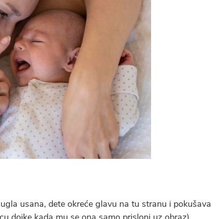
r ugla usana, dete okreće glavu na tu stranu i pokušava
cu dojke kada mu se ona samo prisloni uz obraz).