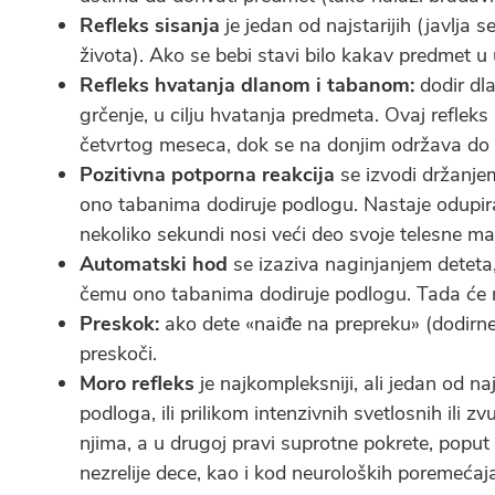
Refleks sisanja
je jedan od najstarijih (javlja 
života). Ako se bebi stavi bilo kakav predmet u 
Refleks hvatanja dlanom i tabanom:
dodir dla
grčenje, u cilju hvatanja predmeta. Ovaj reflek
četvrtog meseca, dok se na donjim održava do k
Pozitivna potporna reakcija
se izvodi držanje
ono tabanima dodiruje podlogu. Nastaje odupir
nekoliko sekundi nosi veći deo svoje telesne ma
Automatski hod
se izaziva naginjanjem deteta,
čemu ono tabanima dodiruje podlogu. Tada će n
Preskok:
ako dete «naiđe na prepreku» (dodirne 
preskoči.
Moro refleks
je najkompleksniji, ali jedan od n
podloga, ili prilikom intenzivnih svetlosnih ili zv
njima, a u drugoj pravi suprotne pokrete, poput
nezrelije dece, kao i kod neuroloških poremećaja