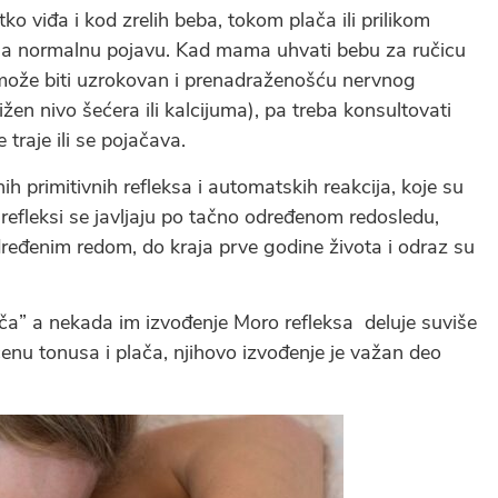
tko viđa i kod zrelih beba, tokom plača ili prilikom
vlja normalnu pojavu. Kad mama uhvati bebu za ručicu
r može biti uzrokovan i prenadraženošću nervnog
en nivo šećera ili kalcijuma), pa treba konsultovati
 traje ili se pojačava.
 primitivnih refleksa i automatskih reakcija, koje su
 refleksi se javljaju po tačno određenom redosledu,
dređenim redom, do kraja prve godine života i odraz su
ača” a nekada im izvođenje Moro refleksa deluje suviše
cenu tonusa i plača, njihovo izvođenje je važan deo