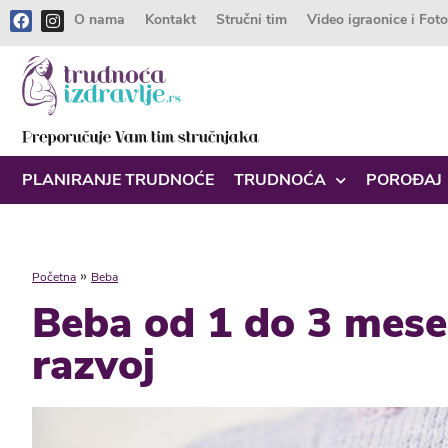
O nama
Kontakt
Stručni tim
Video igraonice i Fot
PLANIRANJE TRUDNOĆE
TRUDNOĆA
POROĐAJ
»
Početna
Beba
Beba od 1 do 3 mesec
razvoj