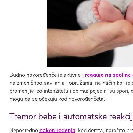
Budno novorođenče je aktivno i
reaguje na spoljne
naizmeničnog savijanja i opružanja, na način koji je 
promenljivi po intenzitetu i obimu: pojedini su spori, d
mogu da se očekuju kod novorođenčeta.
Tremor bebe i automatske reakci
Neposredno
nakon rođenja
, kod deteta, naročito 