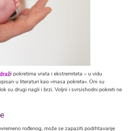
 draž
i
pokretima vrata i ekstremiteta – u vidu
opisan u literaturi kao «masa pokreta». Oni su
ok su drugi nagli i brzi. Voljni i svrsishodni pokreti ne
je
prevremeno rođenog, može se zapaziti podrhtavanje