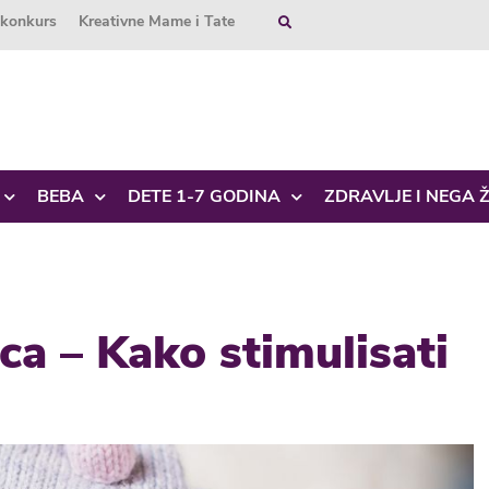
okonkurs
Kreativne Mame i Tate
BEBA
DETE 1-7 GODINA
ZDRAVLJE I NEGA 
a – Kako stimulisati