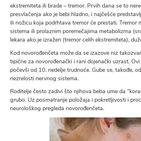
ekstremiteta ili brade – tremor. Prvih dana se to nere
presvlačenja ako je bebi hladno, i najčešće predsta
ili nožicu koja podrhtava tremor će prestati. Tremo
sistema ili prolaznim poremečajima metabolizma (sniž
lekara ako je izražen (tremor celih ekstremiteta), duže
Kod novorođenčeta može da se izazove niz takozvanih
tipične za novorođenački i rani dojenački uzrast. Ovi
počevši od 10. nedelje trudnoće. Gube se, takođe, o
nezrelosti nervnog sistema.
Roditelje često zadivi što njihova beba ume da “kor
grubo. Uz posmatranje položaja i pokretljivosti i pro
neurološkog pregleda novorođenčeta.