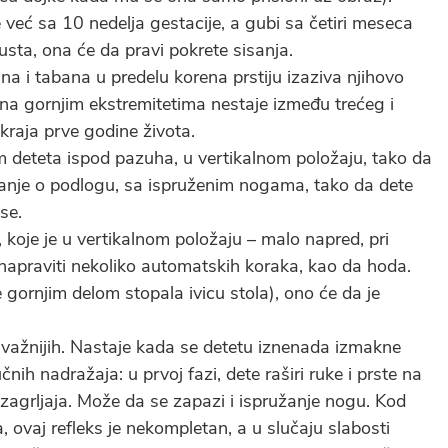
se već sa 10 nedelja gestacije, a gubi sa četiri meseca
usta, ona će da pravi pokrete sisanja.
na i tabana u predelu korena prstiju izaziva njihovo
s na gornjim ekstremitetima nestaje između trećeg i
raja prve godine života.
m deteta ispod pazuha, u vertikalnom položaju, tako da
anje o podlogu, sa ispruženim nogama, tako da dete
se.
 koje je u vertikalnom položaju – malo napred, pri
apraviti nekoliko automatskih koraka, kao da hoda.
gornjim delom stopala ivicu stola), ono će da je
ajvažnijih. Nastaje kada se detetu iznenada izmakne
učnih nadražaja: u prvoj fazi, dete raširi ruke i prste na
 zagrljaja. Može da se zapazi i ispružanje nogu. Kod
, ovaj refleks je nekompletan, a u slučaju slabosti