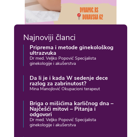
Najnoviji članci
Priprema i metode ginekološkog
ultrazvuka
Dr med. Veljko Popović Specijalista
ginekologije i akušerstva
Da li je i kada W sedenje dece
razlog za zabrinutost?
Mina Manojlović Okupacioni terapeut
Briga o mišićima karličnog dna –
Najčešći mitovi – Pitanja i
odgovori
Dr med. Veljko Popović Specijalista
ginekologije i akušerstva