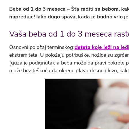
Beba od 1 do 3 meseca – Šta raditi sa bebom, kak
napreduje! Iako dugo spava, kada je budno vrlo je
Vaša beba od 1 do 3 meseca rast
Osnovni položaj terminskog
deteta koje leži na le
ekstremiteta. U položaju potrbuške, nožice su zgrč
(guza je podignuta), a beba može da pravi pokrete p
može bez teškoća da okrene glavu desno i levo, kako