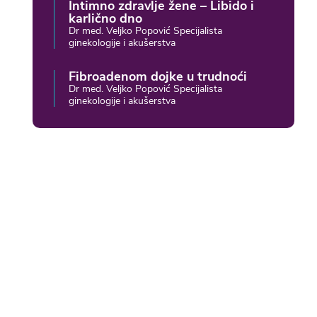
Intimno zdravlje žene – Libido i
karlično dno
Dr med. Veljko Popović Specijalista
ginekologije i akušerstva
Fibroadenom dojke u trudnoći
Dr med. Veljko Popović Specijalista
ginekologije i akušerstva