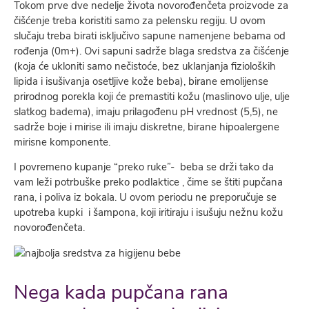
Tokom prve dve nedelje života novorođenčeta proizvode za
čišćenje treba koristiti samo za pelensku regiju. U ovom
slučaju treba birati isključivo sapune namenjene bebama od
rođenja (0m+). Ovi sapuni sadrže blaga sredstva za čišćenje
(koja će ukloniti samo nečistoće, bez uklanjanja fizioloških
lipida i isušivanja osetljive kože beba), birane emolijense
prirodnog porekla koji će premastiti kožu (maslinovo ulje, ulje
slatkog badema), imaju prilagođenu pH vrednost (5,5), ne
sadrže boje i mirise ili imaju diskretne, birane hipoalergene
mirisne komponente.
I povremeno kupanje “preko ruke”- beba se drži tako da
vam leži potrbuške preko podlaktice , čime se štiti pupčana
rana, i poliva iz bokala. U ovom periodu ne preporučuje se
upotreba kupki i šampona, koji iritiraju i isušuju nežnu kožu
novorođenčeta.
Nega kada pupčana rana