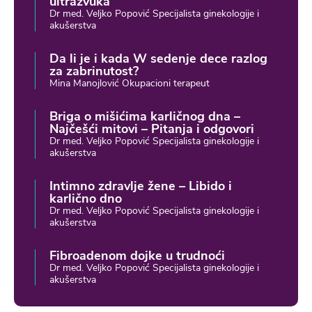
ultrazvuka
Dr med. Veljko Popović Specijalista ginekologije i
akušerstva
Da li je i kada W sedenje dece razlog
za zabrinutost?
Mina Manojlović Okupacioni terapeut
Briga o mišićima karličnog dna –
Najčešći mitovi – Pitanja i odgovori
Dr med. Veljko Popović Specijalista ginekologije i
akušerstva
Intimno zdravlje žene – Libido i
karlično dno
Dr med. Veljko Popović Specijalista ginekologije i
akušerstva
Fibroadenom dojke u trudnoći
Dr med. Veljko Popović Specijalista ginekologije i
akušerstva