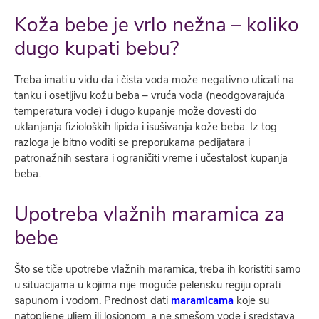
Koža bebe je vrlo nežna – koliko
dugo kupati bebu?
Treba imati u vidu da i čista voda može negativno uticati na
tanku i osetljivu kožu beba – vruća voda (neodgovarajuća
temperatura vode) i dugo kupanje može dovesti do
uklanjanja fizioloških lipida i isušivanja kože beba. Iz tog
razloga je bitno voditi se preporukama pedijatara i
patronažnih sestara i ograničiti vreme i učestalost kupanja
beba.
Upotreba vlažnih maramica za
bebe
Što se tiče upotrebe vlažnih maramica, treba ih koristiti samo
u situacijama u kojima nije moguće pelensku regiju oprati
sapunom i vodom. Prednost dati
maramicama
koje su
natopljene uljem ili losionom, a ne smešom vode i sredstava