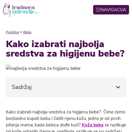
NAVIGACIJA
»
Početna
Beba
Kako izabrati najbolja
sredstva za higijenu bebe?
Sadržaj
Kako izabrati najbolja sredstva za higijenu bebe? Čime ćemo
bezbedno kupati bebu i čistiti njenu kožu, jedno je od prvih
pitanja mama, kada bebica dođe kući?
Koža beba
se razlikuje
od kože odraslih (tanja je, osetljivija, razlikuje se po sadržaju