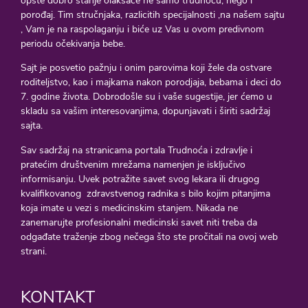
opšte dobro stanje olakšaće ne samo trudnoću, nego i
porođaj. Tim stručnjaka, razlicitih specijalnosti ,na našem sajtu
, Vam je na raspolaganju i biće uz Vas u ovom predivnom
periodu očekivanja bebe.
Sajt je posvetio pažnju i onim parovima koji žele da ostvare
roditeljstvo, kao i majkama nakon porodjaja, bebama i deci do
7. godine života. Dobrodošle su i vaše sugestije, jer ćemo u
skladu sa vašim interesovanjima, dopunjavati i širiti sadržaj
sajta.
Sav sadržaj na stranicama portala Trudnoća i zdravlje i
pratećim društvenim mrežama namenjen je isključivo
informisanju. Uvek potražite savet svog lekara ili drugog
kvalifikovanog zdravstvenog radnika s bilo kojim pitanjima
koja imate u vezi s medicinskim stanjem. Nikada ne
zanemarujte profesionalni medicinski savet niti treba da
odgađate traženje zbog nečega što ste pročitali na ovoj web
strani.
KONTAKT