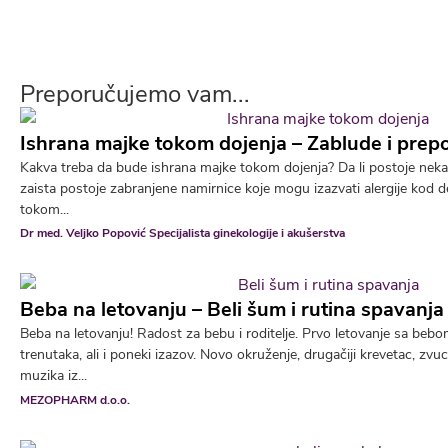
Preporučujemo vam...
Ishrana majke tokom dojenja – Zablude i prep
Kakva treba da bude ishrana majke tokom dojenja? Da li postoje neka 
zaista postoje zabranjene namirnice koje mogu izazvati alergije kod 
tokom...
Dr med. Veljko Popović Specijalista ginekologije i akušerstva
Beba na letovanju – Beli šum i rutina spavanj
Beba na letovanju! Radost za bebu i roditelje. Prvo letovanje sa be
trenutaka, ali i poneki izazov. Novo okruženje, drugačiji krevetac, zvu
muzika iz...
MEZOPHARM d.o.o.