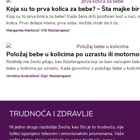
Koja su to prva kolica za bebe? – Šta majke bir
Koja su to prva kolica za bebe? Kada žena drži pozitivan test u ruci,
kolica. Prvo dolaze imena, prva soba, možda strah da li će...
Margareta Marković Viši fizioterapeut
Položaj bebe u kolicima po uzrastu ili motorn
Roditelji me često pitaju, kao fizioterapeuta koji se bavi razvojem beba,
bebe u kolicima po uzrastu. Kada govorimo o položaju bebe u kolicima,
Hristina Andrašević Dipl. fizioterapeut
TRUDNOĆA I ZDRAVLJE
Ni jedno drugo razdoblje života, kao što je to trudnoća, nije
toliko ispunjeno telesnim i emocionalnim promenama. Vaše