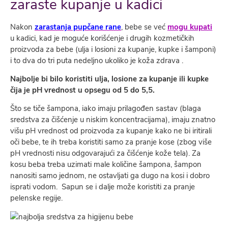
zaraste kupanje u kadici
Nakon
zarastanja pupčane rane
, bebe se već
mogu kupati
u kadici, kad je moguće korišćenje i drugih kozmetičkih
proizvoda za bebe (ulja i losioni za kupanje, kupke i šamponi)
i to dva do tri puta nedeljno ukoliko je koža zdrava .
Najbolje bi bilo
koristiti ulja, losione za kupanje ili kupke
čija je pH vrednost u opsegu od 5 do 5,5.
Što se tiče šampona, iako imaju prilagođen sastav (blaga
sredstva za čišćenje u niskim koncentracijama), imaju znatno
višu pH vrednost od proizvoda za kupanje kako ne bi iritirali
oči bebe, te ih treba koristiti samo za pranje kose (zbog više
pH vrednosti nisu odgovarajući za čišćenje kože tela). Za
kosu beba treba uzimati male količine šampona, šampon
nanositi samo jednom, ne ostavljati ga dugo na kosi i dobro
isprati vodom. Sapun se i dalje može koristiti za pranje
pelenske regije.