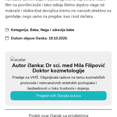
film na površini kože i tako odbija štetno dejstvo vlage od
mokraće i stolice.Kod devojčica kremu ne nanositi direktno na
genitalije, nego samo na pregibe, kao i kod dečaka.
Kategorija:
Beba
,
Nega i zdravlje bebe
Datum objave članka:
19.10.2020.
Autor članka: Dr sci. med Mila Filipović
Doktor kozmetologije
Predaje na VMŠ. Objavljivala radove na temu kozmetičkih
proizvoda i neinvanzivnih estetskih postupaka i
bezbednosti u toku trudnoće i dojenja.
Pregled svih članaka autora
Podeli ovaj članak sa prijateljima