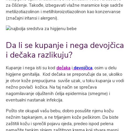
za čišćenje. Takođe, izbegavati vlažne maramice koje sadrže
metilizotiazolinon i metilhloroizotiazolinon kao konzervanse
(značajni iritansi i alergeni).
Da li se kupanje i nega devojčica
i dečaka razlikuju?
Kupanje i nega isti su kod
dečaka
i
devojčica
, osim u delu
higijene genitalija. Kod dečaka se preporučuje da se, ukoliko
je otvor kože prepucijuma suviše uzak, u toku kupanja u vodi
nežno povlači kožica. Na taj način se sprečava
nagomilavanje oljuštenih ćelija epidermisa (smegme) i
eventualni nastanak infekcija.
Pošto ste okupali vašu bebu, dobro posušite njenu kožu
nežnim tapkanjem, a ne trljanjem kože peškirom. Da biste
zaštitili kožu i sprečili pojavu ojeda, predeo ispod pelena
namažite tankim slojem zaštitnog krema koji stvara masni