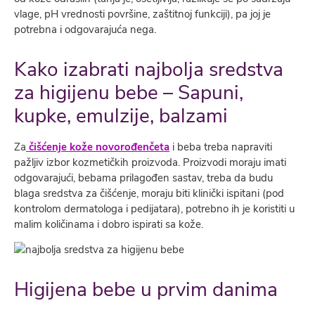
vlage, pH vrednosti površine, zaštitnoj funkciji), pa joj je
potrebna i odgovarajuća nega.
Kako izabrati najbolja sredstva
za higijenu bebe – Sapuni,
kupke, emulzije, balzami
Za
čišćenje kože novorođenčeta
i beba treba napraviti
pažljiv izbor kozmetičkih proizvoda. Proizvodi moraju imati
odgovarajući, bebama prilagođen sastav, treba da budu
blaga sredstva za čišćenje, moraju biti klinički ispitani (pod
kontrolom dermatologa i pedijatara), potrebno ih je koristiti u
malim količinama i dobro ispirati sa kože.
Higijena bebe u prvim danima